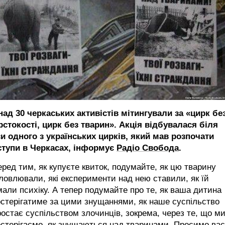
над 30 черкаських активістів мітингували за «цирк бе
рстокості, цирк без тварин». Акція відбувалася біля
си одного з українських цирків, який мав розпочати
ступи в Черкасах, інформує
Радіо Свобода
.
ред тим, як купуєте квиток, подумайте, як цю тварину
ловлювали, які експерименти над нею ставили, як їй
али психіку. А тепер подумайте про те, як ваша дитина
стерігатиме за цими знущаннями, як наше суспільство
остає суспільством злочинців, зокрема, через те, що м
стерігаємо, як знущаються над тваринами. Просимо вас