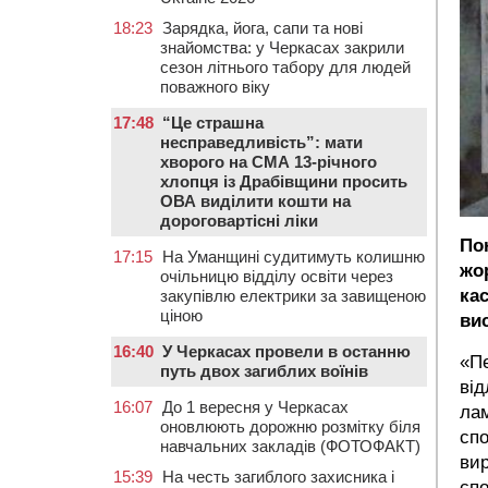
18:23
Зарядка, йога, сапи та нові
знайомства: у Черкасах закрили
сезон літнього табору для людей
поважного віку
17:48
“Це страшна
несправедливість”: мати
хворого на СМА 13-річного
хлопця із Драбівщини просить
ОВА виділити кошти на
дороговартісні ліки
По
17:15
На Уманщині судитимуть колишню
жо
очільницю відділу освіти через
ка
закупівлю електрики за завищеною
ціною
ви
16:40
У Черкасах провели в останню
«Пе
путь двох загиблих воїнів
від
16:07
До 1 вересня у Черкасах
лам
оновлюють дорожню розмітку біля
спо
навчальних закладів (ФОТОФАКТ)
вир
15:39
На честь загиблого захисника і
спо