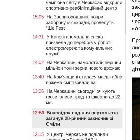
чемпіона світу в Черкасах відкрили
зак
спортивно-реабілітаційний центр
цир
15:05
На Звенигородщині, попри
че
заборону міськради, проведуть
“Ше.Fest”
«А
14:31
У Каневі аномальна спека
Про
призвела до перебоїв у роботі
лис
електромереж та комунальних
служб
роз
ста
14:02
На Черкащині намолотили перший
мільйон тонн зерна нового врожаю
діт
13:40
На Кам’янщині сталася масштабна
пожежа сміттєзвалища
13:26
На Черкащині сьогодні очікують
грози, зливи, град та шквали до 22
м/с
12:50
Внаслідок падіння вертольота
загинув 28-річний захисник зі
Сміли
12:15
У центрі Черкас не поділили
дорогу водії двох ВАЗів