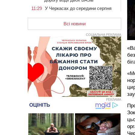
11:29
У Черкасах до середини серпня
обмежать рух транспорту на трьох
вулицях
Всі новини
10:54
На Черкащині кількість укриттів
збільшилась уп’ятеро з початку
СОЦІАЛЬНА РЕКЛАМА
повномасштабної війни
10:15
У Черкасах водій Audi Q5
«Ва
спричинив аварію, не пропустивши
без
інший кросовер
біг
09:42
“Черкасиводоканал” пропонує
підвищити тарифи на воду та
«Мо
водовідведення з 2027 року
нор
цир
09:08
Встановити гойдалки, карусель і
закупити іграшки: у Черкасах
за
просять покращити умови в
РЕКЛАМА
дитсадку
Про
Зок
08:22
“На щиті” у Чорнобаївську
цьо
громаду повертається полеглий
біля Кліщіївки воїн
орг
Чер