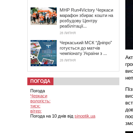
MHP Run4Victory Черкаси
марафон збирає кошти на
розбудову Центру
реабілітації...
28 ЛИПНЯ
Черкаський МСК “Дніпро”
готується до матчів
чемпіонату України з ...
Акт
28 ЛИПНЯ
гро
вис
неп
ПОГОДА
Піз
Погода
Черкаси
вис
вологість:
вст
тиск:
дов
вітер:
Погода на 10 днів від
sinoptik.ua
поо
змо