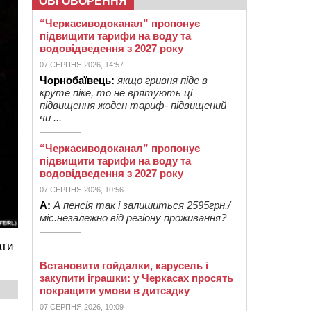
ОБГОВОРЕННЯ
“Черкасиводоканал” пропонує
підвищити тарифи на воду та
водовідведення з 2027 року
07 СЕРПНЯ 2026, 14:57
Чорнобаївець:
якщо гривня піде в
круте піке, то не врятують ці
підвищення жоден тариф- підвищений
чи ...
“Черкасиводоканал” пропонує
підвищити тарифи на воду та
водовідведення з 2027 року
07 СЕРПНЯ 2026, 10:56
А:
А пенсія так і залишиться 2595грн./
міс.незалежно від регіону проживання?
ати
Встановити гойдалки, карусель і
закупити іграшки: у Черкасах просять
покращити умови в дитсадку
07 СЕРПНЯ 2026, 10:09