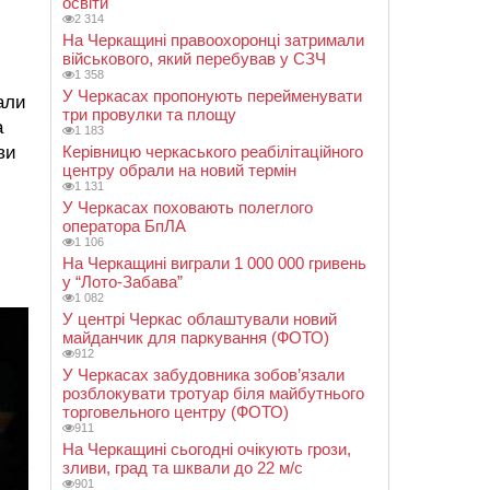
освіти
2 314
На Черкащині правоохоронці затримали
військового, який перебував у СЗЧ
1 358
У Черкасах пропонують перейменувати
али
три провулки та площу
а
1 183
Керівницю черкаського реабілітаційного
ви
центру обрали на новий термін
1 131
У Черкасах поховають полеглого
оператора БпЛА
1 106
На Черкащині виграли 1 000 000 гривень
у “Лото-Забава”
1 082
У центрі Черкас облаштували новий
майданчик для паркування (ФОТО)
912
У Черкасах забудовника зобов’язали
розблокувати тротуар біля майбутнього
торговельного центру (ФОТО)
911
На Черкащині сьогодні очікують грози,
зливи, град та шквали до 22 м/с
901