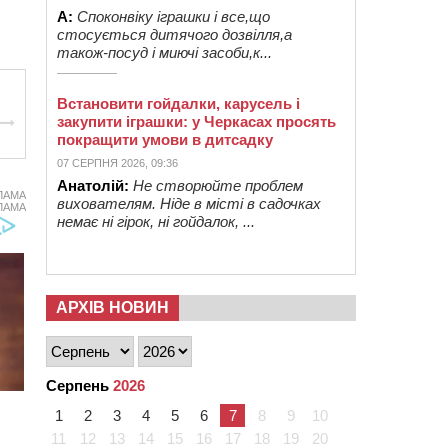
А:
Споконвіку іграшки і все,що
стосується дитячого дозвілля,а
також-посуд і миючі засоби,к...
Встановити гойдалки, карусель і
закупити іграшки: у Черкасах просять
покращити умови в дитсадку
07 СЕРПНЯ 2026, 09:36
Анатолій:
Не створюйте проблем
ЛАМА
вихователям. Ніде в місті в садочках
ЛАМА
немає ні гірок, ні гойдалок, ...
АРХІВ НОВИН
Серпень
2026
1
2
3
4
5
6
7
8
9
10
11
12
13
14
15
16
17
18
19
20