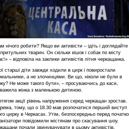
м нічого робити? Якщо ви активісти – ідіть і доглядайте
притульних тварин. Он скільки кішок і собак по місту
ає!» – відповіла на заклики активістів літня черкащанка.
ї старші діти завжди ходили в цирк і повиростали
мальними, а не злочинцями. Ви що, ніколи не були в
ку? Не може такого бути», – просуваючись до каси,
уважила жінка з маленькою дитиною.
тягом акції рівень напруження серед черкащан зростав.
рема, тому, що о 18.30 мав розпочатися перший виступ
го цирку в Черкасах. Утім, безпосередньо перед початк
анізатори повідомили містянам про скасування шоу.
кащани почали звинувачувати в цьому активістів.