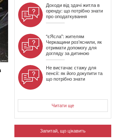
Доходи від здачі житла в
оренду: що потрібно знати
про оподаткування
“єЯсла”: жителям
Черкащини роз’яснили, як
отримати допомогу для
догляду за дитиною
Не вистачає стажу для
з
пенсії: як його докупити та
що потрібно знати
Читати ще
Запитай, що цікавить
и
,