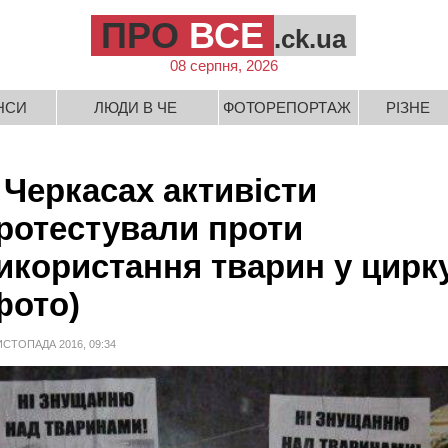
ПРО
ВСЕ
.ck.ua
08 серпня, 2026
НСИ
ЛЮДИ В ЧЕ
ФОТОРЕПОРТАЖ
РІЗНЕ
 Черкасах активісти
ротестували проти
икористання тварин у цирк
фото)
ИСТОПАДА 2016, 09:34