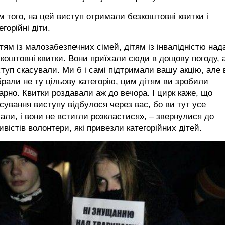
м того, на цей виступ отримали безкоштовні квитки і
егорійні діти.
тям із малозабезпечних сімей, дітям із інвалідністю над
коштовні квитки. Вони приїхали сюди в дощову погоду, 
туп скасували. Ми б і самі підтримали вашу акцію, але 
рали не ту цільову категорію, цим дітям ви зробили
арно. Квитки роздавали аж до вечора. І цирк каже, що
сування виступу відбулося через вас, бо ви тут усе
али, і вони не встигли розкластися», – звернулися до
ивістів волонтери, які привезли категорійних дітей.