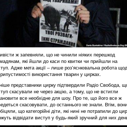
ивісти ж запевняли, що не чинили ніяких перешкод
мадянам, які йшли до каси по квитки чи прийшли на
туп. Адже мета акції – лише роз’яснювальна робота що
рипустимості використання тварин у цирках.
ніше представники цирку підтвердили Радіо Свобода, щ
туп скасували не через акцію, а тому, що не встигли
ановити все необхідне для шоу. Про те, що його все ж
едеться скасовувати, до останнього не знали. Втім, вон
біцяли, що категорійні діти, які нині не потрапили до цир
жуть відвідати виступ у будь-який зручний для них ден