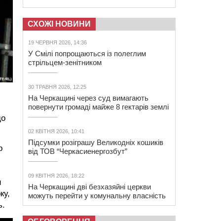
СХОЖІ НОВИНИ
19 ЧЕРВНЯ 2026, 14:36
У Смілі попрощаються із полеглим
стрільцем-зенітником
30 ТРАВНЯ 2026, 12:25
На Черкащині через суд вимагають
повернути громаді майже 8 гектарів землі
до
02 КВІТНЯ 2026, 10:41
Підсумки розіграшу Великодніх кошиків
о
від ТОВ “Черкасиенергозбут”
09 КВІТНЯ 2026, 18:22
и
На Черкащині дві безхазяйні церкви
ку,
можуть перейти у комунальну власність
ь.