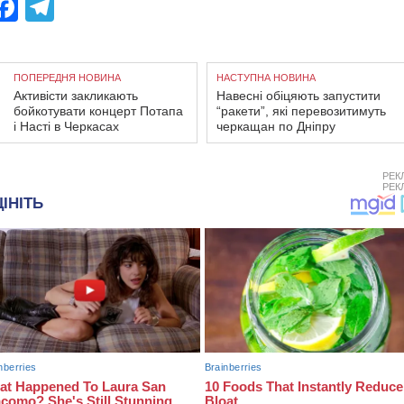
Facebook
Telegram
ПОПЕРЕДНЯ НОВИНА
НАСТУПНА НОВИНА
Активісти закликають
Навесні обіцяють запустити
бойкотувати концерт Потапа
“ракети”, які перевозитимуть
і Насті в Черкасах
черкащан по Дніпру
РЕК
РЕК