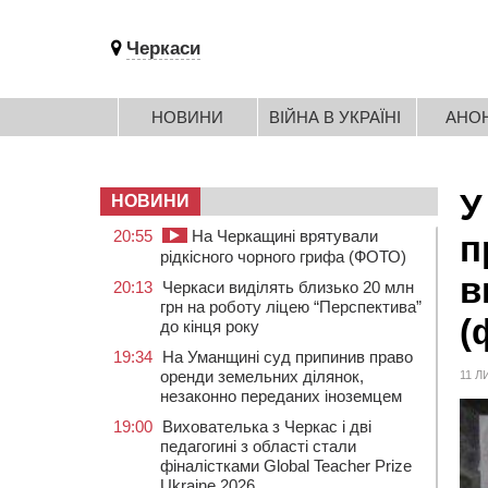
Черкаси
НОВИНИ
ВІЙНА В УКРАЇНІ
АНО
У
НОВИНИ
20:55
На Черкащині врятували
п
рідкісного чорного грифа (ФОТО)
в
20:13
Черкаси виділять близько 20 млн
грн на роботу ліцею “Перспектива”
(
до кінця року
19:34
На Уманщині суд припинив право
оренди земельних ділянок,
11 Л
незаконно переданих іноземцем
19:00
Вихователька з Черкас і дві
педагогині з області стали
фіналістками Global Teacher Prize
Ukraine 2026