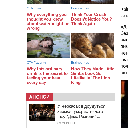
07:30
Понад 968 мільйонів гривень
земельного податку сплатили на
Крі
Черкащині
кат
06 СЕРПНЯ 2026, ЧЕТВЕР
«Ді
21:13
Вісім медалей, з яких чотири
золоті: черкаські спортсмени
без
тріумфували на чемпіонаті України
вис
виб
нег
ска
поч
акт
АНОНСИ
У Черкасах відбудуться
зйомки гумористичного
шоу “Двіж: Розгони” ...
03 СЕРПНЯ