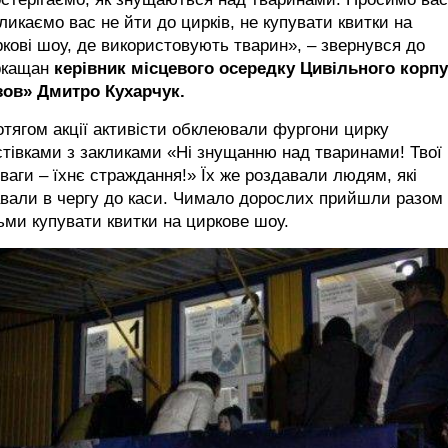
ликаємо вас не йти до цирків, не купувати квитки на
кові шоу, де використовують тварин», – звернувся до
ркащан
керівник місцевого осередку Цивільного корп
зов» Дмитро Кухарчук.
тягом акції активісти обклеювали фургони цирку
тівками з закликами «Ні знущанню над тваринами! Твої
ваги – їхнє страждання!» Їх же роздавали людям, які
вали в чергу до каси. Чимало дорослих прийшли разом 
ьми купувати квитки на циркове шоу.