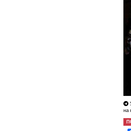
У
на
П