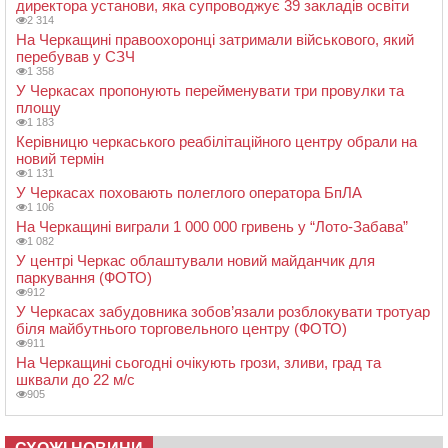
директора установи, яка супроводжує 39 закладів освіти
2 314
На Черкащині правоохоронці затримали військового, який
перебував у СЗЧ
1 358
У Черкасах пропонують перейменувати три провулки та
площу
1 183
Керівницю черкаського реабілітаційного центру обрали на
новий термін
1 131
У Черкасах поховають полеглого оператора БпЛА
1 106
На Черкащині виграли 1 000 000 гривень у “Лото-Забава”
1 082
У центрі Черкас облаштували новий майданчик для
паркування (ФОТО)
912
У Черкасах забудовника зобов’язали розблокувати тротуар
біля майбутнього торговельного центру (ФОТО)
911
На Черкащині сьогодні очікують грози, зливи, град та
шквали до 22 м/с
905