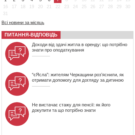
08:22
“На щиті” у Чорнобаївську громаду повертається
16
17
18
19
20
21
22
23
24
25
26
27
28
29
30
полеглий біля Кліщіївки воїн
31
07:30
Понад 968 мільйонів гривень земельного податку
Всі новини за місяць
сплатили на Черкащині
06 СЕРПНЯ 2026, ЧЕТВЕР
ПИТАННЯ-ВІДПОВІДЬ
21:13
Вісім медалей, з яких чотири золоті: черкаські
Доходи від здачі житла в оренду: що потрібно
спортсмени тріумфували на чемпіонаті України
знати про оподаткування
“єЯсла”: жителям Черкащини роз’яснили, як
отримати допомогу для догляду за дитиною
Не вистачає стажу для пенсії: як його
докупити та що потрібно знати