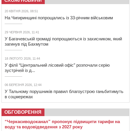
СХОЖІ НОВИНИ
20 КВІТНЯ 2026, 08:51
На Чигиринщині попрощались із 33-річним військовим
29 ЧЕРВНЯ 2026, 11:41
У Багачевській громаді попрощаються із захисником, який
загинув під Бахмутом
18 ЛЮТОГО 2026, 11:44
У філії “Центральний лісовий офіс” розпочали серію
зустрічей із д...
06 БЕРЕЗНЯ 2026, 12:44
У Тальному порушників правил благоустрою ганьбитимуть
в соцмережах
ОБГОВОРЕННЯ
“Черкасиводоканал” пропонує підвищити тарифи на
воду та водовідведення з 2027 року