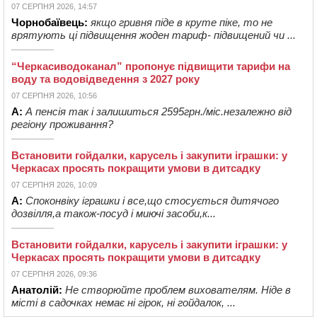
07 СЕРПНЯ 2026, 14:57
Чорнобаївець:
якщо гривня піде в круте піке, то не
врятують ці підвищення жоден тариф- підвищений чи ...
“Черкасиводоканал” пропонує підвищити тарифи на
воду та водовідведення з 2027 року
07 СЕРПНЯ 2026, 10:56
А:
А пенсія так і залишиться 2595грн./міс.незалежно від
регіону проживання?
Встановити гойдалки, карусель і закупити іграшки: у
Черкасах просять покращити умови в дитсадку
07 СЕРПНЯ 2026, 10:09
А:
Споконвіку іграшки і все,що стосується дитячого
дозвілля,а також-посуд і миючі засоби,к...
Встановити гойдалки, карусель і закупити іграшки: у
Черкасах просять покращити умови в дитсадку
07 СЕРПНЯ 2026, 09:36
Анатолій:
Не створюйте проблем вихователям. Ніде в
місті в садочках немає ні гірок, ні гойдалок, ...