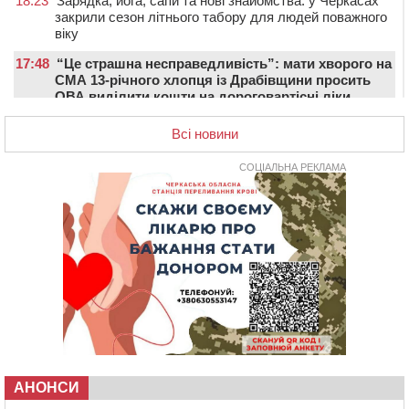
18:23
Зарядка, йога, сапи та нові знайомства: у Черкасах
закрили сезон літнього табору для людей поважного
віку
17:48
“Це страшна несправедливість”: мати хворого на
СМА 13-річного хлопця із Драбівщини просить
ОВА виділити кошти на дороговартісні ліки
17:15
На Уманщині судитимуть колишню очільницю відділу
Всі новини
освіти через закупівлю електрики за завищеною
ціною
СОЦІАЛЬНА РЕКЛАМА
16:40
У Черкасах провели в останню путь двох
загиблих воїнів
16:07
До 1 вересня у Черкасах оновлюють дорожню
розмітку біля навчальних закладів (ФОТОФАКТ)
15:39
На честь загиблого захисника і чемпіона світу в
Черкасах відкрили спортивно-реабілітаційний центр
15:05
На Звенигородщині, попри заборону міськради,
проведуть “Ше.Fest”
14:31
У Каневі аномальна спека призвела до перебоїв у
роботі електромереж та комунальних служб
АНОНСИ
14:02
На Черкащині намолотили перший мільйон тонн