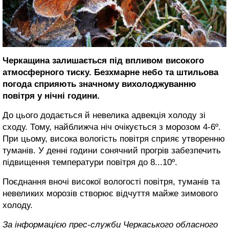
Черкащина залишається під впливом високого
атмосферного тиску. Безхмарне небо та штильова
погода сприяють значному вихолоджуванню
повітря у нічні години.
До цього додається й невелика адвекція холоду зі
сходу. Тому, найближча ніч очікується з морозом 4-6º.
При цьому, висока вологість повітря сприяє утворенню
туманів. У денні години сонячний прогрів забезпечить
підвищення температури повітря до 8...10º.
Поєднання вночі високої вологості повітря, туманів та
невеликих морозів
створює відчуття майже зимового
холоду.
За інформацією прес-служби Черкаського обласного