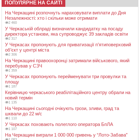
ПОПУЛЯРНЕ НА САЙТІ
На Черкащині розпочнуть нараховувати виплати до Дня
Незалежності: хто і скільки може отримати
2 460
У Черкаській облраді визначили кандидатку на посаду
директора установи, яка супроводжує 39 закладів освіти
2 317
У Черкасах пропонують для приватизації п’ятиповерховий
об’єкт у центрі міста
2 306
На Черкащині правоохоронці затримали військового, який
перебував у СЗЧ
1 359
У Черкасах пропонують перейменувати три провулки та
площу
1 187
Керівницю черкаського реабілітаційного центру обрали на
новий термін
1 135
На Черкащині сьогодні очікують грози, зливи, град та
шквали до 22 м/с
1 110
У Черкасах поховають полеглого оператора БпЛА
1 107
На Черкащині виграли 1 000 000 гривень у “Лото-Забава”
1 083