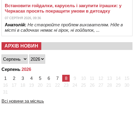
Встановити гойдалки, карусель і закупити іграшки: у
Черкасах просять покращити умови в дитсадку
07 СЕРПНЯ 2026, 09:36
Анатолій:
Не створюйте проблем вихователям. Ніде в
місті в садочках немає ні гірок, ні гойдалок, ...
АРХІВ НОВИН
Серпень
2026
1
2
3
4
5
6
7
8
9
10
11
12
13
14
15
16
17
18
19
20
21
22
23
24
25
26
27
28
29
30
31
Всі новини за місяць