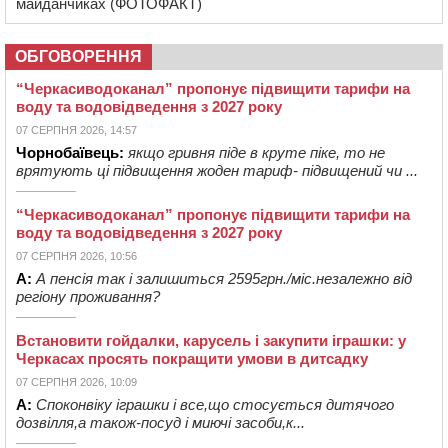
майданчиках (ФОТОФАКТ)
ОБГОВОРЕННЯ
“Черкасиводоканал” пропонує підвищити тарифи на
воду та водовідведення з 2027 року
07 СЕРПНЯ 2026, 14:57
Чорнобаївець:
якщо гривня піде в круте піке, то не
врятують ці підвищення жоден тариф- підвищений чи ...
“Черкасиводоканал” пропонує підвищити тарифи на
воду та водовідведення з 2027 року
07 СЕРПНЯ 2026, 10:56
А:
А пенсія так і залишиться 2595грн./міс.незалежно від
регіону проживання?
Встановити гойдалки, карусель і закупити іграшки: у
Черкасах просять покращити умови в дитсадку
07 СЕРПНЯ 2026, 10:09
А:
Споконвіку іграшки і все,що стосується дитячого
дозвілля,а також-посуд і миючі засоби,к...