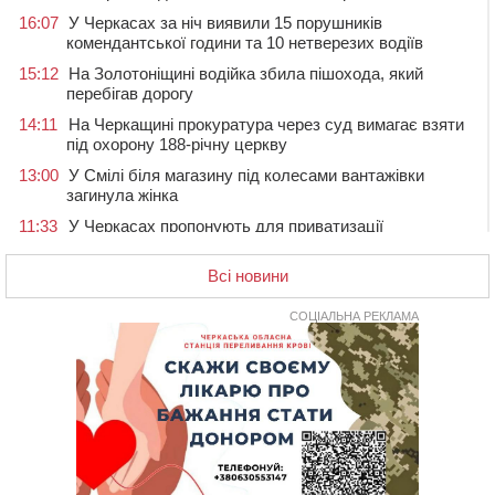
16:07
У Черкасах за ніч виявили 15 порушників
комендантської години та 10 нетверезих водіїв
15:12
На Золотоніщині водійка збила пішохода, який
перебігав дорогу
14:11
На Черкащині прокуратура через суд вимагає взяти
під охорону 188-річну церкву
13:00
У Смілі біля магазину під колесами вантажівки
загинула жінка
11:33
У Черкасах пропонують для приватизації
п’ятиповерховий об’єкт у центрі міста
Всі новини
10:00
Не вистачає стажу для пенсії: як його докупити та що
потрібно знати
СОЦІАЛЬНА РЕКЛАМА
08:23
У Черкасах виявили низку недоліків у гуртожитку, де
проживають ВПО
07 СЕРПНЯ 2026, П'ЯТНИЦЯ
20:55
На Черкащині врятували рідкісного чорного грифа
(ФОТО)
20:13
Черкаси виділять близько 20 млн грн на роботу
ліцею “Перспектива” до кінця року