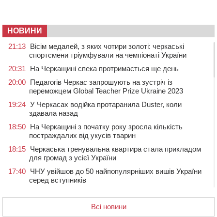
НОВИНИ
21:13
Вісім медалей, з яких чотири золоті: черкаські
спортсмени тріумфували на чемпіонаті України
20:31
На Черкащині спека протримається ще день
20:00
Педагогів Черкас запрошують на зустріч із
переможцем Global Teacher Prize Ukraine 2023
19:24
У Черкасах водійка протаранила Duster, коли
здавала назад
18:50
На Черкащині з початку року зросла кількість
постраждалих від укусів тварин
18:15
Черкаська тренувальна квартира стала прикладом
для громад з усієї України
17:40
ЧНУ увійшов до 50 найпопулярніших вишів України
серед вступників
17:07
На Хімселищі у Черкасах облаштували новий
контейнерний майданчик
Всі новини
16:32
Без розтину грудної клітки: у Черкасах 75-річній