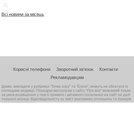
31
Всі новини за місяць
Корисні телефони
Зворотний зв’язок
Контакти
Рекламодавцям
Думки, викладені у рубриках "Точка зору" та "Блоги", можуть не збігатися із
поглядами редакції. Передрук матеріалів з сайту "Про все" можливий тільки
за умов розміщення у тексті прямого і активного посилання на сайт не далі
першого абзацу. Відповідальність за зміст рекламних оголошень та банерів
несе рекламодавець
© 2026, Всі права захищені