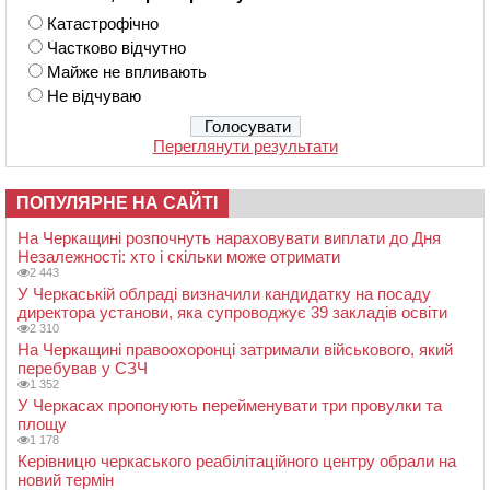
Катастрофічно
Частково відчутно
Майже не впливають
Не відчуваю
Переглянути результати
ПОПУЛЯРНЕ НА САЙТІ
На Черкащині розпочнуть нараховувати виплати до Дня
Незалежності: хто і скільки може отримати
2 443
У Черкаській облраді визначили кандидатку на посаду
директора установи, яка супроводжує 39 закладів освіти
2 310
На Черкащині правоохоронці затримали військового, який
перебував у СЗЧ
1 352
У Черкасах пропонують перейменувати три провулки та
площу
1 178
Керівницю черкаського реабілітаційного центру обрали на
новий термін