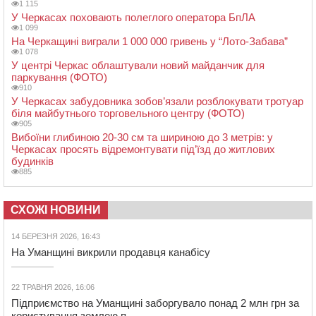
1 115
У Черкасах поховають полеглого оператора БпЛА
1 099
На Черкащині виграли 1 000 000 гривень у “Лото-Забава”
1 078
У центрі Черкас облаштували новий майданчик для
паркування (ФОТО)
910
У Черкасах забудовника зобов’язали розблокувати тротуар
біля майбутнього торговельного центру (ФОТО)
905
Вибоїни глибиною 20-30 см та шириною до 3 метрів: у
Черкасах просять відремонтувати під’їзд до житлових
будинків
885
СХОЖІ НОВИНИ
14 БЕРЕЗНЯ 2026, 16:43
На Уманщині викрили продавця канабісу
22 ТРАВНЯ 2026, 16:06
Підприємство на Уманщині заборгувало понад 2 млн грн за
користування землею п...