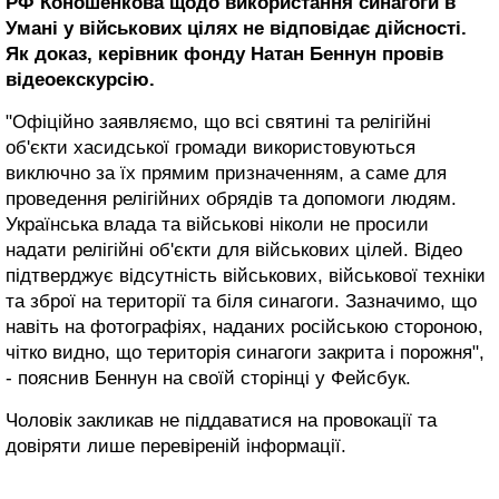
РФ Коношенкова щодо використання синагоги в
Умані у військових цілях не відповідає дійсності.
Як доказ, керівник фонду Натан Беннун провів
відеоекскурсію.
"Офіційно заявляємо, що всі святині та релігійні
об'єкти хасидської громади використовуються
виключно за їх прямим призначенням, а саме для
проведення релігійних обрядів та допомоги людям.
Українська влада та військові ніколи не просили
надати релігійні об'єкти для військових цілей. Відео
підтверджує відсутність військових, військової техніки
та зброї на території та біля синагоги. Зазначимо, що
навіть на фотографіях, наданих російською стороною,
чітко видно, що територія синагоги закрита і порожня",
- пояснив Беннун на своїй сторінці у Фейсбук.
Чоловік закликав не піддаватися на провокації та
довіряти лише перевіреній інформації.