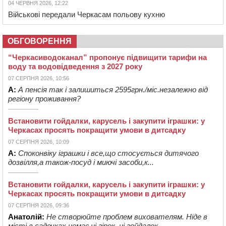
04 ЧЕРВНЯ 2026, 12:22
Військові передали Черкасам польову кухню
ОБГОВОРЕННЯ
“Черкасиводоканал” пропонує підвищити тарифи на
воду та водовідведення з 2027 року
07 СЕРПНЯ 2026, 10:56
А:
А пенсія так і залишиться 2595грн./міс.незалежно від
регіону проживання?
Встановити гойдалки, карусель і закупити іграшки: у
Черкасах просять покращити умови в дитсадку
07 СЕРПНЯ 2026, 10:09
А:
Споконвіку іграшки і все,що стосується дитячого
дозвілля,а також-посуд і миючі засоби,к...
Встановити гойдалки, карусель і закупити іграшки: у
Черкасах просять покращити умови в дитсадку
07 СЕРПНЯ 2026, 09:36
Анатолій:
Не створюйте проблем вихователям. Ніде в
місті в садочках немає ні гірок, ні гойдалок, ...