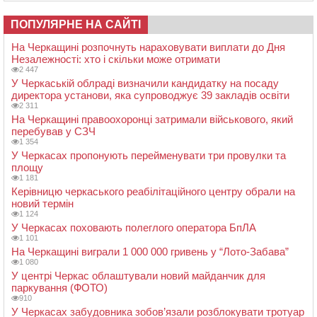
ПОПУЛЯРНЕ НА САЙТІ
На Черкащині розпочнуть нараховувати виплати до Дня
Незалежності: хто і скільки може отримати
2 447
У Черкаській облраді визначили кандидатку на посаду
директора установи, яка супроводжує 39 закладів освіти
2 311
На Черкащині правоохоронці затримали військового, який
перебував у СЗЧ
1 354
У Черкасах пропонують перейменувати три провулки та
площу
1 181
Керівницю черкаського реабілітаційного центру обрали на
новий термін
1 124
У Черкасах поховають полеглого оператора БпЛА
1 101
На Черкащині виграли 1 000 000 гривень у “Лото-Забава”
1 080
У центрі Черкас облаштували новий майданчик для
паркування (ФОТО)
910
У Черкасах забудовника зобов’язали розблокувати тротуар