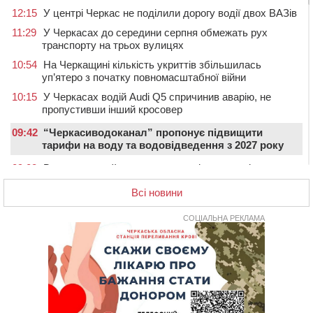
12:15
У центрі Черкас не поділили дорогу водії двох ВАЗів
11:29
У Черкасах до середини серпня обмежать рух
транспорту на трьох вулицях
10:54
На Черкащині кількість укриттів збільшилась
уп’ятеро з початку повномасштабної війни
10:15
У Черкасах водій Audi Q5 спричинив аварію, не
пропустивши інший кросовер
09:42
“Черкасиводоканал” пропонує підвищити
тарифи на воду та водовідведення з 2027 року
09:08
Встановити гойдалки, карусель і закупити іграшки: у
Черкасах просять покращити умови в дитсадку
Всі новини
08:22
“На щиті” у Чорнобаївську громаду повертається
полеглий біля Кліщіївки воїн
СОЦІАЛЬНА РЕКЛАМА
07:30
Понад 968 мільйонів гривень земельного податку
сплатили на Черкащині
06 СЕРПНЯ 2026, ЧЕТВЕР
21:13
Вісім медалей, з яких чотири золоті: черкаські
спортсмени тріумфували на чемпіонаті України