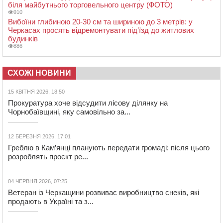
біля майбутнього торговельного центру (ФОТО)
910
Вибоїни глибиною 20-30 см та шириною до 3 метрів: у
Черкасах просять відремонтувати під’їзд до житлових
будинків
886
СХОЖІ НОВИНИ
15 КВІТНЯ 2026, 18:50
Прокуратура хоче відсудити лісову ділянку на
Чорнобаївщині, яку самовільно за...
12 БЕРЕЗНЯ 2026, 17:01
Греблю в Кам’янці планують передати громаді: після цього
розроблять проєкт ре...
04 ЧЕРВНЯ 2026, 07:25
Ветеран із Черкащини розвиває виробництво снеків, які
продають в Україні та з...