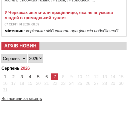
У Черкасах звільнили працівницю, яка не впускала
людей в громадський туалет
07 СЕРПНЯ 2026, 08:39
містянин:
керівники підбирають працівників подобію собі
АРХІВ НОВИН
Серпень
2026
1
2
3
4
5
6
7
8
9
10
11
12
13
14
15
16
17
18
19
20
21
22
23
24
25
26
27
28
29
30
31
Всі новини за місяць