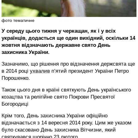
фото тематичне
У середу цього тижня у черкащан, як і у всіх
українців, додасться ще один вихідний, оскільки 14
жовтня відзначають державне свято День
захисника України.
Зазначимо, що рішення про відзначення держсвята ще
в 2014 році
ухвалив
п’ятий президент України Петро
Порошенко.
Також цього дня в країні святкують День українського
козацтва та релігійне свято Покрови Пресвятої
Богородиці
Крім того, День захисника України офіційно
відзначається з 14 вересня 2014 року. Цим же указом
було скасовано День захисника Вітчизни, який
святкувався щорічно 23 лютого.