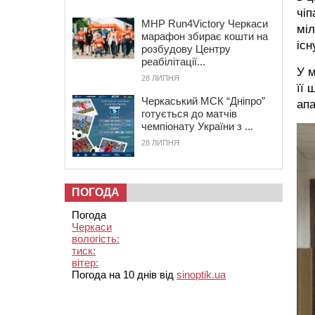
чіп
MHP Run4Victory Черкаси
міл
марафон збирає кошти на
існ
розбудову Центру
реабілітації...
У м
28 ЛИПНЯ
її 
Черкаський МСК “Дніпро”
апа
готується до матчів
чемпіонату України з ...
28 ЛИПНЯ
ПОГОДА
Погода
Черкаси
вологість:
тиск:
вітер:
Погода на 10 днів від
sinoptik.ua