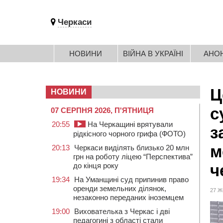
Черкаси
НОВИНИ
ВІЙНА В УКРАЇНІ
АНО
Ц
НОВИНИ
с
07 СЕРПНЯ 2026, П'ЯТНИЦЯ
20:55
На Черкащині врятували
з
рідкісного чорного грифа (ФОТО)
м
20:13
Черкаси виділять близько 20 млн
грн на роботу ліцею “Перспектива”
до кінця року
ч
19:34
На Уманщині суд припинив право
оренди земельних ділянок,
27 Ж
незаконно переданих іноземцем
19:00
Вихователька з Черкас і дві
педагогині з області стали