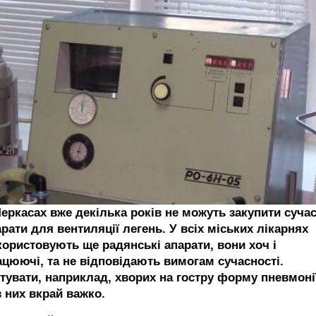
Черкасах вже декілька років не можуть закупити сучас
рати для вентиляції легень. У всіх міських лікарнях
користовують ще радянські апарати, вони хоч і
ацюючі, та не відповідають вимогам сучасності.
тувати, наприклад, хворих на гостру форму пневмоні
з них вкрай важко.