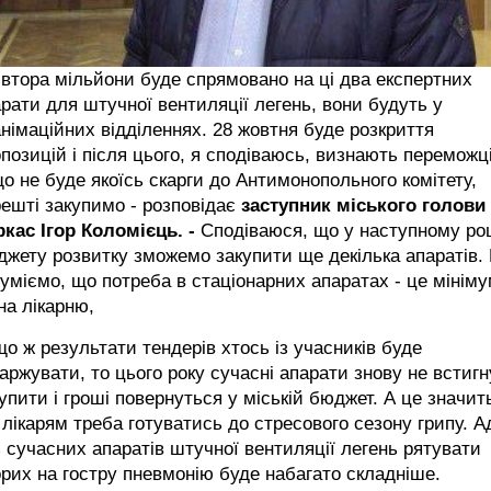
івтора мільйони буде спрямовано на ці два експертних
рати для штучної вентиляції легень, вони будуть у
німаційних відділеннях. 28 жовтня буде розкриття
позицій і після цього, я сподіваюсь, визнають переможці
о не буде якоїсь скарги до Антимонопольного комітету,
ешті закупимо - розповідає
заступник міського голови
ркас Ігор Коломієць. -
Сподіваюся, що у наступному роц
жету розвитку зможемо закупити ще декілька апаратів.
уміємо, що потреба в стаціонарних апаратах - це мінім
на лікарню,
о ж результати тендерів хтось із учасників буде
аржувати, то цього року сучасні апарати знову не встигн
упити і гроші повернуться у міській бюджет. А це значит
лікарям треба готуватись до стресового сезону грипу. 
 сучасних апаратів штучної вентиляції легень рятувати
рих на гостру пневмонію буде набагато складніше.