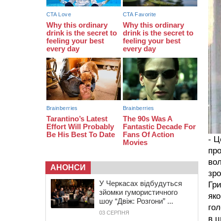
біля Кліщіївки воїн
07:30
Понад 968 мільйонів гривень
земельного податку сплатили на
Черкащині
06 СЕРПНЯ 2026, ЧЕТВЕР
21:13
Вісім медалей, з яких чотири
золоті: черкаські спортсмени
тріумфували на чемпіонаті України
- Ц
про
во
АНОНСИ
зро
У Черкасах відбудуться
Гри
зйомки гумористичного
яко
шоу “Двіж: Розгони” ...
гол
03 СЕРПНЯ
в ц