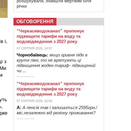
розшукували, знайшли мертвим біля
річки
ОБГОВОРЕННЯ
“Черкасиводоканал” пропонує
підвищити тарифи на воду та
в і,
водовідведення з 2027 року
07 СЕРПНЯ 2026, 14:57
Чорнобаївець:
якщо гривня піде в
круте піке, то не врятують ці
і з
підвищення жоден тариф- підвищений
 Ми
чи ...
ум
“Черкасиводоканал” пропонує
підвищити тарифи на воду та
водовідведення з 2027 року
уть
07 СЕРПНЯ 2026, 10:56
ь,
А:
А пенсія так і залишиться 2595грн./
Адже
міс.незалежно від регіону проживання?