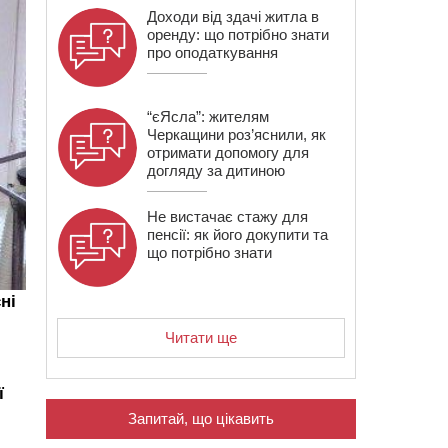
Доходи від здачі житла в
оренду: що потрібно знати
про оподаткування
“єЯсла”: жителям
Черкащини роз’яснили, як
отримати допомогу для
догляду за дитиною
Не вистачає стажу для
пенсії: як його докупити та
що потрібно знати
ні
Читати ще
ї
Запитай, що цікавить