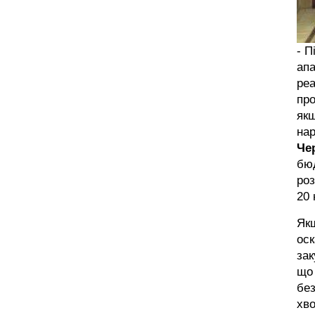
- П
апа
реа
про
якщ
нар
Че
бюд
роз
20 
Якщ
оск
зак
що 
без
хво