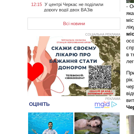
12:15
У центрі Черкас не поділили
- О
дорогу водії двох ВАЗів
яка
11:29
У Черкасах до середини серпня
міс
обмежать рух транспорту на трьох
Всі новини
лік
вулицях
міс
СОЦІАЛЬНА РЕКЛАМА
10:54
На Черкащині кількість укриттів
осо
збільшилась уп’ятеро з початку
спр
повномасштабної війни
в т
10:15
У Черкасах водій Audi Q5
лег
спричинив аварію, не пропустивши
інший кросовер
При
09:42
“Черкасиводоканал” пропонує
рік
підвищити тарифи на воду та
чер
водовідведення з 2027 року
від
09:08
Встановити гойдалки, карусель і
РЕКЛАМА
вит
закупити іграшки: у Черкасах
Че
просять покращити умови в
дитсадку
08:22
“На щиті” у Чорнобаївську
громаду повертається полеглий