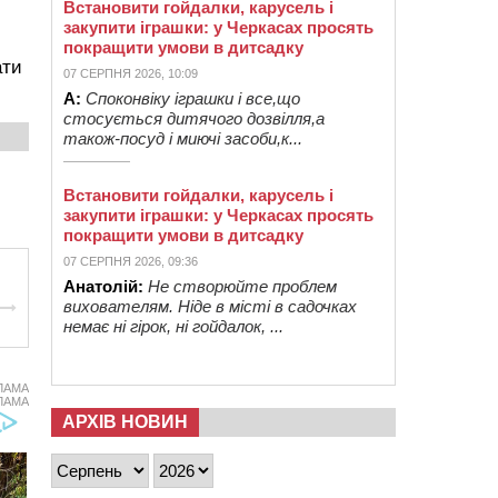
Встановити гойдалки, карусель і
закупити іграшки: у Черкасах просять
покращити умови в дитсадку
ати
07 СЕРПНЯ 2026, 10:09
А:
Споконвіку іграшки і все,що
стосується дитячого дозвілля,а
також-посуд і миючі засоби,к...
Встановити гойдалки, карусель і
закупити іграшки: у Черкасах просять
покращити умови в дитсадку
07 СЕРПНЯ 2026, 09:36
Анатолій:
Не створюйте проблем
вихователям. Ніде в місті в садочках
немає ні гірок, ні гойдалок, ...
ЛАМА
ЛАМА
АРХІВ НОВИН