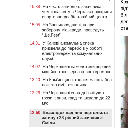
Кож
15:39
На честь загиблого захисника і
під
чемпіона світу в Черкасах відкрили
біл
спортивно-реабілітаційний центр
дев
15:05
На Звенигородщині, попри
ста
заборону міськради, проведуть
“Ше.Fest”
14:31
У Каневі аномальна спека
призвела до перебоїв у роботі
електромереж та комунальних
служб
14:02
На Черкащині намолотили перший
мільйон тонн зерна нового врожаю
13:40
На Кам’янщині сталася масштабна
пожежа сміттєзвалища
13:26
На Черкащині сьогодні очікують
грози, зливи, град та шквали до 22
м/с
12:50
Внаслідок падіння вертольота
загинув 28-річний захисник зі
Сміли