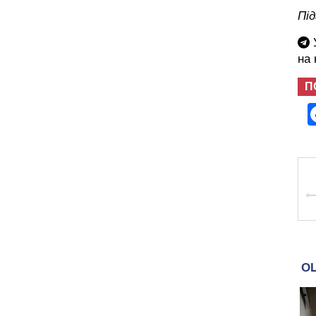
Пі
У
на
П