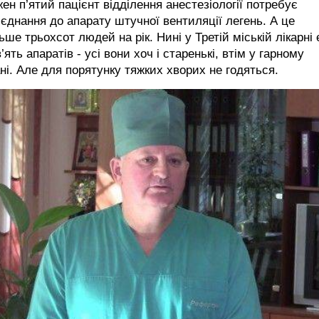
ен п’ятий пацієнт відділення анестезіології потребує
’єднання до апарату штучної вентиляції легень. А це
ьше трьохсот людей на рік. Нині у Третій міській лікарні 
’ять апаратів - усі вони хоч і старенькі, втім у гарному
ні. Але для порятунку тяжких хворих не годяться.