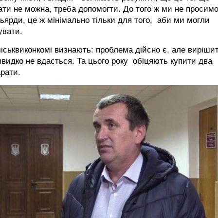
ати не можна, треба допомогти. До того ж ми не просим
ьярди, це ж мінімально тільки для того, аби ми могли
увати.
іськвиконкомі визнають: проблема дійсно є, але виріши
швидко не вдасться. Та цього року обіцяють купити два
рати.