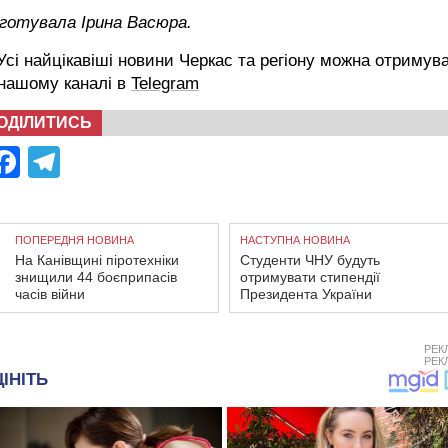
дготувала Ірина Васюра.
сі найцікавіші новини Черкас та регіону можна отримув
 нашому каналі в
Telegram
ОДІЛИТИСЬ
Facebook
Telegram
ПОПЕРЕДНЯ НОВИНА
НАСТУПНА НОВИНА
На Канівщині піротехніки
Студенти ЧНУ будуть
знищили 44 боєприпасів
отримувати стипендії
часів війни
Президента України
РЕК
РЕК