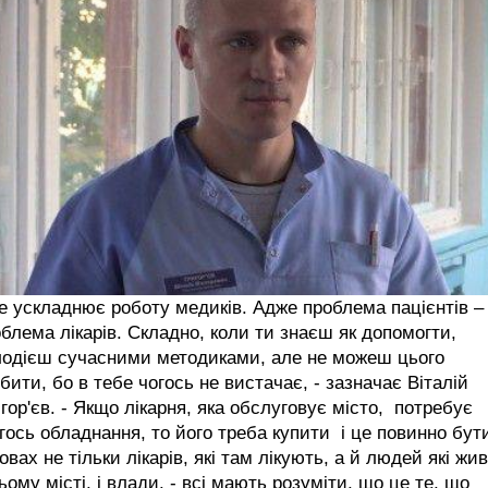
е ускладнює роботу медиків. Адже проблема пацієнтів –
блема лікарів. Складно, коли ти знаєш як допомогти,
лодієш сучасними методиками, але не можеш цього
бити, бо в тебе чогось не вистачає, - зазначає Віталій
гор'єв. - Якщо лікарня, яка обслуговує місто, потребує
гось обладнання, то його треба купити і це повинно бут
овах не тільки лікарів, які там лікують, а й людей які жи
ьому місті, і влади. - всі мають розуміти, що це те, що