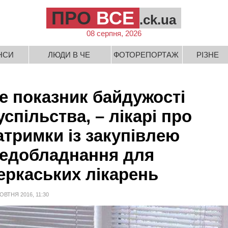
ПРО
ВСЕ
.ck.ua
08 серпня, 2026
НСИ
ЛЮДИ В ЧЕ
ФОТОРЕПОРТАЖ
РІЗНЕ
е показник байдужості
успільства, – лікарі про
атримки із закупівлею
едобладнання для
еркаських лікарень
ОВТНЯ 2016, 11:30