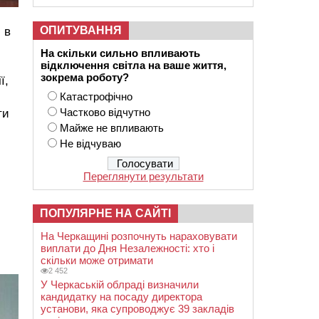
,
ОПИТУВАННЯ
 в
На скільки сильно впливають
відключення світла на ваше життя,
зокрема роботу?
ї,
Катастрофічно
Частково відчутно
ти
Майже не впливають
Не відчуваю
Переглянути результати
ПОПУЛЯРНЕ НА САЙТІ
На Черкащині розпочнуть нараховувати
виплати до Дня Незалежності: хто і
скільки може отримати
2 452
У Черкаській облраді визначили
кандидатку на посаду директора
установи, яка супроводжує 39 закладів