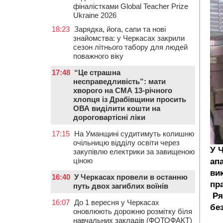
фіналістками Global Teacher Prize
Ukraine 2026
18:23
Зарядка, йога, сапи та нові
знайомства: у Черкасах закрили
сезон літнього табору для людей
поважного віку
17:48
“Це страшна
несправедливість”: мати
хворого на СМА 13-річного
хлопця із Драбівщини просить
ОВА виділити кошти на
дороговартісні ліки
17:15
На Уманщині судитимуть колишню
очільницю відділу освіти через
У 
закупівлю електрики за завищеною
ціною
апа
ви
16:40
У Черкасах провели в останню
пр
путь двох загиблих воїнів
Ря
16:07
До 1 вересня у Черкасах
бе
оновлюють дорожню розмітку біля
навчальних закладів (ФОТОФАКТ)