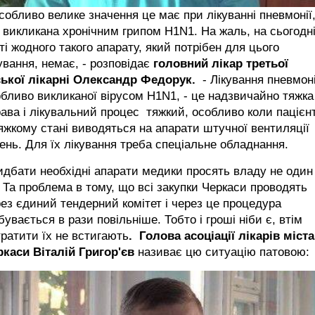
собливо велике значення це має при лікуванні пневмонії
 викликана хронічним грипом Н1N1. На жаль, на сьогодні
ті жодного такого апарату, який потрібен для цього
ування, немає, - розповідає
головний лікар третьої
ької лікарні
Олександр Федорук.
- Лікування пневмоні
бливо викликаної вірусом Н1N1, - це надзвичайно тяжка
ава і лікувальний процес тяжкий, особливо коли пацієн
яжкому стані виводяться на апарати штучної вентиляції
ень. Для їх лікування треба спеціальне обладнання.
дбати необхідні апарати медики просять владу не один
. Та проблема в тому, що всі закупки Черкаси проводять
ез єдиний тендерний комітет і через це процедура
бувається в рази повільніше. Тобто і гроші ніби є, втім
ратити їх не встигають
. Голова асоціації лікарів міста
ркаси
Віталій Григор'єв
називає цю ситуацію патовою: