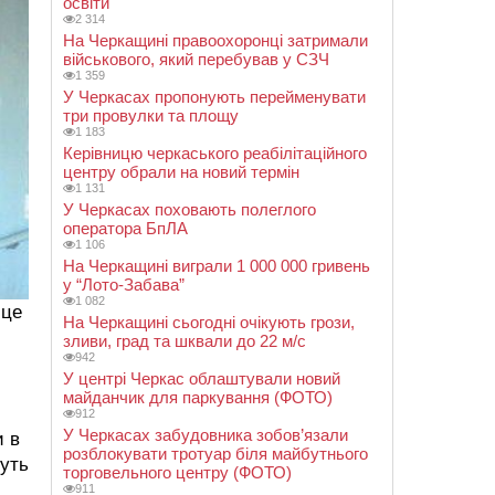
освіти
2 314
На Черкащині правоохоронці затримали
військового, який перебував у СЗЧ
1 359
У Черкасах пропонують перейменувати
три провулки та площу
1 183
Керівницю черкаського реабілітаційного
центру обрали на новий термін
1 131
У Черкасах поховають полеглого
оператора БпЛА
1 106
На Черкащині виграли 1 000 000 гривень
у “Лото-Забава”
1 082
 це
На Черкащині сьогодні очікують грози,
зливи, град та шквали до 22 м/с
942
У центрі Черкас облаштували новий
майданчик для паркування (ФОТО)
912
У Черкасах забудовника зобов’язали
и в
розблокувати тротуар біля майбутнього
вуть
торговельного центру (ФОТО)
911