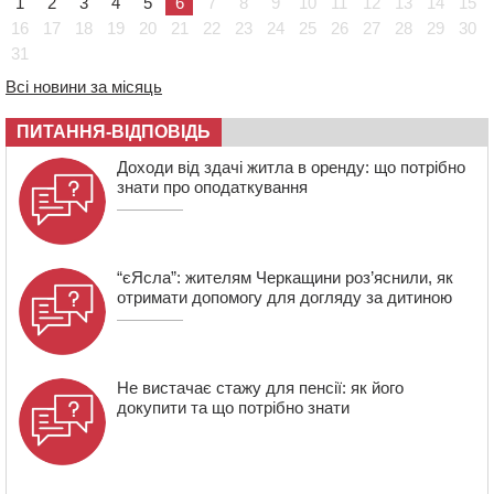
1
2
3
4
5
6
7
8
9
10
11
12
13
14
15
11:14
Збитки понад 100 тисяч гривень: на Золотоніщині
16
17
18
19
20
21
22
23
24
25
26
27
28
29
30
правоохоронці виявили 700 метрів браконьєрських
сіток
31
10:33
У Черкасах легковик зіткнувся із вантажівкою й
Всі новини за місяць
“відлетів” у стіну: постраждав підліток
ПИТАННЯ-ВІДПОВІДЬ
09:49
ДНК-експертиза через 21 місяць підтвердила
загибель захисника зі Сміли
Доходи від здачі житла в оренду: що потрібно
знати про оподаткування
“єЯсла”: жителям Черкащини роз’яснили, як
отримати допомогу для догляду за дитиною
Не вистачає стажу для пенсії: як його
докупити та що потрібно знати