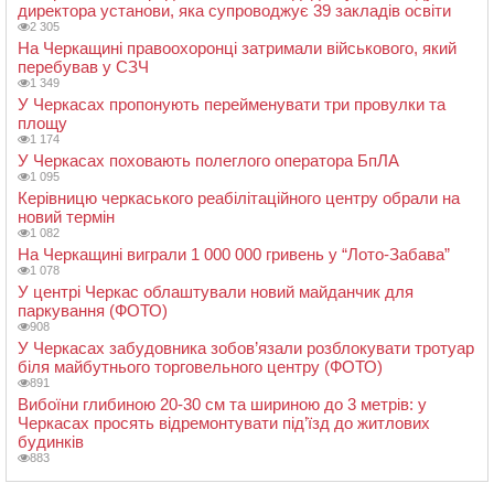
директора установи, яка супроводжує 39 закладів освіти
2 305
На Черкащині правоохоронці затримали військового, який
перебував у СЗЧ
1 349
У Черкасах пропонують перейменувати три провулки та
площу
1 174
У Черкасах поховають полеглого оператора БпЛА
1 095
Керівницю черкаського реабілітаційного центру обрали на
новий термін
1 082
На Черкащині виграли 1 000 000 гривень у “Лото-Забава”
1 078
У центрі Черкас облаштували новий майданчик для
паркування (ФОТО)
908
У Черкасах забудовника зобов’язали розблокувати тротуар
біля майбутнього торговельного центру (ФОТО)
891
Вибоїни глибиною 20-30 см та шириною до 3 метрів: у
Черкасах просять відремонтувати під’їзд до житлових
будинків
883