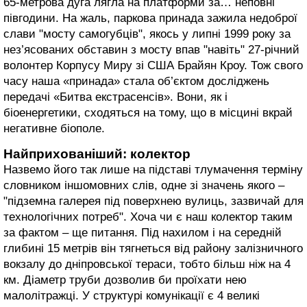
65-метрова дуга лягла на платформи за… неповні
півгодини. На жаль, паркова принада зажила недоброї
слави "мосту самогубців", якось у липні 1999 року за
нез’ясованих обставин з мосту впав "навіть" 27-річний
волонтер Корпусу Миру зі США Брайян Кроу. Тож свого
часу наша «принада» стала об’єктом досліджень
передачі «Битва екстрасенсів». Вони, як і
біоенергетики, сходяться на тому, що в місцині вкрай
негативне біополе.
Найприхованіший: колектор
Назвемо його так лише на підставі тлумачення терміну
словником іншомовних слів, одне зі значень якого –
"підземна галерея під поверхнею вулиць, зазвичай для
технологічних потреб". Хоча чи є наш колектор таким
за фактом – ще питання. Під нахилом і на середній
глибині 15 метрів він тягнеться від району залізничного
вокзалу до дніпровської тераси, тобто більш ніж на 4
км. Діаметр труби дозволив би проїхати нею
малолітражці. У структурі комунікації є 4 великі