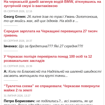
На черкаській дамбі загинув водій BMW, зіткнувшись на
зустрічній смузі із вантажівкою
05 СЕРПНЯ 2026, 12:16
Georg Green:
26 липня їхав по трасі Умань-Золотоноша,
то це якийсь жах, від цих їздюків. На вїзді в ...
Середня зарплата на Черкащині перевищила 27 тисяч
гривень
03 СЕРПНЯ 2026, 18:37
Івченко:
Що за бредятина??? Які 27 середня??!!
У Черкасах поліція перевірила понад 100 осіб та 12
розважальних закладів
01 СЕРПНЯ 2026, 19:39
А:
Коли по Благовісній та Надпільній на шаленій швидкості
гасають мотоцикли та круті тачки...
“Туалетна схема” не спрацювала: Черкасам повернули
майже 2 га землі
31 ЛИПНЯ 2026, 13:27
Петро Борисович:
не поділились?... всі знають, як це