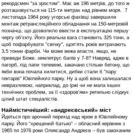
рекордсмен "за зростом". Має аж 196 метрів, до того ж
розташовується на 115-ти метрах над рівнем моря. 7
листопада 1964 року угорські фахівці завершили
монтаж ретрансляційного обладнання на 150-метровій
позначці, що дозволило ввести в експлуатацію першу
чергу об’єкту. Його реальна вага становить 325 тонн, а
щоб пофарбувати "свічку", щоп’ять років витрачають
3,5 тонни фарби. Чи може вежа впасти, якщо, не
приведи Боже, землетрус балів у 7-8? Навряд, адже в
пагорб, під лапи телевежі, закачано стільки бетону, що
якби вона почала хилитися, дибки стали б "пару
гектарів" Ювілейного парку. Ну а щоб вона залишалася
невразливою, наприклад, до іржі чи не мала інших
технічних проблем, за її «здоров’ям» ретельно слідкує
цілий штат спеціалістів.
Наймістичніший: «андреєвський» міст
Йдеться про арочний перехід над яром в Ювілейному
парку. Його "хрещений батько" – обласний керівник з
1965 по 1976 роки Олександр Андреєв – був закоханим