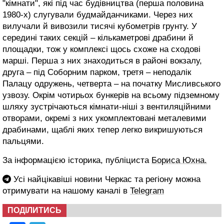
"кімнати", які під час будівництва (перша половина
1980-х) слугували будмайданчиками. Через них
вилучали й вивозили тисячі кубометрів грунту. У
середині таких секцій – кількаметрові драбини й
площадки, тож у комплексі щось схоже на сходові
марші. Перша з них знаходиться в районі вокзалу,
друга – під Соборним парком, третя – неподалік
Палацу одружень, четверта – на початку Мисливського
узвозу. Окрім чотирьох бункерів на всьому підземному
шляху зустрічаються кімнати-ніші з вентиляційними
отворами, окремі з них укомплектовані металевими
драбинами, щаблі яких тепер легко викришуються
пальцями.
За інформацією історика, публіциста
Бориса Юхна.
Усі найцікавіші новини Черкас та регіону можна
отримувати на нашому каналі в
Telegram
ПОДІЛИТИСЬ