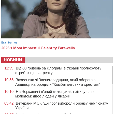
НОВИНИ
11:35
Від 80 гривень за кілограм: в Україні прогнозують
стрибок цін на гречку
10:56
Захисника зі Звенигородщини, який обороняв
Авдіївку, нагородили “Комбатантським хрестом”
10:10
На Черкащині п’яний мотоцикліст зіткнувся з
мопедом: двоє людей у лікарні
09:42
Ветерани МСК “Дніпро” вибороли бронзу чемпіонату
України