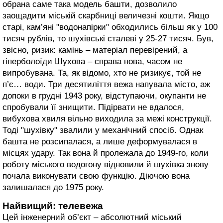
обрана саме така модель башти, дозволило
заощадити міській скарбниці величезні кошти. Якщо
старі, кам’яні "водонапірки" обходились більш як у 100
тисяч рублів, то шухівські сталеві у 25-27 тисяч. Був,
звісно, ризик: камінь – матеріал перевірений, а
гіперболоїди Шухова – справа нова, часом не
випробувана. Та, як відомо, хто не ризикує, той не
п’є… води. Три десятиліття вежа напувала місто, аж
допоки в грудні 1943 року, відступаючи, окупанти не
спробували її знищити. Підірвати не вдалося,
вибухова хвиля вільно виходила за межі конструкції.
Тоді "шухівку" звалили у механічний спосіб. Однак
башта не розсипалася, а лише деформувалася в
місцях удару. Так вона й пролежала до 1949-го, коли
роботу міського водогону відновили й шухівка знову
почала виконувати свою функцію. Діючою вона
залишалася до 1975 року.
Найвищий: телевежа
Цей інженерний об’єкт – абсолютний міський