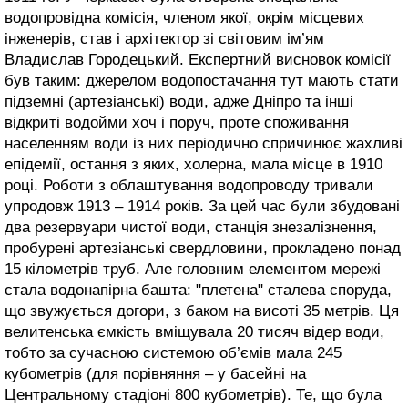
водопровідна комісія, членом якої, окрім місцевих
інженерів, став і архітектор зі світовим ім’ям
Владислав Городецький. Експертний висновок комісії
був таким: джерелом водопостачання тут мають стати
підземні (артезіанські) води, адже Дніпро та інші
відкриті водойми хоч і поруч, проте споживання
населенням води із них періодично спричинює жахливі
епідемії, остання з яких, холерна, мала місце в 1910
році. Роботи з облаштування водопроводу тривали
упродовж 1913 – 1914 років. За цей час були збудовані
два резервуари чистої води, станція знезалізнення,
пробурені артезіанські свердловини, прокладено понад
15 кілометрів труб. Але головним елементом мережі
стала водонапірна башта: "плетена" сталева споруда,
що звужується догори, з баком на висоті 35 метрів. Ця
велитенська ємкість вміщувала 20 тисяч відер води,
тобто за сучасною системою об’ємів мала 245
кубометрів (для порівняння – у басейні на
Центральному стадіоні 800 кубометрів). Те, що була