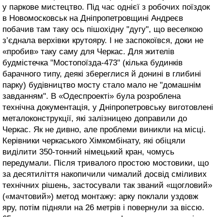
у паркове мистецтво. Під час однієї з робочих поїздок
в Новомосковськ на Дніпропетровщині Андреєв
побачив там таку ось пішохідну "дугу", що веселкою
з’єднала верхівки крутояру. І не заспокоївся, доки не
«пробив» таку саму для Черкас. Для жителів
будмістечка "Мостопоїзда-473" (кілька будинків
барачного типу, деякі збереглися й донині в глибині
парку) будівництво мосту стало мало не "домашнім
завданням". В «Одеспроекті» була розроблена
технічна документація, у Дніпропетровську виготовлені
металоконструкції, які залізницею доправили до
Черкас. Як не дивно, але проблеми виникли на місці.
Керівники черкаського Хімкомбінату, які обіцяли
виділити 350-тонний німецький кран, чомусь
передумали. Після тривалого простою мостовики, що
за десятиліття накопичили чималий досвід сміливих
технічних рішень, застосували так званий «щогловий»
(«мачтовий») метод монтажу: арку поклали уздовж
яру, потім підняли на 26 метрів і повернули за віссю.