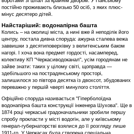
воротами зі шпал за крайнім двором. У Панському
постійно проживають близько 50 осіб, з яких плюс-
мінус десятеро дітей.
Найстаріший: водонапірна башта
Колись – на околиці міста, а нині вже й неподілік його
центру, постала дивна споруда: ажурна сталева вежа
заввишки з десятиповерхівку з велитенським баком
нагорі. І хоча вона предмет гордості, насамперед,
колективу КП "Черкасиводоканал", усім городянам не
зайве знати: таких у цілому світі, щоправда —
здебільшого на пострадянському просторі,
залишилося зо півтора десятка із двохсот, збудованих
переважно у першій чверті минулого століття.
Офіційно споруда називається "Гіперболоїдна
водонапірна башта конструкції інженера Шухова". Ще в
1874 році черкаські градоначальники зробили першу
спробу прокласти у місті водогін, але у київському
генерал-губернаторстві взялися до її розгляду лише
1911-го. У Черкасах була створена спеціальна