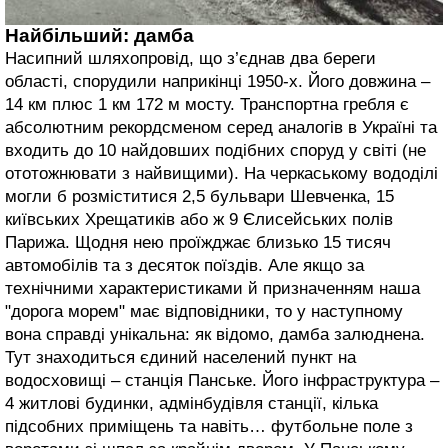
Найбільший: дамба
Насипний шляхопровід, що з’єднав два береги
області, спорудили наприкінці 1950-х. Його довжина –
14 км плюс 1 км 172 м мосту. Транспортна гребля є
абсолютним рекордсменом серед аналогів в Україні та
входить до 10 найдовших подібних споруд у світі (не
ототожнювати з найвищими). На черкаському вододілі
могли б розміститися 2,5 бульвари Шевченка, 15
київських Хрещатиків або ж 9 Єлисейських полів
Парижа. Щодня нею проїжджає близько 15 тисяч
автомобілів та з десяток поїздів. Але якщо за
технічними характеристиками й призначенням наша
"дорога морем" має відповідники, то у наступному
вона справді унікальна: як відомо, дамба залюднена.
Тут знаходиться єдиний населений пункт на
водосховищі – станція Панське. Його інфраструктура –
4 житлові будинки, адмінбудівля станції, кілька
підсобних приміщень та навіть… футбольне поле з