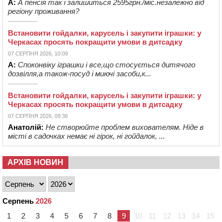
А:
А пенсія так і залишиться 2595грн./міс.незалежно від
регіону проживання?
Встановити гойдалки, карусель і закупити іграшки: у
Черкасах просять покращити умови в дитсадку
07 СЕРПНЯ 2026, 10:09
А:
Споконвіку іграшки і все,що стосується дитячого
дозвілля,а також-посуд і миючі засоби,к...
Встановити гойдалки, карусель і закупити іграшки: у
Черкасах просять покращити умови в дитсадку
07 СЕРПНЯ 2026, 09:36
Анатолій:
Не створюйте проблем вихователям. Ніде в
місті в садочках немає ні гірок, ні гойдалок, ...
АРХІВ НОВИН
Серпень
2026
1
2
3
4
5
6
7
8
9
10
11
12
13
14
15