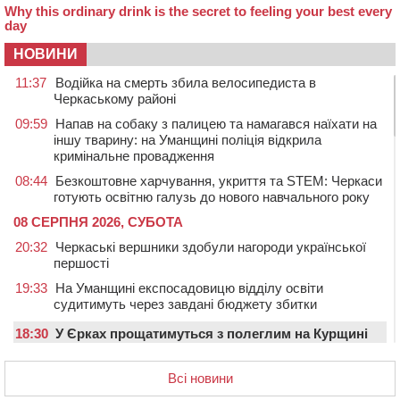
НОВИНИ
11:37
Водійка на смерть збила велосипедиста в
Черкаському районі
09:59
Напав на собаку з палицею та намагався наїхати на
іншу тварину: на Уманщині поліція відкрила
кримінальне провадження
08:44
Безкоштовне харчування, укриття та STEM: Черкаси
готують освітню галузь до нового навчального року
08 СЕРПНЯ 2026, СУБОТА
20:32
Черкаські вершники здобули нагороди української
першості
19:33
На Уманщині експосадовицю відділу освіти
судитимуть через завдані бюджету збитки
18:30
У Єрках прощатимуться з полеглим на Курщині
стрільцем ДШВ
Всі новини
17:29
Апеляційний суд підтвердив стягнення майже 250
тис. грн шкоди за незаконний вилов риби