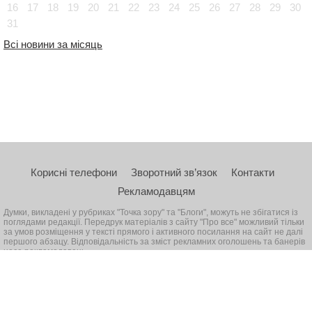
16
17
18
19
20
21
22
23
24
25
26
27
28
29
30
31
Всі новини за місяць
Корисні телефони
Зворотний зв’язок
Контакти
Рекламодавцям
Думки, викладені у рубриках "Точка зору" та "Блоги", можуть не збігатися із
поглядами редакції. Передрук матеріалів з сайту "Про все" можливий тільки
за умов розміщення у тексті прямого і активного посилання на сайт не далі
першого абзацу. Відповідальність за зміст рекламних оголошень та банерів
несе рекламодавець
© 2026, Всі права захищені