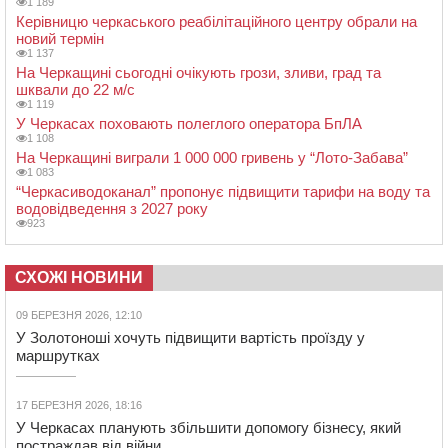
1 189
Керівницю черкаського реабілітаційного центру обрали на
новий термін
1 137
На Черкащині сьогодні очікують грози, зливи, град та
шквали до 22 м/с
1 119
У Черкасах поховають полеглого оператора БпЛА
1 108
На Черкащині виграли 1 000 000 гривень у “Лото-Забава”
1 083
“Черкасиводоканал” пропонує підвищити тарифи на воду та
водовідведення з 2027 року
923
СХОЖІ НОВИНИ
09 БЕРЕЗНЯ 2026, 12:10
У Золотоноші хочуть підвищити вартість проїзду у
маршрутках
17 БЕРЕЗНЯ 2026, 18:16
У Черкасах планують збільшити допомогу бізнесу, який
постраждав від війни