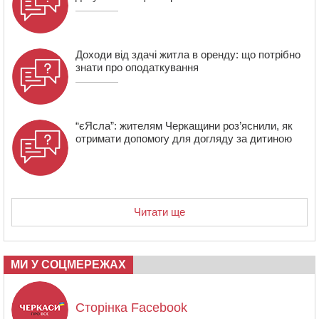
15:05
На Звенигородщині, попри заборону міськради,
проведуть “Ше.Fest”
Доходи від здачі житла в оренду: що потрібно
знати про оподаткування
“єЯсла”: жителям Черкащини роз’яснили, як
отримати допомогу для догляду за дитиною
Читати ще
МИ У СОЦМЕРЕЖАХ
Сторінка Facebook