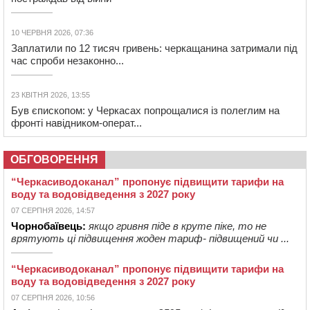
10 ЧЕРВНЯ 2026, 07:36
Заплатили по 12 тисяч гривень: черкащанина затримали під
час спроби незаконно...
23 КВІТНЯ 2026, 13:55
Був єпископом: у Черкасах попрощалися із полеглим на
фронті навідником-операт...
ОБГОВОРЕННЯ
“Черкасиводоканал” пропонує підвищити тарифи на
воду та водовідведення з 2027 року
07 СЕРПНЯ 2026, 14:57
Чорнобаївець:
якщо гривня піде в круте піке, то не
врятують ці підвищення жоден тариф- підвищений чи ...
“Черкасиводоканал” пропонує підвищити тарифи на
воду та водовідведення з 2027 року
07 СЕРПНЯ 2026, 10:56