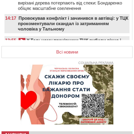
вирізані дерева потерпають від спеки: Бондаренко
обіцяє масштабне озеленення
14:17
Провокував конфлікт і зачинився в автівці: у ТЦК
прокоментували скандал із затриманням
чоловіка у Тальному
13:55
У Тальному працівники ТЦК вибили вікно і
витягли з автівки чоловіка (ВІДЕО)
Всі новини
13:27
На Звенигородщині чоловік до смерті побив 82-
річного односельця
СОЦІАЛЬНА РЕКЛАМА
12:57
У Черкасах СБУ викрила прокремлівську
агітаторку, яка закликала до захоплення України
12:50
“Як сказати дитині, що тато загинув?”: для
вихователів Черкащини запускають серію унікальних
тренінгів
12:14
На Золотоніщині вже десяту добу гасять пожежу
торфу
11:35
Від 80 гривень за кілограм: в Україні прогнозують
стрибок цін на гречку