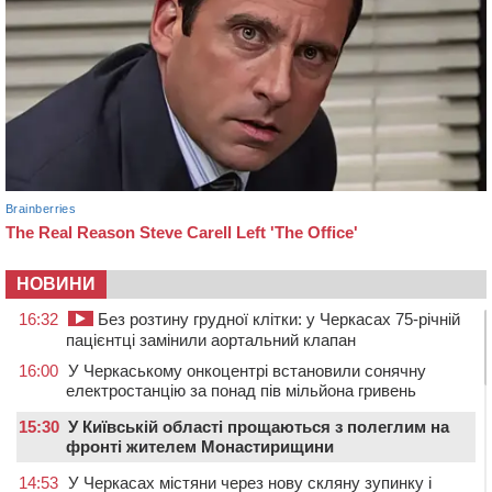
НОВИНИ
16:32
Без розтину грудної клітки: у Черкасах 75-річній
пацієнтці замінили аортальний клапан
16:00
У Черкаському онкоцентрі встановили сонячну
електростанцію за понад пів мільйона гривень
15:30
У Київській області прощаються з полеглим на
фронті жителем Монастирищини
14:53
У Черкасах містяни через нову скляну зупинку і