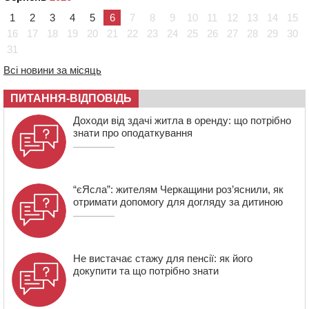
18:07
Боксерка з Черкащини готується до чемпіонату
1
2
3
4
5
6
7
8
9
10
11
12
13
14
15
Європи серед молоді
16
17
18
19
20
21
22
23
24
25
26
27
28
29
30
17:30
На Черкащині державі повернуть понад 2,6 га земель
31
природно-заповідного фонду
Всі новини за місяць
16:55
На Лисянщині проведуть в останню путь
полеглого внаслідок атаки FPV-дрона воїна
ПИТАННЯ-ВІДПОВІДЬ
16:16
У Дахнівському лісництві екоінспектори натрапили на
Доходи від здачі житла в оренду: що потрібно
незаконне будівництво
знати про оподаткування
15:38
У лікарні померла жінка, яку на пішохідному переході
в Черкаському районі збила автівка
“єЯсла”: жителям Черкащини роз’яснили, як
отримати допомогу для догляду за дитиною
Не вистачає стажу для пенсії: як його
докупити та що потрібно знати