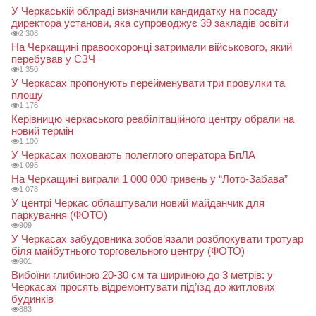
У Черкаській облраді визначили кандидатку на посаду
директора установи, яка супроводжує 39 закладів освіти
2 308
На Черкащині правоохоронці затримали військового, який
перебував у СЗЧ
1 350
У Черкасах пропонують перейменувати три провулки та
площу
1 176
Керівницю черкаського реабілітаційного центру обрали на
новий термін
1 100
У Черкасах поховають полеглого оператора БпЛА
1 095
На Черкащині виграли 1 000 000 гривень у “Лото-Забава”
1 078
У центрі Черкас облаштували новий майданчик для
паркування (ФОТО)
909
У Черкасах забудовника зобов’язали розблокувати тротуар
біля майбутнього торговельного центру (ФОТО)
901
Вибоїни глибиною 20-30 см та шириною до 3 метрів: у
Черкасах просять відремонтувати під’їзд до житлових
будинків
883