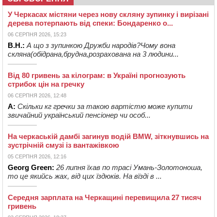
У Черкасах містяни через нову скляну зупинку і вирізані
дерева потерпають від спеки: Бондаренко о...
06 СЕРПНЯ 2026, 15:23
В.Н.:
А що з зупинкою Дружби народів?Чому вона
скляна(обідрана,брудна,розрахована на 3 людини...
Від 80 гривень за кілограм: в Україні прогнозують
стрибок цін на гречку
06 СЕРПНЯ 2026, 12:48
А:
Скільки кг гречки за такою вартістю може купити
звичайний український пенсіонер чи особ...
На черкаській дамбі загинув водій BMW, зіткнувшись на
зустрічній смузі із вантажівкою
05 СЕРПНЯ 2026, 12:16
Georg Green:
26 липня їхав по трасі Умань-Золотоноша,
то це якийсь жах, від цих їздюків. На вїзді в ...
Середня зарплата на Черкащині перевищила 27 тисяч
гривень