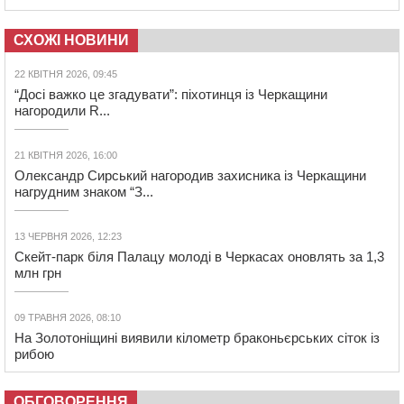
СХОЖІ НОВИНИ
22 КВІТНЯ 2026, 09:45
“Досі важко це згадувати”: піхотинця із Черкащини
нагородили R...
21 КВІТНЯ 2026, 16:00
Олександр Сирський нагородив захисника із Черкащини
нагрудним знаком “З...
13 ЧЕРВНЯ 2026, 12:23
Скейт-парк біля Палацу молоді в Черкасах оновлять за 1,3
млн грн
09 ТРАВНЯ 2026, 08:10
На Золотоніщині виявили кілометр браконьєрських сіток із
рибою
ОБГОВОРЕННЯ