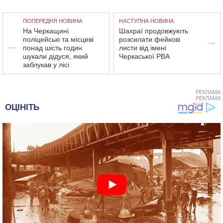
ПОПЕРЕДНЯ НОВИНА
НАСТУПНА НОВИНА
На Черкащині
Шахраї продовжують
поліцейські та місцеві
розсилати фейкові
понад шість годин
листи від імені
шукали дідуся, який
Черкаської РВА
заблукав у лісі
РЕКЛАМА
РЕКЛАМА