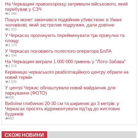
На Черкащині правоохоронці затримали військового, який
перебував у СЗЧ
1 348
Пошук монет закінчився подвійним убивством: в Умані
чоловікові, який застрелив подружжя, дали довічне
1 315
У Черкасах пропонують перейменувати три провулки та
площу
1 173
У Черкасах поховають полеглого оператора БпЛА
1 094
На Черкащині виграли 1 000 000 гривень у “Лото-Забава”
1 076
Керівницю черкаського реабілітаційного центру обрали на
новий термін
1 035
У центрі Черкас облаштували новий майданчик для
паркування (ФОТО)
908
Вибоїни глибиною 20-30 см та шириною до 3 метрів: у
Черкасах просять відремонтувати під’їзд до житлових
будинків
882
СХОЖІ НОВИНИ