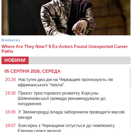
НОВИНИ
05 СЕРПНЯ 2026, СЕРЕДА
20:28
Наступні два дні на Черкащині прогнозують пік
африканського “пекла”
19:30
Проєкт просторового розвитку Корсунь-
Шевченківської громади рекомендували до
погодження
18:45
У Звенигородці влада заборонила проводити масові
заходи
18:07
Боксерка з Черкащини готується до чемпіонату
Європи серед молоді