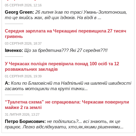
05 СЕРПНЯ 2026, 12:16
Georg Green:
26 липня їхав по трасі Умань-Золотоноша,
то це якийсь жах, від цих їздюків. На вїзді в ...
Середня зарплата на Черкащині перевищила 27 тисяч
гривень
03 СЕРПНЯ 2026, 18:37
Івченко:
Що за бредятина??? Які 27 середня??!!
У Черкасах поліція перевірила понад 100 осіб та 12
розважальних закладів
01 СЕРПНЯ 2026, 19:39
А:
Коли по Благовісній та Надпільній на шаленій швидкості
гасають мотоцикли та круті тачки...
“Туалетна схема” не спрацювала: Черкасам повернули
майже 2 га землі
31 ЛИПНЯ 2026, 13:27
Петро Борисович:
не поділились?... всі знають, як це
працює. Легко відслідкувати, хто,як,якими рішеннями...