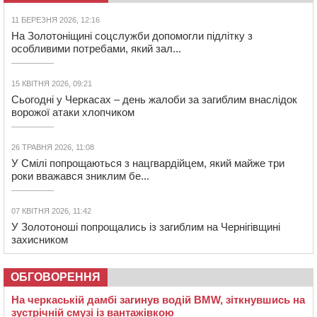
11 БЕРЕЗНЯ 2026, 12:16
На Золотоніщині соцслужби допомогли підлітку з
особливими потребами, який зал...
15 КВІТНЯ 2026, 09:21
Сьогодні у Черкасах – день жалоби за загиблим внаслідок
ворожої атаки хлопчиком
26 ТРАВНЯ 2026, 11:08
У Смілі попрощаються з нацгвардійцем, який майже три
роки вважався зниклим бе...
07 КВІТНЯ 2026, 11:42
У Золотоноші попрощались із загиблим на Чернігівщині
захисником
ОБГОВОРЕННЯ
На черкаській дамбі загинув водій BMW, зіткнувшись на
зустрічній смузі із вантажівкою