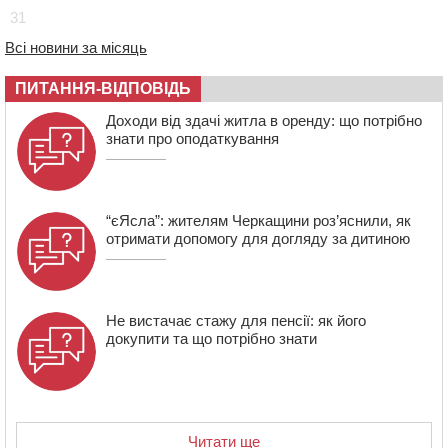
04 СЕРПНЯ 2026, ВІВТОРОК
31
20:54
На Черкащині очікують пік спеки
Всі новини за місяць
20:13
Черкащина здобула вісім медалей на чемпіонаті
України з веслування
ПИТАННЯ-ВІДПОВІДЬ
19:40
Бійці КОРДу Черкащини повернулися з фронту: на
Доходи від здачі житла в оренду: що потрібно
зміну їм вирушили побратими
знати про оподаткування
“єЯсла”: жителям Черкащини роз’яснили, як
отримати допомогу для догляду за дитиною
Не вистачає стажу для пенсії: як його
докупити та що потрібно знати
Читати ще