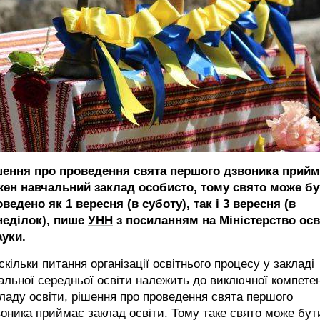
шення про проведення свята першого дзвоника прийм
жен навчальний заклад особисто, тому свято може бу
ведено як 1 вересня (в суботу), так і 3 вересня (в
неділок), пише
УНН
з посиланням на Міністерство осв
ауки.
скільки питання організації освітнього процесу у закладі
альної середньої освіти належить до виключної компетен
ладу освіти, рішення про проведення свята першого
оника приймає заклад освіти. Тому таке свято може бут