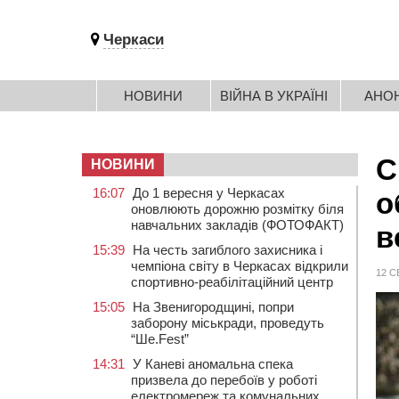
Черкаси
НОВИНИ
ВІЙНА В УКРАЇНІ
АНО
С
НОВИНИ
16:07
До 1 вересня у Черкасах
о
оновлюють дорожню розмітку біля
навчальних закладів (ФОТОФАКТ)
в
15:39
На честь загиблого захисника і
чемпіона світу в Черкасах відкрили
12 С
спортивно-реабілітаційний центр
15:05
На Звенигородщині, попри
заборону міськради, проведуть
“Ше.Fest”
14:31
У Каневі аномальна спека
призвела до перебоїв у роботі
електромереж та комунальних