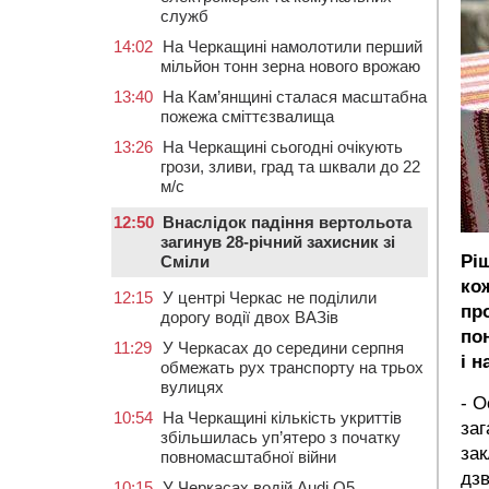
служб
14:02
На Черкащині намолотили перший
мільйон тонн зерна нового врожаю
13:40
На Кам’янщині сталася масштабна
пожежа сміттєзвалища
13:26
На Черкащині сьогодні очікують
грози, зливи, град та шквали до 22
м/с
12:50
Внаслідок падіння вертольота
загинув 28-річний захисник зі
Рі
Сміли
ко
12:15
У центрі Черкас не поділили
про
дорогу водії двох ВАЗів
по
11:29
У Черкасах до середини серпня
і н
обмежать рух транспорту на трьох
вулицях
- О
10:54
На Черкащині кількість укриттів
заг
збільшилась уп’ятеро з початку
зак
повномасштабної війни
дзв
10:15
У Черкасах водій Audi Q5