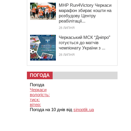
MHP Run4Victory Черкаси
марафон збирає кошти на
розбудову Центру
реабілітації...
28 ЛИПНЯ
Черкаський МСК “Дніпро”
готується до матчів
чемпіонату України з ...
28 ЛИПНЯ
ПОГОДА
Погода
Черкаси
вологість:
тиск:
вітер:
Погода на 10 днів від
sinoptik.ua