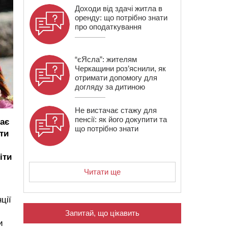
Доходи від здачі житла в
оренду: що потрібно знати
про оподаткування
“єЯсла”: жителям
Черкащини роз’яснили, як
отримати допомогу для
догляду за дитиною
Не вистачає стажу для
пенсії: як його докупити та
ає
що потрібно знати
ти
іти
Читати ще
ції
Запитай, що цікавить
и