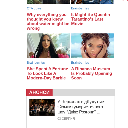
замінили аортальний клапан
АНОНСИ
У Черкасах відбудуться
зйомки гумористичного
шоу “Двіж: Розгони” ...
03 СЕРПНЯ