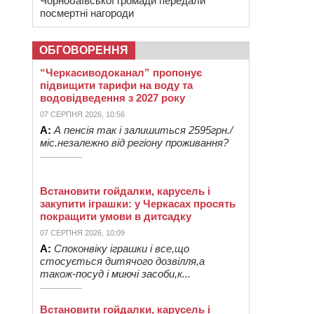
Чорнобаївської громади передали
посмертні нагороди
ОБГОВОРЕННЯ
“Черкасиводоканал” пропонує
підвищити тарифи на воду та
водовідведення з 2027 року
07 СЕРПНЯ 2026, 10:56
А:
А пенсія так і залишиться 2595грн./
міс.незалежно від регіону проживання?
Встановити гойдалки, карусель і
закупити іграшки: у Черкасах просять
покращити умови в дитсадку
07 СЕРПНЯ 2026, 10:09
А:
Споконвіку іграшки і все,що
стосується дитячого дозвілля,а
також-посуд і миючі засоби,к...
Встановити гойдалки, карусель і