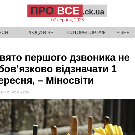
ПРО
ВСЕ
.ck.ua
07 серпня, 2026
НСИ
ЛЮДИ В ЧЕ
ФОТОРЕПОРТАЖ
РІЗНЕ
вято першого дзвоника не
бов’язково відзначати 1
ересня, – Міносвіти
ЕРПНЯ 2018, 21:29