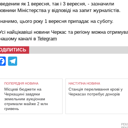
веденим як 1 вересня, так і 3 вересня, - зазначили
овники Міністерства у відповіді на запит журналістів.
начимо, цього року 1 вересня припадає на суботу.
сі найцікавіші новини Черкас та регіону можна отримув
 нашому каналі в
Telegram
ОДІЛИТИСЬ
Facebook
Telegram
ПОПЕРЕДНЯ НОВИНА
НАСТУПНА НОВИНА
Місцеві бюджети на
Станція переливання крові у
Черкащині завдяки
Черкасах потребує донорів
земельним аукціонам
отримали майже 2 млн
гривень
РЕК
РЕК