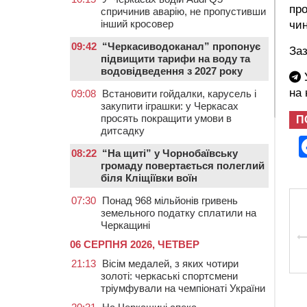
про
спричинив аварію, не пропустивши
інший кросовер
чин
09:42
“Черкасиводоканал” пропонує
Заз
підвищити тарифи на воду та
водовідведення з 2027 року
У
на
09:08
Встановити гойдалки, карусель і
закупити іграшки: у Черкасах
просять покращити умови в
П
дитсадку
08:22
“На щиті” у Чорнобаївську
громаду повертається полеглий
біля Кліщіївки воїн
07:30
Понад 968 мільйонів гривень
земельного податку сплатили на
Черкащині
06 СЕРПНЯ 2026, ЧЕТВЕР
21:13
Вісім медалей, з яких чотири
золоті: черкаські спортсмени
тріумфували на чемпіонаті України