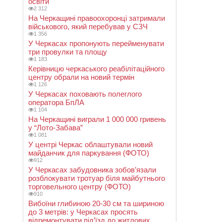
освіти
2 312
На Черкащині правоохоронці затримали
військового, який перебував у СЗЧ
1 356
У Черкасах пропонують перейменувати
три провулки та площу
1 183
Керівницю черкаського реабілітаційного
центру обрали на новий термін
1 126
У Черкасах поховають полеглого
оператора БпЛА
1 104
На Черкащині виграли 1 000 000 гривень
у “Лото-Забава”
1 081
У центрі Черкас облаштували новий
майданчик для паркування (ФОТО)
912
У Черкасах забудовника зобов’язали
розблокувати тротуар біля майбутнього
торговельного центру (ФОТО)
910
Вибоїни глибиною 20-30 см та шириною
до 3 метрів: у Черкасах просять
відремонтувати під’їзд до житлових