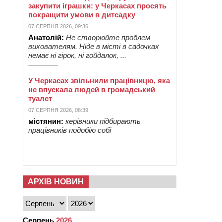
закупити іграшки: у Черкасах просять
покращити умови в дитсадку
07 СЕРПНЯ 2026, 09:36
Анатолій:
Не створюйте проблем
вихователям. Ніде в місті в садочках
немає ні гірок, ні гойдалок, ...
У Черкасах звільнили працівницю, яка
не впускала людей в громадський
туалет
07 СЕРПНЯ 2026, 08:39
містянин:
керівники підбирають
працівників подобію собі
АРХІВ НОВИН
Серпень
2026