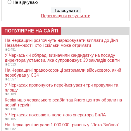
Не відчуваю
Переглянути результати
ПОПУЛЯРНЕ НА САЙТІ
На Черкащині розпочнуть нараховувати виплати до Дня
Незалежності: хто і скільки може отримати
2 451
У Черкаській облраді визначили кандидатку на посаду
директора установи, яка супроводжує 39 закладів освіти
2 313
На Черкащині правоохоронці затримали військового, який
перебував у СЗЧ
1 357
У Черкасах пропонують перейменувати три провулки та
площу
1 183
Керівницю черкаського реабілітаційного центру обрали на
новий термін
1 130
У Черкасах поховають полеглого оператора БпЛА
1 105
На Черкащині виграли 1 000 000 гривень у “Лото-Забава”
1 082