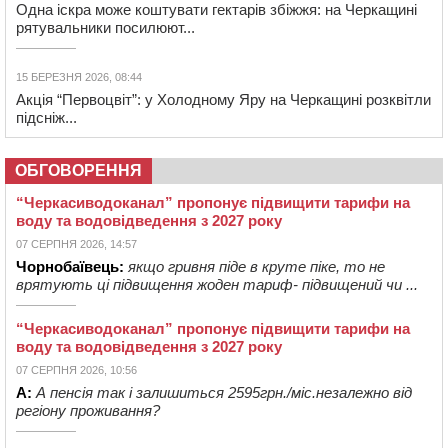
Одна іскра може коштувати гектарів збіжжя: на Черкащині
рятувальники посилюют...
15 БЕРЕЗНЯ 2026, 08:44
Акція “Первоцвіт”: у Холодному Яру на Черкащині розквітли
підсніж...
ОБГОВОРЕННЯ
“Черкасиводоканал” пропонує підвищити тарифи на
воду та водовідведення з 2027 року
07 СЕРПНЯ 2026, 14:57
Чорнобаївець:
якщо гривня піде в круте піке, то не
врятують ці підвищення жоден тариф- підвищений чи ...
“Черкасиводоканал” пропонує підвищити тарифи на
воду та водовідведення з 2027 року
07 СЕРПНЯ 2026, 10:56
А:
А пенсія так і залишиться 2595грн./міс.незалежно від
регіону проживання?