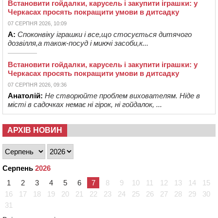
Встановити гойдалки, карусель і закупити іграшки: у
Черкасах просять покращити умови в дитсадку
07 СЕРПНЯ 2026, 10:09
А:
Споконвіку іграшки і все,що стосується дитячого
дозвілля,а також-посуд і миючі засоби,к...
Встановити гойдалки, карусель і закупити іграшки: у
Черкасах просять покращити умови в дитсадку
07 СЕРПНЯ 2026, 09:36
Анатолій:
Не створюйте проблем вихователям. Ніде в
місті в садочках немає ні гірок, ні гойдалок, ...
АРХІВ НОВИН
Серпень
2026
1
2
3
4
5
6
7
8
9
10
11
12
13
14
15
16
17
18
19
20
21
22
23
24
25
26
27
28
29
30
31