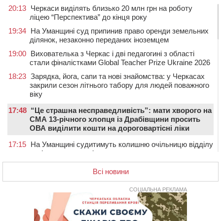
20:13
Черкаси виділять близько 20 млн грн на роботу
ліцею “Перспектива” до кінця року
19:34
На Уманщині суд припинив право оренди земельних
ділянок, незаконно переданих іноземцем
19:00
Вихователька з Черкас і дві педагогині з області
стали фіналістками Global Teacher Prize Ukraine 2026
18:23
Зарядка, йога, сапи та нові знайомства: у Черкасах
закрили сезон літнього табору для людей поважного
віку
17:48
“Це страшна несправедливість”: мати хворого на
СМА 13-річного хлопця із Драбівщини просить
ОВА виділити кошти на дороговартісні ліки
17:15
На Уманщині судитимуть колишню очільницю відділу
освіти через закупівлю електрики за завищеною
ціною
Всі новини
16:40
У Черкасах провели в останню путь двох
загиблих воїнів
СОЦІАЛЬНА РЕКЛАМА
16:07
До 1 вересня у Черкасах оновлюють дорожню
розмітку біля навчальних закладів (ФОТОФАКТ)