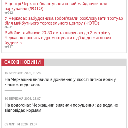
У центрі Черкас облаштували новий майданчик для
паркування (ФОТО)
912
У Черкасах забудовника зобов’язали розблокувати тротуар
біля майбутнього торговельного центру (ФОТО)
911
Вибоїни глибиною 20-30 см та шириною до 3 метрів: у
Черкасах просять відремонтувати під’їзд до житлових
будинків
887
СХОЖІ НОВИНИ
16 БЕРЕЗНЯ 2026, 10:28
На Черкащині виявили відхилення у якості питної води у
кількох водогонах
30 БЕРЕЗНЯ 2026, 13:07
На водогонах Черкащини виявили порушення: де вода не
відповідає нормам
05 ЛИПНЯ 2026, 13:07