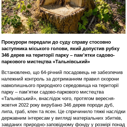
Прокурори передали до суду справу стосовно
заступника міського голови, який допустив рубку
346 дерев на території парку – пам’ятки садово-
паркового мистецтва «Тальнівський»
Встановлено, що 64-річний посадовець не забезпечив
належний контроль за дотриманням правил охорони
навколишнього природного середовища на території
парку – пам’ятки садово-паркового мистецтва
«Тальнівський», внаслідок чого, протягом вересня-
жовтня 2022 року вирубано 346 дерев породи дуб,
липа, граб, клен та ясен. Це спричинило тяжкі наслідки
державним інтересам у вигляді матеріальних збитків,
завданих природно-заповідному фонду у розмірі понад