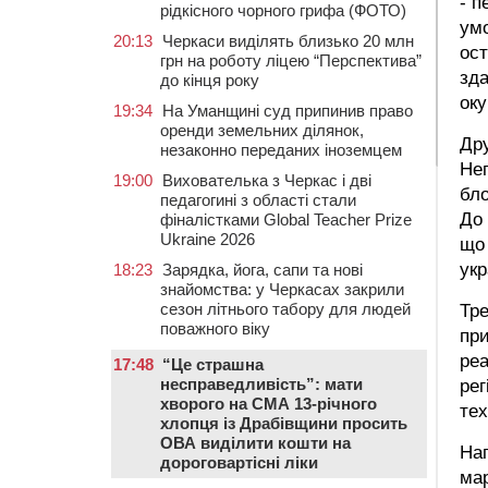
- п
рідкісного чорного грифа (ФОТО)
умо
20:13
Черкаси виділять близько 20 млн
ост
грн на роботу ліцею “Перспектива”
зда
до кінця року
оку
19:34
На Уманщині суд припинив право
оренди земельних ділянок,
Дру
незаконно переданих іноземцем
Неп
19:00
Вихователька з Черкас і дві
бло
педагогині з області стали
До 
фіналістками Global Teacher Prize
Ukraine 2026
що 
укр
18:23
Зарядка, йога, сапи та нові
знайомства: у Черкасах закрили
сезон літнього табору для людей
Тре
поважного віку
при
реа
17:48
“Це страшна
несправедливість”: мати
рег
хворого на СМА 13-річного
тех
хлопця із Драбівщини просить
ОВА виділити кошти на
Наг
дороговартісні ліки
мар