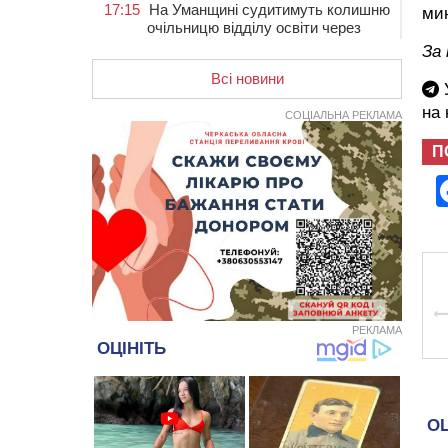
17:15
На Уманщині судитимуть колишню
мин
очільницю відділу освіти через
закупівлю електрики за завищеною
За
ціною
Всі новини
У
16:40
У Черкасах провели в останню
на
путь двох загиблих воїнів
СОЦІАЛЬНА РЕКЛАМА
16:07
До 1 вересня у Черкасах
П
оновлюють дорожню розмітку біля
навчальних закладів (ФОТОФАКТ)
15:39
На честь загиблого захисника і
чемпіона світу в Черкасах відкрили
спортивно-реабілітаційний центр
15:05
На Звенигородщині, попри
заборону міськради, проведуть
“Ше.Fest”
РЕКЛАМА
14:31
У Каневі аномальна спека
призвела до перебоїв у роботі
електромереж та комунальних
служб
14:02
На Черкащині намолотили перший
мільйон тонн зерна нового врожаю