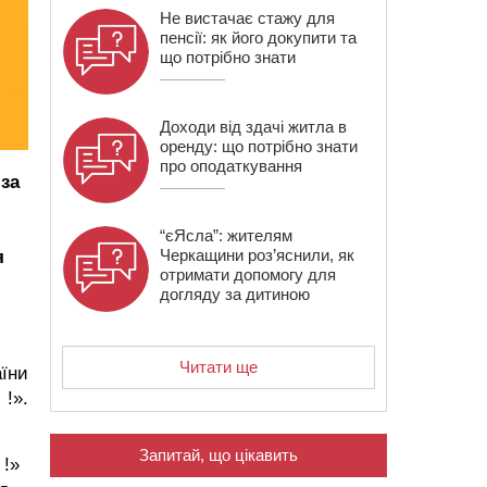
Не вистачає стажу для
пенсії: як його докупити та
що потрібно знати
Доходи від здачі житла в
оренду: що потрібно знати
про оподаткування
за
“єЯсла”: жителям
Черкащини роз’яснили, як
я
отримати допомогу для
догляду за дитиною
Читати ще
аїни
 !».
Запитай, що цікавить
 !»