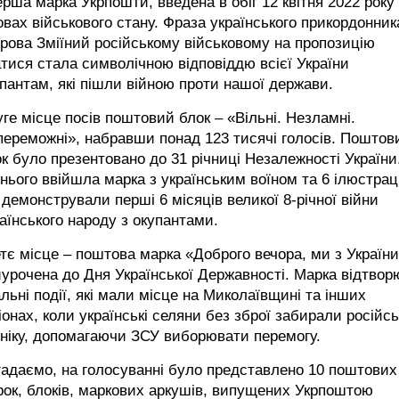
ерша марка Укрпошти, введена в обіг 12 квітня 2022 року
вах військового стану. Фраза українського прикордонник
рова Зміїний російському військовому на пропозицію
тися стала символічною відповіддю всієї України
пантам, які пішли війною проти нашої держави.
ге місце посів поштовий блок – «Вільні. Незламні.
ереможні», набравши понад 123 тисячі голосів. Поштов
к було презентовано до 31 річниці Незалежності України
нього ввійшла марка з українським воїном та 6 ілюстрац
демонстрували перші 6 місяців великої 8-річної війни
аїнського народу з окупантами.
тє місце – поштова марка «Доброго вечора, ми з України
урочена до Дня Української Державності. Марка відтвор
льні події, які мали місце на Миколаївщині та інших
іонах, коли українські селяни без зброї забирали російсь
ніку, допомагаючи ЗСУ виборювати перемогу.
адаємо, на голосуванні було представлено 10 поштових
ок, блоків, маркових аркушів, випущених Укрпоштою