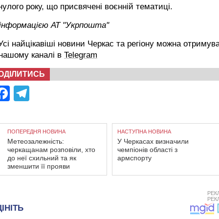
улого року, що присвячені воєнній тематиці.
 інформацією АТ "Укрпошта"
сі найцікавіші новини Черкас та регіону можна отримув
 нашому каналі в
Telegram
ОДІЛИТИСЬ
Facebook
Telegram
ПОПЕРЕДНЯ НОВИНА
НАСТУПНА НОВИНА
Метеозалежність:
У Черкасах визначили
черкащанам розповіли, хто
чемпіонів області з
до неї схильний та як
армспорту
зменшити її прояви
РЕК
РЕК