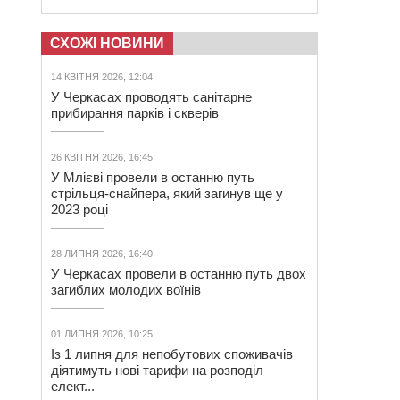
СХОЖІ НОВИНИ
14 КВІТНЯ 2026, 12:04
У Черкасах проводять санітарне
прибирання парків і скверів
26 КВІТНЯ 2026, 16:45
У Млієві провели в останню путь
стрільця-снайпера, який загинув ще у
2023 році
28 ЛИПНЯ 2026, 16:40
У Черкасах провели в останню путь двох
загиблих молодих воїнів
01 ЛИПНЯ 2026, 10:25
Із 1 липня для непобутових споживачів
діятимуть нові тарифи на розподіл
елект...