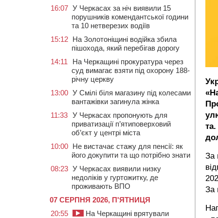
16:07
У Черкасах за ніч виявили 15
порушників комендантської години
та 10 нетверезих водіїв
15:12
На Золотоніщині водійка збила
пішохода, який перебігав дорогу
14:11
На Черкащині прокуратура через
суд вимагає взяти під охорону 188-
річну церкву
Ук
«Н
13:00
У Смілі біля магазину під колесами
вантажівки загинула жінка
Пр
ул
11:33
У Черкасах пропонують для
приватизації п’ятиповерховий
та
об’єкт у центрі міста
до
10:00
Не вистачає стажу для пенсії: як
його докупити та що потрібно знати
За 
від
08:23
У Черкасах виявили низку
недоліків у гуртожитку, де
202
проживають ВПО
За 
07 СЕРПНЯ 2026, П'ЯТНИЦЯ
Наг
20:55
На Черкащині врятували