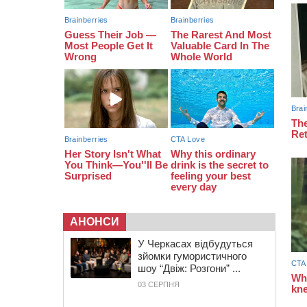
13:40
На Кам’янщині сталася масштабна
пожежа сміттєзвалища
АНОНСИ
У Черкасах відбудуться
зйомки гумористичного
шоу “Двіж: Розгони” ...
03 СЕРПНЯ