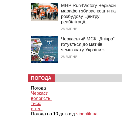
MHP Run4Victory Черкаси
марафон збирає кошти на
розбудову Центру
реабілітації...
28 ЛИПНЯ
Черкаський МСК “Дніпро”
готується до матчів
чемпіонату України з ...
28 ЛИПНЯ
ПОГОДА
Погода
Черкаси
вологість:
тиск:
вітер:
Погода на 10 днів від
sinoptik.ua