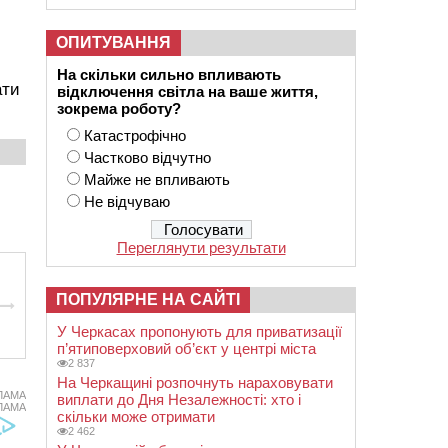
ОПИТУВАННЯ
На скільки сильно впливають
ати
відключення світла на ваше життя,
зокрема роботу?
Катастрофічно
Частково відчутно
Майже не впливають
Не відчуваю
Переглянути результати
ПОПУЛЯРНЕ НА САЙТІ
У Черкасах пропонують для приватизації
п’ятиповерховий об’єкт у центрі міста
2 837
На Черкащині розпочнуть нараховувати
ЛАМА
виплати до Дня Незалежності: хто і
ЛАМА
скільки може отримати
2 462