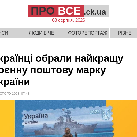
ПРО
ВСЕ
.ck.ua
08 серпня, 2026
НСИ
ЛЮДИ В ЧЕ
ФОТОРЕПОРТАЖ
РІЗНЕ
країнці обрали найкращу
оєнну поштову марку
країни
ЮТОГО 2023, 07:43