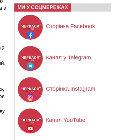
 в
МИ У СОЦМЕРЕЖАХ
а з
Сторінка Facebook
ий
.
Канал у Telegram
ій,
Сторінка Instagram
»,
ює
ку
Канал YouTube