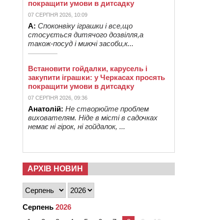
покращити умови в дитсадку
07 СЕРПНЯ 2026, 10:09
А:
Споконвіку іграшки і все,що
стосується дитячого дозвілля,а
також-посуд і миючі засоби,к...
Встановити гойдалки, карусель і
закупити іграшки: у Черкасах просять
покращити умови в дитсадку
07 СЕРПНЯ 2026, 09:36
Анатолій:
Не створюйте проблем
вихователям. Ніде в місті в садочках
немає ні гірок, ні гойдалок, ...
АРХІВ НОВИН
Серпень
2026