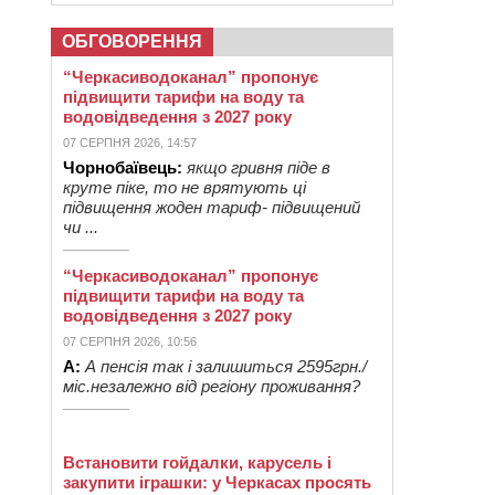
ОБГОВОРЕННЯ
“Черкасиводоканал” пропонує
підвищити тарифи на воду та
водовідведення з 2027 року
07 СЕРПНЯ 2026, 14:57
Чорнобаївець:
якщо гривня піде в
круте піке, то не врятують ці
підвищення жоден тариф- підвищений
чи ...
“Черкасиводоканал” пропонує
підвищити тарифи на воду та
водовідведення з 2027 року
07 СЕРПНЯ 2026, 10:56
А:
А пенсія так і залишиться 2595грн./
міс.незалежно від регіону проживання?
Встановити гойдалки, карусель і
закупити іграшки: у Черкасах просять