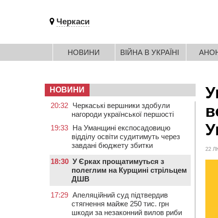
Черкаси
НОВИНИ
ВІЙНА В УКРАЇНІ
АНО
У
НОВИНИ
20:32
Черкаські вершники здобули
в
нагороди української першості
У
19:33
На Уманщині експосадовицю
відділу освіти судитимуть через
завдані бюджету збитки
22 Л
18:30
У Єрках прощатимуться з
полеглим на Курщині стрільцем
ДШВ
17:29
Апеляційний суд підтвердив
стягнення майже 250 тис. грн
шкоди за незаконний вилов риби