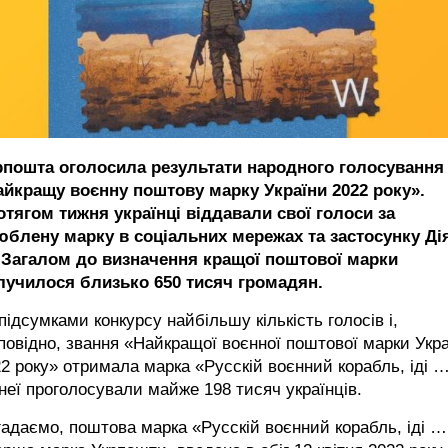
рпошта оголосила результати народного голосування 
айкращу воєнну поштову марку України 2022 року».
отягом тижня українці віддавали свої голоси за
юблену марку в соціальних мережах та застосунку Ді
. Загалом до визначення кращої поштової марки
лучилося близько 650 тисяч громадян.
підсумками конкурсу найбільшу кількість голосів і,
повідно, звання «Найкращої воєнної поштової марки Укр
2 року» отримала марка «Русскій воєнний корабль, іді …
неї проголосували майже 198 тисяч українців.
адаємо, поштова марка «Русскій воєнний корабль, іді …