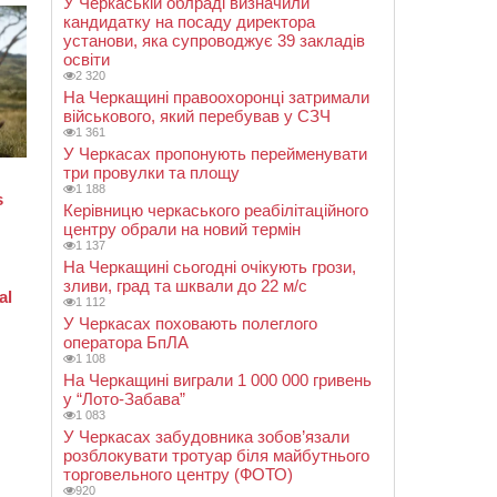
У Черкаській облраді визначили
кандидатку на посаду директора
установи, яка супроводжує 39 закладів
освіти
2 320
На Черкащині правоохоронці затримали
військового, який перебував у СЗЧ
1 361
У Черкасах пропонують перейменувати
три провулки та площу
1 188
Керівницю черкаського реабілітаційного
центру обрали на новий термін
1 137
На Черкащині сьогодні очікують грози,
зливи, град та шквали до 22 м/с
1 112
У Черкасах поховають полеглого
оператора БпЛА
1 108
На Черкащині виграли 1 000 000 гривень
у “Лото-Забава”
1 083
У Черкасах забудовника зобов’язали
розблокувати тротуар біля майбутнього
торговельного центру (ФОТО)
920