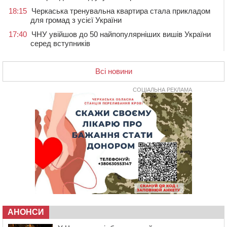
18:15
Черкаська тренувальна квартира стала прикладом
для громад з усієї України
17:40
ЧНУ увійшов до 50 найпопулярніших вишів України
серед вступників
17:07
На Хімселищі у Черкасах облаштували новий
контейнерний майданчик
Всі новини
16:32
Без розтину грудної клітки: у Черкасах 75-річній
пацієнтці замінили аортальний клапан
СОЦІАЛЬНА РЕКЛАМА
16:00
У Черкаському онкоцентрі встановили сонячну
електростанцію за понад пів мільйона гривень
15:30
У Київській області прощаються з полеглим на
фронті жителем Монастирищини
14:53
У Черкасах містяни через нову скляну зупинку і
вирізані дерева потерпають від спеки: Бондаренко
обіцяє масштабне озеленення
14:17
Провокував конфлікт і зачинився в автівці: у ТЦК
прокоментували скандал із затриманням
чоловіка у Тальному
АНОНСИ