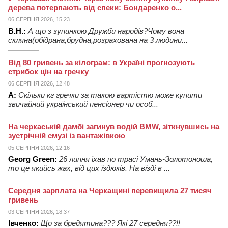
дерева потерпають від спеки: Бондаренко о...
06 СЕРПНЯ 2026, 15:23
В.Н.:
А що з зупинкою Дружби народів?Чому вона
скляна(обідрана,брудна,розрахована на 3 людини...
Від 80 гривень за кілограм: в Україні прогнозують
стрибок цін на гречку
06 СЕРПНЯ 2026, 12:48
А:
Скільки кг гречки за такою вартістю може купити
звичайний український пенсіонер чи особ...
На черкаській дамбі загинув водій BMW, зіткнувшись на
зустрічній смузі із вантажівкою
05 СЕРПНЯ 2026, 12:16
Georg Green:
26 липня їхав по трасі Умань-Золотоноша,
то це якийсь жах, від цих їздюків. На вїзді в ...
Середня зарплата на Черкащині перевищила 27 тисяч
гривень
03 СЕРПНЯ 2026, 18:37
Івченко:
Що за бредятина??? Які 27 середня??!!