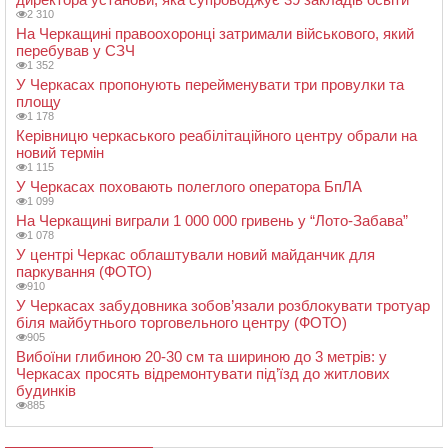
2 310
На Черкащині правоохоронці затримали військового, який
перебував у СЗЧ
1 352
У Черкасах пропонують перейменувати три провулки та
площу
1 178
Керівницю черкаського реабілітаційного центру обрали на
новий термін
1 115
У Черкасах поховають полеглого оператора БпЛА
1 099
На Черкащині виграли 1 000 000 гривень у “Лото-Забава”
1 078
У центрі Черкас облаштували новий майданчик для
паркування (ФОТО)
910
У Черкасах забудовника зобов’язали розблокувати тротуар
біля майбутнього торговельного центру (ФОТО)
905
Вибоїни глибиною 20-30 см та шириною до 3 метрів: у
Черкасах просять відремонтувати під’їзд до житлових
будинків
885