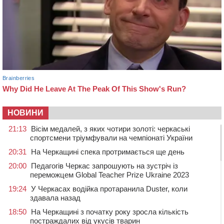
НОВИНИ
21:13
Вісім медалей, з яких чотири золоті: черкаські
спортсмени тріумфували на чемпіонаті України
20:31
На Черкащині спека протримається ще день
20:00
Педагогів Черкас запрошують на зустріч із
переможцем Global Teacher Prize Ukraine 2023
19:24
У Черкасах водійка протаранила Duster, коли
здавала назад
18:50
На Черкащині з початку року зросла кількість
постраждалих від укусів тварин