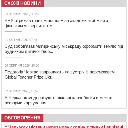
СХОЖІ НОВИНИ
23 ЧЕРВНЯ 2026, 08:26
ЧНУ отримав грант Erasmus+ на академічні обміни з
фінським університетом
01 КВІТНЯ 2026, 07:45
Суд зобов’язав Чигиринську міськраду оформити землю під
будинком дитячої твор...
06 СЕРПНЯ 2026, 20:00
Педагогів Черкас запрошують на зустріч із переможцем
Global Teacher Prize Ukr...
02 ЧЕРВНЯ 2026, 16:57
У Черкасах модернізують шкільні харчоблоки в межах
реформи харчування
ОБГОВОРЕННЯ
У Черкасах містяни через нову скляну зупинку і вирізані