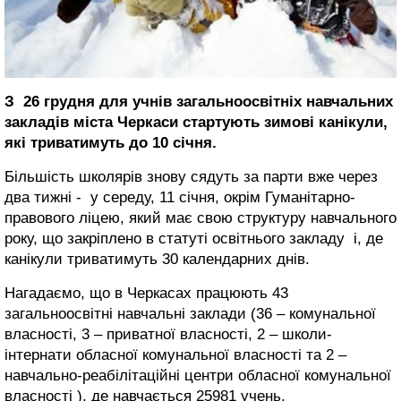
З 26 грудня для учнів загальноосвітніх навчальних
закладів міста Черкаси стартують зимові канікули,
які триватимуть до 10 січня.
Більшість школярів знову сядуть за парти вже через
два тижні - у середу, 11 січня, окрім Гуманітарно-
правового ліцею, який має свою структуру навчального
року, що закріплено в статуті освітнього закладу і, де
канікули триватимуть 30 календарних днів.
Нагадаємо, що в Черкасах працюють 43
загальноосвітні навчальні заклади (36 – комунальної
власності, 3 – приватної власності, 2 – школи-
інтернати обласної комунальної власності та 2 –
навчально-реабілітаційні центри обласної комунальної
власності ), де навчається 25981 учень.