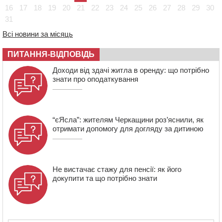
08:57
На Уманщині підрядника зобов’язали сплатити понад
16
17
18
19
20
21
22
23
24
25
26
27
28
29
30
670 тис грн штрафу за незаконні зміни до договору
31
08:20
Обрано претендента на посаду директора
Всі новини за місяць
Мокрокалигірського психоневрологічного інтернату
07:23
Уманські міграційники видворили з країни грузина,
ПИТАННЯ-ВІДПОВІДЬ
який відсидів термін у колонії
Доходи від здачі житла в оренду: що потрібно
знати про оподаткування
“єЯсла”: жителям Черкащини роз’яснили, як
отримати допомогу для догляду за дитиною
Не вистачає стажу для пенсії: як його
докупити та що потрібно знати