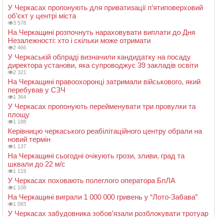
У Черкасах пропонують для приватизації п’ятиповерховий
об’єкт у центрі міста
3 578
На Черкащині розпочнуть нараховувати виплати до Дня
Незалежності: хто і скільки може отримати
2 466
У Черкаській облраді визначили кандидатку на посаду
директора установи, яка супроводжує 39 закладів освіти
2 321
На Черкащині правоохоронці затримали військового, який
перебував у СЗЧ
1 364
У Черкасах пропонують перейменувати три провулки та
площу
1 188
Керівницю черкаського реабілітаційного центру обрали на
новий термін
1 137
На Черкащині сьогодні очікують грози, зливи, град та
шквали до 22 м/с
1 119
У Черкасах поховають полеглого оператора БпЛА
1 108
На Черкащині виграли 1 000 000 гривень у “Лото-Забава”
1 083
У Черкасах забудовника зобов’язали розблокувати тротуар