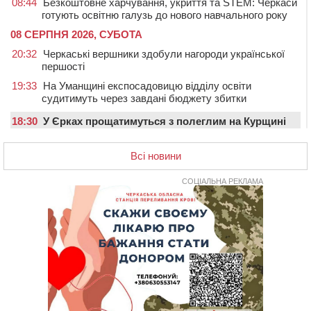
08:44
Безкоштовне харчування, укриття та STEM: Черкаси
готують освітню галузь до нового навчального року
08 СЕРПНЯ 2026, СУБОТА
20:32
Черкаські вершники здобули нагороди української
першості
19:33
На Уманщині експосадовицю відділу освіти
судитимуть через завдані бюджету збитки
18:30
У Єрках прощатимуться з полеглим на Курщині
стрільцем ДШВ
Всі новини
17:29
Апеляційний суд підтвердив стягнення майже 250
тис. грн шкоди за незаконний вилов риби
СОЦІАЛЬНА РЕКЛАМА
16:07
У Черкасах за ніч виявили 15 порушників
комендантської години та 10 нетверезих водіїв
15:12
На Золотоніщині водійка збила пішохода, який
перебігав дорогу
14:11
На Черкащині прокуратура через суд вимагає взяти
під охорону 188-річну церкву
13:00
У Смілі біля магазину під колесами вантажівки
загинула жінка