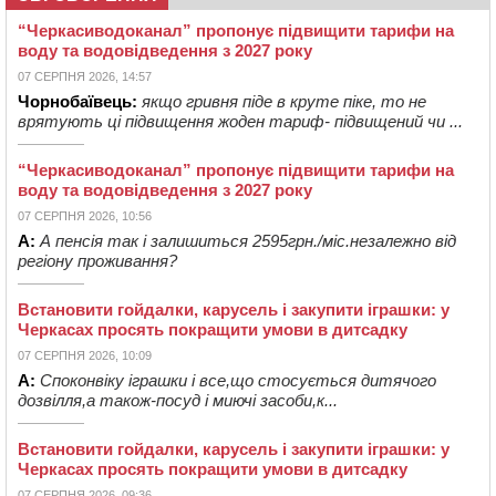
“Черкасиводоканал” пропонує підвищити тарифи на
воду та водовідведення з 2027 року
07 СЕРПНЯ 2026, 14:57
Чорнобаївець:
якщо гривня піде в круте піке, то не
врятують ці підвищення жоден тариф- підвищений чи ...
“Черкасиводоканал” пропонує підвищити тарифи на
воду та водовідведення з 2027 року
07 СЕРПНЯ 2026, 10:56
А:
А пенсія так і залишиться 2595грн./міс.незалежно від
регіону проживання?
Встановити гойдалки, карусель і закупити іграшки: у
Черкасах просять покращити умови в дитсадку
07 СЕРПНЯ 2026, 10:09
А:
Споконвіку іграшки і все,що стосується дитячого
дозвілля,а також-посуд і миючі засоби,к...
Встановити гойдалки, карусель і закупити іграшки: у
Черкасах просять покращити умови в дитсадку
07 СЕРПНЯ 2026, 09:36