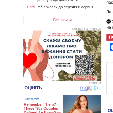
по
11:29
У Черкасах до середини серпня
обмежать рух транспорту на трьох
За
вулицях
Всі новини
У
10:54
На Черкащині кількість укриттів
на
збільшилась уп’ятеро з початку
СОЦІАЛЬНА РЕКЛАМА
повномасштабної війни
П
10:15
У Черкасах водій Audi Q5
спричинив аварію, не пропустивши
інший кросовер
09:42
“Черкасиводоканал” пропонує
підвищити тарифи на воду та
водовідведення з 2027 року
09:08
Встановити гойдалки, карусель і
закупити іграшки: у Черкасах
просять покращити умови в
РЕКЛАМА
дитсадку
08:22
“На щиті” у Чорнобаївську
громаду повертається полеглий
біля Кліщіївки воїн