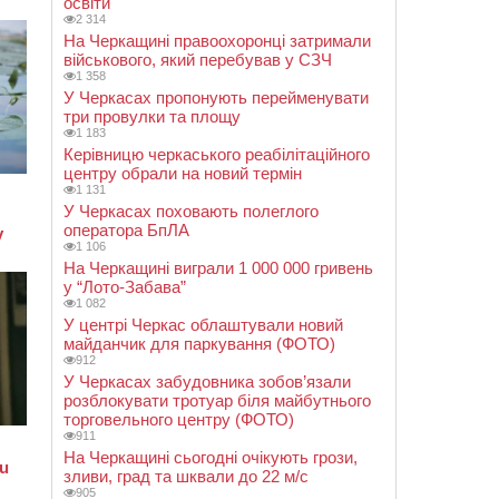
освіти
2 314
На Черкащині правоохоронці затримали
військового, який перебував у СЗЧ
1 358
У Черкасах пропонують перейменувати
три провулки та площу
1 183
Керівницю черкаського реабілітаційного
центру обрали на новий термін
1 131
У Черкасах поховають полеглого
оператора БпЛА
1 106
На Черкащині виграли 1 000 000 гривень
у “Лото-Забава”
1 082
У центрі Черкас облаштували новий
майданчик для паркування (ФОТО)
912
У Черкасах забудовника зобов’язали
розблокувати тротуар біля майбутнього
торговельного центру (ФОТО)
911
На Черкащині сьогодні очікують грози,
зливи, град та шквали до 22 м/с
905