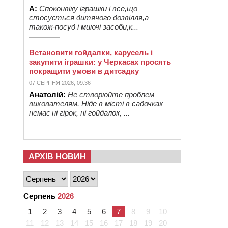
А:
Споконвіку іграшки і все,що
стосується дитячого дозвілля,а
також-посуд і миючі засоби,к...
Встановити гойдалки, карусель і
закупити іграшки: у Черкасах просять
покращити умови в дитсадку
07 СЕРПНЯ 2026, 09:36
Анатолій:
Не створюйте проблем
вихователям. Ніде в місті в садочках
немає ні гірок, ні гойдалок, ...
АРХІВ НОВИН
Серпень
2026
1
2
3
4
5
6
7
8
9
10
11
12
13
14
15
16
17
18
19
20