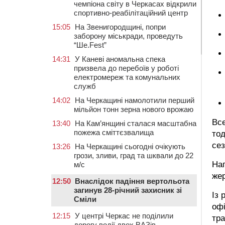
чемпіона світу в Черкасах відкрили
спортивно-реабілітаційний центр
15:05
На Звенигородщині, попри
заборону міськради, проведуть
“Ше.Fest”
14:31
У Каневі аномальна спека
призвела до перебоїв у роботі
електромереж та комунальних
служб
14:02
На Черкащині намолотили перший
мільйон тонн зерна нового врожаю
Все
13:40
На Кам’янщині сталася масштабна
пожежа сміттєзвалища
тод
сез
13:26
На Черкащині сьогодні очікують
грози, зливи, град та шквали до 22
Наг
м/с
жер
12:50
Внаслідок падіння вертольота
загинув 28-річний захисник зі
Із
Сміли
офі
12:15
У центрі Черкас не поділили
тра
дорогу водії двох ВАЗів