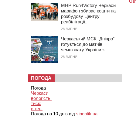
MHP Run4Victory Черкаси
марафон збирає кошти на
розбудову Центру
реабілітації...
28 ЛИПНЯ
Черкаський МСК “Дніпро”
готується до матчів
чемпіонату України з ...
28 ЛИПНЯ
ПОГОДА
Погода
Черкаси
вологість:
тиск:
вітер:
Погода на 10 днів від
sinoptik.ua