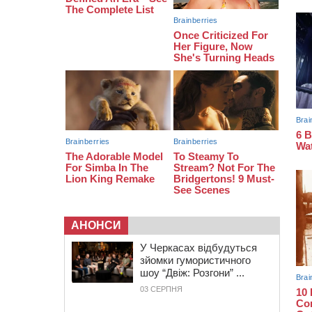
07:30
Понад 968 мільйонів гривень
земельного податку сплатили на
Черкащині
06 СЕРПНЯ 2026, ЧЕТВЕР
21:13
Вісім медалей, з яких чотири
золоті: черкаські спортсмени
тріумфували на чемпіонаті України
АНОНСИ
У Черкасах відбудуться
зйомки гумористичного
шоу “Двіж: Розгони” ...
03 СЕРПНЯ