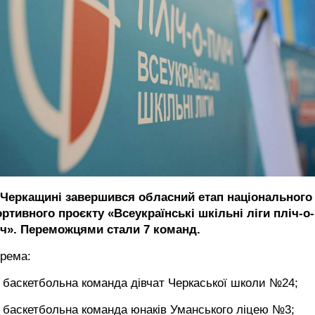
 Черкащині завершився обласний етап національного
ртивного проєкту «Всеукраїнські шкільні ліги пліч-о-
іч». Переможцями стали 7 команд.
крема:
баскетбольна команда дівчат Черкаської школи №24;
баскетбольна команда юнаків Уманського ліцею №3;