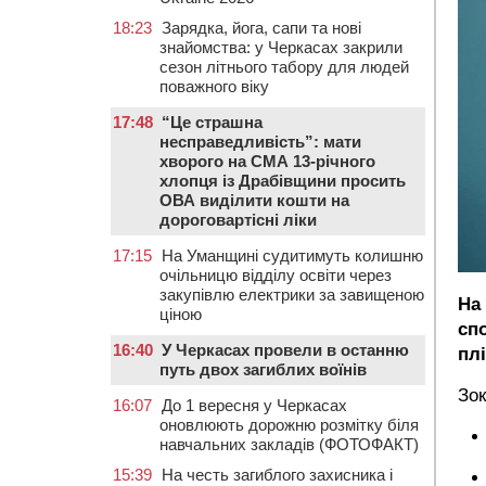
18:23
Зарядка, йога, сапи та нові
знайомства: у Черкасах закрили
сезон літнього табору для людей
поважного віку
17:48
“Це страшна
несправедливість”: мати
хворого на СМА 13-річного
хлопця із Драбівщини просить
ОВА виділити кошти на
дороговартісні ліки
17:15
На Уманщині судитимуть колишню
очільницю відділу освіти через
закупівлю електрики за завищеною
На
ціною
спо
16:40
У Черкасах провели в останню
пл
путь двох загиблих воїнів
Зо
16:07
До 1 вересня у Черкасах
оновлюють дорожню розмітку біля
навчальних закладів (ФОТОФАКТ)
15:39
На честь загиблого захисника і