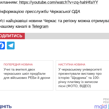
силанням:
https://youtube.com/watch?v=zq-hahHfaYY
 інформацією пресслужби Черкаської ОДА
сі найцікавіші новини Черкас та регіону можна отримув
 нашому каналі в
Telegram
ОДІЛИТИСЬ
Facebook
Telegram
ПОПЕРЕДНЯ НОВИНА
НАСТУПНА НОВИНА
Учні та вчителі двох
У черкаському університеті
черкаських шкіл придбали
презентували виставку про
для військових РЕБи й дрони
історію “Щедрика” та 100-
річну платівку із записом
пісні (ФОТО, ВІДЕО)
РЕК
РЕК