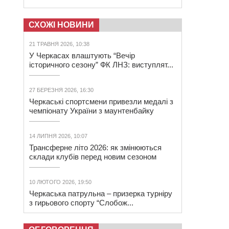
СХОЖІ НОВИНИ
21 ТРАВНЯ 2026, 10:38
У Черкасах влаштують “Вечір
історичного сезону” ФК ЛНЗ: виступлят...
27 БЕРЕЗНЯ 2026, 16:30
Черкаські спортсмени привезли медалі з
чемпіонату України з маунтенбайку
14 ЛИПНЯ 2026, 10:07
Трансферне літо 2026: як змінюються
склади клубів перед новим сезоном
10 ЛЮТОГО 2026, 19:50
Черкаська патрульна – призерка турніру
з гирьового спорту “Слобож...