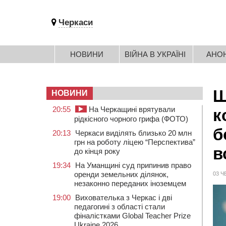
Черкаси
НОВИНИ
ВІЙНА В УКРАЇНІ
АНО
Ш
НОВИНИ
20:55
На Черкащині врятували
к
рідкісного чорного грифа (ФОТО)
б
20:13
Черкаси виділять близько 20 млн
грн на роботу ліцею “Перспектива”
в
до кінця року
19:34
На Уманщині суд припинив право
оренди земельних ділянок,
03 Ч
незаконно переданих іноземцем
19:00
Вихователька з Черкас і дві
педагогині з області стали
фіналістками Global Teacher Prize
Ukraine 2026