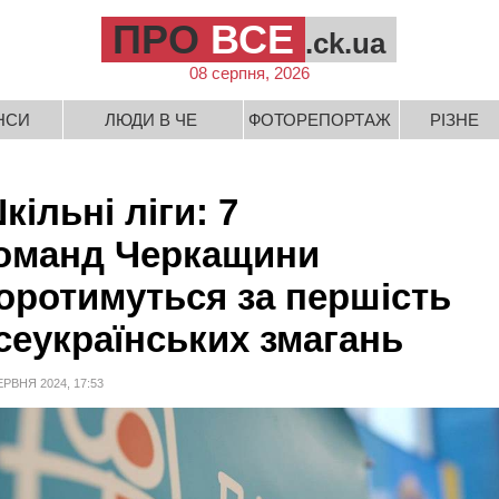
ПРО
ВСЕ
.ck.ua
08 серпня, 2026
НСИ
ЛЮДИ В ЧЕ
ФОТОРЕПОРТАЖ
РІЗНЕ
кільні ліги: 7
оманд Черкащини
оротимуться за першість
сеукраїнських змагань
ЕРВНЯ 2024, 17:53