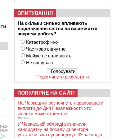
ОПИТУВАННЯ
На скільки сильно впливають
ати
відключення світла на ваше життя,
зокрема роботу?
Катастрофічно
Частково відчутно
Майже не впливають
Не відчуваю
Переглянути результати
ПОПУЛЯРНЕ НА САЙТІ
На Черкащині розпочнуть нараховувати
виплати до Дня Незалежності: хто і
скільки може отримати
2 452
У Черкаській облраді визначили
ЛАМА
кандидатку на посаду директора
ЛАМА
установи, яка супроводжує 39 закладів