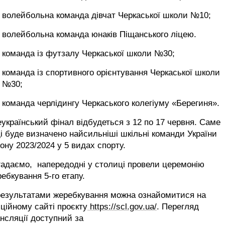
волейбольна команда дівчат Черкаської школи №10;
волейбольна команда юнаків Піщанського ліцею.
команда із футзалу Черкаської школи №30;
команда із спортивного орієнтування Черкаської школи
№30;
команда черлідингу Черкаського колегіуму «Берегиня».
український фінал відбудеться з 12 по 17 червня. Саме
і буде визначено найсильніші шкільні команди України
ону 2023/2024 у 5 видах спорту.
адаємо, напередодні у столиці провели церемонію
ебкування 5-го етапу.
 результатами жеребкування можна ознайомитися на
ційному сайті проєкту
https://scl.gov.ua/
. Перегляд
нсляції доступний за