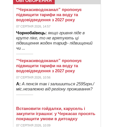
ОБГОВОРЕННЯ
“Черкасиводоканал” пропонує
підвищити тарифи на воду та
водовідведення з 2027 року
07 СЕРПНЯ 2026, 14:57
Чорнобаївець:
якщо гривня піде в
круте піке, то не врятують ці
підвищення жоден тариф- підвищений
чи ...
“Черкасиводоканал” пропонує
підвищити тарифи на воду та
водовідведення з 2027 року
07 СЕРПНЯ 2026, 10:56
А:
А пенсія так і залишиться 2595грн./
міс.незалежно від регіону проживання?
Встановити гойдалки, карусель і
закупити іграшки: у Черкасах просять
покращити умови в дитсадку
07 СЕРПНЯ 2026, 10:09