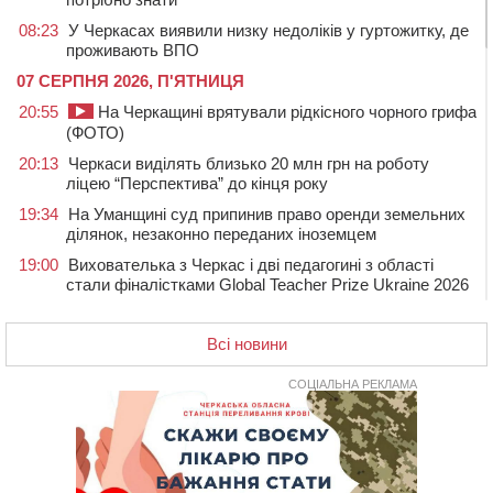
08:23
У Черкасах виявили низку недоліків у гуртожитку, де
проживають ВПО
07 СЕРПНЯ 2026, П'ЯТНИЦЯ
20:55
На Черкащині врятували рідкісного чорного грифа
(ФОТО)
20:13
Черкаси виділять близько 20 млн грн на роботу
ліцею “Перспектива” до кінця року
19:34
На Уманщині суд припинив право оренди земельних
ділянок, незаконно переданих іноземцем
19:00
Вихователька з Черкас і дві педагогині з області
стали фіналістками Global Teacher Prize Ukraine 2026
18:23
Зарядка, йога, сапи та нові знайомства: у Черкасах
закрили сезон літнього табору для людей поважного
Всі новини
віку
СОЦІАЛЬНА РЕКЛАМА
17:48
“Це страшна несправедливість”: мати хворого на
СМА 13-річного хлопця із Драбівщини просить
ОВА виділити кошти на дороговартісні ліки
17:15
На Уманщині судитимуть колишню очільницю відділу
освіти через закупівлю електрики за завищеною