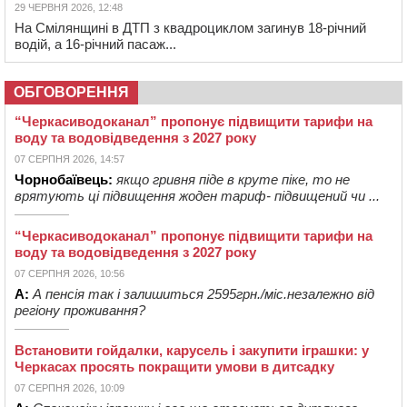
29 ЧЕРВНЯ 2026, 12:48
На Смілянщині в ДТП з квадроциклом загинув 18-річний
водій, а 16-річний пасаж...
ОБГОВОРЕННЯ
“Черкасиводоканал” пропонує підвищити тарифи на
воду та водовідведення з 2027 року
07 СЕРПНЯ 2026, 14:57
Чорнобаївець:
якщо гривня піде в круте піке, то не
врятують ці підвищення жоден тариф- підвищений чи ...
“Черкасиводоканал” пропонує підвищити тарифи на
воду та водовідведення з 2027 року
07 СЕРПНЯ 2026, 10:56
А:
А пенсія так і залишиться 2595грн./міс.незалежно від
регіону проживання?
Встановити гойдалки, карусель і закупити іграшки: у
Черкасах просять покращити умови в дитсадку
07 СЕРПНЯ 2026, 10:09