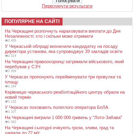
Переглянути результати
ПОПУЛЯРНЕ НА САЙТІ
На Черкащині розпочнуть нараховувати виплати до Дня
Незалежності: хто і скільки може отримати
2 455
У Черкаській облраді визначили кандидатку на посаду
директора установи, яка супроводжує 39 закладів освіти
2 314
На Черкащині правоохоронці затримали військового, який
перебував у СЗЧ
1 359
У Черкасах пропонують перейменувати три провулки та
площу
1 184
Керівницю черкаського реабілітаційного центру обрали на
новий термін
1 132
У Черкасах поховають полеглого оператора БпЛА
1 107
На Черкащині виграли 1 000 000 гривень у “Лото-Забава”
1 082
На Черкащині сьогодні очікують грози, зливи, град та
шквали до 22 м/с