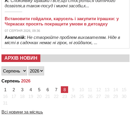
А:
Споконвіку іграшки і все,що стосується дитячого
дозвілля,а також-посуд і миючі засоби,к...
Встановити гойдалки, карусель і закупити іграшки: у
Черкасах просять покращити умови в дитсадку
07 СЕРПНЯ 2026, 09:36
Анатолій:
Не створюйте проблем вихователям. Ніде в
місті в садочках немає ні гірок, ні гойдалок, ...
АРХІВ НОВИН
Серпень
2026
1
2
3
4
5
6
7
8
9
10
11
12
13
14
15
16
17
18
19
20
21
22
23
24
25
26
27
28
29
30
31
Всі новини за місяць