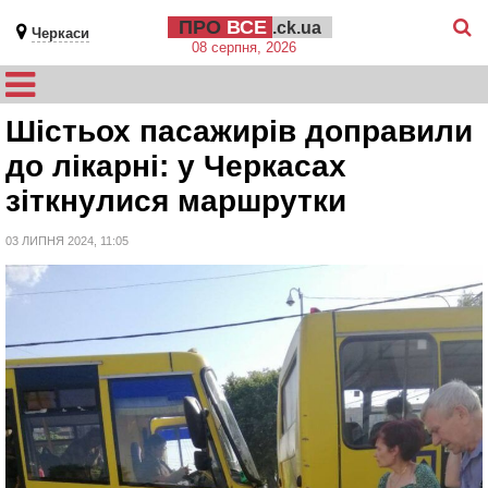
ПРО
ВСЕ
.ck.ua
Черкаси
08 серпня, 2026
Шістьох пасажирів доправили
до лікарні: у Черкасах
зіткнулися маршрутки
03 ЛИПНЯ 2024, 11:05