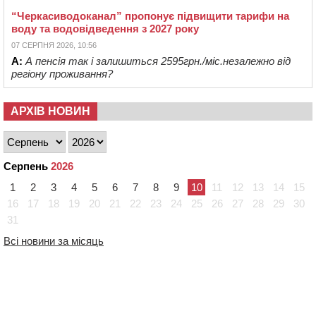
“Черкасиводоканал” пропонує підвищити тарифи на
воду та водовідведення з 2027 року
07 СЕРПНЯ 2026, 10:56
А:
А пенсія так і залишиться 2595грн./міс.незалежно від
регіону проживання?
АРХІВ НОВИН
Серпень
2026
1
2
3
4
5
6
7
8
9
10
11
12
13
14
15
16
17
18
19
20
21
22
23
24
25
26
27
28
29
30
31
Всі новини за місяць