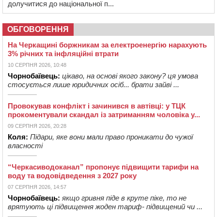
долучитися до національної п...
ОБГОВОРЕННЯ
На Черкащині боржникам за електроенергію нарахують
3% річних та інфляційні втрати
10 СЕРПНЯ 2026, 10:48
Чорнобаївець:
цікаво, на основі якого закону? ця умова
стосується лише юридичних осіб... брати зайві ...
Провокував конфлікт і зачинився в автівці: у ТЦК
прокоментували скандал із затриманням чоловіка у...
09 СЕРПНЯ 2026, 20:28
Коля:
Підари, яке вони мали право проникати до чужої
власності
“Черкасиводоканал” пропонує підвищити тарифи на
воду та водовідведення з 2027 року
07 СЕРПНЯ 2026, 14:57
Чорнобаївець:
якщо гривня піде в круте піке, то не
врятують ці підвищення жоден тариф- підвищений чи ...