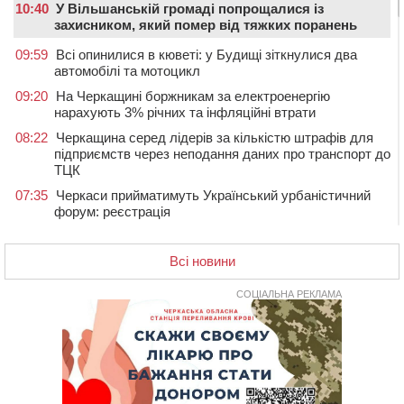
10:40
У Вільшанській громаді попрощалися із
захисником, який помер від тяжких поранень
09:59
Всі опинилися в кюветі: у Будищі зіткнулися два
автомобілі та мотоцикл
09:20
На Черкащині боржникам за електроенергію
нарахують 3% річних та інфляційні втрати
08:22
Черкащина серед лідерів за кількістю штрафів для
підприємств через неподання даних про транспорт до
ТЦК
07:35
Черкаси прийматимуть Український урбаністичний
форум: реєстрація
09 СЕРПНЯ 2026, НЕДІЛЯ
Всі новини
19:08
На Чорнобаївщині конфіскували землю на користь
держави, але оренду не припинили: прокуратура
звернулася до суду
СОЦІАЛЬНА РЕКЛАМА
17:27
У Черкасах триває завершальний етап прийому заяв
на літній відпочинок дітей пільгових категорій
15:32
«Будеш пожежним!»: рятувальник з Умані про
професію, що почалася з його власного порятунку
13:15
Від початку року на водоймах Черкащини загинули