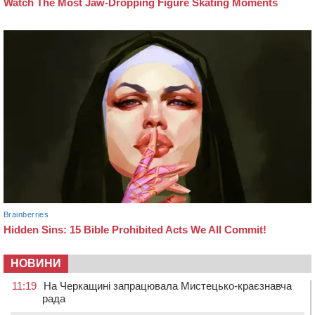
НОВИНИ
11:19
На Черкащині запрацювала Мистецько-краєзнавча
рада