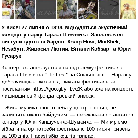
У Києві 27 липня о 18:00 відбудеться акустичний
концерт у парку Тараса Шевченка. Заплановані
виступи гуртів та бардів: Колір Ночі, MniShek,
Незабуті, Живосил Лютий, Віталій Кобзар та Юрій
Гусарук.
Концерт організовується на підтримку фестивалю
Тараса Шевченка "Ше.Fest" на Спільнокошті. Наразі у
доброчинців є змога підтримати фестиваль за
посиланням
https://goo.gl/yTLwZK
або вже на концерті,
лишивши свій фондаторський внесок.
- Жива музика просто неба у центрі столиці не
залишить нікого байдужим, — переконана організатор
концерту Юлія Капшученко-Шумейко. — Ми мріємо
зібрати на оргпотреби фестивалю 100 тисяч гривень
за 100 днів. Наразі збір коштів триває.