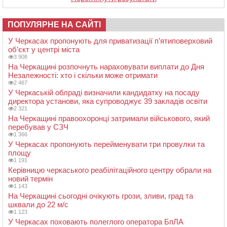
ПОПУЛЯРНЕ НА САЙТІ
У Черкасах пропонують для приватизації п’ятиповерховий
об’єкт у центрі міста
3 908
На Черкащині розпочнуть нараховувати виплати до Дня
Незалежності: хто і скільки може отримати
2 467
У Черкаській облраді визначили кандидатку на посаду
директора установи, яка супроводжує 39 закладів освіти
2 321
На Черкащині правоохоронці затримали військового, який
перебував у СЗЧ
1 366
У Черкасах пропонують перейменувати три провулки та
площу
1 191
Керівницю черкаського реабілітаційного центру обрали на
новий термін
1 143
На Черкащині сьогодні очікують грози, зливи, град та
шквали до 22 м/с
1 123
У Черкасах поховають полеглого оператора БпЛА