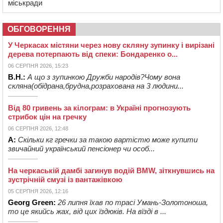
міськради
ОБГОВОРЕННЯ
У Черкасах містяни через нову скляну зупинку і вирізані
дерева потерпають від спеки: Бондаренко о...
06 СЕРПНЯ 2026, 15:23
В.Н.:
А що з зупинкою Дружби народів?Чому вона
скляна(обідрана,брудна,розрахована на 3 людини...
Від 80 гривень за кілограм: в Україні прогнозують
стрибок цін на гречку
06 СЕРПНЯ 2026, 12:48
А:
Скільки кг гречки за такою вартістю може купити
звичайний український пенсіонер чи особ...
На черкаській дамбі загинув водій BMW, зіткнувшись на
зустрічній смузі із вантажівкою
05 СЕРПНЯ 2026, 12:16
Georg Green:
26 липня їхав по трасі Умань-Золотоноша,
то це якийсь жах, від цих їздюків. На вїзді в ...