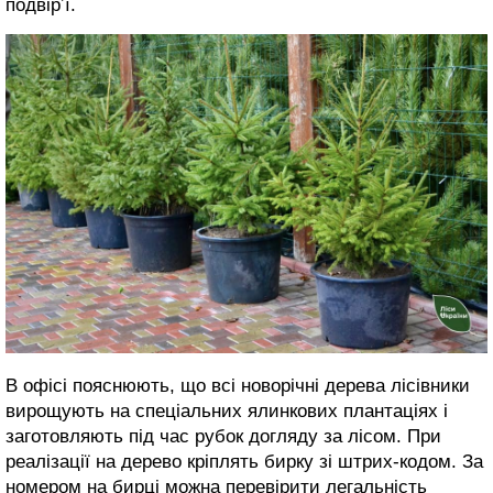
подвірʼї.
В офісі пояснюють, що всі новорічні дерева лісівники
вирощують на спеціальних ялинкових плантаціях і
заготовляють під час рубок догляду за лісом. При
реалізації на дерево кріплять бирку зі штрих-кодом. За
номером на бирці можна перевірити легальність