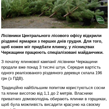
Лісівники Центрального лісового офісу відкрили
різдвяні ярмарки з перших днів грудня. Для того,
щоб кожен міг придбати ялинку, у лісництвах
Черкащини працюють спеціалізовані майданчики.
З початку ялинкової кампанії лісівники Черкащини
продали вже понад 3 тисячі штук. Середня вартість
одного реалізованого різдвяного деревця склала 196
грн (з ПДВ).
Традиційно найбільшим попитом користуються сосни
та ялини висотою від 1,1 до 2 метрів. Власники
приватних домоволодінь обирають ялинки в горщиках,
щоб була можливість висадити красуню на своєму