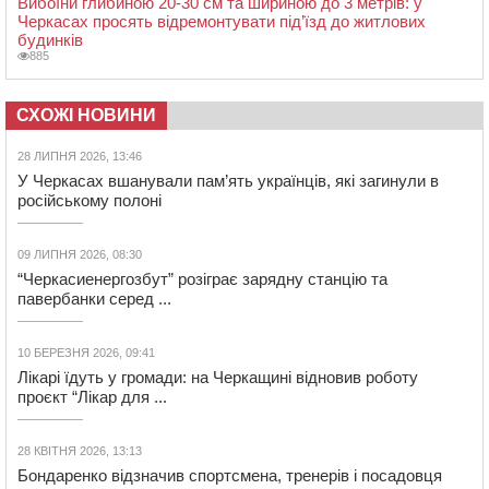
Вибоїни глибиною 20-30 см та шириною до 3 метрів: у
Черкасах просять відремонтувати під’їзд до житлових
будинків
885
СХОЖІ НОВИНИ
28 ЛИПНЯ 2026, 13:46
У Черкасах вшанували пам’ять українців, які загинули в
російському полоні
09 ЛИПНЯ 2026, 08:30
“Черкасиенергозбут” розіграє зарядну станцію та
павербанки серед ...
10 БЕРЕЗНЯ 2026, 09:41
Лікарі їдуть у громади: на Черкащині відновив роботу
проєкт “Лікар для ...
28 КВІТНЯ 2026, 13:13
Бондаренко відзначив спортсмена, тренерів і посадовця