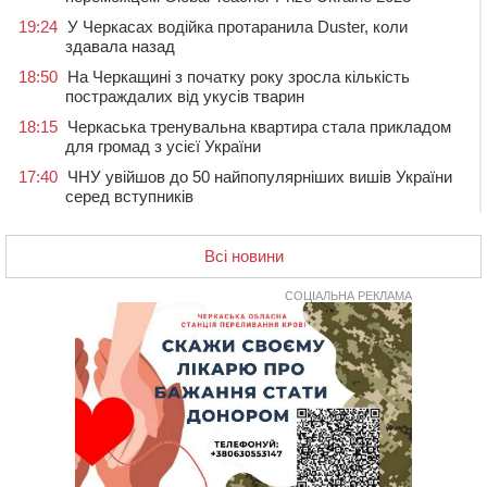
19:24
У Черкасах водійка протаранила Duster, коли
здавала назад
18:50
На Черкащині з початку року зросла кількість
постраждалих від укусів тварин
18:15
Черкаська тренувальна квартира стала прикладом
для громад з усієї України
17:40
ЧНУ увійшов до 50 найпопулярніших вишів України
серед вступників
17:07
На Хімселищі у Черкасах облаштували новий
контейнерний майданчик
Всі новини
16:32
Без розтину грудної клітки: у Черкасах 75-річній
пацієнтці замінили аортальний клапан
СОЦІАЛЬНА РЕКЛАМА
16:00
У Черкаському онкоцентрі встановили сонячну
електростанцію за понад пів мільйона гривень
15:30
У Київській області прощаються з полеглим на
фронті жителем Монастирищини
14:53
У Черкасах містяни через нову скляну зупинку і
вирізані дерева потерпають від спеки: Бондаренко
обіцяє масштабне озеленення