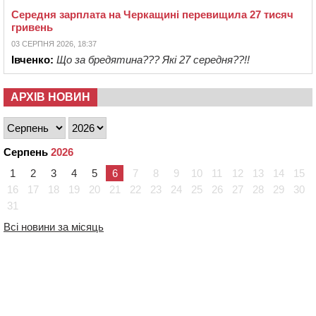
Середня зарплата на Черкащині перевищила 27 тисяч
гривень
03 СЕРПНЯ 2026, 18:37
Івченко:
Що за бредятина??? Які 27 середня??!!
АРХІВ НОВИН
Серпень
2026
1
2
3
4
5
6
7
8
9
10
11
12
13
14
15
16
17
18
19
20
21
22
23
24
25
26
27
28
29
30
31
Всі новини за місяць