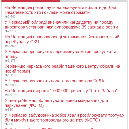
На Черкащині розпочнуть нараховувати виплати до Дня
Незалежності: хто і скільки може отримати
2 443
У Черкаській облраді визначили кандидатку на посаду
директора установи, яка супроводжує 39 закладів освіти
2 310
На Черкащині правоохоронці затримали військового, який
перебував у СЗЧ
1 352
У Черкасах пропонують перейменувати три провулки та
площу
1 178
Керівницю черкаського реабілітаційного центру обрали на
новий термін
1 115
У Черкасах поховають полеглого оператора БпЛА
1 099
На Черкащині виграли 1 000 000 гривень у “Лото-Забава”
1 079
У центрі Черкас облаштували новий майданчик для
паркування (ФОТО)
910
У Черкасах забудовника зобов’язали розблокувати тротуар
біля майбутнього торговельного центру (ФОТО)
906