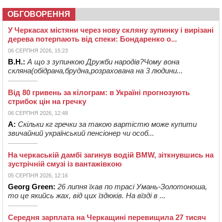
ОБГОВОРЕННЯ
У Черкасах містяни через нову скляну зупинку і вирізані
дерева потерпають від спеки: Бондаренко о...
06 СЕРПНЯ 2026, 15:23
В.Н.:
А що з зупинкою Дружби народів?Чому вона
скляна(обідрана,брудна,розрахована на 3 людини...
Від 80 гривень за кілограм: в Україні прогнозують
стрибок цін на гречку
06 СЕРПНЯ 2026, 12:48
А:
Скільки кг гречки за такою вартістю може купити
звичайний український пенсіонер чи особ...
На черкаській дамбі загинув водій BMW, зіткнувшись на
зустрічній смузі із вантажівкою
05 СЕРПНЯ 2026, 12:16
Georg Green:
26 липня їхав по трасі Умань-Золотоноша,
то це якийсь жах, від цих їздюків. На вїзді в ...
Середня зарплата на Черкащині перевищила 27 тисяч