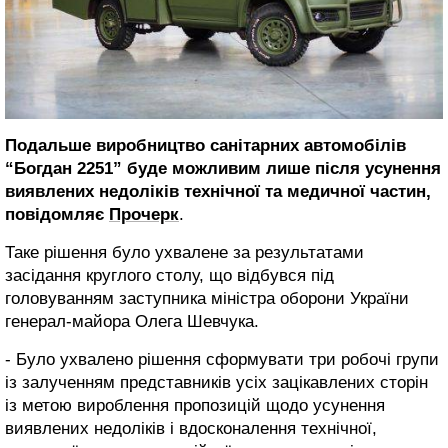
Подальше виробництво санітарних автомобілів
“Богдан 2251” буде можливим лише після усунення
виявлених недоліків технічної та медичної частин,
повідомляє
Прочерк
.
Таке рішення було ухвалене за результатами
засідання круглого столу, що відбувся під
головуванням заступника міністра оборони України
генерал-майора Олега Шевчука.
- Було ухвалено рішення сформувати три робочі групи
із залученням представників усіх зацікавлених сторін
із метою вироблення пропозицій щодо усунення
виявлених недоліків і вдосконалення технічної,