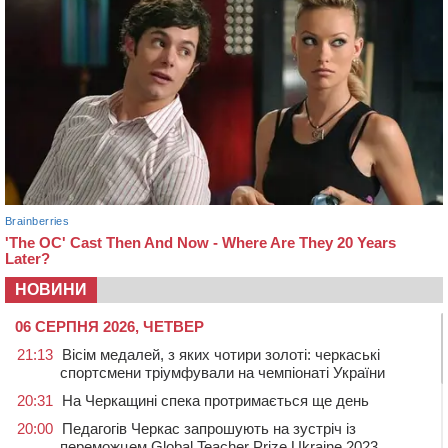
НОВИНИ
06 СЕРПНЯ 2026, ЧЕТВЕР
21:13
Вісім медалей, з яких чотири золоті: черкаські
спортсмени тріумфували на чемпіонаті України
20:31
На Черкащині спека протримається ще день
20:00
Педагогів Черкас запрошують на зустріч із
переможцем Global Teacher Prize Ukraine 2023