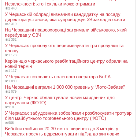
Незалежності: хто і скільки може отримати
2 443
У Черкаській облраді визначили кандидатку на посаду
директора установи, яка супроводжує 39 закладів освіти
2 310
На Черкащині правоохоронці затримали військового, який
перебував у СЗЧ
1 352
У Черкасах пропонують перейменувати три провулки та
площу
1 178
Керівницю черкаського реабілітаційного центру обрали на
новий термін
1 117
У Черкасах поховають полеглого оператора БпЛА
1 099
На Черкащині виграли 1 000 000 гривень у “Лото-Забава”
1 079
У центрі Черкас облаштували новий майданчик для
паркування (ФОТО)
910
У Черкасах забудовника зобов’язали розблокувати тротуар
біля майбутнього торговельного центру (ФОТО)
906
Вибоїни глибиною 20-30 см та шириною до 3 метрів: у
Черкасах просять відремонтувати під’їзд до житлових