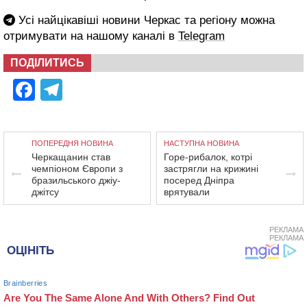
Усі найцікавіші новини Черкас та регіону можна
отримувати на нашому каналі в
Telegram
ПОДІЛИТИСЬ
Facebook
Telegram
ПОПЕРЕДНЯ НОВИНА
НАСТУПНА НОВИНА
Черкащанин став
Горе-рибалок, котрі
чемпіоном Європи з
застрягли на крижині
бразильського джіу-
посеред Дніпра
джітсу
врятували
РЕКЛАМА
РЕКЛАМА