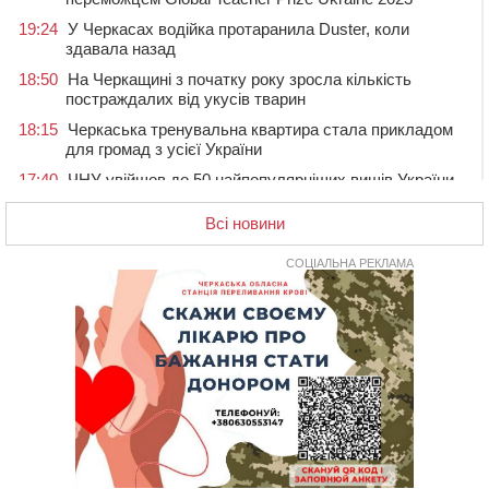
19:24
У Черкасах водійка протаранила Duster, коли
здавала назад
18:50
На Черкащині з початку року зросла кількість
постраждалих від укусів тварин
18:15
Черкаська тренувальна квартира стала прикладом
для громад з усієї України
17:40
ЧНУ увійшов до 50 найпопулярніших вишів України
серед вступників
Всі новини
17:07
На Хімселищі у Черкасах облаштували новий
контейнерний майданчик
СОЦІАЛЬНА РЕКЛАМА
16:32
Без розтину грудної клітки: у Черкасах 75-річній
пацієнтці замінили аортальний клапан
16:00
У Черкаському онкоцентрі встановили сонячну
електростанцію за понад пів мільйона гривень
15:30
У Київській області прощаються з полеглим на
фронті жителем Монастирищини
14:53
У Черкасах містяни через нову скляну зупинку і
вирізані дерева потерпають від спеки: Бондаренко
обіцяє масштабне озеленення