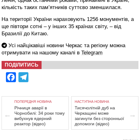
Ленін, однак останніми роками, принаймні в Україні,
кількість таких пам’ятників суттєво зменшилася.
На території України нараховують 1256 монументів, а
ще півтори сотні – у інших 35 країнах світу, – від
Бразилії до Китаю.
Усі найцікавіші новини Черкас та регіону можна
отримувати на нашому каналі в
Telegram
ПОДІЛИТИСЬ
Facebook
Telegram
ПОПЕРЕДНЯ НОВИНА
НАСТУПНА НОВИНА
Річниця аварії в
Тисячолітній дуб на
Чорнобилі: 34 роки тому
Черкащині може
вибухнув ядерний
загинути без сторонньої
реактор (відео)
допомоги (відео)