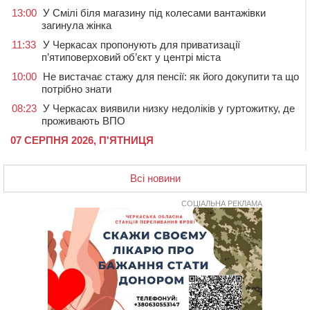
13:00
У Смілі біля магазину під колесами вантажівки
загинула жінка
11:33
У Черкасах пропонують для приватизації
п’ятиповерховий об’єкт у центрі міста
10:00
Не вистачає стажу для пенсії: як його докупити та що
потрібно знати
08:23
У Черкасах виявили низку недоліків у гуртожитку, де
проживають ВПО
07 СЕРПНЯ 2026, П'ЯТНИЦЯ
20:55
На Черкащині врятували рідкісного чорного грифа
(ФОТО)
Всі новини
20:13
Черкаси виділять близько 20 млн грн на роботу
ліцею “Перспектива” до кінця року
СОЦІАЛЬНА РЕКЛАМА
19:34
На Уманщині суд припинив право оренди земельних
ділянок, незаконно переданих іноземцем
19:00
Вихователька з Черкас і дві педагогині з області
стали фіналістками Global Teacher Prize Ukraine 2026
18:23
Зарядка, йога, сапи та нові знайомства: у Черкасах
закрили сезон літнього табору для людей поважного