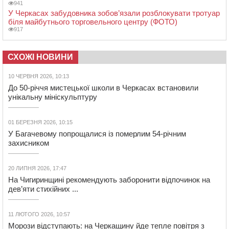
941
У Черкасах забудовника зобов’язали розблокувати тротуар
біля майбутнього торговельного центру (ФОТО)
917
СХОЖІ НОВИНИ
10 ЧЕРВНЯ 2026, 10:13
До 50-річчя мистецької школи в Черкасах встановили
унікальну мініскульптуру
01 БЕРЕЗНЯ 2026, 10:15
У Багачевому попрощалися із померлим 54-річним
захисником
20 ЛИПНЯ 2026, 17:47
На Чигиринщині рекомендують заборонити відпочинок на
дев’яти стихійних ...
11 ЛЮТОГО 2026, 10:57
Морози відступають: на Черкащину йде тепле повітря з