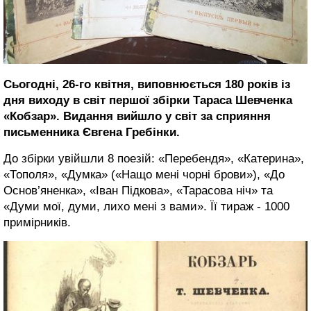
Сьогодні, 26-го квітня, виповнюється 180 років із
дня виходу в світ першої збірки Тараса Шевченка
«Кобзар». Видання вийшло у світ за сприяння
письменника Євгена Гребінки.
До збірки увійшли 8 поезій: «Перебендя», «Катерина»,
«Тополя», «Думка» («Нащо мені чорні брови»), «До
Основ’яненка», «Іван Підкова», «Тарасова ніч» та
«Думи мої, думи, лихо мені з вами». Її тираж - 1000
примірників.