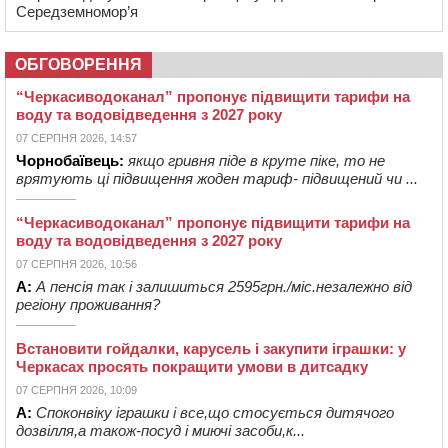
Середземномор’я
ОБГОВОРЕННЯ
“Черкасиводоканал” пропонує підвищити тарифи на
воду та водовідведення з 2027 року
07 СЕРПНЯ 2026, 14:57
Чорнобаївець:
якщо гривня піде в круте піке, то не
врятують ці підвищення жоден тариф- підвищений чи ...
“Черкасиводоканал” пропонує підвищити тарифи на
воду та водовідведення з 2027 року
07 СЕРПНЯ 2026, 10:56
А:
А пенсія так і залишиться 2595грн./міс.незалежно від
регіону проживання?
Встановити гойдалки, карусель і закупити іграшки: у
Черкасах просять покращити умови в дитсадку
07 СЕРПНЯ 2026, 10:09
А:
Споконвіку іграшки і все,що стосується дитячого
дозвілля,а також-посуд і миючі засоби,к...