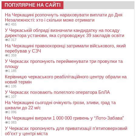
ПОПУЛЯРНЕ НА САЙТІ
На Черкащині розпочнуть нараховувати виплати до Дня
Незалежності: хто і скільки може отримати
2 455
У Черкаській облраді визначили кандидатку на посаду
директора установи, яка супроводжує 39 закладів освіти
2 317
На Черкащині правоохоронці затримали військового, який
перебував у СЗЧ
1 359
У Черкасах пропонують перейменувати три провулки та
площу
1 185
Керівницю черкаського реабілітаційного центру обрали на
новий термін
1 135
У Черкасах поховають полеглого оператора БпЛА
1 107
На Черкащині сьогодні очікують грози, зливи, град та
шквали до 22 м/с
1 096
На Черкащині виграли 1 000 000 гривень у “Лото-Забава”
1 083
У Черкасах пропонують для приватизації п’ятиповерховий
об’єкт у центрі міста