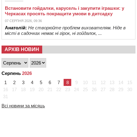
Встановити гойдалки, карусель і закупити іграшки: у
Черкасах просять покращити умови в дитсадку
07 СЕРПНЯ 2026, 09:36
Анатолій:
Не створюйте проблем вихователям. Ніде в
місті в садочках немає ні гірок, ні гойдалок, ...
АРХІВ НОВИН
Серпень
2026
1
2
3
4
5
6
7
8
9
10
11
12
13
14
15
16
17
18
19
20
21
22
23
24
25
26
27
28
29
30
31
Всі новини за місяць