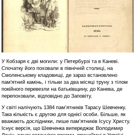
У Кобзаря є дві могили: у Петербурзі та в Каневі.
Спочатку його поховали в північній столиці, на
Смоленському кладовищі, де зараз встановлено
пам'ятний камінь, і тільки за два місяці труну з тілом
покійного перевезли на батьківщину, до Канева, де
перепоховали, відповідно до Заповіту.
У світі налічують 1384 пам’ятників Тарасу Шевченку.
Така кількість є другою для однієї особи. Більше, як
вважають дослідники, лише пам’ятників Ісусу Христу.
Існує версія, що Шевченка випереджає Володимир