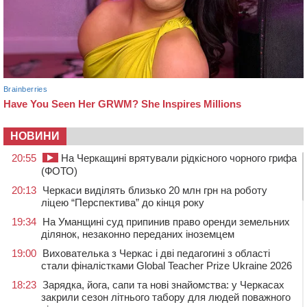
НОВИНИ
20:55
На Черкащині врятували рідкісного чорного грифа
(ФОТО)
20:13
Черкаси виділять близько 20 млн грн на роботу
ліцею “Перспектива” до кінця року
19:34
На Уманщині суд припинив право оренди земельних
ділянок, незаконно переданих іноземцем
19:00
Вихователька з Черкас і дві педагогині з області
стали фіналістками Global Teacher Prize Ukraine 2026
18:23
Зарядка, йога, сапи та нові знайомства: у Черкасах
закрили сезон літнього табору для людей поважного