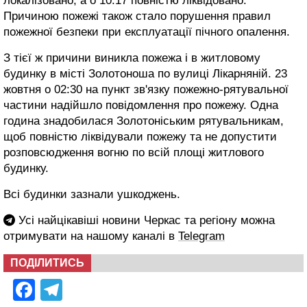
локалізовано, а о 10:17 повністю ліквідовано.
Причиною пожежі також стало порушення правил
пожежної безпеки при експлуатації пічного опалення.
З тієї ж причини виникла пожежа і в житловому
будинку в місті Золотоноша по вулиці Лікарняній. 23
жовтня о 02:30 на пункт зв'язку пожежно-рятувальної
частини надійшло повідомлення про пожежу. Одна
година знадобилася Золотоніським рятувальникам,
щоб повністю ліквідували пожежу та не допустити
розповсюдження вогню по всій площі житлового
будинку.
Всі будинки зазнали ушкоджень.
Усі найцікавіші новини Черкас та регіону можна
отримувати на нашому каналі в
Telegram
ПОДІЛИТИСЬ
Facebook
Telegram