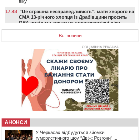
віку
17:48
“Це страшна несправедливість”: мати хворого на
СМА 13-річного хлопця із Драбівщини просить
ОВА виділити кошти на дороговартісні ліки
17:15
На Уманщині судитимуть колишню очільницю відділу
Всі новини
освіти через закупівлю електрики за завищеною
ціною
СОЦІАЛЬНА РЕКЛАМА
16:40
У Черкасах провели в останню путь двох
загиблих воїнів
16:07
До 1 вересня у Черкасах оновлюють дорожню
розмітку біля навчальних закладів (ФОТОФАКТ)
15:39
На честь загиблого захисника і чемпіона світу в
Черкасах відкрили спортивно-реабілітаційний центр
15:05
На Звенигородщині, попри заборону міськради,
проведуть “Ше.Fest”
14:31
У Каневі аномальна спека призвела до перебоїв у
роботі електромереж та комунальних служб
АНОНСИ
14:02
На Черкащині намолотили перший мільйон тонн
У Черкасах відбудуться зйомки
зерна нового врожаю
гумористичного шоу “Двіж: Розгони” ...