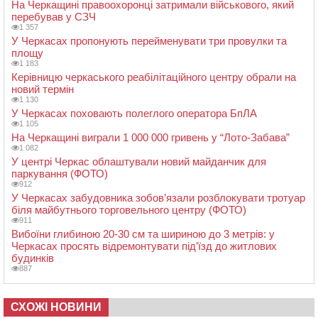
На Черкащині правоохоронці затримали військового, який
перебував у СЗЧ
1 357
У Черкасах пропонують перейменувати три провулки та
площу
1 183
Керівницю черкаського реабілітаційного центру обрали на
новий термін
1 130
У Черкасах поховають полеглого оператора БпЛА
1 105
На Черкащині виграли 1 000 000 гривень у “Лото-Забава”
1 082
У центрі Черкас облаштували новий майданчик для
паркування (ФОТО)
912
У Черкасах забудовника зобов’язали розблокувати тротуар
біля майбутнього торговельного центру (ФОТО)
911
Вибоїни глибиною 20-30 см та шириною до 3 метрів: у
Черкасах просять відремонтувати під’їзд до житлових
будинків
887
СХОЖІ НОВИНИ