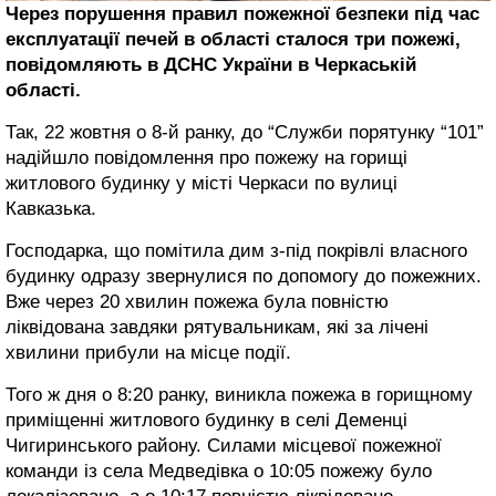
Через порушення правил пожежної безпеки під час
експлуатації печей в області сталося три пожежі,
повідомляють в ДСНС України в Черкаській
області.
Так, 22 жовтня о 8-й ранку, до “Служби порятунку “101”
надійшло повідомлення про пожежу на горищі
житлового будинку у місті Черкаси по вулиці
Кавказька.
Господарка, що помітила дим з-під покрівлі власного
будинку одразу звернулися по допомогу до пожежних.
Вже через 20 хвилин пожежа була повністю
ліквідована завдяки рятувальникам, які за лічені
хвилини прибули на місце події.
Того ж дня о 8:20 ранку, виникла пожежа в горищному
приміщенні житлового будинку в селі Деменці
Чигиринського району. Силами місцевої пожежної
команди із села Медведівка о 10:05 пожежу було