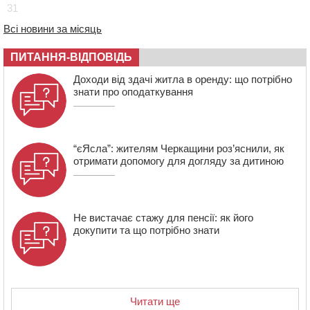
31
07:30
Понад 968 мільйонів гривень земельного податку
Всі новини за місяць
сплатили на Черкащині
06 СЕРПНЯ 2026, ЧЕТВЕР
ПИТАННЯ-ВІДПОВІДЬ
21:13
Вісім медалей, з яких чотири золоті: черкаські
Доходи від здачі житла в оренду: що потрібно
спортсмени тріумфували на чемпіонаті України
знати про оподаткування
“єЯсла”: жителям Черкащини роз’яснили, як
отримати допомогу для догляду за дитиною
Не вистачає стажу для пенсії: як його
докупити та що потрібно знати
Читати ще