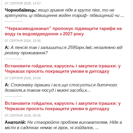
07 СЕРПНЯ 2026, 14:57
Чорнобаївець:
якщо гривня піде в круте піке, то не
врятують ці підвищення жоден тариф- підвищений чи ...
“Черкасиводоканал” пропонує підвищити тарифи на
воду та водовідведення з 2027 року
07 СЕРПНЯ 2026, 10:56
А:
А пенсія так і залишиться 2595грн./міс.незалежно від
регіону проживання?
Встановити гойдалки, карусель і закупити іграшки: у
Черкасах просять покращити умови в дитсадку
07 СЕРПНЯ 2026, 10:09
А:
Споконвіку іграшки і все,що стосується дитячого
дозвілля,а також-посуд і миючі засоби,к...
Встановити гойдалки, карусель і закупити іграшки: у
Черкасах просять покращити умови в дитсадку
07 СЕРПНЯ 2026, 09:36
Анатолій:
Не створюйте проблем вихователям. Ніде в
місті в садочках немає ні гірок, ні гойдалок, ...