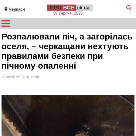
ПРО
ВСЕ
.ck.ua
Черкаси
07 серпня, 2026
Розпалювали піч, а загорілась
оселя, – черкащани нехтують
правилами безпеки при
пічному опаленні
23 ЖОВТНЯ 2016, 17:08