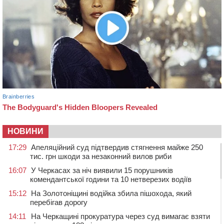
НОВИНИ
17:29
Апеляційний суд підтвердив стягнення майже 250
тис. грн шкоди за незаконний вилов риби
16:07
У Черкасах за ніч виявили 15 порушників
комендантської години та 10 нетверезих водіїв
15:12
На Золотоніщині водійка збила пішохода, який
перебігав дорогу
14:11
На Черкащині прокуратура через суд вимагає взяти