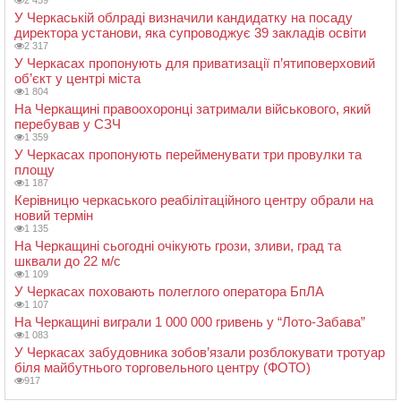
У Черкаській облраді визначили кандидатку на посаду
директора установи, яка супроводжує 39 закладів освіти
2 317
У Черкасах пропонують для приватизації п’ятиповерховий
об’єкт у центрі міста
1 804
На Черкащині правоохоронці затримали військового, який
перебував у СЗЧ
1 359
У Черкасах пропонують перейменувати три провулки та
площу
1 187
Керівницю черкаського реабілітаційного центру обрали на
новий термін
1 135
На Черкащині сьогодні очікують грози, зливи, град та
шквали до 22 м/с
1 109
У Черкасах поховають полеглого оператора БпЛА
1 107
На Черкащині виграли 1 000 000 гривень у “Лото-Забава”
1 083
У Черкасах забудовника зобов’язали розблокувати тротуар
біля майбутнього торговельного центру (ФОТО)
917