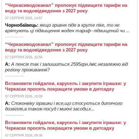
“Черкасиводоканал” пропонує підвищити тарифи на
воду та водовідведення з 2027 року
07 СЕРПНЯ 2026, 14:57
Чорнобаївець:
якщо гривня піде в круте піке, то не
врятують ці підвищення жоден тариф- підвищений чи ...
“Черкасиводоканал” пропонує підвищити тарифи на
воду та водовідведення з 2027 року
07 СЕРПНЯ 2026, 10:56
А:
А пенсія так і залишиться 2595грн./міс.незалежно від
регіону проживання?
Встановити гойдалки, карусель і закупити іграшки: у
Черкасах просять покращити умови в дитсадку
07 СЕРПНЯ 2026, 10:09
А:
Споконвіку іграшки і все,що стосується дитячого
дозвілля,а також-посуд і миючі засоби,к...
Встановити гойдалки, карусель і закупити іграшки: у
Черкасах просять покращити умови в дитсадку
07 СЕРПНЯ 2026, 09:36