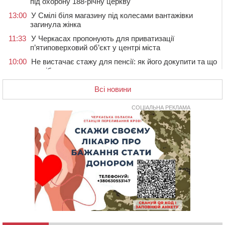
під охорону 188-річну церкву
13:00
У Смілі біля магазину під колесами вантажівки
загинула жінка
11:33
У Черкасах пропонують для приватизації
п’ятиповерховий об’єкт у центрі міста
10:00
Не вистачає стажу для пенсії: як його докупити та що
потрібно знати
08:23
У Черкасах виявили низку недоліків у гуртожитку, де
Всі новини
проживають ВПО
07 СЕРПНЯ 2026, П'ЯТНИЦЯ
СОЦІАЛЬНА РЕКЛАМА
20:55
На Черкащині врятували рідкісного чорного грифа
(ФОТО)
20:13
Черкаси виділять близько 20 млн грн на роботу
ліцею “Перспектива” до кінця року
19:34
На Уманщині суд припинив право оренди земельних
ділянок, незаконно переданих іноземцем
19:00
Вихователька з Черкас і дві педагогині з області
стали фіналістками Global Teacher Prize Ukraine 2026
18:23
Зарядка, йога, сапи та нові знайомства: у Черкасах
закрили сезон літнього табору для людей поважного