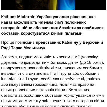
Кабінет Міністрів України ухвалив рішення, яке
надає можливість членам сімʼї полонених
ветеранів війни або зниклих безвісти за особливих
обставин користуватися їхніми пільгами.
Про це
повідомив
представник Кабміну у Верховній
Раді Тарас Мельничук.
Зокрема, надано можливість членам сімʼї (чоловіку,
дружині, непрацездатним батькам, дітям (до 18 років),
неодруженим повнолітнім дітям, визнаним особами з
інвалідністю з дитинства I та II групи або особами з
інвалідністю I групи, особі, яка перебуває під опікою
або піклуванням громадянина, який має право на
пільги) полонених ветеранів війни або зниклих
безвісти за особливих обставин користуватися їхніми
пільгами до моменту звільнення такого ветерана війни
з полону або визнання його в судовому порядку