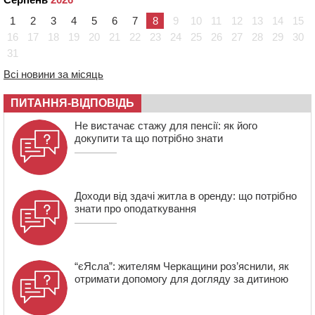
13:40
На Кам’янщині сталася масштабна пожежа
1
2
3
4
5
6
7
8
9
10
11
12
13
14
15
сміттєзвалища
16
17
18
19
20
21
22
23
24
25
26
27
28
29
30
13:26
На Черкащині сьогодні очікують грози, зливи, град та
31
шквали до 22 м/с
Всі новини за місяць
12:50
Внаслідок падіння вертольота загинув 28-річний
захисник зі Сміли
ПИТАННЯ-ВІДПОВІДЬ
12:15
У центрі Черкас не поділили дорогу водії двох ВАЗів
Не вистачає стажу для пенсії: як його
докупити та що потрібно знати
Доходи від здачі житла в оренду: що потрібно
знати про оподаткування
“єЯсла”: жителям Черкащини роз’яснили, як
отримати допомогу для догляду за дитиною