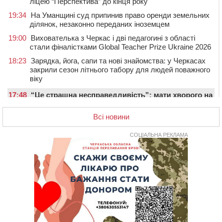
ліцею “Перспектива” до кінця року
19:34
На Уманщині суд припинив право оренди земельних
ділянок, незаконно переданих іноземцем
19:00
Вихователька з Черкас і дві педагогині з області
стали фіналістками Global Teacher Prize Ukraine 2026
18:23
Зарядка, йога, сапи та нові знайомства: у Черкасах
закрили сезон літнього табору для людей поважного
віку
17:48
“Це страшна несправедливість”: мати хворого на
СМА 13-річного хлопця із Драбівщини просить
ОВА виділити кошти на дороговартісні ліки
Всі новини
17:15
На Уманщині судитимуть колишню очільницю відділу
СОЦІАЛЬНА РЕКЛАМА
освіти через закупівлю електрики за завищеною
ціною
16:40
У Черкасах провели в останню путь двох
загиблих воїнів
16:07
До 1 вересня у Черкасах оновлюють дорожню
розмітку біля навчальних закладів (ФОТОФАКТ)
15:39
На честь загиблого захисника і чемпіона світу в
Черкасах відкрили спортивно-реабілітаційний центр