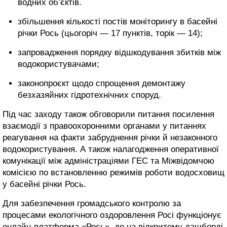
водних об’єктів.
збільшення кількості постів моніторингу в басейні
річки Рось (цьогоріч — 17 пунктів, торік — 14);
запровадження порядку відшкодування збитків між
водокористувачами;
законопроєкт щодо спрощення демонтажу
безхазяйних гідротехнічних споруд.
Під час заходу також обговорили питання посилення
взаємодії з правоохоронними органами у питаннях
реагування на факти забруднення річки й незаконного
водокористування. А також налагодження оперативної
комунікації між адміністраціями ГЕС та Міжвідомчою
комісією по встановленню режимів роботи водосховищ
у басейні річки Рось.
Для забезпечення громадського контролю за
процесами екологічного оздоровлення Росі функціонує
онлайн-платформа
«Рось»
, де на відкритому дашборді