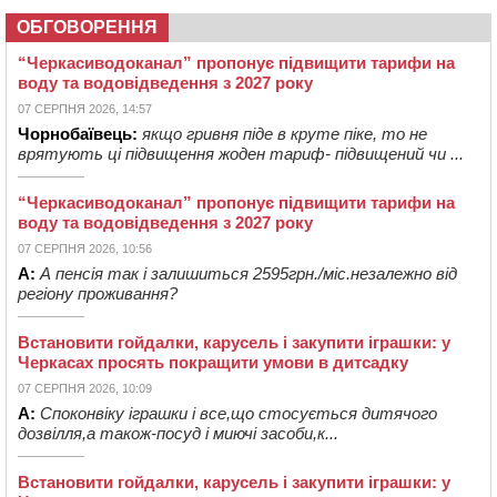
ОБГОВОРЕННЯ
“Черкасиводоканал” пропонує підвищити тарифи на
воду та водовідведення з 2027 року
07 СЕРПНЯ 2026, 14:57
Чорнобаївець:
якщо гривня піде в круте піке, то не
врятують ці підвищення жоден тариф- підвищений чи ...
“Черкасиводоканал” пропонує підвищити тарифи на
воду та водовідведення з 2027 року
07 СЕРПНЯ 2026, 10:56
А:
А пенсія так і залишиться 2595грн./міс.незалежно від
регіону проживання?
Встановити гойдалки, карусель і закупити іграшки: у
Черкасах просять покращити умови в дитсадку
07 СЕРПНЯ 2026, 10:09
А:
Споконвіку іграшки і все,що стосується дитячого
дозвілля,а також-посуд і миючі засоби,к...
Встановити гойдалки, карусель і закупити іграшки: у