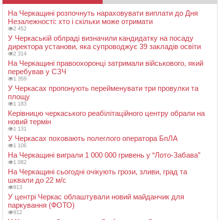
На Черкащині розпочнуть нараховувати виплати до Дня
Незалежності: хто і скільки може отримати
2 452
У Черкаській облраді визначили кандидатку на посаду
директора установи, яка супроводжує 39 закладів освіти
2 314
На Черкащині правоохоронці затримали військового, який
перебував у СЗЧ
1 359
У Черкасах пропонують перейменувати три провулки та
площу
1 183
Керівницю черкаського реабілітаційного центру обрали на
новий термін
1 131
У Черкасах поховають полеглого оператора БпЛА
1 106
На Черкащині виграли 1 000 000 гривень у “Лото-Забава”
1 082
На Черкащині сьогодні очікують грози, зливи, град та
шквали до 22 м/с
913
У центрі Черкас облаштували новий майданчик для
паркування (ФОТО)
912