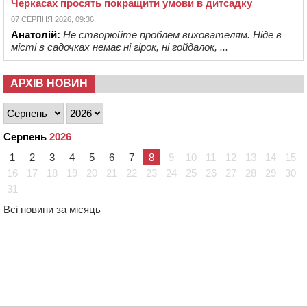
Черкасах просять покращити умови в дитсадку
07 СЕРПНЯ 2026, 09:36
Анатолій:
Не створюйте проблем вихователям. Ніде в
місті в садочках немає ні гірок, ні гойдалок, ...
АРХІВ НОВИН
Серпень
2026
1
2
3
4
5
6
7
8
9
10
11
12
13
14
15
16
17
18
19
20
21
22
23
24
25
26
27
28
29
30
31
Всі новини за місяць