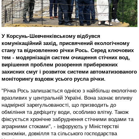
У Корсунь-Шевченківському відбувся
комунікаційний захід, присвячений екологічному
стану та відновленню річки Рось. Серед ключових
тем - модернізація систем очищення стічних вод,
вирішення проблем розорення прибережних
захисних смуг і розвиток системи автоматизованого
моніторингу вздовж усього русла річки.
"Річка Рось залишається однією з найбільш екологічно
вразливих у центральній Україні. Вона зазнає впливу
надмірної зарегульованості, що призводить до
обміління та дефіциту води, особливо влітку. Також
фіксується хронічне забруднення стічними водами та
аграрними стоками", -
інфорують
у Міністерстві
економіки, довкілля та сільського господарства