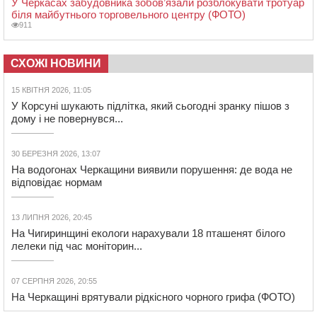
У Черкасах забудовника зобов’язали розблокувати тротуар
біля майбутнього торговельного центру (ФОТО)
911
СХОЖІ НОВИНИ
15 КВІТНЯ 2026, 11:05
У Корсуні шукають підлітка, який сьогодні зранку пішов з
дому і не повернувся...
30 БЕРЕЗНЯ 2026, 13:07
На водогонах Черкащини виявили порушення: де вода не
відповідає нормам
13 ЛИПНЯ 2026, 20:45
На Чигиринщині екологи нарахували 18 пташенят білого
лелеки під час моніторин...
07 СЕРПНЯ 2026, 20:55
На Черкащині врятували рідкісного чорного грифа (ФОТО)