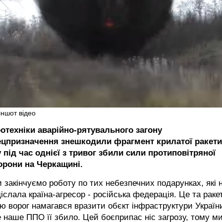
іншот відео
ротехніки аварійно-рятувального загону
ецпризначення знешкодили фрагмент крилатої ракети
 під час однієї з тривог збили сили протиповітряної
орони на Черкащині.
 закінчуємо роботу по тих небезпечних подарунках, які 
іслала країна-агресор - російська федерація. Це та раке
ю ворог намагався вразити обєкт інфраструктури Україн
 наше ППО її збило. Цей боєприпас ніс загрозу, тому м