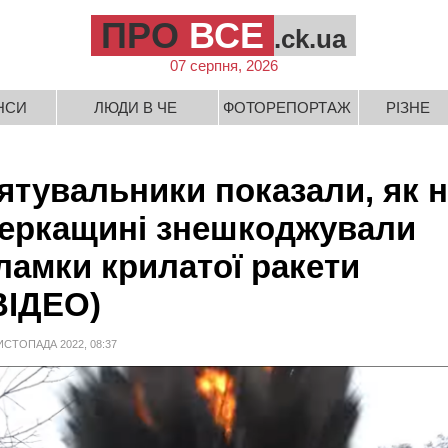
ПРО
ВСЕ
.ck.ua
07 серпня, 2026
НСИ
ЛЮДИ В ЧЕ
ФОТОРЕПОРТАЖ
РІЗНЕ
ятувальники показали, як 
еркащині знешкоджували
ламки крилатої ракети
ВІДЕО)
ИСТОПАДА 2022, 08:37