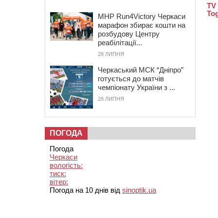
MHP Run4Victory Черкаси
марафон збирає кошти на
розбудову Центру
реабілітації...
28 ЛИПНЯ
Черкаський МСК “Дніпро”
готується до матчів
чемпіонату України з ...
28 ЛИПНЯ
ПОГОДА
Погода
Черкаси
вологість:
тиск:
вітер:
Погода на 10 днів від
sinoptik.ua