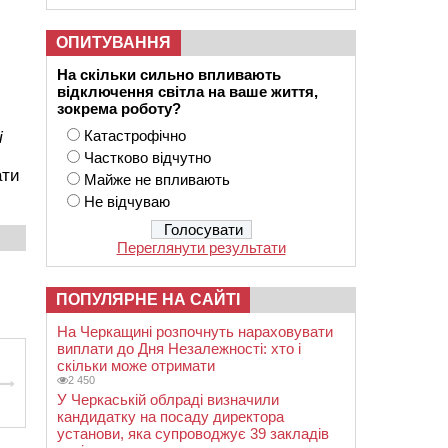
ОПИТУВАННЯ
На скільки сильно впливають
відключення світла на ваше життя,
зокрема роботу?
Катастрофічно
і
Частково відчутно
ати
Майже не впливають
Не відчуваю
Переглянути результати
ПОПУЛЯРНЕ НА САЙТІ
На Черкащині розпочнуть нараховувати
виплати до Дня Незалежності: хто і
скільки може отримати
2 450
У Черкаській облраді визначили
кандидатку на посаду директора
установи, яка супроводжує 39 закладів