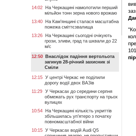
вив
14:02
На Черкащині намолотили перший
за
мільйон тонн зерна нового врожаю
Да
13:40
На Кам’янщині сталася масштабна
пожежа сміттєзвалища
"Ко
13:26
На Черкащині сьогодні очікують
кол
грози, зливи, град та шквали до 22
пре
м/с
101
12:50
Внаслідок падіння вертольота
пі
загинув 28-річний захисник зі
Сміли
12:15
У центрі Черкас не поділили
дорогу водії двох ВАЗів
11:29
У Черкасах до середини серпня
обмежать рух транспорту на трьох
вулицях
10:54
На Черкащині кількість укриттів
збільшилась уп’ятеро з початку
повномасштабної війни
10:15
У Черкасах водій Audi Q5
спричинив аварію, не пропустивши