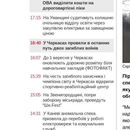
ОВА виділити кошти на
дороговартісні ліки
17:15
На Уманщині судитимуть колишню
очільницю відділу освіти через
закупівлю електрики за завищеною
ціною
16:40
У Черкасах провели в останню
путь двох загиблих воїнів
16:07
До 1 вересня у Черкасах
оновлюють дорожню розмітку біля
Скр
навчальних закладів (ФОТОФАКТ)
Пі
15:39
На честь загиблого захисника і
чемпіона світу в Черкасах відкрили
сп
спортивно-реабілітаційний центр
яку
15:05
На Звенигородщині, попри
об
заборону міськради, проведуть
“Ше.Fest”
"Ми
14:31
У Каневі аномальна спека
над
призвела до перебоїв у роботі
яко
електромереж та комунальних
але
служб