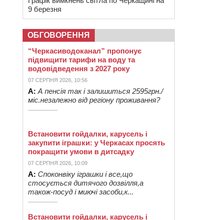
Графік вимкнень світла по Черкащині на
9 березня
ОБГОВОРЕННЯ
“Черкасиводоканал” пропонує
підвищити тарифи на воду та
водовідведення з 2027 року
07 СЕРПНЯ 2026, 10:56
А:
А пенсія так і залишиться 2595грн./
міс.незалежно від регіону проживання?
Встановити гойдалки, карусель і
закупити іграшки: у Черкасах просять
покращити умови в дитсадку
07 СЕРПНЯ 2026, 10:09
А:
Споконвіку іграшки і все,що
стосується дитячого дозвілля,а
також-посуд і миючі засоби,к...
Встановити гойдалки, карусель і