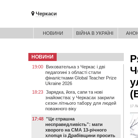
Черкаси
НОВИНИ
ВІЙНА В УКРАЇНІ
АНО
Р
НОВИНИ
19:00
Вихователька з Черкас і дві
Ч
педагогині з області стали
фіналістками Global Teacher Prize
у
Ukraine 2026
(
18:23
Зарядка, йога, сапи та нові
знайомства: у Черкасах закрили
сезон літнього табору для людей
17 Л
поважного віку
17:48
“Це страшна
несправедливість”: мати
хворого на СМА 13-річного
хлопця із Драбівщини просить