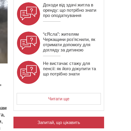
Доходи від здачі житла в
оренду: що потрібно знати
про оподаткування
“єЯсла”: жителям
Черкащини роз’яснили, як
отримати допомогу для
догляду за дитиною
Не вистачає стажу для
пенсії: як його докупити та
що потрібно знати
,
Читати ще
нам
та,
и,
Запитай, що цікавить
и