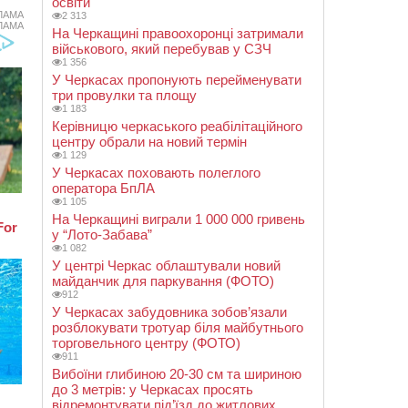
освіти
ЛАМА
2 313
ЛАМА
На Черкащині правоохоронці затримали
військового, який перебував у СЗЧ
1 356
У Черкасах пропонують перейменувати
три провулки та площу
1 183
Керівницю черкаського реабілітаційного
центру обрали на новий термін
1 129
У Черкасах поховають полеглого
оператора БпЛА
1 105
На Черкащині виграли 1 000 000 гривень
у “Лото-Забава”
1 082
У центрі Черкас облаштували новий
майданчик для паркування (ФОТО)
912
У Черкасах забудовника зобов’язали
розблокувати тротуар біля майбутнього
торговельного центру (ФОТО)
911
Вибоїни глибиною 20-30 см та шириною
до 3 метрів: у Черкасах просять
відремонтувати під’їзд до житлових