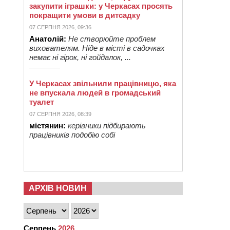
закупити іграшки: у Черкасах просять
покращити умови в дитсадку
07 СЕРПНЯ 2026, 09:36
Анатолій:
Не створюйте проблем
вихователям. Ніде в місті в садочках
немає ні гірок, ні гойдалок, ...
У Черкасах звільнили працівницю, яка
не впускала людей в громадський
туалет
07 СЕРПНЯ 2026, 08:39
містянин:
керівники підбирають
працівників подобію собі
АРХІВ НОВИН
Серпень
2026