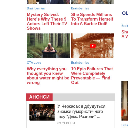
протримається ще день
20:00
Педагогів Черкас запрошують на
зустріч із переможцем Global
Teacher Prize Ukraine 2023
19:24
У Черкасах водійка протаранила
Duster, коли здавала назад
АНОНСИ
У Черкасах відбудуться
зйомки гумористичного
шоу “Двіж: Розгони” ...
03 СЕРПНЯ