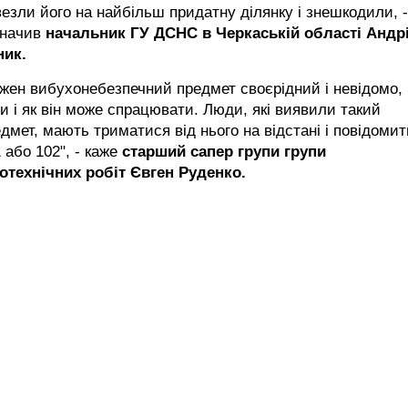
езли його на найбільш придатну ділянку і знешкодили, -
значив
начальник ГУ ДСНС в Черкаській області Андр
ник.
жен вибухонебезпечний предмет своєрідний і невідомо,
и і як він може спрацювати. Люди, які виявили такий
дмет, мають триматися від нього на відстані і повідомит
 або 102", - каже
старший сапер групи групи
ротехнічних робіт Євген Руденко.