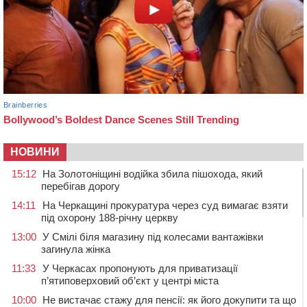
НОВИНИ
15:12
На Золотоніщині водійка збила пішохода, який
перебігав дорогу
14:11
На Черкащині прокуратура через суд вимагає взяти
під охорону 188-річну церкву
13:00
У Смілі біля магазину під колесами вантажівки
загинула жінка
11:33
У Черкасах пропонують для приватизації
п’ятиповерховий об’єкт у центрі міста
10:00
Не вистачає стажу для пенсії: як його докупити та що