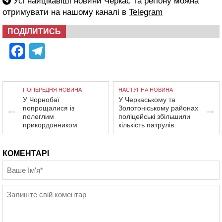
Усі найцікавіші новини Черкас та регіону можна
отримувати на нашому каналі в
Telegram
ПОДІЛИТИСЬ
Facebook
Telegram
ПОПЕРЕДНЯ НОВИНА
НАСТУПНА НОВИНА
У Чорнобаї
У Черкаському та
попрощалися із
Золотоніському районах
полеглим
поліцейські збільшили
прикордонником
кількість патрулів
КОМЕНТАРІ