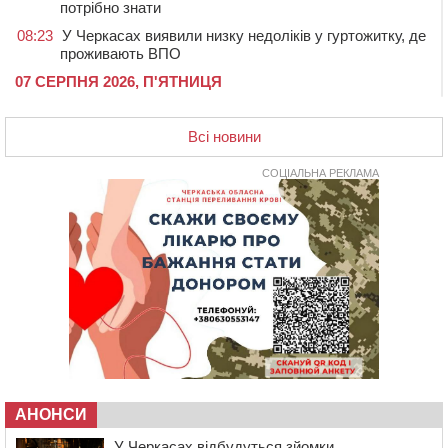
потрібно знати
08:23
У Черкасах виявили низку недоліків у гуртожитку, де
проживають ВПО
07 СЕРПНЯ 2026, П'ЯТНИЦЯ
20:55
На Черкащині врятували рідкісного чорного грифа
(ФОТО)
Всі новини
20:13
Черкаси виділять близько 20 млн грн на роботу
ліцею “Перспектива” до кінця року
СОЦІАЛЬНА РЕКЛАМА
19:34
На Уманщині суд припинив право оренди земельних
ділянок, незаконно переданих іноземцем
19:00
Вихователька з Черкас і дві педагогині з області
стали фіналістками Global Teacher Prize Ukraine 2026
18:23
Зарядка, йога, сапи та нові знайомства: у Черкасах
закрили сезон літнього табору для людей поважного
віку
17:48
“Це страшна несправедливість”: мати хворого на
СМА 13-річного хлопця із Драбівщини просить
ОВА виділити кошти на дороговартісні ліки
АНОНСИ
17:15
На Уманщині судитимуть колишню очільницю відділу
У Черкасах відбудуться зйомки