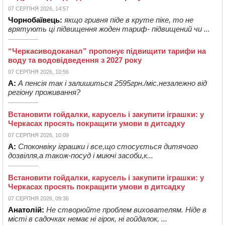
07 СЕРПНЯ 2026, 14:57
Чорнобаївець:
якщо гривня піде в круте піке, то не
врятують ці підвищення жоден тариф- підвищений чи ...
“Черкасиводоканал” пропонує підвищити тарифи на
воду та водовідведення з 2027 року
07 СЕРПНЯ 2026, 10:56
А:
А пенсія так і залишиться 2595грн./міс.незалежно від
регіону проживання?
Встановити гойдалки, карусель і закупити іграшки: у
Черкасах просять покращити умови в дитсадку
07 СЕРПНЯ 2026, 10:09
А:
Споконвіку іграшки і все,що стосується дитячого
дозвілля,а також-посуд і миючі засоби,к...
Встановити гойдалки, карусель і закупити іграшки: у
Черкасах просять покращити умови в дитсадку
07 СЕРПНЯ 2026, 09:36
Анатолій:
Не створюйте проблем вихователям. Ніде в
місті в садочках немає ні гірок, ні гойдалок, ...