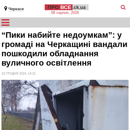
ПРО
ВСЕ
.ck.ua
Черкаси
08 серпня, 2026
“Пики набийте недоумкам”: у
громаді на Черкащині вандали
пошкодили обладнання
вуличного освітлення
15 ГРУДНЯ 2024, 14:21