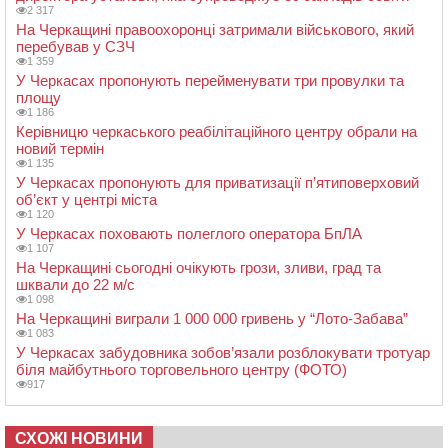
2 317
На Черкащині правоохоронці затримали військового, який
перебував у СЗЧ
1 359
У Черкасах пропонують перейменувати три провулки та
площу
1 186
Керівницю черкаського реабілітаційного центру обрали на
новий термін
1 135
У Черкасах пропонують для приватизації п’ятиповерховий
об’єкт у центрі міста
1 120
У Черкасах поховають полеглого оператора БпЛА
1 107
На Черкащині сьогодні очікують грози, зливи, град та
шквали до 22 м/с
1 098
На Черкащині виграли 1 000 000 гривень у “Лото-Забава”
1 083
У Черкасах забудовника зобов’язали розблокувати тротуар
біля майбутнього торговельного центру (ФОТО)
917
СХОЖІ НОВИНИ