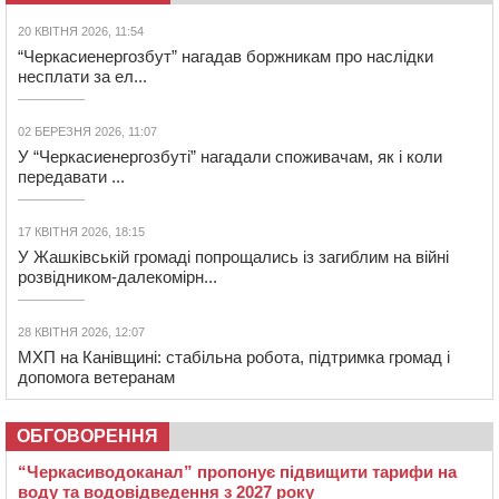
20 КВІТНЯ 2026, 11:54
“Черкасиенергозбут” нагадав боржникам про наслідки
несплати за ел...
02 БЕРЕЗНЯ 2026, 11:07
У “Черкасиенергозбуті” нагадали споживачам, як і коли
передавати ...
17 КВІТНЯ 2026, 18:15
У Жашківській громаді попрощались із загиблим на війні
розвідником-далекомірн...
28 КВІТНЯ 2026, 12:07
МХП на Канівщині: стабільна робота, підтримка громад і
допомога ветеранам
ОБГОВОРЕННЯ
“Черкасиводоканал” пропонує підвищити тарифи на
воду та водовідведення з 2027 року