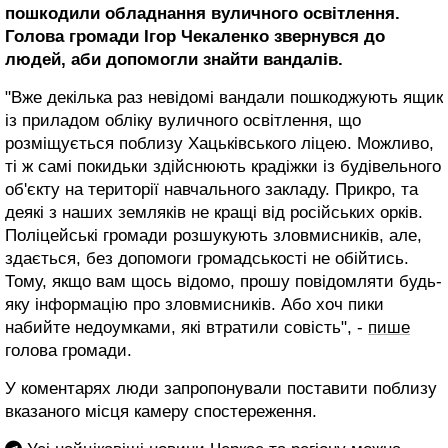
пошкодили обладнання вуличного освітлення.
Голова громади Ігор Чекаленко звернувся до
людей, аби допомогли знайти вандалів.
"Вже декілька раз невідомі вандали пошкоджують ящик
із приладом обліку вуличного освітлення, що
розміщується поблизу Хацьківського ліцею. Можливо,
ті ж самі покидьки здійснюють крадіжки із будівельного
об'єкту на території навчального закладу. Прикро, та
деякі з наших земляків не кращі від російських орків.
Поліцейські громади розшукують зловмисників, але,
здається, без допомоги громадськості не обійтись.
Тому, якщо вам щось відомо, прошу повідомляти будь-
яку інформацію про зловмисників. Або хоч пики
набийте недоумками, які втратили совість", -
пише
голова громади.
У коментарях люди запропонували поставити поблизу
вказаного місця камеру спостереження.