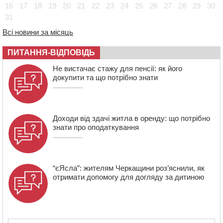
захисник зі Сміли
16
17
18
19
20
21
22
23
24
25
26
27
28
29
30
31
12:15
У центрі Черкас не поділили дорогу водії двох ВАЗів
11:29
У Черкасах до середини серпня обмежать рух
Всі новини за місяць
транспорту на трьох вулицях
ПИТАННЯ-ВІДПОВІДЬ
10:54
На Черкащині кількість укриттів збільшилась
уп’ятеро з початку повномасштабної війни
Не вистачає стажу для пенсії: як його
докупити та що потрібно знати
Доходи від здачі житла в оренду: що потрібно
знати про оподаткування
“єЯсла”: жителям Черкащини роз’яснили, як
отримати допомогу для догляду за дитиною