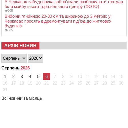
У Черкасах забудовника зобов’язали розблокувати тротуар
біля майбутнього торговельного центру (ФОТО)
905
Вибоїни глибиною 20-30 см та шириною до 3 метрів: у
Черкасах просять відремонтувати під’їзд до житлових
будинків
885
АРХІВ НОВИН
Серпень
2026
1
2
3
4
5
6
7
8
9
10
11
12
13
14
15
16
17
18
19
20
21
22
23
24
25
26
27
28
29
30
31
Всі новини за місяць