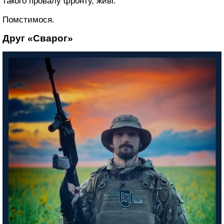
такого провалу фронту, живі.
Помстимося.
Друг «Сварог»