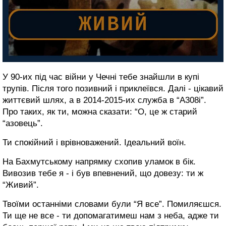
У 90-их під час війни у Чечні тебе знайшли в купі
трупів. Після того позивний і приклеївся. Далі - цікавий
життєвий шлях, а в 2014-2015-их служба в “А308і”.
Про таких, як ти, можна сказати: “О, це ж старий
“азовець”.
Ти спокійний і врівноважений. Ідеальний воїн.
На Бахмутському напрямку схопив уламок в бік.
Вивозив тебе я - і був впевнений, що довезу: ти ж
“Живий”.
Твоїми останніми словами були “Я все”. Помиляєшся.
Ти ще не все - ти допомагатимеш нам з неба, адже ти