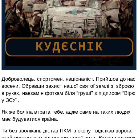
Доброволець, спортсмен, націоналіст. Прийшов до нас
восени. Обравши захист нашої святої землі зі зброєю
в руках, навзамін фоткам біля “груші” з підписом “Вірю
у ЗСУ”.
Як же боліла втрата тебе, адже саме на таких людях
має будуватися країна.
Ти без зволікань дістав ПКМ із окопу і відсікав ворога,
який просувався під вогнем своєї арти. Вхопив уламок.