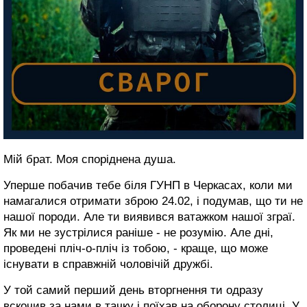
Мій брат. Моя споріднена душа.
Уперше побачив тебе біля ГУНП в Черкасах, коли ми
намагалися отримати зброю 24.02, і подумав, що ти не
нашої породи. Але ти виявився ватажком нашої зграї.
Як ми не зустрілися раніше - не розумію. Але дні,
проведені пліч-о-пліч із тобою, - краще, що може
існувати в справжній чоловічій дружбі.
У той самий перший день вторгнення ти одразу
вскочив за нами в тачку і поїхав на оборону столиці. У