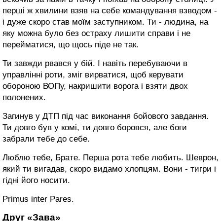
перші ж хвилини взяв на себе командування взводом -
і дуже скоро став моїм заступником. Ти - людина, на
яку можна було без остраху лишити справи і не
перейматися, що щось піде не так.
Ти завжди рвався у бій. І навіть перебуваючи в
управлінні роти, зміг вирватися, щоб керувати
обороною ВОПу, накришити ворога і взяти двох
полонених.
Загинув у ДТП під час виконання бойового завдання.
Ти довго був у комі, ти довго боровся, але боги
забрали тебе до себе.
Люблю тебе, Брате. Перша рота тебе любить. Шеврон,
який ти вигадав, скоро видамо хлопцям. Вони - тигри і
гідні його носити.
Primus inter Pares.
Друг «Зава»