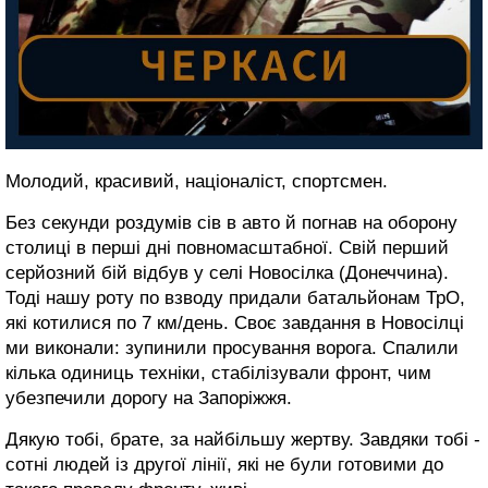
Молодий, красивий, націоналіст, спортсмен.
Без секунди роздумів сів в авто й погнав на оборону
столиці в перші дні повномасштабної. Свій перший
серйозний бій відбув у селі Новосілка (Донеччина).
Тоді нашу роту по взводу придали батальйонам ТрО,
які котилися по 7 км/день. Своє завдання в Новосілці
ми виконали: зупинили просування ворога. Спалили
кілька одиниць техніки, стабілізували фронт, чим
убезпечили дорогу на Запоріжжя.
Дякую тобі, брате, за найбільшу жертву. Завдяки тобі -
сотні людей із другої лінії, які не були готовими до