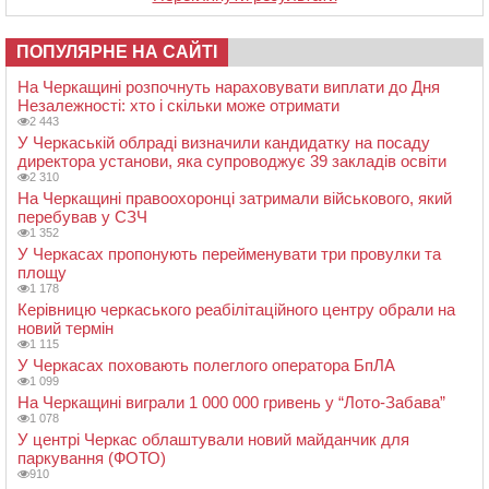
ПОПУЛЯРНЕ НА САЙТІ
На Черкащині розпочнуть нараховувати виплати до Дня
Незалежності: хто і скільки може отримати
2 443
У Черкаській облраді визначили кандидатку на посаду
директора установи, яка супроводжує 39 закладів освіти
2 310
На Черкащині правоохоронці затримали військового, який
перебував у СЗЧ
1 352
У Черкасах пропонують перейменувати три провулки та
площу
1 178
Керівницю черкаського реабілітаційного центру обрали на
новий термін
1 115
У Черкасах поховають полеглого оператора БпЛА
1 099
На Черкащині виграли 1 000 000 гривень у “Лото-Забава”
1 078
У центрі Черкас облаштували новий майданчик для
паркування (ФОТО)
910