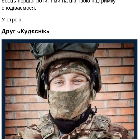
боєць першої роти. І ми на цю твою підтримку
сподіваємося.
У строю.
Друг «Кудєснік»