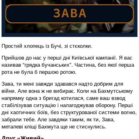
Простий хлопець із Бучі, зі стєколки.
Прийшов до нас у перші дні Київської кампанії. Я вас
називав “грядка бучанських”. Частина, без якої перша
рота не була б першою ротою.
Зава, ти мені завжди здавався надто добрим для
війни. Але вона ж не вибирає. Коли на Бахмутському
напрямку одна з бригад котилася, саме ваш взвод
стабілізував ситуацію і налагоджував оборону. Перші
дні хаотичних боїв, без структурованої системи вогню,
забрали тебе. Але завдяки таким, як ти, Зава,
металеві кліщі Бахмута ще не стиснулись.
Друг «Живий»