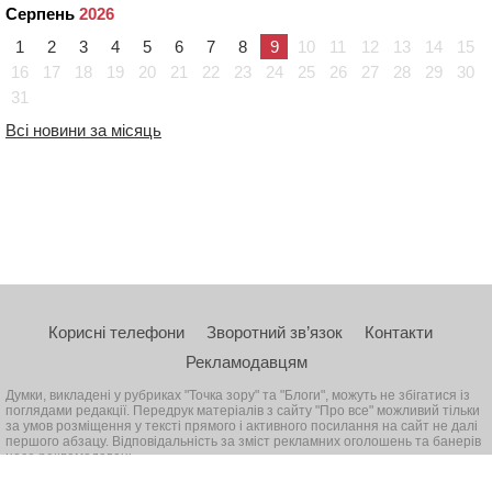
Серпень
2026
1
2
3
4
5
6
7
8
9
10
11
12
13
14
15
16
17
18
19
20
21
22
23
24
25
26
27
28
29
30
31
Всі новини за місяць
Корисні телефони
Зворотний зв’язок
Контакти
Рекламодавцям
Думки, викладені у рубриках "Точка зору" та "Блоги", можуть не збігатися із
поглядами редакції. Передрук матеріалів з сайту "Про все" можливий тільки
за умов розміщення у тексті прямого і активного посилання на сайт не далі
першого абзацу. Відповідальність за зміст рекламних оголошень та банерів
несе рекламодавець
© 2026, Всі права захищені