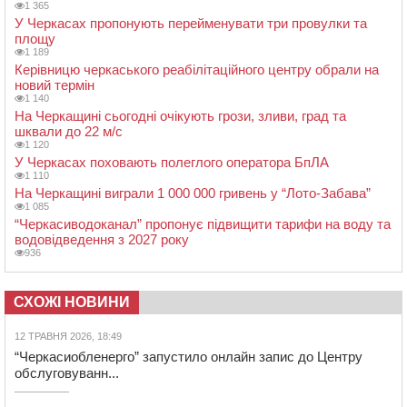
1 365
У Черкасах пропонують перейменувати три провулки та
площу
1 189
Керівницю черкаського реабілітаційного центру обрали на
новий термін
1 140
На Черкащині сьогодні очікують грози, зливи, град та
шквали до 22 м/с
1 120
У Черкасах поховають полеглого оператора БпЛА
1 110
На Черкащині виграли 1 000 000 гривень у “Лото-Забава”
1 085
“Черкасиводоканал” пропонує підвищити тарифи на воду та
водовідведення з 2027 року
936
СХОЖІ НОВИНИ
12 ТРАВНЯ 2026, 18:49
“Черкасиобленерго” запустило онлайн запис до Центру
обслуговуванн...