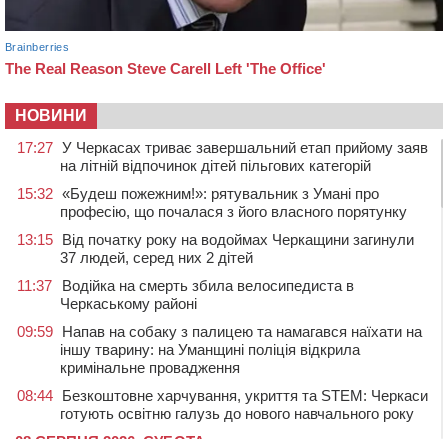
НОВИНИ
17:27
У Черкасах триває завершальний етап прийому заяв
на літній відпочинок дітей пільгових категорій
15:32
«Будеш пожежним!»: рятувальник з Умані про
професію, що почалася з його власного порятунку
13:15
Від початку року на водоймах Черкащини загинули
37 людей, серед них 2 дітей
11:37
Водійка на смерть збила велосипедиста в
Черкаському районі
09:59
Напав на собаку з палицею та намагався наїхати на
іншу тварину: на Уманщині поліція відкрила
кримінальне провадження
08:44
Безкоштовне харчування, укриття та STEM: Черкаси
готують освітню галузь до нового навчального року
08 СЕРПНЯ 2026, СУБОТА