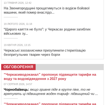
13 ТРАВНЯ 2026, 12:42
На Звенигородщині прощатимуться із водієм бойової
машини, який помер внаслідо...
19 ЛЮТОГО 2026, 11:18
“Щирого каяття не було”: у Черкасах родини загиблих
військових зу...
19 КВІТНЯ 2026, 13:15
Черкаські зоозахисники призупинили стерилізацію
безпритульних тварин через борги
ОБГОВОРЕННЯ
“Черкасиводоканал” пропонує підвищити тарифи на
воду та водовідведення з 2027 року
07 СЕРПНЯ 2026, 14:57
Чорнобаївець:
якщо гривня піде в круте піке, то не
врятують ці підвищення жоден тариф- підвищений чи ...
“Черкасиводоканал” пропонує підвищити тарифи на