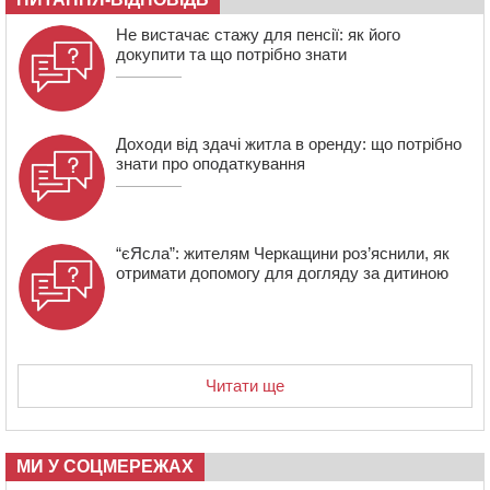
освіти через закупівлю електрики за завищеною
ціною
Не вистачає стажу для пенсії: як його
докупити та що потрібно знати
16:40
У Черкасах провели в останню путь двох
загиблих воїнів
Доходи від здачі житла в оренду: що потрібно
знати про оподаткування
“єЯсла”: жителям Черкащини роз’яснили, як
отримати допомогу для догляду за дитиною
Читати ще
МИ У СОЦМЕРЕЖАХ