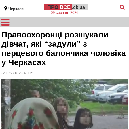
ПРО
ВСЕ
.ck.ua
Черкаси
09 серпня, 2026
Правоохоронці розшукали
дівчат, які “задули” з
перцевого балончика чоловіка
у Черкасах
22 ТРАВНЯ 2026, 14:49