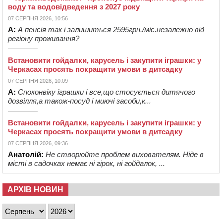
воду та водовідведення з 2027 року
07 СЕРПНЯ 2026, 10:56
А:
А пенсія так і залишиться 2595грн./міс.незалежно від
регіону проживання?
Встановити гойдалки, карусель і закупити іграшки: у
Черкасах просять покращити умови в дитсадку
07 СЕРПНЯ 2026, 10:09
А:
Споконвіку іграшки і все,що стосується дитячого
дозвілля,а також-посуд і миючі засоби,к...
Встановити гойдалки, карусель і закупити іграшки: у
Черкасах просять покращити умови в дитсадку
07 СЕРПНЯ 2026, 09:36
Анатолій:
Не створюйте проблем вихователям. Ніде в
місті в садочках немає ні гірок, ні гойдалок, ...
АРХІВ НОВИН