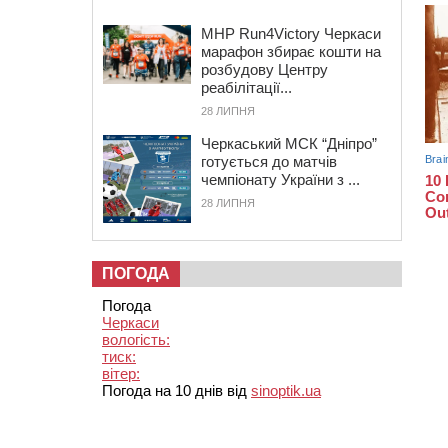
MHP Run4Victory Черкаси
марафон збирає кошти на
розбудову Центру
реабілітації...
28 ЛИПНЯ
Черкаський МСК “Дніпро”
готується до матчів
чемпіонату України з ...
28 ЛИПНЯ
ПОГОДА
Погода
Черкаси
вологість:
тиск:
вітер:
Погода на 10 днів від
sinoptik.ua