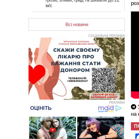
роз
м/с
12:50
Внаслідок падіння вертольота
загинув 28-річний захисник зі
Всі новини
Сміли
СОЦІАЛЬНА РЕКЛАМА
12:15
У центрі Черкас не поділили
дорогу водії двох ВАЗів
11:29
У Черкасах до середини серпня
обмежать рух транспорту на трьох
вулицях
10:54
На Черкащині кількість укриттів
збільшилась уп’ятеро з початку
повномасштабної війни
10:15
У Черкасах водій Audi Q5
спричинив аварію, не пропустивши
інший кросовер
РЕКЛАМА
У
09:42
“Черкасиводоканал” пропонує
на
підвищити тарифи на воду та
водовідведення з 2027 року
П
09:08
Встановити гойдалки, карусель і