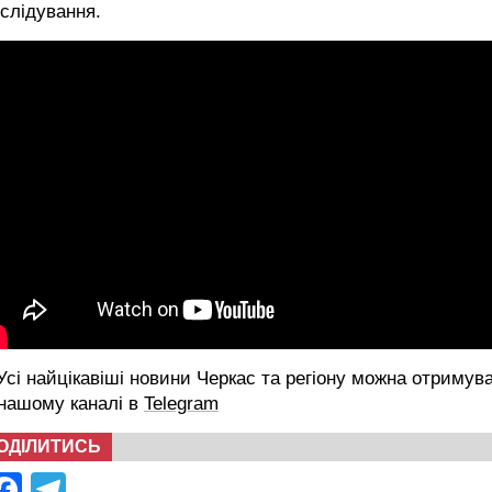
слідування.
сі найцікавіші новини Черкас та регіону можна отримув
 нашому каналі в
Telegram
ОДІЛИТИСЬ
Facebook
Telegram