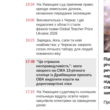
19:34
На Уманщині суд припинив право
оренди земельних ділянок,
незаконно переданих іноземцем
19:00
Вихователька з Черкас і дві
педагогині з області стали
фіналістками Global Teacher Prize
Ukraine 2026
18:23
Зарядка, йога, сапи та нові
знайомства: у Черкасах закрили
сезон літнього табору для людей
поважного віку
Пі
17:48
“Це страшна
рі
несправедливість”: мати
ре
хворого на СМА 13-річного
хлопця із Драбівщини просить
на
ОВА виділити кошти на
пі
дороговартісні ліки
ст
17:15
На Уманщині судитимуть колишню
за
очільницю відділу освіти через
закупівлю електрики за завищеною
Про
ціною