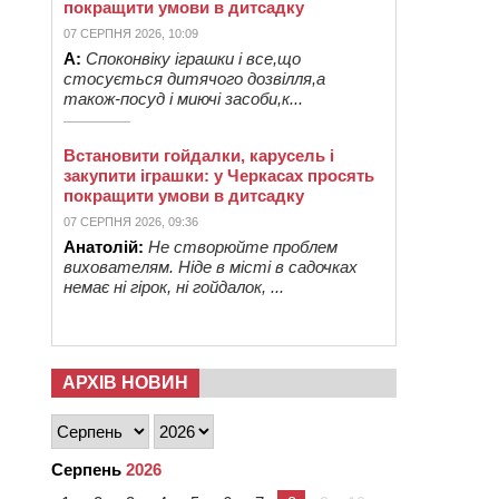
покращити умови в дитсадку
07 СЕРПНЯ 2026, 10:09
А:
Споконвіку іграшки і все,що
стосується дитячого дозвілля,а
також-посуд і миючі засоби,к...
Встановити гойдалки, карусель і
закупити іграшки: у Черкасах просять
покращити умови в дитсадку
07 СЕРПНЯ 2026, 09:36
Анатолій:
Не створюйте проблем
вихователям. Ніде в місті в садочках
немає ні гірок, ні гойдалок, ...
АРХІВ НОВИН
Серпень
2026