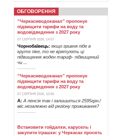
ОБГОВОРЕННЯ
“Черкасиводоканал” пропонує
підвищити тарифи на воду та
водовідведення з 2027 року
07 СЕРПНЯ 2026, 14:57
Чорнобаївець:
якщо гривня піде в
круте піке, то не врятують ці
підвищення жоден тариф- підвищений
чи ...
“Черкасиводоканал” пропонує
підвищити тарифи на воду та
водовідведення з 2027 року
07 СЕРПНЯ 2026, 10:56
А:
А пенсія так і залишиться 2595грн./
міс.незалежно від регіону проживання?
Встановити гойдалки, карусель і
закупити іграшки: у Черкасах просять