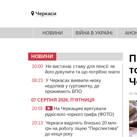
Черкаси
НОВИНИ
ВІЙНА В УКРАЇНІ
АНО
П
НОВИНИ
10:00
Не вистачає стажу для пенсії: як
т
його докупити та що потрібно знати
Ч
08:23
У Черкасах виявили низку
недоліків у гуртожитку, де
проживають ВПО
15 Л
07 СЕРПНЯ 2026, П'ЯТНИЦЯ
20:55
На Черкащині врятували
рідкісного чорного грифа (ФОТО)
20:13
Черкаси виділять близько 20 млн
грн на роботу ліцею “Перспектива”
до кінця року