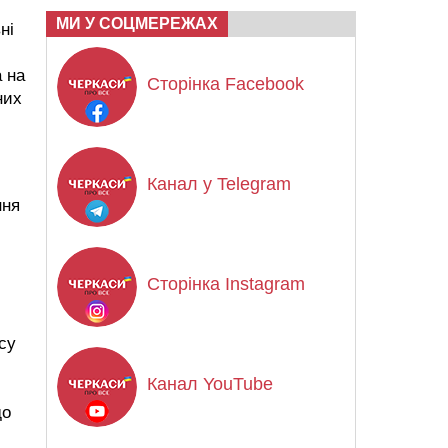
МИ У СОЦМЕРЕЖАХ
ні
а на
Сторінка Facebook
них
Канал у Telegram
ння
Сторінка Instagram
су
Канал YouTube
до