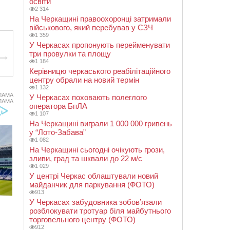
освіти
2 314
На Черкащині правоохоронці затримали
військового, який перебував у СЗЧ
1 359
У Черкасах пропонують перейменувати
три провулки та площу
1 184
Керівницю черкаського реабілітаційного
центру обрали на новий термін
1 132
ЛАМА
У Черкасах поховають полеглого
ЛАМА
оператора БпЛА
1 107
На Черкащині виграли 1 000 000 гривень
у “Лото-Забава”
1 082
На Черкащині сьогодні очікують грози,
зливи, град та шквали до 22 м/с
1 029
У центрі Черкас облаштували новий
майданчик для паркування (ФОТО)
913
У Черкасах забудовника зобов’язали
розблокувати тротуар біля майбутнього
торговельного центру (ФОТО)
912