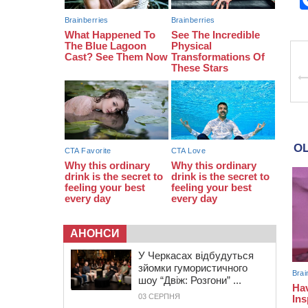
закупити іграшки: у Черкасах
просять покращити умови в
дитсадку
08:22
“На щиті” у Чорнобаївську
громаду повертається полеглий
біля Кліщіївки воїн
АНОНСИ
У Черкасах відбудуться
зйомки гумористичного
шоу “Двіж: Розгони” ...
03 СЕРПНЯ