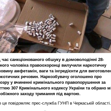
д час санкціонованого обшуку в домоволодінні 28-
чного чоловіка правоохоронці вилучили наркотичну
човину амфетамін, ваги та інгредієнти для виготовле
ркотичних речовин. Наркозбувачу оголошено про
дозру у вчиненні кримінального правопорушення за
аттею 307 Кримінального кодексу України та обрано м
побіжного заходу тримання під вартою.
 це повідомляє прес-служба ГУНП в Черкаській області.