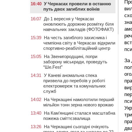
Про
16:40
У Черкасах провели в останню
вил
путь двох загиблих воїнів
схо
16:07
До 1 вересня у Черкасах
зна
оновлюють дорожню розмітку біля
амф
навчальних закладів (ФОТОФАКТ)
реч
15:39
На честь загиблого захисника і
вст
чемпіона світу в Черкасах відкрили
спортивно-реабілітаційний центр
пси
15:05
На Звенигородщині, попри
За 
заборону міськради, проведуть
пол
“Ше.Fest”
ого
14:31
У Каневі аномальна спека
пра
призвела до перебоїв у роботі
електромереж та комунальних
вир
служб
пер
14:02
На Черкащині намолотили перший
пси
мільйон тонн зерна нового врожаю
Укр
13:40
На Кам’янщині сталася масштабна
три
пожежа сміттєзвалища
пра
13:26
На Черкащині сьогодні очікують
два
грози, зливи, град та шквали до 22