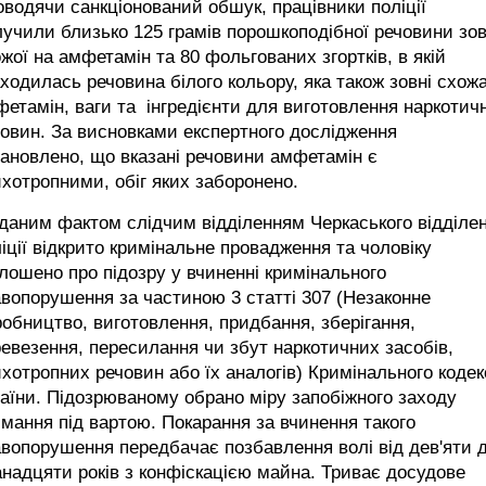
водячи санкціонований обшук, працівники поліції
учили близько 125 грамів порошкоподібної речовини зов
жої на амфетамін та 80 фольгованих згортків, в якій
ходилась речовина білого кольору, яка також зовні схож
етамін, ваги та інгредієнти для виготовлення наркотич
овин. За висновками експертного дослідження
ановлено, що вказані речовини амфетамін є
хотропними, обіг яких заборонено.
даним фактом слідчим відділенням Черкаського відділе
іції відкрито кримінальне провадження та чоловіку
лошено про підозру у вчиненні кримінального
вопорушення за частиною 3 статті 307 (Незаконне
обництво, виготовлення, придбання, зберігання,
евезення, пересилання чи збут наркотичних засобів,
хотропних речовин або їх аналогів) Кримінального кодек
аїни. Підозрюваному обрано міру запобіжного заходу
мання під вартою. Покарання за вчинення такого
вопорушення передбачає позбавлення волі від дев'яти 
надцяти років з конфіскацією майна. Триває досудове