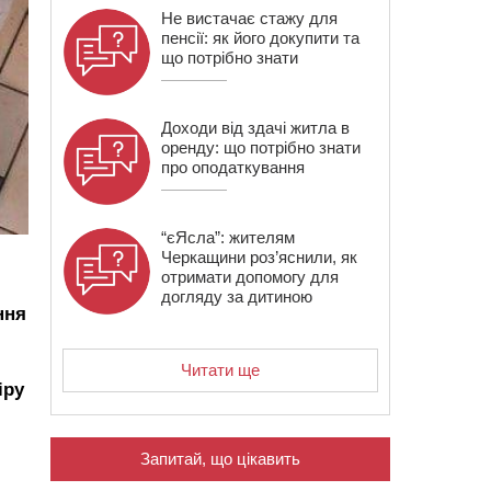
Не вистачає стажу для
пенсії: як його докупити та
що потрібно знати
Доходи від здачі житла в
оренду: що потрібно знати
про оподаткування
“єЯсла”: жителям
Черкащини роз’яснили, як
отримати допомогу для
догляду за дитиною
ння
Читати ще
іру
Запитай, що цікавить