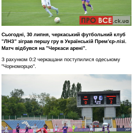
Сьогодні, 30 липня, черкаський футбольний клуб
"ЛНЗ" зіграв першу гру в Українській Прем'єр-лізі.
Матч відбувся на "Черкаси арені".
З рахунком 0:2 черкащани поступилися одеському
"Чорноморцю".