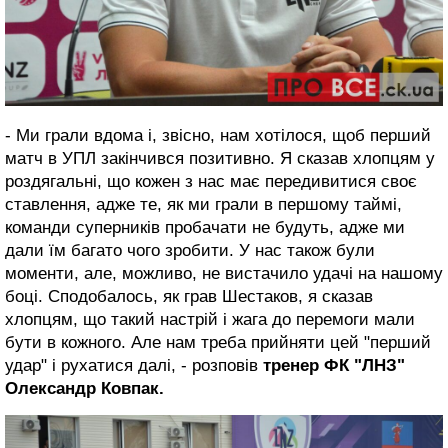
- Ми грали вдома і, звісно, нам хотілося, щоб перший
матч в УПЛ закінчився позитивно. Я сказав хлопцям у
роздягальні, що кожен з нас має передивитися своє
ставлення, адже те, як ми грали в першому таймі,
команди суперників пробачати не будуть, адже ми
дали їм багато чого зробити. У нас також були
моменти, але, можливо, не вистачило удачі на нашому
боці. Сподобалось, як грав Шестаков, я сказав
хлопцям, що такий настрій і жага до перемоги мали
бути в кожного. Але нам треба прийняти цей "перший
удар" і рухатися далі, - розповів
тренер ФК "ЛНЗ"
Олександр Ковпак.