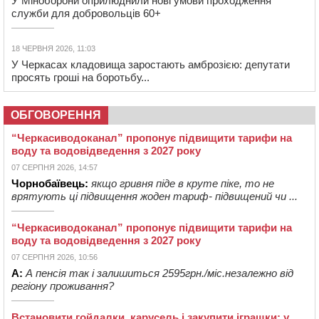
У Міноборони оприлюднили нові умови проходження
служби для добровольців 60+
18 ЧЕРВНЯ 2026, 11:03
У Черкасах кладовища заростають амброзією: депутати
просять гроші на боротьбу...
ОБГОВОРЕННЯ
“Черкасиводоканал” пропонує підвищити тарифи на
воду та водовідведення з 2027 року
07 СЕРПНЯ 2026, 14:57
Чорнобаївець:
якщо гривня піде в круте піке, то не
врятують ці підвищення жоден тариф- підвищений чи ...
“Черкасиводоканал” пропонує підвищити тарифи на
воду та водовідведення з 2027 року
07 СЕРПНЯ 2026, 10:56
А:
А пенсія так і залишиться 2595грн./міс.незалежно від
регіону проживання?
Встановити гойдалки, карусель і закупити іграшки: у