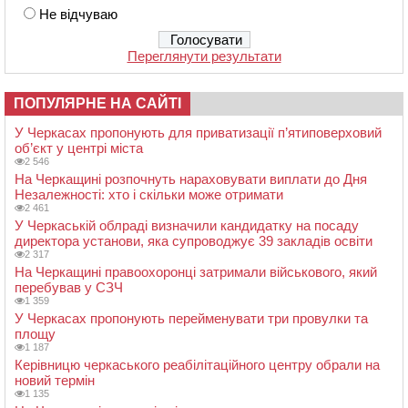
Не відчуваю
Переглянути результати
ПОПУЛЯРНЕ НА САЙТІ
У Черкасах пропонують для приватизації п’ятиповерховий
об’єкт у центрі міста
2 546
На Черкащині розпочнуть нараховувати виплати до Дня
Незалежності: хто і скільки може отримати
2 461
У Черкаській облраді визначили кандидатку на посаду
директора установи, яка супроводжує 39 закладів освіти
2 317
На Черкащині правоохоронці затримали військового, який
перебував у СЗЧ
1 359
У Черкасах пропонують перейменувати три провулки та
площу
1 187
Керівницю черкаського реабілітаційного центру обрали на
новий термін
1 135