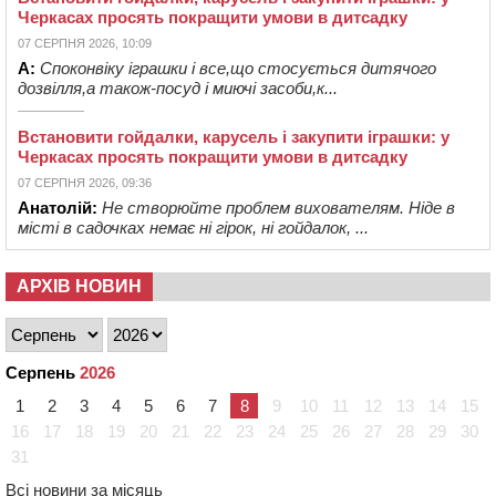
Черкасах просять покращити умови в дитсадку
07 СЕРПНЯ 2026, 10:09
А:
Споконвіку іграшки і все,що стосується дитячого
дозвілля,а також-посуд і миючі засоби,к...
Встановити гойдалки, карусель і закупити іграшки: у
Черкасах просять покращити умови в дитсадку
07 СЕРПНЯ 2026, 09:36
Анатолій:
Не створюйте проблем вихователям. Ніде в
місті в садочках немає ні гірок, ні гойдалок, ...
АРХІВ НОВИН
Серпень
2026
1
2
3
4
5
6
7
8
9
10
11
12
13
14
15
16
17
18
19
20
21
22
23
24
25
26
27
28
29
30
31
Всі новини за місяць