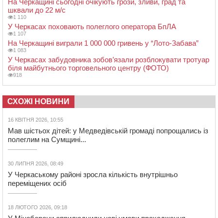
На Черкащині сьогодні очікують грози, зливи, град та
шквали до 22 м/с
1 110
У Черкасах поховають полеглого оператора БпЛА
1 107
На Черкащині виграли 1 000 000 гривень у “Лото-Забава”
1 083
У Черкасах забудовника зобов’язали розблокувати тротуар
біля майбутнього торговельного центру (ФОТО)
918
СХОЖІ НОВИНИ
16 КВІТНЯ 2026, 10:55
Мав шістьох дітей: у Медведівській громаді попрощались із
полеглим на Сумщині...
30 ЛИПНЯ 2026, 08:49
У Черкаському районі зросла кількість внутрішньо
переміщених осіб
18 ЛЮТОГО 2026, 09:18