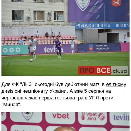
Для ФК "ЛНЗ" сьогодні був дебютний матч в
елітному
дивізіоні
чемпіонату України. А вже 5 серпня на
черкасців чекає перша гостьова гра в УПЛ проти
"Миная".