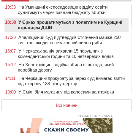
19:33
На Уманщині експосадовицю відділу освіти
судитимуть через завдані бюджету збитки
18:30
У Єрках прощатимуться з полеглим на Курщині
стрільцем ДШВ
17:29
Апеляційний суд підтвердив стягнення майже 250
тис. грн шкоди за незаконний вилов риби
16:07
У Черкасах за ніч виявили 15 порушників
комендантської години та 10 нетверезих водіїв
15:12
На Золотоніщині водійка збила пішохода, який
перебігав дорогу
14:11
На Черкащині прокуратура через суд вимагає взяти
під охорону 188-річну церкву
13:00
У Смілі біля магазину під колесами вантажівки
загинула жінка
Всі новини
11:33
У Черкасах пропонують для приватизації
п’ятиповерховий об’єкт у центрі міста
СОЦІАЛЬНА РЕКЛАМА
10:00
Не вистачає стажу для пенсії: як його докупити та що
потрібно знати
08:23
У Черкасах виявили низку недоліків у гуртожитку, де