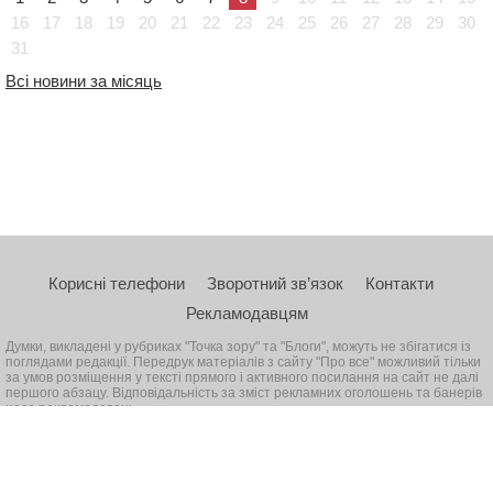
16
17
18
19
20
21
22
23
24
25
26
27
28
29
30
31
Всі новини за місяць
Корисні телефони
Зворотний зв’язок
Контакти
Рекламодавцям
Думки, викладені у рубриках "Точка зору" та "Блоги", можуть не збігатися із
поглядами редакції. Передрук матеріалів з сайту "Про все" можливий тільки
за умов розміщення у тексті прямого і активного посилання на сайт не далі
першого абзацу. Відповідальність за зміст рекламних оголошень та банерів
несе рекламодавець
© 2026, Всі права захищені