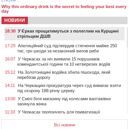
НОВИНИ
18:30
У Єрках прощатимуться з полеглим на Курщині
стрільцем ДШВ
17:29
Апеляційний суд підтвердив стягнення майже 250
тис. грн шкоди за незаконний вилов риби
16:07
У Черкасах за ніч виявили 15 порушників
комендантської години та 10 нетверезих водіїв
15:12
На Золотоніщині водійка збила пішохода, який
перебігав дорогу
14:11
На Черкащині прокуратура через суд вимагає взяти
під охорону 188-річну церкву
13:00
У Смілі біля магазину під колесами вантажівки
загинула жінка
11:33
У Черкасах пропонують для приватизації
п’ятиповерховий об’єкт у центрі міста
Всі новини
10:00
Не вистачає стажу для пенсії: як його докупити та що