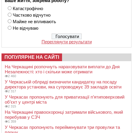
ваше життя, зокрема роботу?
Катастрофічно
Частково відчутно
Майже не впливають
Не відчуваю
Переглянути результати
ПОПУЛЯРНЕ НА САЙТІ
На Черкащині розпочнуть нараховувати виплати до Дня
Незалежності: хто і скільки може отримати
2 460
У Черкаській облраді визначили кандидатку на посаду
директора установи, яка супроводжує 39 закладів освіти
2 317
У Черкасах пропонують для приватизації п’ятиповерховий
об’єкт у центрі міста
2 315
На Черкащині правоохоронці затримали військового, який
перебував у СЗЧ
1 359
У Черкасах пропонують перейменувати три провулки та
площу