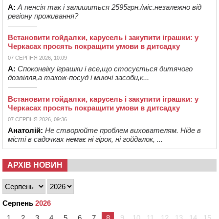
А:
А пенсія так і залишиться 2595грн./міс.незалежно від
регіону проживання?
Встановити гойдалки, карусель і закупити іграшки: у
Черкасах просять покращити умови в дитсадку
07 СЕРПНЯ 2026, 10:09
А:
Споконвіку іграшки і все,що стосується дитячого
дозвілля,а також-посуд і миючі засоби,к...
Встановити гойдалки, карусель і закупити іграшки: у
Черкасах просять покращити умови в дитсадку
07 СЕРПНЯ 2026, 09:36
Анатолій:
Не створюйте проблем вихователям. Ніде в
місті в садочках немає ні гірок, ні гойдалок, ...
АРХІВ НОВИН
Серпень
2026
1
2
3
4
5
6
7
8
9
10
11
12
13
14
15