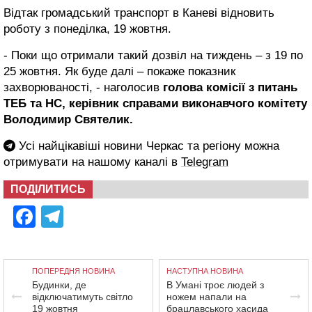
Відтак громадський транспорт в Каневі відновить
роботу з понеділка, 19 жовтня.
- Поки що отримали такий дозвіл на тиждень – з 19 по
25 жовтня. Як буде далі – покаже показник
захворюваності, - наголосив
голова комісії з питань
ТЕБ та НС, керівник справами виконавчого комітету
Володимир Святелик.
Усі найцікавіші новини Черкас та регіону можна
отримувати на нашому каналі в
Telegram
ПОДІЛИТИСЬ
Facebook
Telegram
ПОПЕРЕДНЯ НОВИНА
НАСТУПНА НОВИНА
Будинки, де
В Умані троє людей з
відключатимуть світло
ножем напали на
19 жовтня
брацлавського хасида