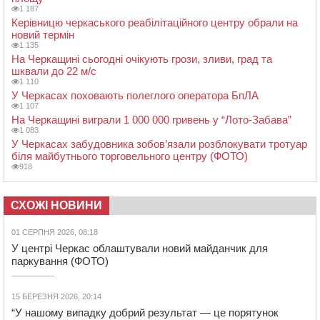
1 187
Керівницю черкаського реабілітаційного центру обрали на
новий термін
1 135
На Черкащині сьогодні очікують грози, зливи, град та
шквали до 22 м/с
1 110
У Черкасах поховають полеглого оператора БпЛА
1 107
На Черкащині виграли 1 000 000 гривень у “Лото-Забава”
1 083
У Черкасах забудовника зобов’язали розблокувати тротуар
біля майбутнього торговельного центру (ФОТО)
918
СХОЖІ НОВИНИ
01 СЕРПНЯ 2026, 08:18
У центрі Черкас облаштували новий майданчик для
паркування (ФОТО)
15 БЕРЕЗНЯ 2026, 20:14
“У нашому випадку добрий результат — це порятунок