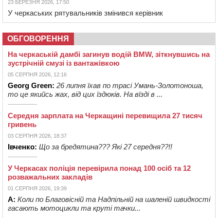
23 БЕРЕЗНЯ 2026, 17:50
У черкаських рятувальників змінився керівник
ОБГОВОРЕННЯ
На черкаській дамбі загинув водій BMW, зіткнувшись на
зустрічній смузі із вантажівкою
05 СЕРПНЯ 2026, 12:16
Georg Green:
26 липня їхав по трасі Умань-Золотоноша,
то це якийсь жах, від цих їздюків. На вїзді в ...
Середня зарплата на Черкащині перевищила 27 тисяч
гривень
03 СЕРПНЯ 2026, 18:37
Івченко:
Що за бредятина??? Які 27 середня??!!
У Черкасах поліція перевірила понад 100 осіб та 12
розважальних закладів
01 СЕРПНЯ 2026, 19:39
А:
Коли по Благовісній та Надпільній на шаленій швидкості
гасають мотоцикли та круті тачки...