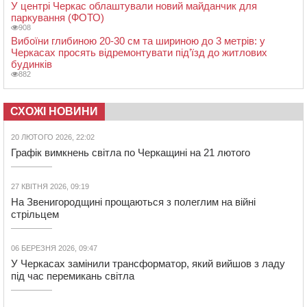
У центрі Черкас облаштували новий майданчик для
паркування (ФОТО)
908
Вибоїни глибиною 20-30 см та шириною до 3 метрів: у
Черкасах просять відремонтувати під’їзд до житлових
будинків
882
СХОЖІ НОВИНИ
20 ЛЮТОГО 2026, 22:02
Графік вимкнень світла по Черкащині на 21 лютого
27 КВІТНЯ 2026, 09:19
На Звенигородщині прощаються з полеглим на війні
стрільцем
06 БЕРЕЗНЯ 2026, 09:47
У Черкасах замінили трансформатор, який вийшов з ладу
під час перемикань світла