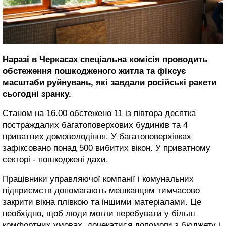
Наразі в Черкасах спеціальна комісія проводить
обстеження пошкодженого житла та фіксує
масштаби
руйнувань
, які завдали російські ракети
сьогодні зранку.
Станом на 16.00 обстежено 11 із півтора десятка
постраждалих багатоповерхових будинків та 4
приватних домоволодіння. У багатоповерхівках
зафіксовано понад 500 вибитих вікон. У приватному
секторі - пошкоджені дахи.
Працівники управляючої компанії і комунальних
підприємств допомагають мешканцям тимчасово
закрити вікна плівкою та іншими матеріалами. Це
необхідно, щоб люди могли перебувати у більш
комфортних умовах, дочекатися допомоги з бюджету і