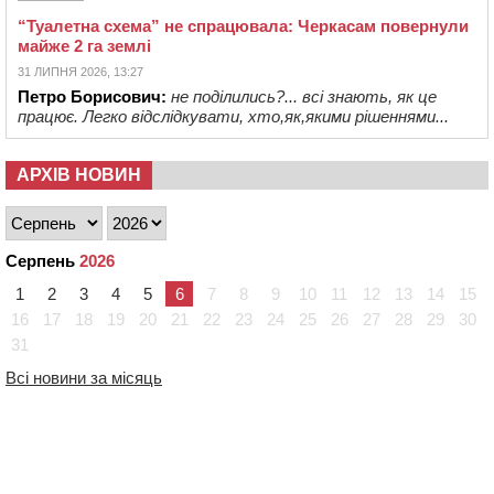
“Туалетна схема” не спрацювала: Черкасам повернули
майже 2 га землі
31 ЛИПНЯ 2026, 13:27
Петро Борисович:
не поділились?... всі знають, як це
працює. Легко відслідкувати, хто,як,якими рішеннями...
АРХІВ НОВИН
Серпень
2026
1
2
3
4
5
6
7
8
9
10
11
12
13
14
15
16
17
18
19
20
21
22
23
24
25
26
27
28
29
30
31
Всі новини за місяць