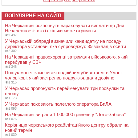
ПОПУЛЯРНЕ НА САЙТІ
На Черкащині розпочнуть нараховувати виплати до Дня
Незалежності: хто і скільки може отримати
2 437
У Черкаській облраді визначили кандидатку на посаду
директора установи, яка супроводжує 39 закладів освіти
2 302
На Черкащині правоохоронці затримали військового, який
перебував у СЗЧ
1 348
Пошук монет закінчився подвійним убивством: в Умані
чоловікові, який застрелив подружжя, дали довічне
1 315
У Черкасах пропонують перейменувати три провулки та
площу
1 173
У Черкасах поховають полеглого оператора БпЛА
1 093
На Черкащині виграли 1 000 000 гривень у “Лото-Забава”
1 076
Керівницю черкаського реабілітаційного центру обрали на
новий термін
1 030