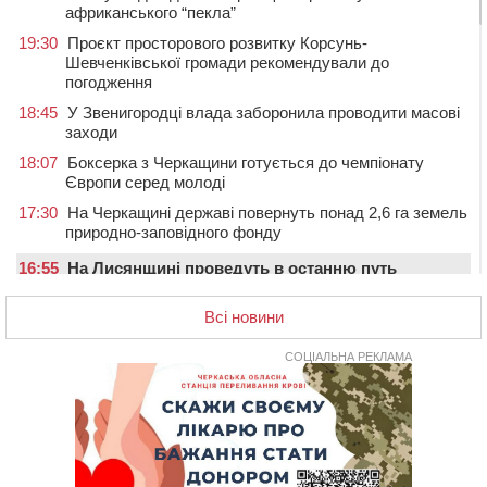
африканського “пекла”
19:30
Проєкт просторового розвитку Корсунь-
Шевченківської громади рекомендували до
погодження
18:45
У Звенигородці влада заборонила проводити масові
заходи
18:07
Боксерка з Черкащини готується до чемпіонату
Європи серед молоді
17:30
На Черкащині державі повернуть понад 2,6 га земель
природно-заповідного фонду
16:55
На Лисянщині проведуть в останню путь
полеглого внаслідок атаки FPV-дрона воїна
Всі новини
16:16
У Дахнівському лісництві екоінспектори натрапили на
незаконне будівництво
СОЦІАЛЬНА РЕКЛАМА
15:38
У лікарні померла жінка, яку на пішохідному переході
в Черкаському районі збила автівка
15:08
Від Чернівців до Бакоти: пів сотні працівників
“Черкасиобленерго” побували у мандрівці
14:35
У Монастирищі зустріли військового, який потрапив у