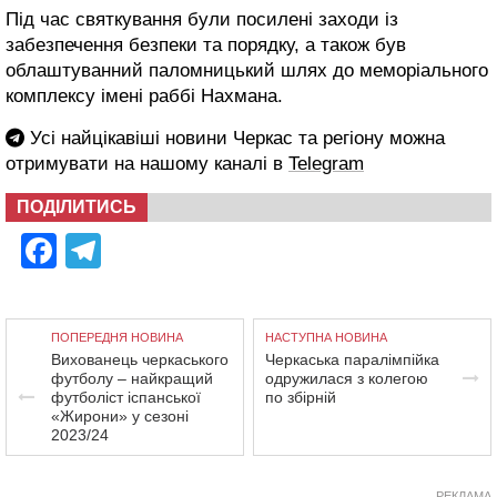
Під час святкування були посилені заходи із
забезпечення безпеки та порядку, а також був
облаштуванний паломницький шлях до меморіального
комплексу імені раббі Нахмана.
Усі найцікавіші новини Черкас та регіону можна
отримувати на нашому каналі в
Telegram
ПОДІЛИТИСЬ
Facebook
Telegram
ПОПЕРЕДНЯ НОВИНА
НАСТУПНА НОВИНА
Вихованець черкаського
Черкаська паралімпійка
футболу – найкращий
одружилася з колегою
футболіст іспанської
по збірній
«Жирони» у сезоні
2023/24
РЕКЛАМА