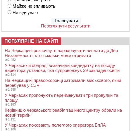
Майже не впливають
Не відчуваю
Переглянути результати
ПОПУЛЯРНЕ НА САЙТІ
На Черкащині розпочнуть нараховувати виплати до Дня
Незалежності: хто і скільки може отримати
2 452
У Черкаській облраді визначили кандидатку на посаду
директора установи, яка супроводжує 39 закладів освіти
2 314
На Черкащині правоохоронці затримали військового, який
перебував у СЗЧ
1 358
У Черкасах пропонують перейменувати три провулки та
площу
1 183
Керівницю черкаського реабілітаційного центру обрали на
новий термін
1 131
У Черкасах поховають полеглого оператора БпЛА
1 106