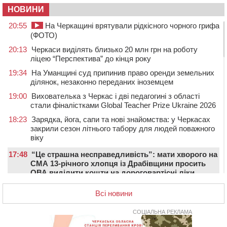
НОВИНИ
20:55
На Черкащині врятували рідкісного чорного грифа
(ФОТО)
20:13
Черкаси виділять близько 20 млн грн на роботу
ліцею “Перспектива” до кінця року
19:34
На Уманщині суд припинив право оренди земельних
ділянок, незаконно переданих іноземцем
19:00
Вихователька з Черкас і дві педагогині з області
стали фіналістками Global Teacher Prize Ukraine 2026
18:23
Зарядка, йога, сапи та нові знайомства: у Черкасах
закрили сезон літнього табору для людей поважного
віку
17:48
“Це страшна несправедливість”: мати хворого на
СМА 13-річного хлопця із Драбівщини просить
ОВА виділити кошти на дороговартісні ліки
17:15
На Уманщині судитимуть колишню очільницю відділу
Всі новини
освіти через закупівлю електрики за завищеною
ціною
СОЦІАЛЬНА РЕКЛАМА
16:40
У Черкасах провели в останню путь двох