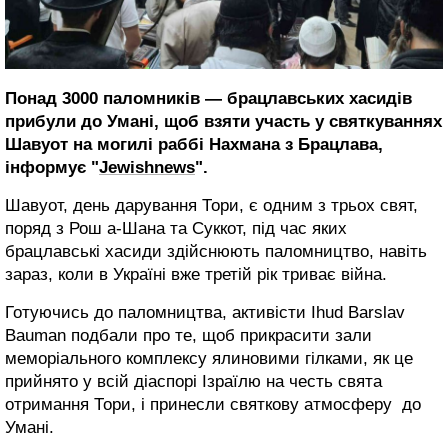
Понад 3000 паломників — брацлавських хасидів
прибули до Умані, щоб взяти участь у святкуваннях
Шавуот на могилі раббі Нахмана з Брацлава,
інформує "
Jewishnews
".
Шавуот, день дарування Тори, є одним з трьох свят,
поряд з Рош а-Шана та Суккот, під час яких
брацлавські хасиди здійснюють паломництво, навіть
зараз, коли в Україні вже третій рік триває війна.
Готуючись до паломництва, активісти Ihud Barslav
Bauman подбали про те, щоб прикрасити зали
меморіального комплексу ялиновими гілками, як це
прийнято у всій діаспорі Ізраїлю на честь свята
отримання Тори, і принесли святкову атмосферу до
Умані.