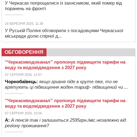
У Черкасах попрощалися із захисником, який помер від
поранень на фронті
16 БЕРЕЗНЯ 2026, 11:38
У Руській Поляні обговорили з посадовцями Черкаської
міськради долю спірної д...
ОБГОВОРЕННЯ
“Черкасиводоканал” пропонує підвищити тарифи на
воду та водовідведення з 2027 року
07 СЕРПНЯ 2026, 14:57
Чорнобаївець:
якщо гривня піде в круте піке, то не
врятують ці підвищення жоден тариф- підвищений чи ...
“Черкасиводоканал” пропонує підвищити тарифи на
воду та водовідведення з 2027 року
07 СЕРПНЯ 2026, 10:56
А:
А пенсія так і залишиться 2595грн./міс.незалежно від
регіону проживання?