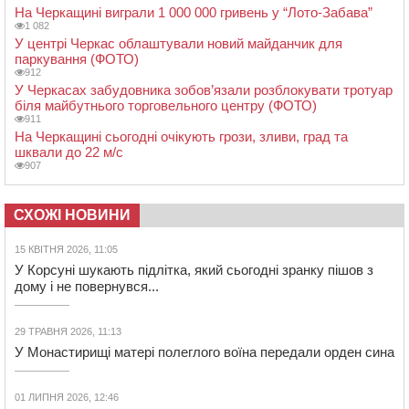
На Черкащині виграли 1 000 000 гривень у “Лото-Забава”
1 082
У центрі Черкас облаштували новий майданчик для
паркування (ФОТО)
912
У Черкасах забудовника зобов’язали розблокувати тротуар
біля майбутнього торговельного центру (ФОТО)
911
На Черкащині сьогодні очікують грози, зливи, град та
шквали до 22 м/с
907
СХОЖІ НОВИНИ
15 КВІТНЯ 2026, 11:05
У Корсуні шукають підлітка, який сьогодні зранку пішов з
дому і не повернувся...
29 ТРАВНЯ 2026, 11:13
У Монастирищі матері полеглого воїна передали орден сина
01 ЛИПНЯ 2026, 12:46