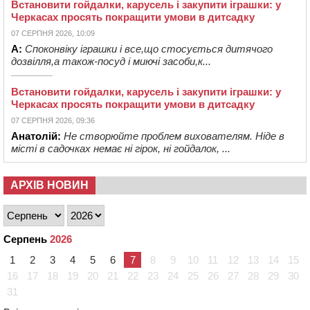
Встановити гойдалки, карусель і закупити іграшки: у
Черкасах просять покращити умови в дитсадку
07 СЕРПНЯ 2026, 10:09
А:
Споконвіку іграшки і все,що стосується дитячого
дозвілля,а також-посуд і миючі засоби,к...
Встановити гойдалки, карусель і закупити іграшки: у
Черкасах просять покращити умови в дитсадку
07 СЕРПНЯ 2026, 09:36
Анатолій:
Не створюйте проблем вихователям. Ніде в
місті в садочках немає ні гірок, ні гойдалок, ...
АРХІВ НОВИН
Серпень
2026
1
2
3
4
5
6
7
8
9
10
11
12
13
14
15
16
17
18
19
20
21
22
23
24
25
26
27
28
29
30
31