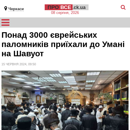
ПРО
ВСЕ
.ck.ua
Черкаси
08 серпня, 2026
Понад 3000 єврейських
паломників приїхали до Умані
на Шавуот
15 ЧЕРВНЯ 2024, 09:50