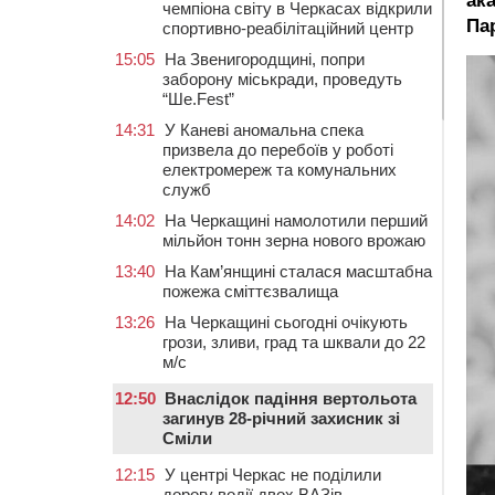
ака
чемпіона світу в Черкасах відкрили
Пар
спортивно-реабілітаційний центр
15:05
На Звенигородщині, попри
заборону міськради, проведуть
“Ше.Fest”
14:31
У Каневі аномальна спека
призвела до перебоїв у роботі
електромереж та комунальних
служб
14:02
На Черкащині намолотили перший
мільйон тонн зерна нового врожаю
13:40
На Кам’янщині сталася масштабна
пожежа сміттєзвалища
13:26
На Черкащині сьогодні очікують
грози, зливи, град та шквали до 22
м/с
12:50
Внаслідок падіння вертольота
загинув 28-річний захисник зі
Сміли
12:15
У центрі Черкас не поділили
дорогу водії двох ВАЗів