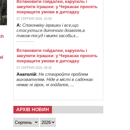
Встановити гойдалки, карусель і
закупити іграшки: у Черкасах просять
покращити умови в дитсадку
07 СЕРПНЯ 2026, 10:09
А:
Споконвіку іграшки і все,що
стосується дитячого дозвілля,а
також-посуд і миючі засоби,к...
Встановити гойдалки, карусель і
закупити іграшки: у Черкасах просять
покращити умови в дитсадку
07 СЕРПНЯ 2026, 09:36
Анатолій:
Не створюйте проблем
вихователям. Ніде в місті в садочках
немає ні гірок, ні гойдалок, ...
АРХІВ НОВИН