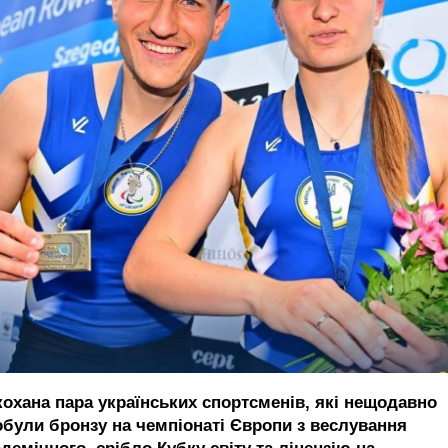
кохана пара українських спортсменів, які нещодавно
обули бронзу на чемпіонаті Європи з веслування