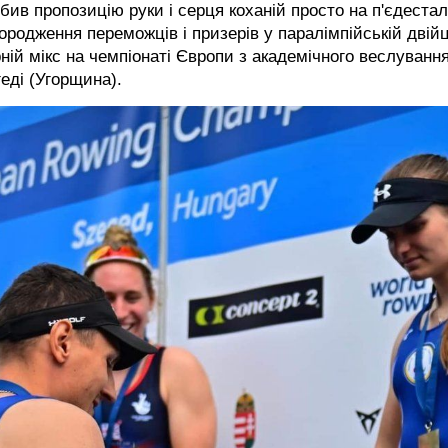
бив пропозицію руки і серця коханій просто на п'єдестал
ородження переможців і призерів у паралімпійській двійц
ній мікс на чемпіонаті Європи з академічного веслування
еді (Угорщина).