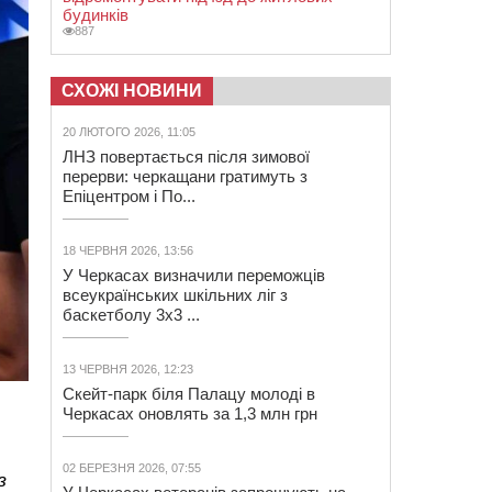
будинків
887
СХОЖІ НОВИНИ
20 ЛЮТОГО 2026, 11:05
ЛНЗ повертається після зимової
перерви: черкащани гратимуть з
Епіцентром і По...
18 ЧЕРВНЯ 2026, 13:56
У Черкасах визначили переможців
всеукраїнських шкільних ліг з
баскетболу 3х3 ...
13 ЧЕРВНЯ 2026, 12:23
Скейт-парк біля Палацу молоді в
Черкасах оновлять за 1,3 млн грн
02 БЕРЕЗНЯ 2026, 07:55
з