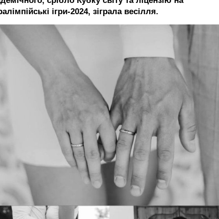
демічного, срібло Кубку світу та ліцензію на
алімпійські ігри-2024, зіграла весілля.