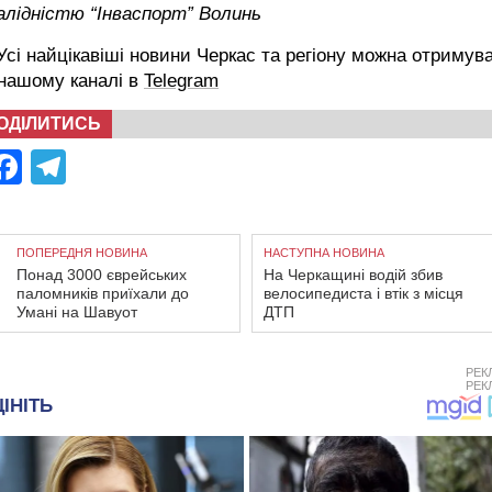
алідністю “Інваспорт” Волинь
сі найцікавіші новини Черкас та регіону можна отримув
 нашому каналі в
Telegram
ОДІЛИТИСЬ
Facebook
Telegram
ПОПЕРЕДНЯ НОВИНА
НАСТУПНА НОВИНА
Понад 3000 єврейських
На Черкащині водій збив
паломників приїхали до
велосипедиста і втік з місця
Умані на Шавуот
ДТП
РЕК
РЕК