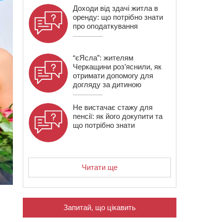
Доходи від здачі житла в
оренду: що потрібно знати
про оподаткування
“єЯсла”: жителям
Черкащини роз’яснили, як
отримати допомогу для
догляду за дитиною
Не вистачає стажу для
пенсії: як його докупити та
що потрібно знати
Читати ще
Запитай, що цікавить