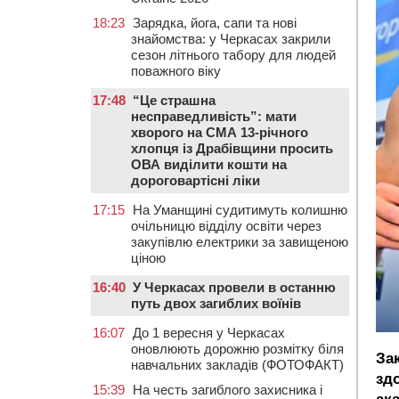
18:23
Зарядка, йога, сапи та нові
знайомства: у Черкасах закрили
сезон літнього табору для людей
поважного віку
17:48
“Це страшна
несправедливість”: мати
хворого на СМА 13-річного
хлопця із Драбівщини просить
ОВА виділити кошти на
дороговартісні ліки
17:15
На Уманщині судитимуть колишню
очільницю відділу освіти через
закупівлю електрики за завищеною
ціною
16:40
У Черкасах провели в останню
путь двох загиблих воїнів
16:07
До 1 вересня у Черкасах
оновлюють дорожню розмітку біля
За
навчальних закладів (ФОТОФАКТ)
зд
15:39
На честь загиблого захисника і