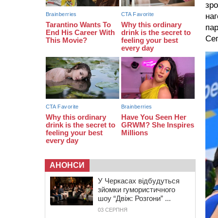
07:30
Понад 968 мільйонів гривень
зро
земельного податку сплатили на
наг
Черкащині
пар
06 СЕРПНЯ 2026, ЧЕТВЕР
Сег
21:13
Вісім медалей, з яких чотири
золоті: черкаські спортсмени
тріумфували на чемпіонаті України
АНОНСИ
У Черкасах відбудуться
зйомки гумористичного
шоу “Двіж: Розгони” ...
03 СЕРПНЯ