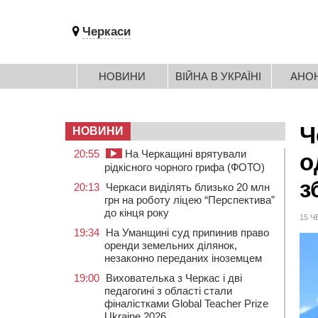
Черкаси
НОВИНИ
ВІЙНА В УКРАЇНІ
АНО
Ч
НОВИНИ
20:55
На Черкащині врятували
о
рідкісного чорного грифа (ФОТО)
з
20:13
Черкаси виділять близько 20 млн
грн на роботу ліцею “Перспектива”
до кінця року
15 Ч
19:34
На Уманщині суд припинив право
оренди земельних ділянок,
незаконно переданих іноземцем
19:00
Вихователька з Черкас і дві
педагогині з області стали
фіналістками Global Teacher Prize
Ukraine 2026