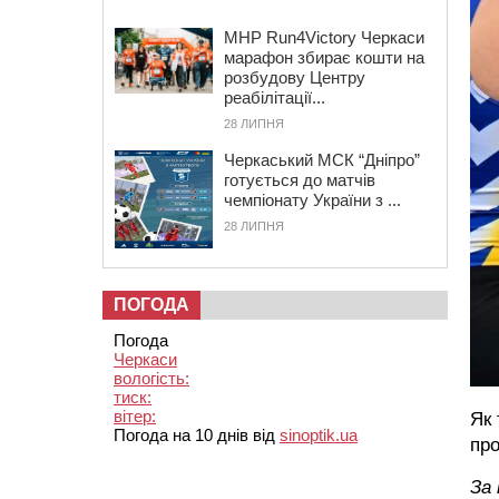
MHP Run4Victory Черкаси
марафон збирає кошти на
розбудову Центру
реабілітації...
28 ЛИПНЯ
Черкаський МСК “Дніпро”
готується до матчів
чемпіонату України з ...
28 ЛИПНЯ
ПОГОДА
Погода
Черкаси
вологість:
тиск:
вітер:
Як 
Погода на 10 днів від
sinoptik.ua
про
За 