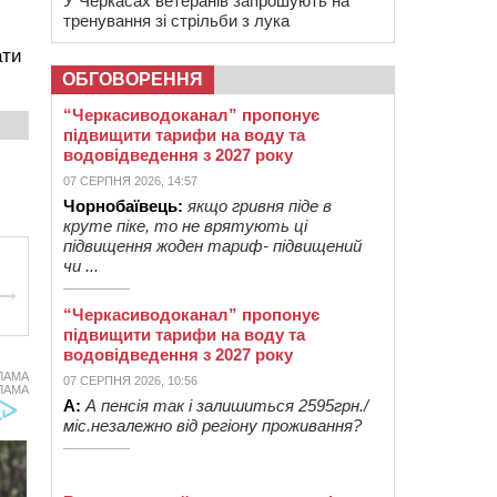
У Черкасах ветеранів запрошують на
тренування зі стрільби з лука
ати
ОБГОВОРЕННЯ
“Черкасиводоканал” пропонує
підвищити тарифи на воду та
водовідведення з 2027 року
07 СЕРПНЯ 2026, 14:57
Чорнобаївець:
якщо гривня піде в
круте піке, то не врятують ці
підвищення жоден тариф- підвищений
чи ...
“Черкасиводоканал” пропонує
підвищити тарифи на воду та
водовідведення з 2027 року
ЛАМА
07 СЕРПНЯ 2026, 10:56
ЛАМА
А:
А пенсія так і залишиться 2595грн./
міс.незалежно від регіону проживання?