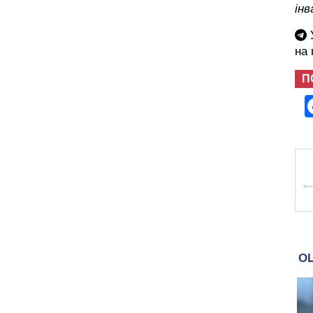
інв
У
на
П