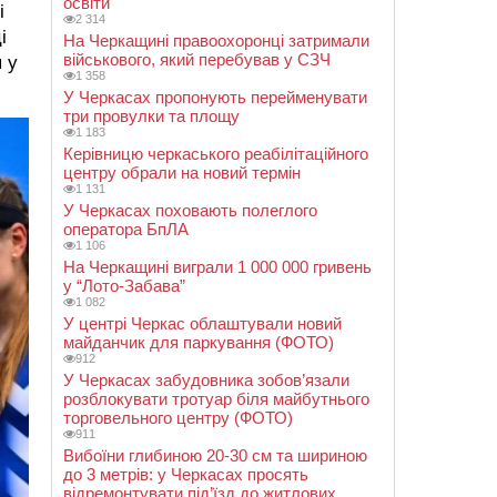
освіти
і
2 314
і
На Черкащині правоохоронці затримали
військового, який перебував у СЗЧ
 у
1 358
У Черкасах пропонують перейменувати
три провулки та площу
1 183
Керівницю черкаського реабілітаційного
центру обрали на новий термін
1 131
У Черкасах поховають полеглого
оператора БпЛА
1 106
На Черкащині виграли 1 000 000 гривень
у “Лото-Забава”
1 082
У центрі Черкас облаштували новий
майданчик для паркування (ФОТО)
912
У Черкасах забудовника зобов’язали
розблокувати тротуар біля майбутнього
торговельного центру (ФОТО)
911
Вибоїни глибиною 20-30 см та шириною
до 3 метрів: у Черкасах просять
відремонтувати під’їзд до житлових