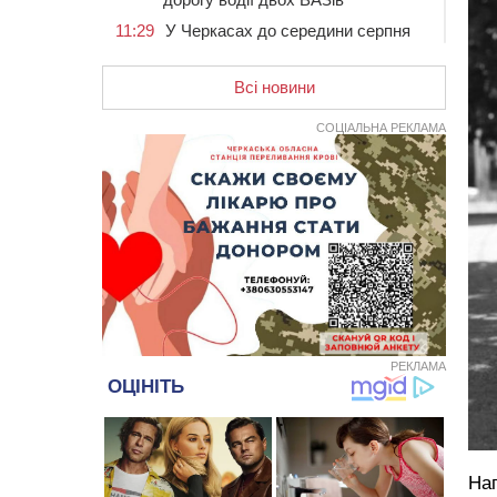
11:29
У Черкасах до середини серпня
обмежать рух транспорту на трьох
вулицях
Всі новини
10:54
На Черкащині кількість укриттів
збільшилась уп’ятеро з початку
СОЦІАЛЬНА РЕКЛАМА
повномасштабної війни
10:15
У Черкасах водій Audi Q5
спричинив аварію, не пропустивши
інший кросовер
09:42
“Черкасиводоканал” пропонує
підвищити тарифи на воду та
водовідведення з 2027 року
09:08
Встановити гойдалки, карусель і
закупити іграшки: у Черкасах
просять покращити умови в
РЕКЛАМА
дитсадку
08:22
“На щиті” у Чорнобаївську
громаду повертається полеглий
біля Кліщіївки воїн
На