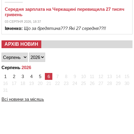
Середня зарплата на Черкащині перевищила 27 тисяч
гривень
03 СЕРПНЯ 2026, 18:37
Івченко:
Що за бредятина??? Які 27 середня??!!
АРХІВ НОВИН
Серпень
2026
1
2
3
4
5
6
7
8
9
10
11
12
13
14
15
16
17
18
19
20
21
22
23
24
25
26
27
28
29
30
31
Всі новини за місяць