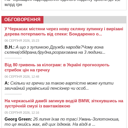
млрд грн
ОБГОВОРЕННЯ
У Черкасах містяни через нову скляну зупинку і вирізані
дерева потерпають від спеки: Бондаренко о...
06 СЕРПНЯ 2026, 15:23
В.Н.:
А що з зупинкою Дружби народів?Чому вона
скляна(обідрана,брудна,розрахована на 3 людини...
Від 80 гривень за кілограм: в Україні прогнозують
стрибок цін на гречку
06 СЕРПНЯ 2026, 12:48
А:
Скільки кг гречки за такою вартістю може купити
звичайний український пенсіонер чи особ...
На черкаській дамбі загинув водій BMW, зіткнувшись на
зустрічній смузі із вантажівкою
05 СЕРПНЯ 2026, 12:16
Georg Green:
26 липня їхав по трасі Умань-Золотоноша,
то це якийсь жах, від цих їздюків. На вїзді в ...