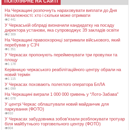
ПОПУЛЯРНЕ НА САЙТІ
На Черкащині розпочнуть нараховувати виплати до Дня
Незалежності: хто і скільки може отримати
2 441
У Черкаській облраді визначили кандидатку на посаду
директора установи, яка супроводжує 39 закладів освіти
2 309
На Черкащині правоохоронці затримали військового, який
перебував у СЗЧ
1 351
У Черкасах пропонують перейменувати три провулки та
площу
1 178
Керівницю черкаського реабілітаційного центру обрали на
новий термін
1 115
У Черкасах поховають полеглого оператора БпЛА
1 099
На Черкащині виграли 1 000 000 гривень у “Лото-Забава”
1 078
У центрі Черкас облаштували новий майданчик для
паркування (ФОТО)
910
У Черкасах забудовника зобов’язали розблокувати тротуар
біля майбутнього торговельного центру (ФОТО)
904