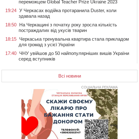
переможцем Global Teacher Prize Ukraine 2023
19:24
У Черкасах водійка протаранила Duster, коли
здавала назад
18:50
На Черкащині з початку року зросла кількість
постраждалих від укусів тварин
18:15
Черкаська тренувальна квартира стала прикладом
для громад з усієї України
17:40
ЧНУ увійшов до 50 найпопулярніших вишів України
серед вступників
17:07
На Хімселищі у Черкасах облаштували новий
контейнерний майданчик
Всі новини
16:32
Без розтину грудної клітки: у Черкасах 75-річній
пацієнтці замінили аортальний клапан
СОЦІАЛЬНА РЕКЛАМА
16:00
У Черкаському онкоцентрі встановили сонячну
електростанцію за понад пів мільйона гривень
15:30
У Київській області прощаються з полеглим на
фронті жителем Монастирищини
14:53
У Черкасах містяни через нову скляну зупинку і
вирізані дерева потерпають від спеки: Бондаренко