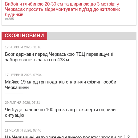
Вибоїни глибиною 20-30 см та шириною до 3 метрів: у
Черкасах просять відремонтувати під’їзд до житлових
будинків
885
СХОЖІ НОВИНИ
17 ЧЕРВНЯ 2026, 11:10
Борг держави перед Черкаською ТЕЦ перевищує її
заборгованість за газ на 438 м...
17 ЧЕРВНЯ 2026, 07:34
Майже 19 млрд грн податків сплатили фізичні особи
Черкащини
29 ЛИПНЯ 2026, 07:31
Чи буде пальне по 100 грн за літр: експерти оцінили
ситуацію
11 ЧЕРВНЯ 2026, 07:40
На Черкащині надходження єдиного податку зросли до 1,2