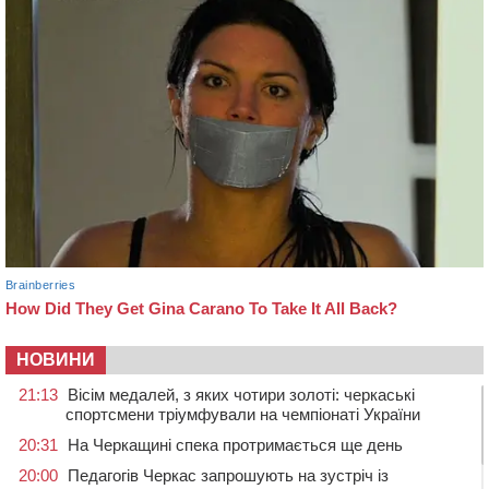
НОВИНИ
21:13
Вісім медалей, з яких чотири золоті: черкаські
спортсмени тріумфували на чемпіонаті України
20:31
На Черкащині спека протримається ще день
20:00
Педагогів Черкас запрошують на зустріч із