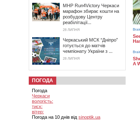
MHP Run4Victory Черкаси
марафон збирає кошти на
розбудову Центру
реабілітації...
28 ЛИПНЯ
Черкаський МСК “Дніпро”
готується до матчів
чемпіонату України з ...
28 ЛИПНЯ
ПОГОДА
Погода
Черкаси
вологість:
тиск:
вітер:
Погода на 10 днів від
sinoptik.ua