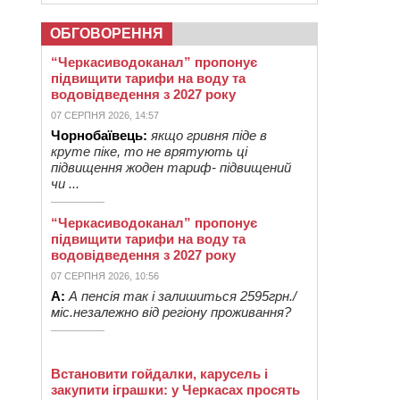
ОБГОВОРЕННЯ
“Черкасиводоканал” пропонує
підвищити тарифи на воду та
водовідведення з 2027 року
07 СЕРПНЯ 2026, 14:57
Чорнобаївець:
якщо гривня піде в
круте піке, то не врятують ці
підвищення жоден тариф- підвищений
чи ...
“Черкасиводоканал” пропонує
підвищити тарифи на воду та
водовідведення з 2027 року
07 СЕРПНЯ 2026, 10:56
А:
А пенсія так і залишиться 2595грн./
міс.незалежно від регіону проживання?
Встановити гойдалки, карусель і
закупити іграшки: у Черкасах просять