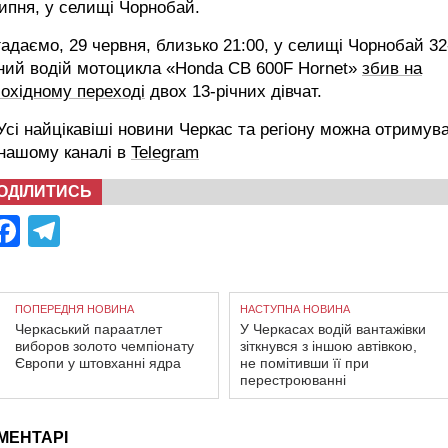
ипня, у селищі Чорнобай.
адаємо, 29 червня, близько 21:00, у селищі Чорнобай 32
ний водій мотоцикла «Honda CB 600F Hornet»
збив на
охідному переході
двох 13-річних дівчат.
сі найцікавіші новини Черкас та регіону можна отримув
 нашому каналі в
Telegram
ОДІЛИТИСЬ
Facebook
Telegram
ПОПЕРЕДНЯ НОВИНА
НАСТУПНА НОВИНА
Черкаський параатлет
У Черкасах водій вантажівки
виборов золото чемпіонату
зіткнувся з іншою автівкою,
Європи у штовханні ядра
не помітивши її при
перестроюванні
МЕНТАРІ