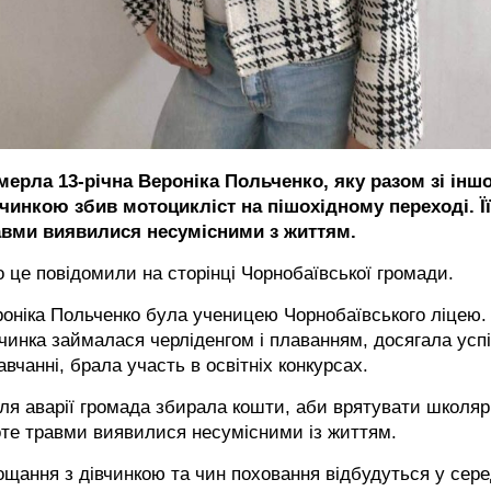
мерла 13-річна Вероніка Польченко, яку разом зі інш
вчинкою збив мотоцикліст на пішохідному переході. Її
авми виявилися несумісними з життям.
 це повідомили на сторінці Чорнобаївської громади.
оніка Польченко була ученицею Чорнобаївського ліцею.
чинка займалася черліденгом і плаванням, досягала успі
авчанні, брала участь в освітніх конкурсах.
ля аварії громада збирала кошти, аби врятувати школяр
те травми виявилися несумісними із життям.
щання з дівчинкою та чин поховання відбудуться у сере