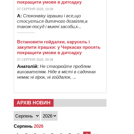
покращити умови в дитсадку
07 СЕРПНЯ 2026, 10:09
А:
Споконвіку іграшки і все,що
стосується дитячого дозвілля,а
також-посуд і миючі засоби,к...
Встановити гойдалки, карусель і
закупити іграшки: у Черкасах просять
покращити умови в дитсадку
07 СЕРПНЯ 2026, 09:36
Анатолій:
Не створюйте проблем
вихователям. Ніде в місті в садочках
немає ні гірок, ні гойдалок, ...
АРХІВ НОВИН
Серпень
2026