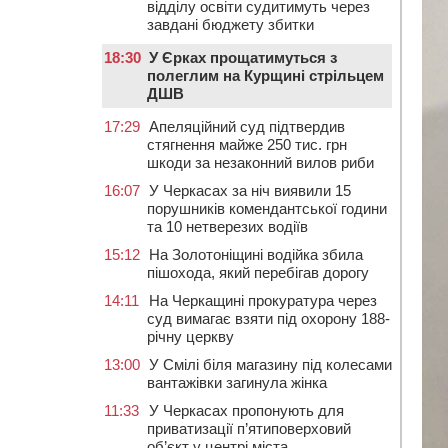
відділу освіти судитимуть через
завдані бюджету збитки
18:30
У Єрках прощатимуться з
полеглим на Курщині стрільцем
ДШВ
17:29
Апеляційний суд підтвердив
стягнення майже 250 тис. грн
шкоди за незаконний вилов риби
16:07
У Черкасах за ніч виявили 15
порушників комендантської години
та 10 нетверезих водіїв
15:12
На Золотоніщині водійка збила
пішохода, який перебігав дорогу
14:11
На Черкащині прокуратура через
суд вимагає взяти під охорону 188-
річну церкву
13:00
У Смілі біля магазину під колесами
вантажівки загинула жінка
11:33
У Черкасах пропонують для
приватизації п’ятиповерховий
об’єкт у центрі міста