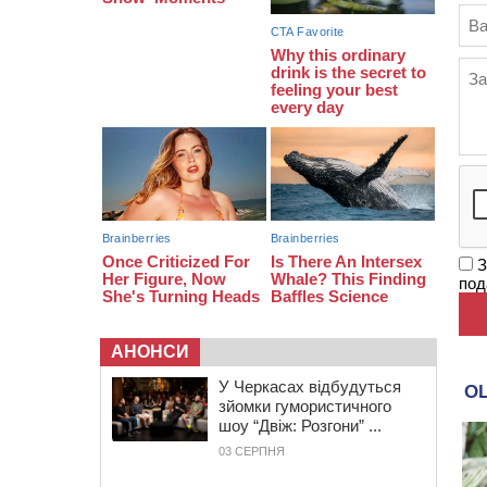
15:05
На Звенигородщині, попри
заборону міськради, проведуть
“Ше.Fest”
14:31
У Каневі аномальна спека
призвела до перебоїв у роботі
електромереж та комунальних
служб
З
под
АНОНСИ
У Черкасах відбудуться
зйомки гумористичного
шоу “Двіж: Розгони” ...
03 СЕРПНЯ