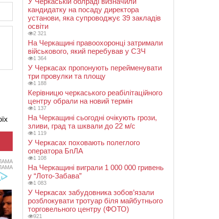
У Черкаській облраді визначили
кандидатку на посаду директора
установи, яка супроводжує 39 закладів
освіти
2 321
На Черкащині правоохоронці затримали
військового, який перебував у СЗЧ
1 364
У Черкасах пропонують перейменувати
три провулки та площу
1 188
Керівницю черкаського реабілітаційного
центру обрали на новий термін
1 137
На Черкащині сьогодні очікують грози,
оїх
зливи, град та шквали до 22 м/с
1 119
У Черкасах поховають полеглого
оператора БпЛА
1 108
ЛАМА
На Черкащині виграли 1 000 000 гривень
ЛАМА
у “Лото-Забава”
1 083
У Черкасах забудовника зобов’язали
розблокувати тротуар біля майбутнього
торговельного центру (ФОТО)
921