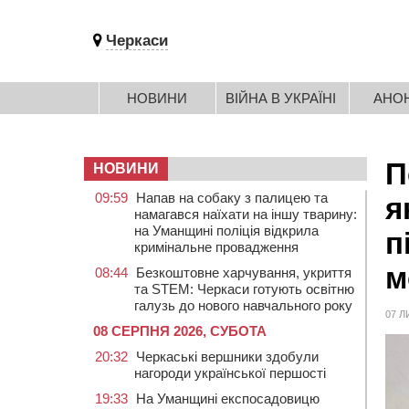
Черкаси
НОВИНИ
ВІЙНА В УКРАЇНІ
АНО
П
НОВИНИ
09:59
Напав на собаку з палицею та
я
намагався наїхати на іншу тварину:
на Уманщині поліція відкрила
п
кримінальне провадження
м
08:44
Безкоштовне харчування, укриття
та STEM: Черкаси готують освітню
галузь до нового навчального року
07 Л
08 СЕРПНЯ 2026, СУБОТА
20:32
Черкаські вершники здобули
нагороди української першості
19:33
На Уманщині експосадовицю