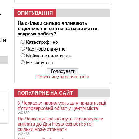
ОПИТУВАННЯ
-
На скільки сильно впливають
відключення світла на ваше життя,
зокрема роботу?
ати
Катастрофічно
Частково відчутно
Майже не впливають
Не відчуваю
Переглянути результати
ПОПУЛЯРНЕ НА САЙТІ
У Черкасах пропонують для приватизації
п’ятиповерховий об’єкт у центрі міста
3 512
На Черкащині розпочнуть нараховувати
виплати до Дня Незалежності: хто і
скільки може отримати
2 466