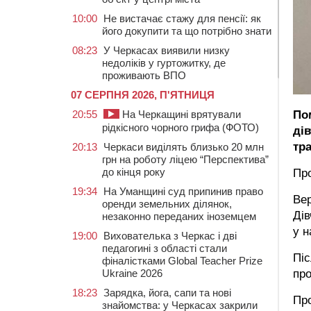
10:00
Не вистачає стажу для пенсії: як
його докупити та що потрібно знати
08:23
У Черкасах виявили низку
недоліків у гуртожитку, де
проживають ВПО
07 СЕРПНЯ 2026, П'ЯТНИЦЯ
По
20:55
На Черкащині врятували
рідкісного чорного грифа (ФОТО)
ді
тр
20:13
Черкаси виділять близько 20 млн
грн на роботу ліцею “Перспектива”
до кінця року
Про
19:34
На Уманщині суд припинив право
Вер
оренди земельних ділянок,
Дів
незаконно переданих іноземцем
у н
19:00
Вихователька з Черкас і дві
педагогині з області стали
Піс
фіналістками Global Teacher Prize
про
Ukraine 2026
18:23
Зарядка, йога, сапи та нові
Про
знайомства: у Черкасах закрили