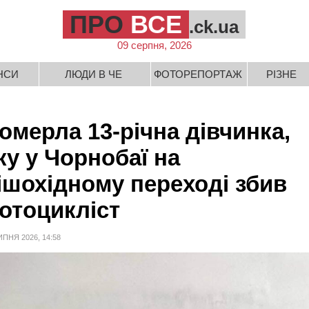
ПРО
ВСЕ
.ck.ua
09 серпня, 2026
НСИ
ЛЮДИ В ЧЕ
ФОТОРЕПОРТАЖ
РІЗНЕ
омерла 13-річна дівчинка,
ку у Чорнобаї на
ішохідному переході збив
отоцикліст
ИПНЯ 2026, 14:58