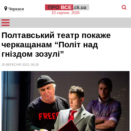
ПРО
ВСЕ
.ck.ua
Черкаси
10 серпня, 2026
Полтавський театр покаже
черкащанам “Політ над
гніздом зозулі”
25 ВЕРЕСНЯ 2023, 08:28