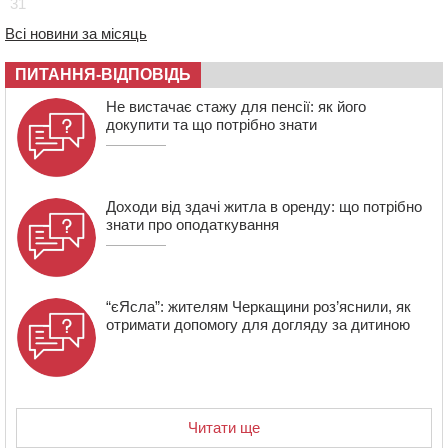
31
09:59
Напав на собаку з палицею та намагався наїхати на
іншу тварину: на Уманщині поліція відкрила
Всі новини за місяць
кримінальне провадження
08:44
Безкоштовне харчування, укриття та STEM: Черкаси
ПИТАННЯ-ВІДПОВІДЬ
готують освітню галузь до нового навчального року
Не вистачає стажу для пенсії: як його
08 СЕРПНЯ 2026, СУБОТА
докупити та що потрібно знати
20:32
Черкаські вершники здобули нагороди української
першості
Доходи від здачі житла в оренду: що потрібно
знати про оподаткування
“єЯсла”: жителям Черкащини роз’яснили, як
отримати допомогу для догляду за дитиною
Читати ще