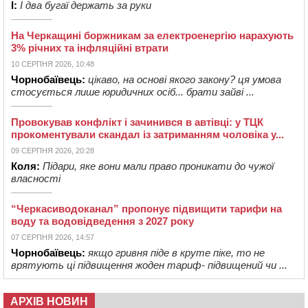
І:
І два бугаї держать за руки
На Черкащині боржникам за електроенергію нарахують
3% річних та інфляційні втрати
10 СЕРПНЯ 2026, 10:48
Чорнобаївець:
цікаво, на основі якого закону? ця умова
стосується лише юридичних осіб... брати зайві ...
Провокував конфлікт і зачинився в автівці: у ТЦК
прокоментували скандал із затриманням чоловіка у...
09 СЕРПНЯ 2026, 20:28
Коля:
Підари, яке вони мали право проникати до чужої
власності
“Черкасиводоканал” пропонує підвищити тарифи на
воду та водовідведення з 2027 року
07 СЕРПНЯ 2026, 14:57
Чорнобаївець:
якщо гривня піде в круте піке, то не
врятують ці підвищення жоден тариф- підвищений чи ...
АРХІВ НОВИН