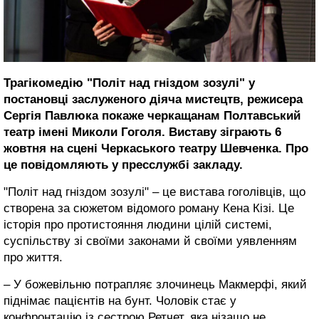
Трагікомедію "Політ над гніздом зозулі" у
постановці заслуженого діяча мистецтв, режисера
Сергія Павлюка покаже черкащанам Полтавський
театр імені Миколи Гоголя. Виставу зіграють 6
жовтня на сцені Черкаського театру Шевченка. Про
це повідомляють у пресслужбі закладу.
"Політ над гніздом зозулі" – це вистава гоголівців, що
створена за сюжетом відомого роману Кена Кізі. Це
історія про протистояння людини цілій системі,
суспільству зі своїми законами й своїми уявленням
про життя.
– У божевільню потрапляє злочинець Макмерфі, який
піднімає пацієнтів на бунт. Чоловік стає у
конфронтацію із сестрою Ретчет, яка нізащо не