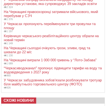
директора установи, яка супроводжує 39 закладів освіти
2 324
На Черкащині правоохоронці затримали військового, який
перебував у СЗЧ
1 376
У Черкасах пропонують перейменувати три провулки та
площу
1 197
Керівницю черкаського реабілітаційного центру обрали на
новий термін
1 149
На Черкащині сьогодні очікують грози, зливи, град та
шквали до 22 м/с
1 130
На Черкащині виграли 1 000 000 гривень у “Лото-Забава”
1 089
“Черкасиводоканал” пропонує підвищити тарифи на воду та
водовідведення з 2027 року
960
У Черкасах забудовника зобов’язали розблокувати тротуар
біля майбутнього торговельного центру (ФОТО)
926
СХОЖІ НОВИНИ