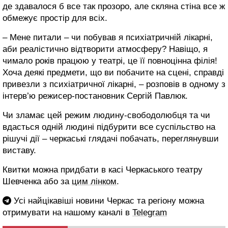
де здавалося б все так прозоро, але скляна стіна все ж
обмежує простір для всіх.
– Мене питали – чи побував я психіатричній лікарні,
аби реалістично відтворити атмосферу? Навіщо, я
чимало років працюю у театрі, це її повноцінна філія!
Хоча деякі предмети, що ви побачите на сцені, справді
привезли з психіатричної лікарні, – розповів в одному з
інтерв’ю режисер-постановник Сергій Павлюк.
Чи зламає цей режим людину-свободолюбця та чи
вдасться одній людині підбурити все суспільство на
рішучі дії – черкаські глядачі побачать, переглянувши
виставу.
Квитки можна придбати в касі Черкаського театру
Шевченка або за
цим лінком
.
Усі найцікавіші новини Черкас та регіону можна
отримувати на нашому каналі в
Telegram