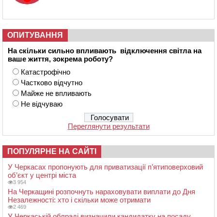
ОПИТУВАННЯ
На скільки сильно впливають відключення світла на
ваше життя, зокрема роботу?
Катастрофічно
Частково відчутно
Майже не впливають
Не відчуваю
Переглянути результати
ПОПУЛЯРНЕ НА САЙТІ
У Черкасах пропонують для приватизації п’ятиповерховий
об’єкт у центрі міста
3 954
На Черкащині розпочнуть нараховувати виплати до Дня
Незалежності: хто і скільки може отримати
2 469
У Черкаській облраді визначили кандидатку на посаду