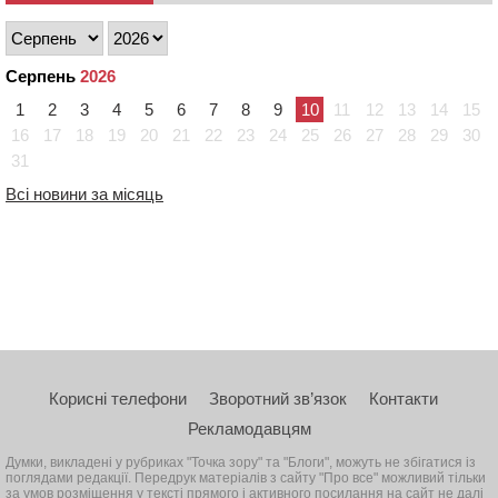
Серпень
2026
1
2
3
4
5
6
7
8
9
10
11
12
13
14
15
16
17
18
19
20
21
22
23
24
25
26
27
28
29
30
31
Всі новини за місяць
Корисні телефони
Зворотний зв’язок
Контакти
Рекламодавцям
Думки, викладені у рубриках "Точка зору" та "Блоги", можуть не збігатися із
поглядами редакції. Передрук матеріалів з сайту "Про все" можливий тільки
за умов розміщення у тексті прямого і активного посилання на сайт не далі