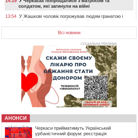
14:29
У Черкасах попрощалися з матросом та
солдатом, які загинули на війні
13:54
У Жашкові чоловік погрожував людям гранатою і
зберігав вдома схрон боєприпасів
13:18
У Черкасах екологи виявили скид забрудненої рідини
Всі новини
в Дніпро
СОЦІАЛЬНА РЕКЛАМА
12:42
У Тальнівській громаді провели в останню путь
захисника, який помер від тяжкої хвороби
12:05
У Городищі шестикласниця наклала на себе
руки: незадовго до трагедії її побили однолітки
(ВІДЕО)
12:00
Учителя Черкаської гімназії №31 відзначили Премією
Кабміну
11:19
На Черкащині запрацювала Мистецько-краєзнавча
рада
10:40
У Вільшанській громаді попрощалися із
АНОНСИ
захисником, який помер від тяжких поранень
Черкаси прийматимуть Український
09:59
Всі опинилися в кюветі: у Будищі зіткнулися два
урбаністичний форум: реєстрація
автомобілі та мотоцикл