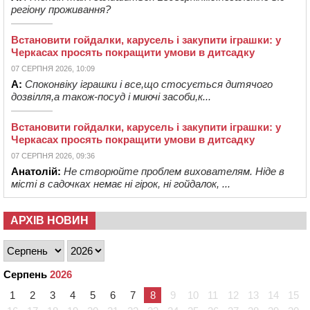
регіону проживання?
Встановити гойдалки, карусель і закупити іграшки: у
Черкасах просять покращити умови в дитсадку
07 СЕРПНЯ 2026, 10:09
А:
Споконвіку іграшки і все,що стосується дитячого
дозвілля,а також-посуд і миючі засоби,к...
Встановити гойдалки, карусель і закупити іграшки: у
Черкасах просять покращити умови в дитсадку
07 СЕРПНЯ 2026, 09:36
Анатолій:
Не створюйте проблем вихователям. Ніде в
місті в садочках немає ні гірок, ні гойдалок, ...
АРХІВ НОВИН
Серпень
2026
1
2
3
4
5
6
7
8
9
10
11
12
13
14
15