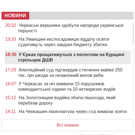
НОВИНИ
20:32
Черкаські вершники здобули нагороди української
першості
19:33
На Уманщині експосадовицю відділу освіти
судитимуть через завдані бюджету збитки
18:30
У Єрках прощатимуться з полеглим на Курщині
стрільцем ДШВ
17:29
Апеляційний суд підтвердив стягнення майже 250
тис. грн шкоди за незаконний вилов риби
16:07
У Черкасах за ніч виявили 15 порушників
комендантської години та 10 нетверезих водіїв
15:12
На Золотоніщині водійка збила пішохода, який
перебігав дорогу
14:11
На Черкащині прокуратура через суд вимагає взяти
під охорону 188-річну церкву
Всі новини
13:00
У Смілі біля магазину під колесами вантажівки
загинула жінка