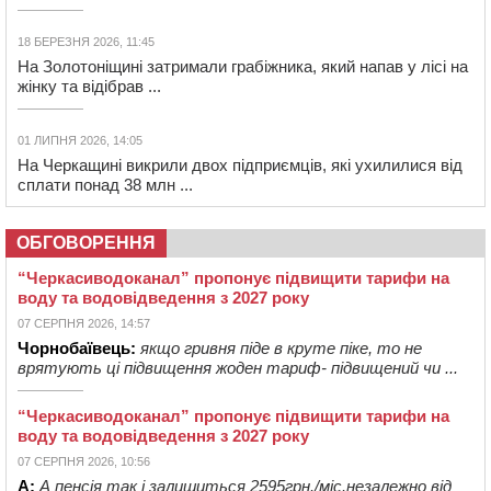
18 БЕРЕЗНЯ 2026, 11:45
На Золотоніщині затримали грабіжника, який напав у лісі на
жінку та відібрав ...
01 ЛИПНЯ 2026, 14:05
На Черкащині викрили двох підприємців, які ухилилися від
сплати понад 38 млн ...
ОБГОВОРЕННЯ
“Черкасиводоканал” пропонує підвищити тарифи на
воду та водовідведення з 2027 року
07 СЕРПНЯ 2026, 14:57
Чорнобаївець:
якщо гривня піде в круте піке, то не
врятують ці підвищення жоден тариф- підвищений чи ...
“Черкасиводоканал” пропонує підвищити тарифи на
воду та водовідведення з 2027 року
07 СЕРПНЯ 2026, 10:56
А:
А пенсія так і залишиться 2595грн./міс.незалежно від