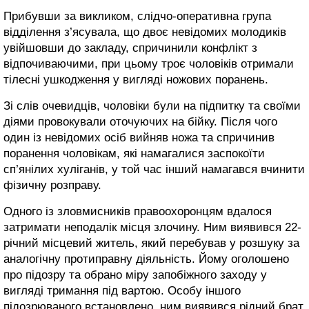
Прибувши за викликом, слідчо-оперативна група
відділення з’ясувала, що двоє невідомих молодиків
увійшовши до закладу, спричинили конфлікт з
відпочиваючими, при цьому троє чоловіків отримали
тілесні ушкодження у вигляді ножових поранень.
Зі слів очевидців, чоловіки були на підпитку та своїми
діями провокували оточуючих на бійку. Після чого
один із невідомих осіб вийняв ножа та спричинив
поранення чоловікам, які намагалися заспокоїти
сп’янілих хуліганів, у той час інший намагався вчинити
фізичну розправу.
Одного із зловмисників правоохоронцям вдалося
затримати неподалік місця злочину. Ним виявився 22-
річний місцевий житель, який перебував у розшуку за
аналогічну протиправну діяльність. Йому оголошено
про підозру та обрано міру запобіжного заходу у
вигляді тримання під вартою. Особу іншого
підозрюваного встановлено, ним виявився рідний брат