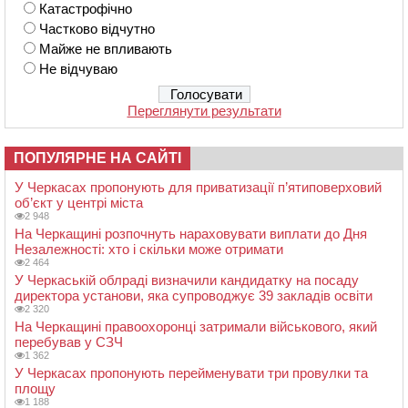
Катастрофічно
Частково відчутно
Майже не впливають
Не відчуваю
Переглянути результати
ПОПУЛЯРНЕ НА САЙТІ
У Черкасах пропонують для приватизації п’ятиповерховий
об’єкт у центрі міста
2 948
На Черкащині розпочнуть нараховувати виплати до Дня
Незалежності: хто і скільки може отримати
2 464
У Черкаській облраді визначили кандидатку на посаду
директора установи, яка супроводжує 39 закладів освіти
2 320
На Черкащині правоохоронці затримали військового, який
перебував у СЗЧ
1 362
У Черкасах пропонують перейменувати три провулки та
площу
1 188