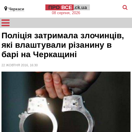
ПРО
ВСЕ
.ck.ua
Черкаси
08 серпня, 2026
Поліція затримала злочинців,
які влаштували різанину в
барі на Черкащині
22 ЖОВТНЯ 2016, 16:30