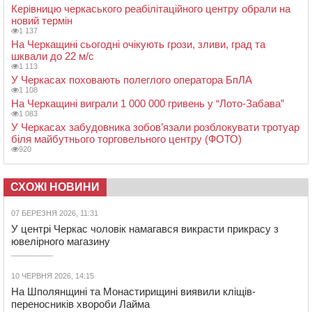
Керівницю черкаського реабілітаційного центру обрали на
новий термін
1 137
На Черкащині сьогодні очікують грози, зливи, град та
шквали до 22 м/с
1 113
У Черкасах поховають полеглого оператора БпЛА
1 108
На Черкащині виграли 1 000 000 гривень у “Лото-Забава”
1 083
У Черкасах забудовника зобов’язали розблокувати тротуар
біля майбутнього торговельного центру (ФОТО)
920
СХОЖІ НОВИНИ
07 БЕРЕЗНЯ 2026, 11:31
У центрі Черкас чоловік намагався викрасти прикрасу з
ювелірного магазину
10 ЧЕРВНЯ 2026, 14:15
На Шполянщині та Монастирищині виявили кліщів-
переносників хвороби Лайма