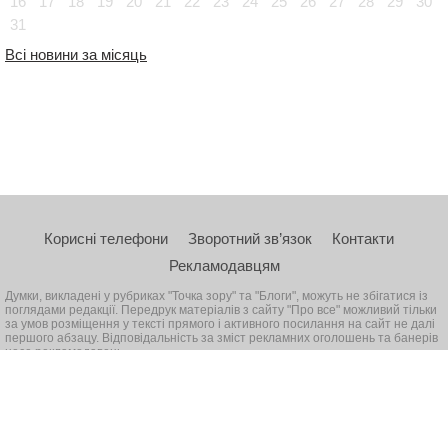
16
17
18
19
20
21
22
23
24
25
26
27
28
29
30
31
Всі новини за місяць
Корисні телефони
Зворотний зв’язок
Контакти
Рекламодавцям
Думки, викладені у рубриках "Точка зору" та "Блоги", можуть не збігатися із
поглядами редакції. Передрук матеріалів з сайту "Про все" можливий тільки
за умов розміщення у тексті прямого і активного посилання на сайт не далі
першого абзацу. Відповідальність за зміст рекламних оголошень та банерів
несе рекламодавець
© 2026, Всі права захищені