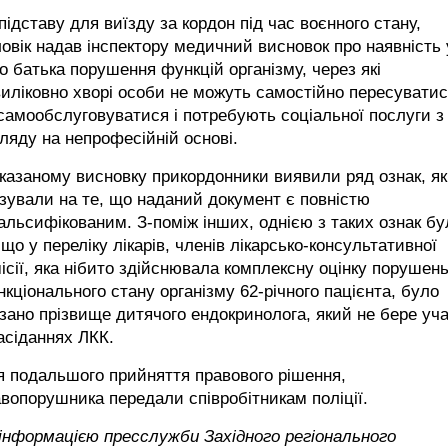
підставу для виїзду за кордон під час воєнного стану,
овік надав інспектору медичний висновок про наявність 
о батька порушення функцій організму, через які
иліковно хворі особи не можуть самостійно пересувати
самообслуговуватися і потребують соціальної послуги з
ляду на непрофесійній основі.
казаному висновку прикордонники виявили ряд ознак, як
зували на те, що наданий документ є повністю
льсифікованим. З-поміж інших, однією з таких ознак бу
 що у переліку лікарів, членів лікарсько-консультативної
ісії, яка нібито здійснювала комплексну оцінку порушен
кціонального стану організму 62-річного пацієнта, було
зано прізвище дитячого ендокринолога, який не бере уча
асіданнях ЛКК.
 подальшого прийняття правового рішення,
вопорушника передали співробітникам поліції.
інформацією пресслужби Західного регіонального