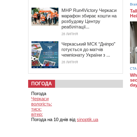
MHP Run4Victory Черкаси
марафон збирає кошти на
розбудову Центру
реабілітації...
28 ЛИПНЯ
Черкаський МСК “Дніпро”
готується до матчів
чемпіонату України з ...
28 ЛИПНЯ
ПОГОДА
Погода
Черкаси
вологість:
тиск:
вітер:
Погода на 10 днів від
sinoptik.ua