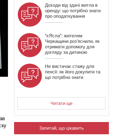
Доходи від здачі житла в
оренду: що потрібно знати
про оподаткування
“єЯсла”: жителям
Черкащини роз’яснили, як
отримати допомогу для
догляду за дитиною
Не вистачає стажу для
пенсії: як його докупити та
що потрібно знати
Читати ще
ав
ску
Запитай, що цікавить