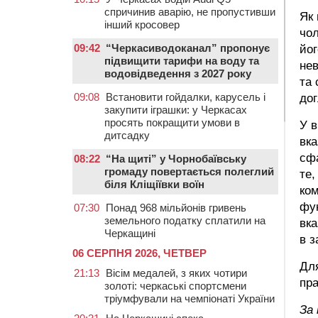
спричинив аварію, не пропустивши
Як 
інший кросовер
чол
09:42
“Черкасиводоканал” пропонує
йог
підвищити тарифи на воду та
нев
водовідведення з 2027 року
та 
09:08
Встановити гойдалки, карусель і
дог
закупити іграшки: у Черкасах
просять покращити умови в
У в
дитсадку
вка
сфа
08:22
“На щиті” у Чорнобаївську
громаду повертається полеглий
те,
біля Кліщіївки воїн
ком
фун
07:30
Понад 968 мільйонів гривень
земельного податку сплатили на
вка
Черкащині
в з
06 СЕРПНЯ 2026, ЧЕТВЕР
Для
21:13
Вісім медалей, з яких чотири
пра
золоті: черкаські спортсмени
тріумфували на чемпіонаті України
За 