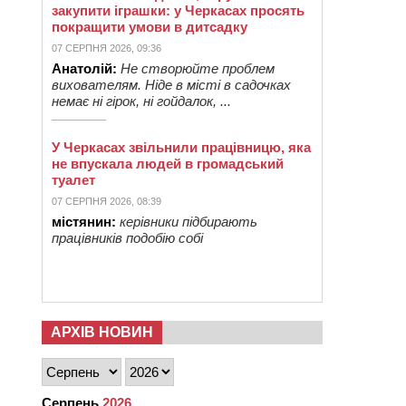
закупити іграшки: у Черкасах просять
покращити умови в дитсадку
07 СЕРПНЯ 2026, 09:36
Анатолій:
Не створюйте проблем
вихователям. Ніде в місті в садочках
немає ні гірок, ні гойдалок, ...
У Черкасах звільнили працівницю, яка
не впускала людей в громадський
туалет
07 СЕРПНЯ 2026, 08:39
містянин:
керівники підбирають
працівників подобію собі
АРХІВ НОВИН
Серпень
2026