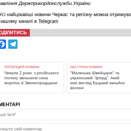
равління Держприкордонслужби України
сі найцікавіші новини Черкас та регіону можна отримув
 нашому каналі в
Telegram
ОДІЛИТИСЬ
Facebook
Telegram
ПОПЕРЕДНЯ НОВИНА
НАСТУПНА НОВИНА
Чекали 2 роки: з російського
“Маленька Швейцарія” та
полону звільнили сина
український “фіорд”: який
морпіха зі Звенигородщини
має вигляд Буцький каньйон
восени
МЕНТАРІ