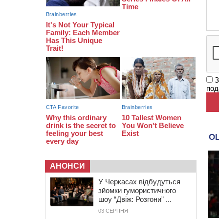
замінили аортальний клапан
З
под
АНОНСИ
У Черкасах відбудуться
зйомки гумористичного
шоу “Двіж: Розгони” ...
03 СЕРПНЯ