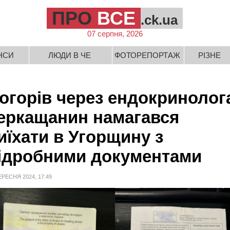
ПРО
ВСЕ
.ck.ua
07 серпня, 2026
НСИ
ЛЮДИ В ЧЕ
ФОТОРЕПОРТАЖ
РІЗНЕ
огорів через ендокринолог
еркащанин намагався
иїхати в Угорщину з
ідробними документами
ЕРЕСНЯ 2024, 17:49