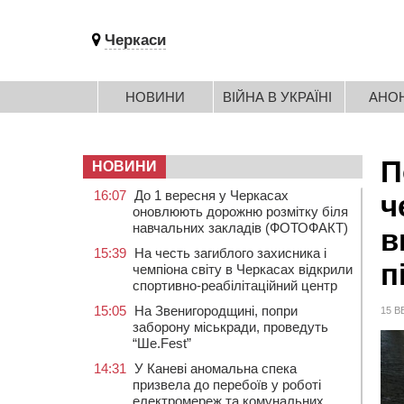
Черкаси
НОВИНИ
ВІЙНА В УКРАЇНІ
АНО
П
НОВИНИ
16:07
До 1 вересня у Черкасах
ч
оновлюють дорожню розмітку біля
навчальних закладів (ФОТОФАКТ)
в
15:39
На честь загиблого захисника і
п
чемпіона світу в Черкасах відкрили
спортивно-реабілітаційний центр
15:05
На Звенигородщині, попри
15 В
заборону міськради, проведуть
“Ше.Fest”
14:31
У Каневі аномальна спека
призвела до перебоїв у роботі
електромереж та комунальних