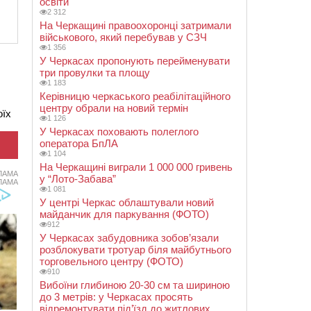
освіти
2 312
На Черкащині правоохоронці затримали
військового, який перебував у СЗЧ
1 356
У Черкасах пропонують перейменувати
три провулки та площу
1 183
Керівницю черкаського реабілітаційного
центру обрали на новий термін
оїх
1 126
У Черкасах поховають полеглого
оператора БпЛА
1 104
На Черкащині виграли 1 000 000 гривень
ЛАМА
у “Лото-Забава”
ЛАМА
1 081
У центрі Черкас облаштували новий
майданчик для паркування (ФОТО)
912
У Черкасах забудовника зобов’язали
розблокувати тротуар біля майбутнього
торговельного центру (ФОТО)
910
Вибоїни глибиною 20-30 см та шириною
до 3 метрів: у Черкасах просять
відремонтувати під’їзд до житлових