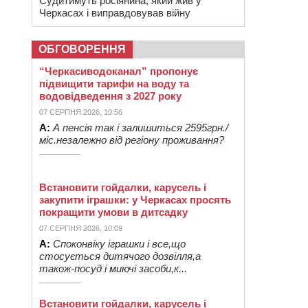
Судитимуть росіянина, який жив у
Черкасах і виправдовував війну
ОБГОВОРЕННЯ
“Черкасиводоканал” пропонує
підвищити тарифи на воду та
водовідведення з 2027 року
07 СЕРПНЯ 2026, 10:56
А:
А пенсія так і залишиться 2595грн./
міс.незалежно від регіону проживання?
Встановити гойдалки, карусель і
закупити іграшки: у Черкасах просять
покращити умови в дитсадку
07 СЕРПНЯ 2026, 10:09
А:
Споконвіку іграшки і все,що
стосується дитячого дозвілля,а
також-посуд і миючі засоби,к...
Встановити гойдалки, карусель і