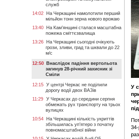
служб
14:02
На Черкащині намолотили перший
мільйон тонн зерна нового врожаю
13:40
На Кам’янщині сталася масштабна
пожежа сміттєзвалища
13:26
На Черкащині сьогодні очікують
грози, зливи, град та шквали до 22
м/с
12:50
Внаслідок падіння вертольота
загинув 28-річний захисник зі
Сміли
12:15
У центрі Черкас не поділили
У с
дорогу водії двох ВАЗів
пр
11:29
У Черкасах до середини серпня
че
обмежать рух транспорту на трьох
пі
вулицях
10:54
На Черкащині кількість укриттів
По
збільшилась уп’ятеро з початку
34-
повномасштабної війни
раз
10:15
У Черкасах водій Audi Q5