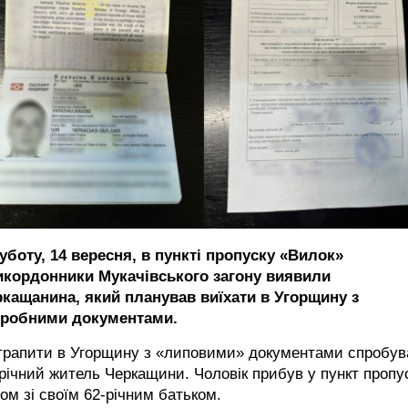
уботу, 14 вересня, в пункті пропуску «Вилок»
икордонники Мукачівського загону виявили
ркащанина, який планував виїхати в Угорщину з
дробними документами.
трапити в Угорщину з «липовими» документами спробув
річний житель Черкащини. Чоловік прибув у пункт пропу
ом зі своїм 62-річним батьком.