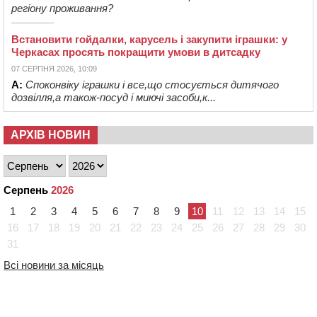
регіону проживання?
Встановити гойдалки, карусель і закупити іграшки: у
Черкасах просять покращити умови в дитсадку
07 СЕРПНЯ 2026, 10:09
А:
Споконвіку іграшки і все,що стосується дитячого
дозвілля,а також-посуд і миючі засоби,к...
АРХІВ НОВИН
Серпень
2026
1
2
3
4
5
6
7
8
9
10
11
12
13
14
15
16
17
18
19
20
21
22
23
24
25
26
27
28
29
30
31
Всі новини за місяць