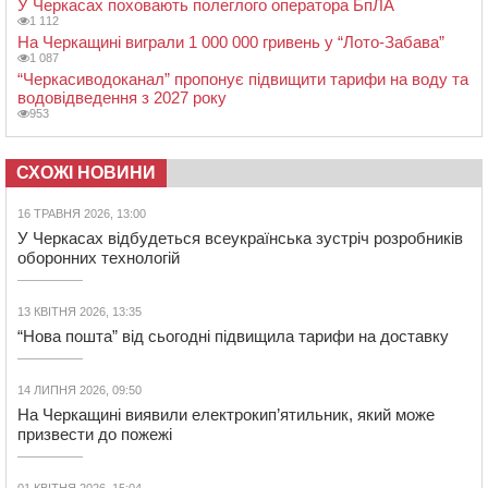
У Черкасах поховають полеглого оператора БпЛА
1 112
На Черкащині виграли 1 000 000 гривень у “Лото-Забава”
1 087
“Черкасиводоканал” пропонує підвищити тарифи на воду та
водовідведення з 2027 року
953
СХОЖІ НОВИНИ
16 ТРАВНЯ 2026, 13:00
У Черкасах відбудеться всеукраїнська зустріч розробників
оборонних технологій
13 КВІТНЯ 2026, 13:35
“Нова пошта” від сьогодні підвищила тарифи на доставку
14 ЛИПНЯ 2026, 09:50
На Черкащині виявили електрокип’ятильник, який може
призвести до пожежі
01 КВІТНЯ 2026, 15:04