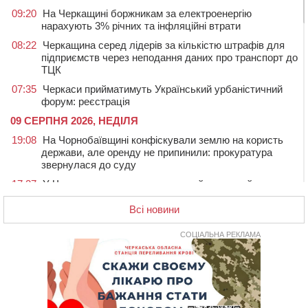
09:20
На Черкащині боржникам за електроенергію
нарахують 3% річних та інфляційні втрати
08:22
Черкащина серед лідерів за кількістю штрафів для
підприємств через неподання даних про транспорт до
ТЦК
07:35
Черкаси прийматимуть Український урбаністичний
форум: реєстрація
09 СЕРПНЯ 2026, НЕДІЛЯ
19:08
На Чорнобаївщині конфіскували землю на користь
держави, але оренду не припинили: прокуратура
звернулася до суду
17:27
У Черкасах триває завершальний етап прийому заяв
на літній відпочинок дітей пільгових категорій
Всі новини
15:32
«Будеш пожежним!»: рятувальник з Умані про
професію, що почалася з його власного порятунку
СОЦІАЛЬНА РЕКЛАМА
13:15
Від початку року на водоймах Черкащини загинули
37 людей, серед них 2 дітей
11:37
Водійка на смерть збила велосипедиста в
Черкаському районі