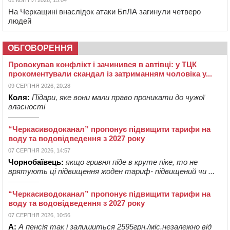
На Черкащині внаслідок атаки БпЛА загинули четверо
людей
ОБГОВОРЕННЯ
Провокував конфлікт і зачинився в автівці: у ТЦК
прокоментували скандал із затриманням чоловіка у...
09 СЕРПНЯ 2026, 20:28
Коля:
Підари, яке вони мали право проникати до чужої
власності
“Черкасиводоканал” пропонує підвищити тарифи на
воду та водовідведення з 2027 року
07 СЕРПНЯ 2026, 14:57
Чорнобаївець:
якщо гривня піде в круте піке, то не
врятують ці підвищення жоден тариф- підвищений чи ...
“Черкасиводоканал” пропонує підвищити тарифи на
воду та водовідведення з 2027 року
07 СЕРПНЯ 2026, 10:56
А:
А пенсія так і залишиться 2595грн./міс.незалежно від