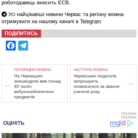
роботодавець вносить ЄСВ.
Усі найцікавіші новини Черкас та регіону можна
отримувати на нашому каналі в
Telegram
ПОДІЛИТИСЬ
Facebook
Telegram
ПОПЕРЕДНЯ НОВИНА
НАСТУПНА НОВИНА
На Черкащині
Черкаських педагогів
знешкодили вже понад
запрошують
40 тисяч
позмагатися за звання
вибухонебезпечних
учителя року
предметів
РЕКЛАМА
РЕКЛАМА