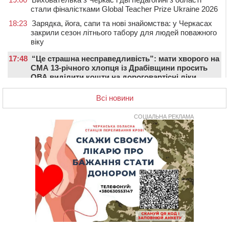
стали фіналістками Global Teacher Prize Ukraine 2026
18:23
Зарядка, йога, сапи та нові знайомства: у Черкасах
закрили сезон літнього табору для людей поважного
віку
17:48
“Це страшна несправедливість”: мати хворого на
СМА 13-річного хлопця із Драбівщини просить
ОВА виділити кошти на дороговартісні ліки
17:15
На Уманщині судитимуть колишню очільницю відділу
Всі новини
освіти через закупівлю електрики за завищеною
ціною
СОЦІАЛЬНА РЕКЛАМА
16:40
У Черкасах провели в останню путь двох
загиблих воїнів
16:07
До 1 вересня у Черкасах оновлюють дорожню
розмітку біля навчальних закладів (ФОТОФАКТ)
15:39
На честь загиблого захисника і чемпіона світу в
Черкасах відкрили спортивно-реабілітаційний центр
15:05
На Звенигородщині, попри заборону міськради,
проведуть “Ше.Fest”
14:31
У Каневі аномальна спека призвела до перебоїв у