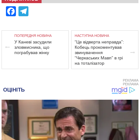
Facebook
Telegram
ПОПЕРЕДНЯ НОВИНА
НАСТУПНА НОВИНА
У Каневі засудили
“Це відверта неправда”:
зловмисника, що
Кобець прокоментував
пограбував жінку
звинувачення
“Черкаських Мавп” в грі
на тоталізатор
РЕКЛАМА
РЕКЛАМА