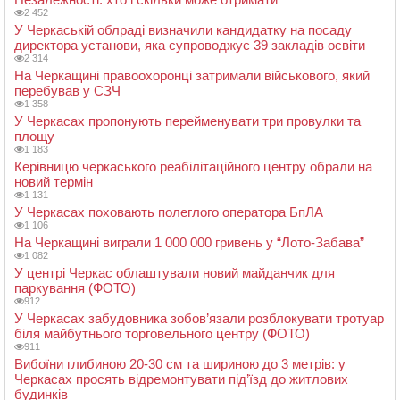
2 452
У Черкаській облраді визначили кандидатку на посаду
директора установи, яка супроводжує 39 закладів освіти
2 314
На Черкащині правоохоронці затримали військового, який
перебував у СЗЧ
1 358
У Черкасах пропонують перейменувати три провулки та
площу
1 183
Керівницю черкаського реабілітаційного центру обрали на
новий термін
1 131
У Черкасах поховають полеглого оператора БпЛА
1 106
На Черкащині виграли 1 000 000 гривень у “Лото-Забава”
1 082
У центрі Черкас облаштували новий майданчик для
паркування (ФОТО)
912
У Черкасах забудовника зобов’язали розблокувати тротуар
біля майбутнього торговельного центру (ФОТО)
911
Вибоїни глибиною 20-30 см та шириною до 3 метрів: у
Черкасах просять відремонтувати під’їзд до житлових
будинків