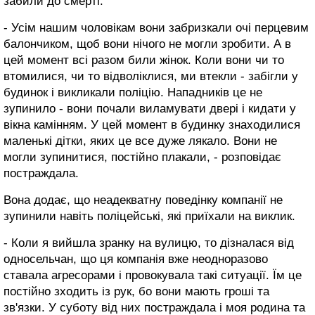
забили до смерті.
- Усім нашим чоловікам вони забризкали очі перцевим
балончиком, щоб вони нічого не могли зробити. А в
цей момент всі разом били жінок. Коли вони чи то
втомилися, чи то відволіклися, ми втекли - забігли у
будинок і викликали поліцію. Нападників це не
зупинило - вони почали виламувати двері і кидати у
вікна камінням. У цей момент в будинку знаходилися
маленькі дітки, яких це все дуже лякало. Вони не
могли зупинитися, постійно плакали, - розповідає
постраждала.
Вона додає, що неадекватну поведінку компанії не
зупинили навіть поліцейські, які приїхали на виклик.
- Коли я вийшла зранку на вулицю, то дізналася від
односельчан, що ця компанія вже неодноразово
ставала агресорами і провокувала такі ситуації. Їм це
постійно зходить із рук, бо вони мають гроші та
зв'язки. У суботу від них постраждала і моя родина та