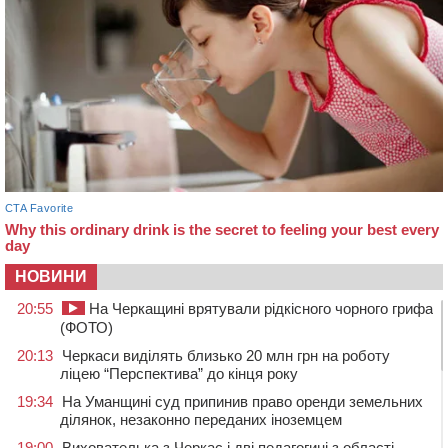
НОВИНИ
20:55
На Черкащині врятували рідкісного чорного грифа
(ФОТО)
20:13
Черкаси виділять близько 20 млн грн на роботу
ліцею “Перспектива” до кінця року
19:34
На Уманщині суд припинив право оренди земельних
ділянок, незаконно переданих іноземцем
19:00
Вихователька з Черкас і дві педагогині з області