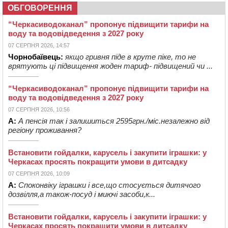
ОБГОВОРЕННЯ
“Черкасиводоканал” пропонує підвищити тарифи на
воду та водовідведення з 2027 року
07 СЕРПНЯ 2026, 14:57
Чорнобаївець:
якщо гривня піде в круте піке, то не
врятують ці підвищення жоден тариф- підвищений чи ...
“Черкасиводоканал” пропонує підвищити тарифи на
воду та водовідведення з 2027 року
07 СЕРПНЯ 2026, 10:56
А:
А пенсія так і залишиться 2595грн./міс.незалежно від
регіону проживання?
Встановити гойдалки, карусель і закупити іграшки: у
Черкасах просять покращити умови в дитсадку
07 СЕРПНЯ 2026, 10:09
А:
Споконвіку іграшки і все,що стосується дитячого
дозвілля,а також-посуд і миючі засоби,к...
Встановити гойдалки, карусель і закупити іграшки: у
Черкасах просять покращити умови в дитсадку