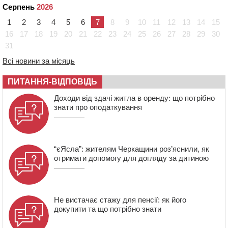
09:08
Встановити гойдалки, карусель і закупити іграшки: у
Серпень
2026
Черкасах просять покращити умови в дитсадку
1
2
3
4
5
6
7
8
9
10
11
12
13
14
15
08:22
“На щиті” у Чорнобаївську громаду повертається
16
17
18
19
20
21
22
23
24
25
26
27
28
29
30
полеглий біля Кліщіївки воїн
31
07:30
Понад 968 мільйонів гривень земельного податку
Всі новини за місяць
сплатили на Черкащині
06 СЕРПНЯ 2026, ЧЕТВЕР
ПИТАННЯ-ВІДПОВІДЬ
21:13
Вісім медалей, з яких чотири золоті: черкаські
Доходи від здачі житла в оренду: що потрібно
спортсмени тріумфували на чемпіонаті України
знати про оподаткування
“єЯсла”: жителям Черкащини роз’яснили, як
отримати допомогу для догляду за дитиною
Не вистачає стажу для пенсії: як його
докупити та що потрібно знати