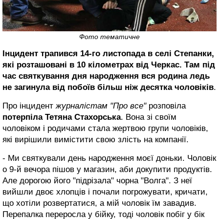
Фото тематичне
Інцидент трапився 14-го листопада в селі Степанки,
які розташовані в 10 кілометрах від Черкас. Там під
час святкування дня народження вся родина ледь
не загинула від побоїв більш ніж десятка чоловіків
.
Про інцидент
журналістам "Про все"
розповіла
потерпіла Тетяна Стахорська
. Вона зі своїм
чоловіком і родичами стала жертвою групи чоловіків,
які вирішили вимістити свою злість на компанії.
- Ми святкували день народження моєї доньки. Чоловік
о 9-й вечора пішов у магазин, аби докупити продуктів.
Але дорогою його "підрізала" чорна "Волга". З неї
вийшли двоє хлопців і почали погрожувати, кричати,
що хотіли розвертатися, а мій чоловік їм завадив.
Перепалка переросла у бійку, тоді чоловік побіг у бік