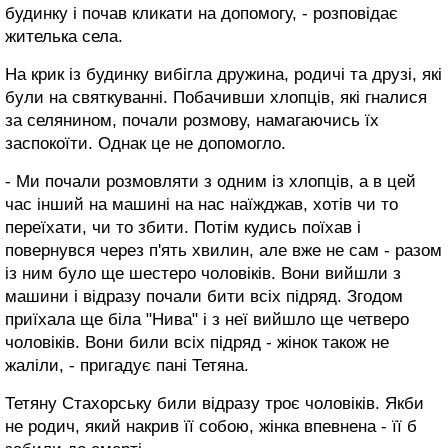
будинку і почав кликати на допомогу, - розповідає
жителька села.
На крик із будинку вибігла дружина, родичі та друзі, які
були на святкуванні. Побачивши хлопців, які гналися
за селянином, почали розмову, намагаючись їх
заспокоїти. Однак це не допомогло.
- Ми почали розмовляти з одним із хлопців, а в цей
час інший на машині на нас наїжджав, хотів чи то
переїхати, чи то збити. Потім кудись поїхав і
повернувся через п'ять хвилин, але вже не сам - разом
із ним було ще шестеро чоловіків. Вони вийшли з
машини і відразу почали бити всіх підряд. Згодом
приїхала ще біла "Нива" і з неї вийшло ще четверо
чоловіків. Вони били всіх підряд - жінок також не
жаліли, - пригадує пані Тетяна.
Тетяну Стахорську били відразу троє чоловіків. Якби
не родич, який накрив її собою, жінка впевнена - її б