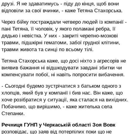
друзі. Я не здаватимусь - піду до кінця, щоб вони
відповіли за свої вчинки, - каже Тетяна Стахорська.
Через бійку постраждали четверо людей із компанії -
пані Тетяна, її чоловік, у якого поламані ребра, її
дядько і невістка. У них - закриті черепно-мозкові
травми, підшкірні гематоми, забої грудної клітини,
травми живота та синці по всьому тілі.
Тетяна Стахорська каже, що досі ніхто з агресорів не
виявив бажання ні відшкодувати завдані збитки чи
компенсувати побої, ні навіть попросити вибачення.
- Сьогодні будемо зустрічатися з батьком одного з
хлопців, який був у компанії і бив нас. Він каже, що
хоче розібратися у ситуації, яка сталася на вихідних.
Побачимо, що вирішимо, - каже жителька села
Степанки.
Речниця ГУНП у Черкаській області Зоя Вовк
розповідає, що заяв від потерпілих поки що не