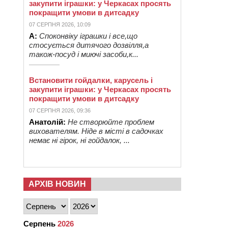
закупити іграшки: у Черкасах просять
покращити умови в дитсадку
07 СЕРПНЯ 2026, 10:09
А:
Споконвіку іграшки і все,що
стосується дитячого дозвілля,а
також-посуд і миючі засоби,к...
Встановити гойдалки, карусель і
закупити іграшки: у Черкасах просять
покращити умови в дитсадку
07 СЕРПНЯ 2026, 09:36
Анатолій:
Не створюйте проблем
вихователям. Ніде в місті в садочках
немає ні гірок, ні гойдалок, ...
АРХІВ НОВИН
Серпень
2026