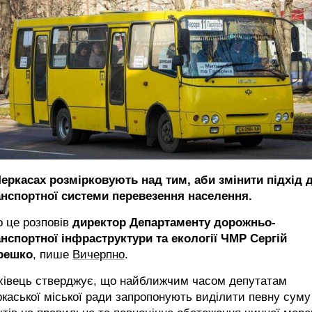
Черкасах розмірковують над тим, аби змінити підхід 
анспортної системи перевезення населення.
 це розповів
директор Департаменту дорожньо-
анспортної інфраструктури та екології ЧМР
Сергій
решко
, пише
Вичерпно
.
хівець стверджує, що найближчим часом депутатам
каської міської ради запропонують виділити певну суму