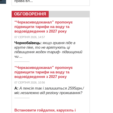
права вл...
ОБГОВОРЕННЯ
“Черкасиводоканал” пропонує
підвищити тарифи на воду та
водовідведення з 2027 року
07 СЕРПНЯ 2026, 14:57
Чорнобаївець:
якщо гривня піде в
круте піке, то не врятують ці
підвищення жоден тариф- підвищений
чи ...
“Черкасиводоканал” пропонує
підвищити тарифи на воду та
водовідведення з 2027 року
07 СЕРПНЯ 2026, 10:56
А:
А пенсія так і залишиться 2595грн./
міс.незалежно від регіону проживання?
Встановити гойдалки, карусель і