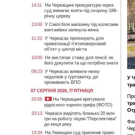
14:11
На Черкащині прокуратура через
суд вимагає взяти під охорону 188-
річну церкву
13:00
У Смілі біля магазину під колесами
вантажівки загинула жінка
11:33
У Черкасах пропонують для
приватизації п’ятиповерховий
об’єкт у центрі міста
10:00
Не вистачає стажу для пенсії: як
його докупити та що потрібно знати
08:23
У Черкасах виявили низку
недоліків у гуртожитку, де
У 
проживають ВПО
тр
07 СЕРПНЯ 2026, П'ЯТНИЦЯ
Про
20:55
На Черкащині врятували
тр
рідкісного чорного грифа (ФОТО)
От
20:13
Черкаси виділять близько 20 млн
грн на роботу ліцею “Перспектива”
Фа
до кінця року
Чер
19:34
На Уманщині суд припинив право