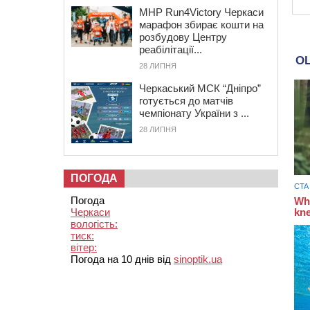
MHP Run4Victory Черкаси
марафон збирає кошти на
розбудову Центру
реабілітації...
28 ЛИПНЯ
Черкаський МСК “Дніпро”
готується до матчів
чемпіонату України з ...
28 ЛИПНЯ
ПОГОДА
Погода
Черкаси
вологість:
тиск:
вітер:
Погода на 10 днів від
sinoptik.ua