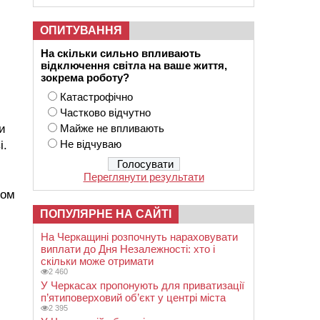
ОПИТУВАННЯ
На скільки сильно впливають
відключення світла на ваше життя,
зокрема роботу?
Катастрофічно
Частково відчутно
и
Майже не впливають
Не відчуваю
і.
Переглянути результати
ром
ПОПУЛЯРНЕ НА САЙТІ
На Черкащині розпочнуть нараховувати
виплати до Дня Незалежності: хто і
скільки може отримати
2 460
У Черкасах пропонують для приватизації
п’ятиповерховий об’єкт у центрі міста
2 395