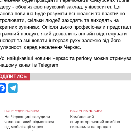
стеження буде проводити переможець конкурсних торгів
деру - обов’язково науковий заклад, університет. Ця
анова повинна буде розуміти всі нюанси та практично
тролювати, скільки людей заходять та виходять на
кретних зупинках. Опісля цього професіонали представ
грамний продукт, який дозволить онлайн відстежувати
нспорт та змінювати інтервал руху залежно від його
улярності серед населення Черкас.
сі найцікавіші новини Черкас та регіону можна отримув
 нашому каналі в
Telegram
ОДІЛИТИСЬ
Facebook
Telegram
ПОПЕРЕДНЯ НОВИНА
НАСТУПНА НОВИНА
На Черкащині засудили
Кам’янський
чоловіка, який відмовився
спиртогорілчаний комбінат
від мобілізації через
виставили на продаж