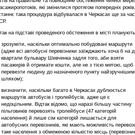
тів на правильне та повноцінне обстеження чинної мере
асажиропотоків, які змінилися протягом попередніх років
таннє така процедура відбувалася в Черкасах ще за час
СР.
так на підставі проведеного обстеження в місті планують
зрозуміти, наскільки оптимально побудовані маршрути
(адже всі автобусні перевізники заїжджають хоча б на 
квартали бульвару Шевченка задля того, аби взяти
пасажирів й отримати кошти, але не з тією метою, щоб
перевезти людину до назначеного пункту найзручнішим
шляхом);
визначити, наскільки багато в Черкасах дублюється
маршрутів автобусів і тролейбусів, адже це є
недоцільним. Відтак відомо, що наразі більшу частину
пільговиків перевозять тролейбуси (47 категорій
населення) й лише сім категорій лишається для
автобусних перевізників, які мають можливість перевоз
таке населення з обмеженою кількістю місць (перевізни