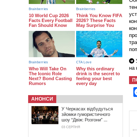
Об
тен
12:50
Внаслідок падіння вертольота
загинув 28-річний захисник зі
уст
Сміли
кон
кон
про
тра
поп
У
на
П
АНОНСИ
У Черкасах відбудуться
зйомки гумористичного
шоу “Двіж: Розгони” ...
03 СЕРПНЯ