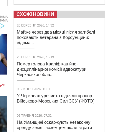
СХОЖІ НОВИНИ
ЛАМА
ЛАМА
20 БЕРЕЗНЯ 2026, 14:32
Майже через два місяці після загибелі
поховають ветерана з Корсунщини:
відома...
23 БЕРЕЗНЯ 2026, 15:19
Помер голова Кваліфікаційно-
дисциплінарної комісії адвокатури
Черкаської обла...
05 ЛИПНЯ 2026, 11:01
У Черкасах урочисто підняли прапор
Військово-Морських Сил ЗСУ (ФОТО)
05 ТРАВНЯ 2026, 07:32
На Уманщині оскаржують незаконну
оренду землі іноземцем після втрати