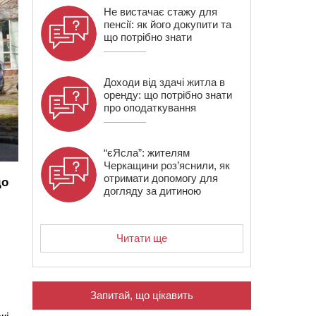
Не вистачає стажу для
пенсії: як його докупити та
що потрібно знати
Доходи від здачі житла в
оренду: що потрібно знати
про оподаткування
“єЯсла”: жителям
Черкащини роз’яснили, як
отримати допомогу для
до
догляду за дитиною
Читати ще
Запитай, що цікавить