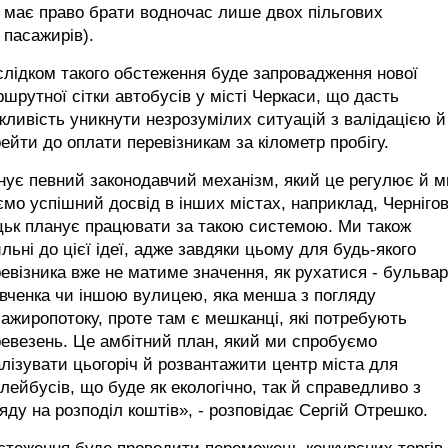
має право брати водночас лише двох пільгових
пасажирів).
лідком такого обстеження буде запровадження нової
шрутної сітки автобусів у місті Черкаси, що дасть
ливість уникнути незрозумілих ситуацій з валідацією й
ейти до оплати перевізникам за кілометр пробігу.
нує певний законодавчий механізм, який це регулює й м
мо успішний досвід в інших містах, наприклад, Чернігов
цьк планує працювати за такою системою. Ми також
льні до цієї ідеї, адже завдяки цьому для будь-якого
евізника вже не матиме значення, як рухатися - бульва
вченка чи іншою вулицею, яка менша з погляду
ажиропотоку, проте там є мешканці, які потребують
евезень. Це амбітний план, який ми спробуємо
лізувати цьогоріч й розвантажити центр міста для
лейбусів, що буде як екологічно, так й справедливо з
яду на розподіл коштів», - розповідає Сергій Отрешко.