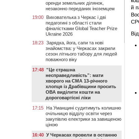
кош
оренди земельних ділянок,
й п
незаконно переданих іноземцем
Вос
19:00
Вихователька з Черкас і дві
СР
педагогині з області стали
фіналістками Global Teacher Prize
Від
Ukraine 2026
18:23
Зарядка, йога, сапи та нові
знайомства: у Черкасах закрили
сезон літнього табору для людей
поважного віку
17:48
“Це страшна
несправедливість”: мати
хворого на СМА 13-річного
хлопця із Драбівщини просить
ОВА виділити кошти на
дороговартісні ліки
17:15
На Уманщині судитимуть колишню
очільницю відділу освіти через
закупівлю електрики за завищеною
ціною
16:40
У Черкасах провели в останню