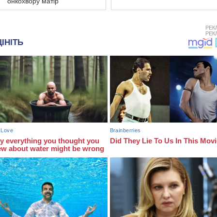
онкохвору матір
РЕК
РЕК