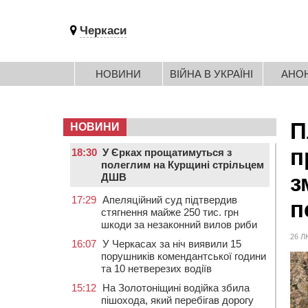
Черкаси
НОВИНИ
ВІЙНА В УКРАЇНІ
АНО
П
НОВИНИ
п
18:30
У Єрках прощатимуться з
полеглим на Курщині стрільцем
з
ДШВ
17:29
Апеляційний суд підтвердив
п
стягнення майже 250 тис. грн
шкоди за незаконний вилов риби
26 Л
16:07
У Черкасах за ніч виявили 15
порушників комендантської години
та 10 нетверезих водіїв
15:12
На Золотоніщині водійка збила
пішохода, який перебігав дорогу