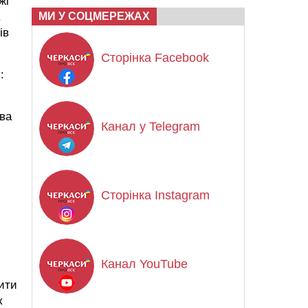
жі
.
МИ У СОЦМЕРЕЖАХ
ів
Сторінка Facebook
:
два
Канал у Telegram
Сторінка Instagram
Канал YouTube
ити
к