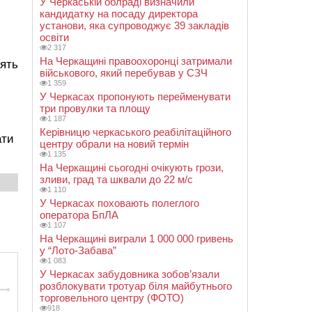
У Черкаській облраді визначили
кандидатку на посаду директора
установи, яка супроводжує 39 закладів
освіти
2 317
На Черкащині правоохоронці затримали
лять
військового, який перебував у СЗЧ
1 359
У Черкасах пропонують перейменувати
три провулки та площу
1 187
Керівницю черкаського реабілітаційного
ати
центру обрали на новий термін
1 135
На Черкащині сьогодні очікують грози,
зливи, град та шквали до 22 м/с
1 110
У Черкасах поховають полеглого
оператора БпЛА
1 107
На Черкащині виграли 1 000 000 гривень
у “Лото-Забава”
1 083
У Черкасах забудовника зобов’язали
розблокувати тротуар біля майбутнього
торговельного центру (ФОТО)
918