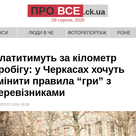
ПРО
ВСЕ
.ck.ua
08 серпня, 2026
НСИ
ЛЮДИ В ЧЕ
ФОТОРЕПОРТАЖ
РІЗНЕ
латитимуть за кілометр
робігу: у Черкасах хочуть
мінити правила “гри” з
еревізниками
ЮТОГО 2024, 09:28