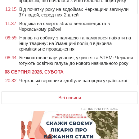
професію, що почалася з його власного порятунку
13:15
Від початку року на водоймах Черкащини загинули
37 людей, серед них 2 дітей
11:37
Водійка на смерть збила велосипедиста в
Черкаському районі
09:59
Напав на собаку з палицею та намагався наїхати на
іншу тварину: на Уманщині поліція відкрила
кримінальне провадження
08:44
Безкоштовне харчування, укриття та STEM: Черкаси
готують освітню галузь до нового навчального року
08 СЕРПНЯ 2026, СУБОТА
20:32
Черкаські вершники здобули нагороди української
першості
19:33
На Уманщині експосадовицю відділу освіти
Всі новини
судитимуть через завдані бюджету збитки
СОЦІАЛЬНА РЕКЛАМА
18:30
У Єрках прощатимуться з полеглим на Курщині
стрільцем ДШВ
17:29
Апеляційний суд підтвердив стягнення майже 250
тис. грн шкоди за незаконний вилов риби