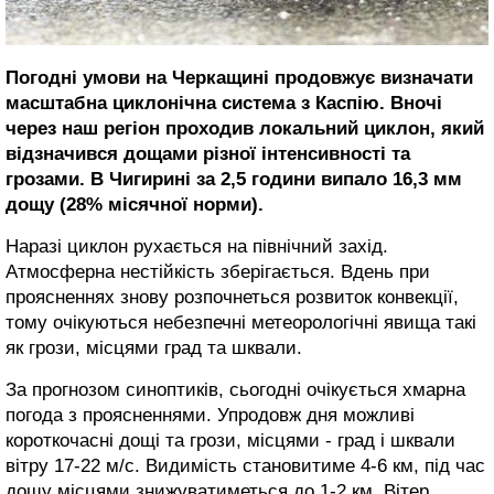
Погодні умови на Черкащині продовжує визначати
масштабна циклонічна система з Каспію. Вночі
через наш регіон проходив локальний циклон, який
відзначився дощами різної інтенсивності та
грозами. В Чигирині за 2,5 години випало 16,3 мм
дощу (28% місячної норми).
Наразі циклон рухається на північний захід.
Атмосферна нестійкість зберігається. Вдень при
проясненнях знову розпочнеться розвиток конвекції,
тому очікуються небезпечні метеорологічні явища такі
як грози, місцями град та шквали.
За прогнозом синоптиків, сьогодні очікується хмарна
погода з проясненнями. Упродовж дня можливі
короткочасні дощі та грози, місцями - град і шквали
вітру 17-22 м/с. Видимість становитиме 4-6 км, під час
дощу місцями знижуватиметься до 1-2 км. Вітер