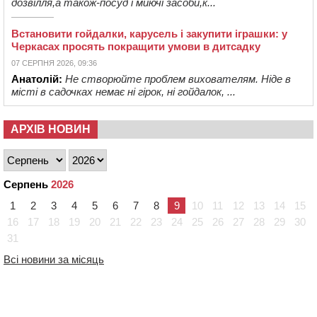
дозвілля,а також-посуд і миючі засоби,к...
Встановити гойдалки, карусель і закупити іграшки: у
Черкасах просять покращити умови в дитсадку
07 СЕРПНЯ 2026, 09:36
Анатолій:
Не створюйте проблем вихователям. Ніде в
місті в садочках немає ні гірок, ні гойдалок, ...
АРХІВ НОВИН
Серпень
2026
1
2
3
4
5
6
7
8
9
10
11
12
13
14
15
16
17
18
19
20
21
22
23
24
25
26
27
28
29
30
31
Всі новини за місяць