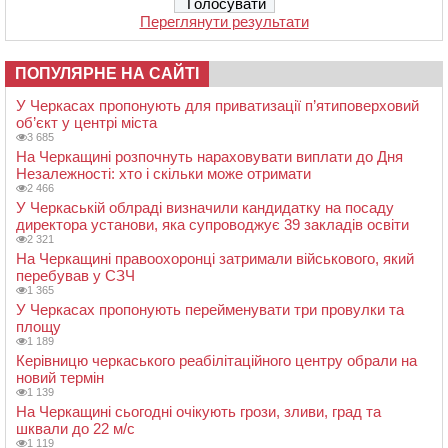
Переглянути результати
ПОПУЛЯРНЕ НА САЙТІ
У Черкасах пропонують для приватизації п’ятиповерховий
об’єкт у центрі міста
3 685
На Черкащині розпочнуть нараховувати виплати до Дня
Незалежності: хто і скільки може отримати
2 466
У Черкаській облраді визначили кандидатку на посаду
директора установи, яка супроводжує 39 закладів освіти
2 321
На Черкащині правоохоронці затримали військового, який
перебував у СЗЧ
1 365
У Черкасах пропонують перейменувати три провулки та
площу
1 189
Керівницю черкаського реабілітаційного центру обрали на
новий термін
1 139
На Черкащині сьогодні очікують грози, зливи, град та
шквали до 22 м/с
1 119