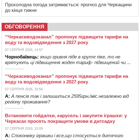
Прохолодна погода затримається: прогноз для Черкащини
до кінця тижня
ОБГОВОРЕННЯ
“Черкасиводоканал” пропонує підвищити тарифи на
воду та водовідведення з 2027 року
07 СЕРПНЯ 2026, 14:57
Чорнобаївець:
якщо гривня піде в круте піке, то не
врятують ці підвищення жоден тариф- підвищений чи ...
“Черкасиводоканал” пропонує підвищити тарифи на
воду та водовідведення з 2027 року
07 СЕРПНЯ 2026, 10:56
А:
А пенсія так і залишиться 2595грн./міс.незалежно від
регіону проживання?
Встановити гойдалки, карусель і закупити іграшки: у
Черкасах просять покращити умови в дитсадку
07 СЕРПНЯ 2026, 10:09
А:
Споконвіку іграшки і все,що стосується дитячого