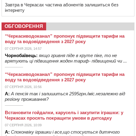
Завтра в Черкасах частина абонентів залишиться без
інтернету
ОБГОВОРЕННЯ
“Черкасиводоканал” пропонує підвищити тарифи на
воду та водовідведення з 2027 року
07 СЕРПНЯ 2026, 14:57
Чорнобаївець:
якщо гривня піде в круте піке, то не
врятують ці підвищення жоден тариф- підвищений чи ...
“Черкасиводоканал” пропонує підвищити тарифи на
воду та водовідведення з 2027 року
07 СЕРПНЯ 2026, 10:56
А:
А пенсія так і залишиться 2595грн./міс.незалежно від
регіону проживання?
Встановити гойдалки, карусель і закупити іграшки: у
Черкасах просять покращити умови в дитсадку
07 СЕРПНЯ 2026, 10:09
А:
Споконвіку іграшки і все,що стосується дитячого