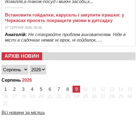
дозвілля,а також-посуд і миючі засоби,к...
Встановити гойдалки, карусель і закупити іграшки: у
Черкасах просять покращити умови в дитсадку
07 СЕРПНЯ 2026, 09:36
Анатолій:
Не створюйте проблем вихователям. Ніде в
місті в садочках немає ні гірок, ні гойдалок, ...
АРХІВ НОВИН
Серпень
2026
1
2
3
4
5
6
7
8
9
10
11
12
13
14
15
16
17
18
19
20
21
22
23
24
25
26
27
28
29
30
31
Всі новини за місяць