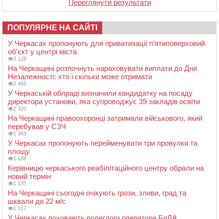
Переглянути результати
ПОПУЛЯРНЕ НА САЙТІ
У Черкасах пропонують для приватизації п’ятиповерховий
об’єкт у центрі міста
3 128
На Черкащині розпочнуть нараховувати виплати до Дня
Незалежності: хто і скільки може отримати
2 465
У Черкаській облраді визначили кандидатку на посаду
директора установи, яка супроводжує 39 закладів освіти
2 320
На Черкащині правоохоронці затримали військового, який
перебував у СЗЧ
1 363
У Черкасах пропонують перейменувати три провулки та
площу
1 188
Керівницю черкаського реабілітаційного центру обрали на
новий термін
1 137
На Черкащині сьогодні очікують грози, зливи, град та
шквали до 22 м/с
1 117
У Черкасах поховають полеглого оператора БпЛА