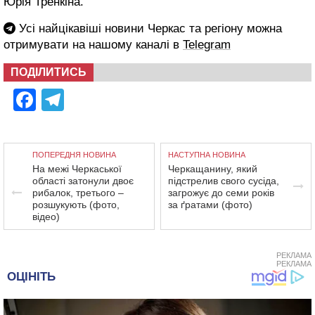
Юрія Тренкіна.
Усі найцікавіші новини Черкас та регіону можна
отримувати на нашому каналі в
Telegram
ПОДІЛИТИСЬ
Facebook
Telegram
ПОПЕРЕДНЯ НОВИНА
НАСТУПНА НОВИНА
На межі Черкаської
Черкащанину, який
області затонули двоє
підстрелив свого сусіда,
рибалок, третього –
загрожує до семи років
розшукують (фото,
за ґратами (фото)
відео)
РЕКЛАМА
РЕКЛАМА