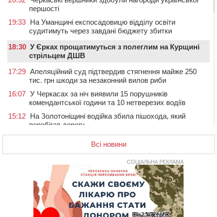
першості
19:33
На Уманщині експосадовицю відділу освіти
судитимуть через завдані бюджету збитки
18:30
У Єрках прощатимуться з полеглим на Курщині
стрільцем ДШВ
17:29
Апеляційний суд підтвердив стягнення майже 250
тис. грн шкоди за незаконний вилов риби
16:07
У Черкасах за ніч виявили 15 порушників
комендантської години та 10 нетверезих водіїв
15:12
На Золотоніщині водійка збила пішохода, який
перебігав дорогу
14:11
На Черкащині прокуратура через суд вимагає взяти
Всі новини
під охорону 188-річну церкву
13:00
У Смілі біля магазину під колесами вантажівки
СОЦІАЛЬНА РЕКЛАМА
загинула жінка
11:33
У Черкасах пропонують для приватизації
п’ятиповерховий об’єкт у центрі міста
10:00
Не вистачає стажу для пенсії: як його докупити та що
потрібно знати