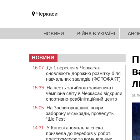
Черкаси
НОВИНИ
ВІЙНА В УКРАЇНІ
АНО
П
НОВИНИ
16:07
До 1 вересня у Черкасах
в
оновлюють дорожню розмітку біля
навчальних закладів (ФОТОФАКТ)
л
15:39
На честь загиблого захисника і
чемпіона світу в Черкасах відкрили
06 Л
спортивно-реабілітаційний центр
15:05
На Звенигородщині, попри
заборону міськради, проведуть
“Ше.Fest”
14:31
У Каневі аномальна спека
призвела до перебоїв у роботі
електромереж та комунальних