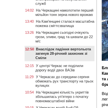
служб
14:02
На Черкащині намолотили перший
мільйон тонн зерна нового врожаю
13:40
На Кам’янщині сталася масштабна
пожежа сміттєзвалища
13:26
На Черкащині сьогодні очікують
грози, зливи, град та шквали до 22
м/с
12:50
Внаслідок падіння вертольота
загинув 28-річний захисник зі
Сміли
12:15
У центрі Черкас не поділили
Бли
дорогу водії двох ВАЗів
Ка
11:29
У Черкасах до середини серпня
та 
обмежать рух транспорту на трьох
бр
вулицях
10:54
На Черкащині кількість укриттів
Вод
збільшилась уп’ятеро з початку
лег
повномасштабної війни
річ
10:15
У Черкасах водій Audi Q5