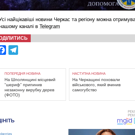
сі найцікавіші новини Черкас та регіону можна отримув
 нашому каналі в
Telegram
ОДІЛИТИСЬ
Facebook
Telegram
ПОПЕРЕДНЯ НОВИНА
НАСТУПНА НОВИНА
На Шполянщині місцевий
На Черкащині поховали
“шериф” припинив
військового, який вчинив
незаконну вирубку дерев
самогубство
(ФОТО)
РЕК
РЕК