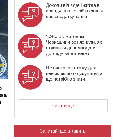
Доходи від здачі житла в
оренду: що потрібно знати
про оподаткування
“єЯсла”: жителям
Черкащини роз’яснили, як
отримати допомогу для
догляду за дитиною
Не вистачає стажу для
пенсії: як його докупити та
що потрібно знати
о
вка
ві
Читати ще
-
Запитай, що цікавить