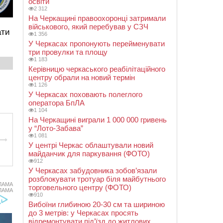
освіти
2 312
На Черкащині правоохоронці затримали
військового, який перебував у СЗЧ
ати
1 356
У Черкасах пропонують перейменувати
три провулки та площу
1 183
Керівницю черкаського реабілітаційного
центру обрали на новий термін
1 126
У Черкасах поховають полеглого
оператора БпЛА
1 104
На Черкащині виграли 1 000 000 гривень
у “Лото-Забава”
1 081
У центрі Черкас облаштували новий
майданчик для паркування (ФОТО)
912
У Черкасах забудовника зобов’язали
розблокувати тротуар біля майбутнього
ЛАМА
торговельного центру (ФОТО)
ЛАМА
910
Вибоїни глибиною 20-30 см та шириною
до 3 метрів: у Черкасах просять
відремонтувати під’їзд до житлових