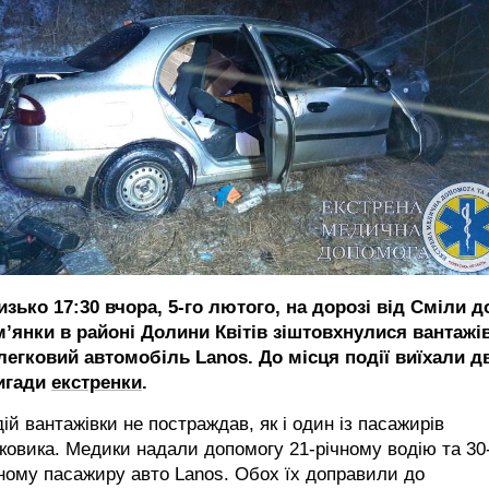
зько 17:30 вчора, 5-го лютого, на дорозі від Сміли д
м’янки в районі Долини Квітів зіштовхнулися вантажі
легковий автомобіль Lanos. До місця події виїхали д
игади
екстренки
.
ій вантажівки не постраждав, як і один із пасажирів
ковика. Медики надали допомогу 21-річному водію та 30
ному пасажиру авто Lanos. Обох їх доправили до