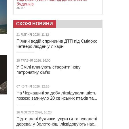
будинків
887
СХОЖІ НОВИНИ
21 ЛИПНЯ 2026, 11:12
П’яний водій спричинив ДТП під Смілою:
четверо людей у лікарні
29 ТРАВНЯ 2026, 16:00
У Смілі планують створити нову
патронатну сім’ю
07 КВІТНЯ 2026, 12:15
На Черкащині за добу ліквідували шість
пожеж: загинуло 20 свійських птахів та...
16 ЛЮТОГО 2026, 10:28
Підтоплені будинки, укриття та повалені
дерева: у Золотоноші ліквідовують нас...