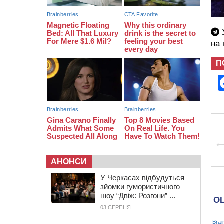
замінили аортальний клапан
У
на
П
АНОНСИ
У Черкасах відбудуться
зйомки гумористичного
шоу “Двіж: Розгони” ...
03 СЕРПНЯ