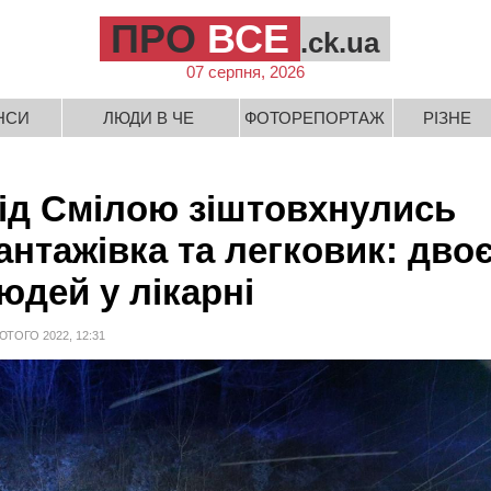
ПРО
ВСЕ
.ck.ua
07 серпня, 2026
НСИ
ЛЮДИ В ЧЕ
ФОТОРЕПОРТАЖ
РІЗНЕ
ід Смілою зіштовхнулись
антажівка та легковик: дво
юдей у лікарні
ЮТОГО 2022, 12:31