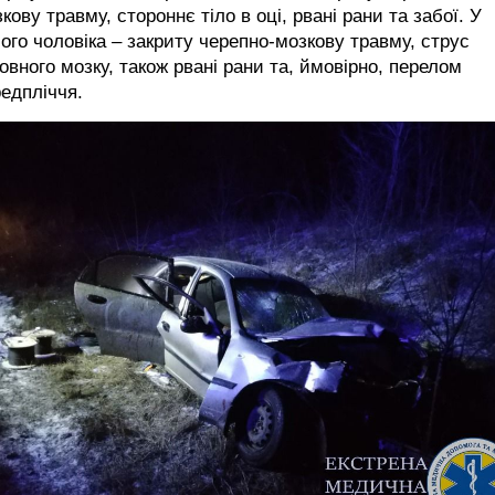
кову травму, стороннє тіло в оці, рвані рани та забої. У
ого чоловіка – закриту черепно-мозкову травму, струс
овного мозку, також рвані рани та, ймовірно, перелом
едпліччя.