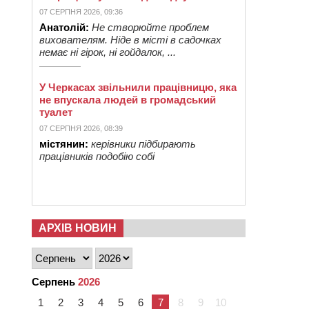
07 СЕРПНЯ 2026, 09:36
Анатолій:
Не створюйте проблем
вихователям. Ніде в місті в садочках
немає ні гірок, ні гойдалок, ...
У Черкасах звільнили працівницю, яка
не впускала людей в громадський
туалет
07 СЕРПНЯ 2026, 08:39
містянин:
керівники підбирають
працівників подобію собі
АРХІВ НОВИН
Серпень
2026
1
2
3
4
5
6
7
8
9
10