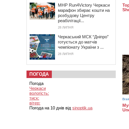
MHP Run4Victory Черкаси
марафон збирає кошти на
розбудову Центру
реабілітації...
28 ЛИПНЯ
Черкаський МСК “Дніпро”
готується до матчів
чемпіонату України з ...
28 ЛИПНЯ
ПОГОДА
Погода
Черкаси
вологість:
тиск:
вітер:
Погода на 10 днів від
sinoptik.ua