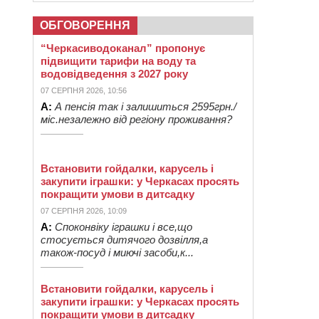
ОБГОВОРЕННЯ
“Черкасиводоканал” пропонує
підвищити тарифи на воду та
водовідведення з 2027 року
07 СЕРПНЯ 2026, 10:56
А:
А пенсія так і залишиться 2595грн./
міс.незалежно від регіону проживання?
Встановити гойдалки, карусель і
закупити іграшки: у Черкасах просять
покращити умови в дитсадку
07 СЕРПНЯ 2026, 10:09
А:
Споконвіку іграшки і все,що
стосується дитячого дозвілля,а
також-посуд і миючі засоби,к...
Встановити гойдалки, карусель і
закупити іграшки: у Черкасах просять
покращити умови в дитсадку