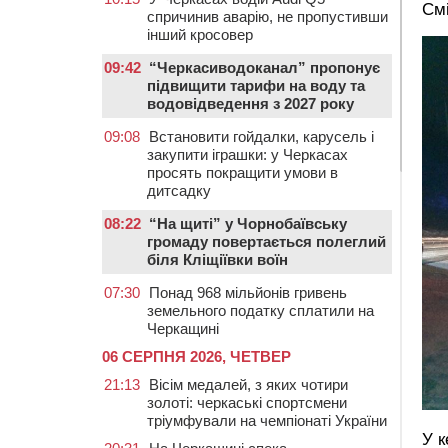
Смі
спричинив аварію, не пропустивши
інший кросовер
09:42
“Черкасиводоканал” пропонує
підвищити тарифи на воду та
водовідведення з 2027 року
09:08
Встановити гойдалки, карусель і
закупити іграшки: у Черкасах
просять покращити умови в
дитсадку
08:22
“На щиті” у Чорнобаївську
громаду повертається полеглий
біля Кліщіївки воїн
07:30
Понад 968 мільйонів гривень
земельного податку сплатили на
Черкащині
06 СЕРПНЯ 2026, ЧЕТВЕР
21:13
Вісім медалей, з яких чотири
золоті: черкаські спортсмени
тріумфували на чемпіонаті України
У к