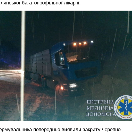
лянської багатопрофільної лікарні.
ермувальника попередньо виявили закриту черепно-