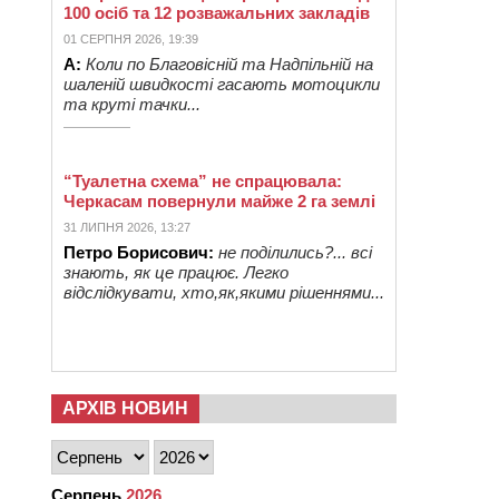
100 осіб та 12 розважальних закладів
01 СЕРПНЯ 2026, 19:39
А:
Коли по Благовісній та Надпільній на
шаленій швидкості гасають мотоцикли
та круті тачки...
“Туалетна схема” не спрацювала:
Черкасам повернули майже 2 га землі
31 ЛИПНЯ 2026, 13:27
Петро Борисович:
не поділились?... всі
знають, як це працює. Легко
відслідкувати, хто,як,якими рішеннями...
АРХІВ НОВИН
Серпень
2026