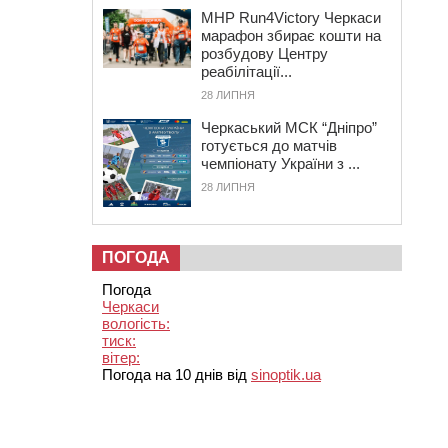
MHP Run4Victory Черкаси
марафон збирає кошти на
розбудову Центру
реабілітації...
28 ЛИПНЯ
Черкаський МСК “Дніпро”
готується до матчів
чемпіонату України з ...
28 ЛИПНЯ
ПОГОДА
Погода
Черкаси
вологість:
тиск:
вітер:
Погода на 10 днів від
sinoptik.ua