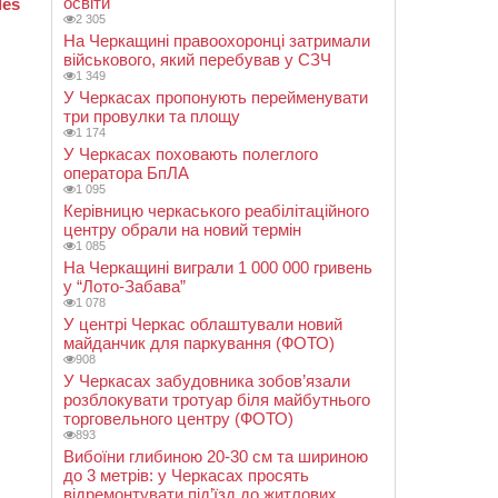
освіти
2 305
На Черкащині правоохоронці затримали
військового, який перебував у СЗЧ
1 349
У Черкасах пропонують перейменувати
три провулки та площу
1 174
У Черкасах поховають полеглого
оператора БпЛА
1 095
Керівницю черкаського реабілітаційного
центру обрали на новий термін
1 085
На Черкащині виграли 1 000 000 гривень
у “Лото-Забава”
1 078
У центрі Черкас облаштували новий
майданчик для паркування (ФОТО)
908
У Черкасах забудовника зобов’язали
розблокувати тротуар біля майбутнього
торговельного центру (ФОТО)
893
Вибоїни глибиною 20-30 см та шириною
до 3 метрів: у Черкасах просять
відремонтувати під’їзд до житлових