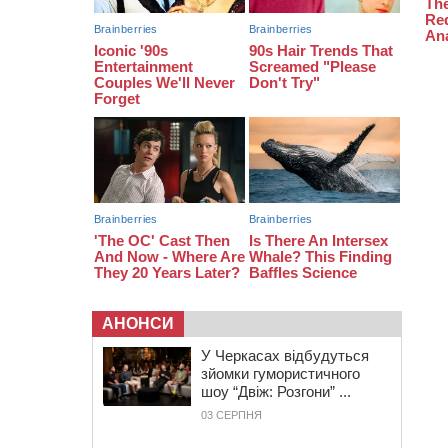
виявили 700 метрів
браконьєрських сіток
10:33
У Черкасах легковик зіткнувся із
вантажівкою й “відлетів” у стіну:
постраждав підліток
АНОНСИ
У Черкасах відбудуться
зйомки гумористичного
шоу “Двіж: Розгони” ...
03 СЕРПНЯ