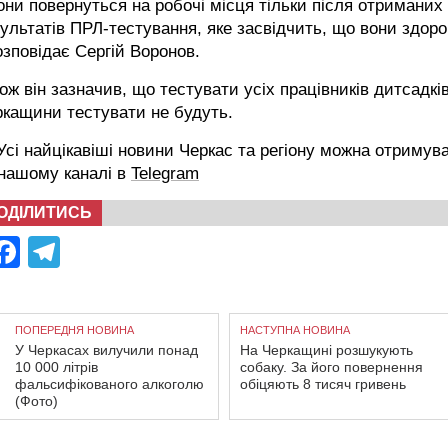
они повернуться на робочі місця тільки після отриманих
ультатів ПРЛ-тестування, яке засвідчить, що вони здоро
озповідає Сергій Воронов.
ож він зазначив, що тестувати усіх працівників дитсадкі
кащини тестувати не будуть.
сі найцікавіші новини Черкас та регіону можна отримув
 нашому каналі в
Telegram
ОДІЛИТИСЬ
Facebook
Telegram
ПОПЕРЕДНЯ НОВИНА
НАСТУПНА НОВИНА
У Черкасах вилучили понад
На Черкащині розшукують
10 000 літрів
собаку. За його повернення
фальсифікованого алкоголю
обіцяють 8 тисяч гривень
(Фото)