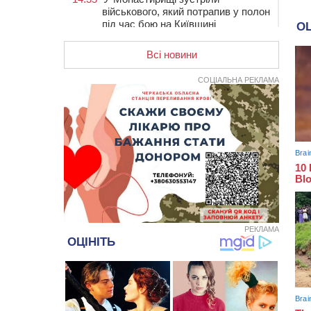
військового, який потрапив у полон
під час бою на Київщині
14:03
Постраждав водій і неповнолітня
Всі новини
пасажирка: у Чорнобаї мотоцикліст
врізався у легковик
СОЦІАЛЬНА РЕКЛАМА
13:30
Раптово помер: у Черкасах
попрощалися із 35-річним
прикордонником
12:59
У Черкасах нагородили двох
місцевих жителів, які відмовилися
вчиняти підпали на замовлення
росіян
12:23
У Руськополянській громаді
оновили дорожню розмітку на
центральних вулицях (ФОТО)
РЕКЛАМА
11:48
На черкаській дамбі загинув
водій BMW, зіткнувшись на
зустрічній смузі із вантажівкою
11:14
Збитки понад 100 тисяч гривень:
на Золотоніщині правоохоронці