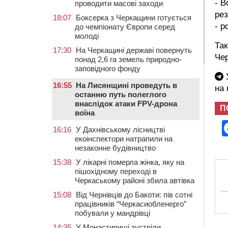
- В
проводити масові заходи
рез
18:07
Боксерка з Черкащини готується
- р
до чемпіонату Європи серед
молоді
Так
17:30
На Черкащині державі повернуть
Чер
понад 2,6 га земель природно-
заповідного фонду
У
16:55
На Лисянщині проведуть в
на
останню путь полеглого
внаслідок атаки FPV-дрона
П
воїна
16:16
У Дахнівському лісництві
екоінспектори натрапили на
незаконне будівництво
15:38
У лікарні померла жінка, яку на
пішохідному переході в
Черкаському районі збила автівка
15:08
Від Чернівців до Бакоти: пів сотні
працівників “Черкасиобленерго”
побували у мандрівці
14:35
У Монастирищі зустріли