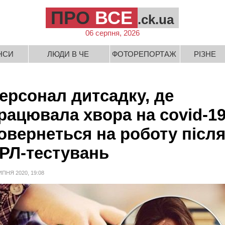
ПРО
ВСЕ
.ck.ua
06 серпня, 2026
НСИ
ЛЮДИ В ЧЕ
ФОТОРЕПОРТАЖ
РІЗНЕ
ерсонал дитсадку, де
рацювала хвора на covіd-19
овернеться на роботу післ
РЛ-тестувань
ИПНЯ 2020, 19:08