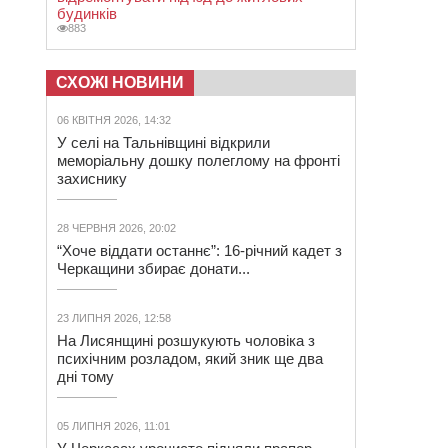
будинків
883
СХОЖІ НОВИНИ
06 КВІТНЯ 2026, 14:32
У селі на Тальнівщині відкрили
меморіальну дошку полеглому на фронті
захиснику
28 ЧЕРВНЯ 2026, 20:02
“Хоче віддати останнє”: 16-річний кадет з
Черкащини збирає донати...
23 ЛИПНЯ 2026, 12:58
На Лисянщині розшукують чоловіка з
психічним розладом, який зник ще два
дні тому
05 ЛИПНЯ 2026, 11:01