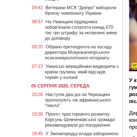
09:42
Ветерани МСК “Дніпро” вибороли
бронзу чемпіонату України
08:57
На Уманщині підрядника
зобов’язали сплатити понад 670
тис грн штрафу за незаконні зміни
до договору
08:20
Обрано претендента на посаду
директора Мокрокалигірського
психоневрологічного інтернату
07:23
Уманські міграційники видворили з
країни грузина, який відсидів
термін у колонії
У 
05 СЕРПНЯ 2026, СЕРЕДА
гу
ро
20:28
Наступні два дні на Черкащині
прогнозують пік африканського
піс
“пекла”
Дир
19:30
Проєкт просторового розвитку
Корсунь-Шевченківської громади
кон
рекомендували до погодження
про
18:45
У Звенигородці влада заборонила