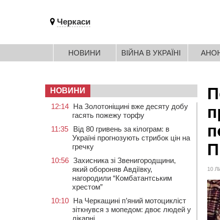
Черкаси
НОВИНИ
ВІЙНА В УКРАЇНІ
АНО
П
НОВИНИ
12:14
На Золотоніщині вже десяту добу
п
гасять пожежу торфу
п
11:35
Від 80 гривень за кілограм: в
Україні прогнозують стрибок цін на
П
гречку
10:56
Захисника зі Звенигородщини,
який обороняв Авдіївку,
10 Л
нагородили “Комбатантським
хрестом”
10:10
На Черкащині п’яний мотоцикліст
зіткнувся з мопедом: двоє людей у
лікарні