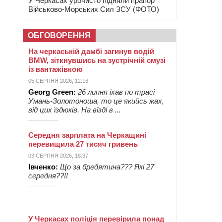
У Черкасах урочисто підняли прапор
Військово-Морських Сил ЗСУ (ФОТО)
ОБГОВОРЕННЯ
На черкаській дамбі загинув водій
BMW, зіткнувшись на зустрічній смузі
із вантажівкою
05 СЕРПНЯ 2026, 12:16
Georg Green:
26 липня їхав по трасі
Умань-Золотоноша, то це якийсь жах,
від цих їздюків. На вїзді в ...
Середня зарплата на Черкащині
перевищила 27 тисяч гривень
03 СЕРПНЯ 2026, 18:37
Івченко:
Що за бредятина??? Які 27
середня??!!
У Черкасах поліція перевірила понад