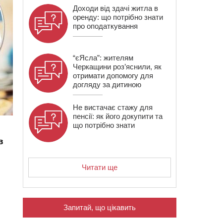
Доходи від здачі житла в
оренду: що потрібно знати
про оподаткування
“єЯсла”: жителям
Черкащини роз’яснили, як
отримати допомогу для
догляду за дитиною
Не вистачає стажу для
пенсії: як його докупити та
що потрібно знати
в
Читати ще
Запитай, що цікавить