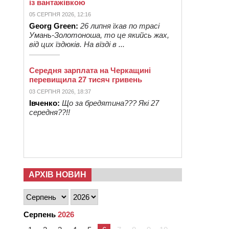
із вантажівкою
05 СЕРПНЯ 2026, 12:16
Georg Green:
26 липня їхав по трасі
Умань-Золотоноша, то це якийсь жах,
від цих їздюків. На вїзді в ...
Середня зарплата на Черкащині
перевищила 27 тисяч гривень
03 СЕРПНЯ 2026, 18:37
Івченко:
Що за бредятина??? Які 27
середня??!!
АРХІВ НОВИН
Серпень
2026