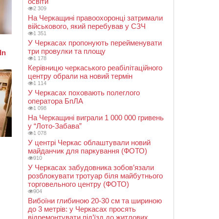
освіти
2 309
На Черкащині правоохоронці затримали
військового, який перебував у СЗЧ
1 351
У Черкасах пропонують перейменувати
три провулки та площу
1 178
Керівницю черкаського реабілітаційного
центру обрали на новий термін
1 114
У Черкасах поховають полеглого
оператора БпЛА
1 098
На Черкащині виграли 1 000 000 гривень
у “Лото-Забава”
1 078
У центрі Черкас облаштували новий
майданчик для паркування (ФОТО)
910
У Черкасах забудовника зобов’язали
розблокувати тротуар біля майбутнього
торговельного центру (ФОТО)
904
Вибоїни глибиною 20-30 см та шириною
до 3 метрів: у Черкасах просять
відремонтувати під’їзд до житлових