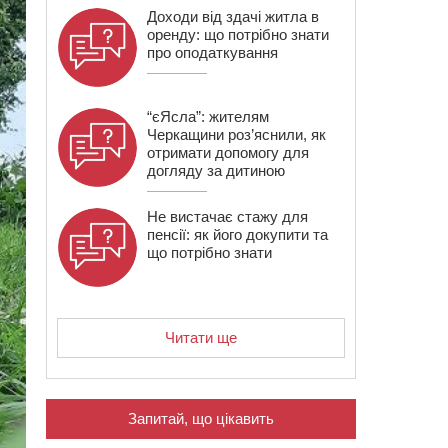
Доходи від здачі житла в
оренду: що потрібно знати
про оподаткування
“єЯсла”: жителям
Черкащини роз’яснили, як
отримати допомогу для
догляду за дитиною
Не вистачає стажу для
пенсії: як його докупити та
що потрібно знати
Читати ще
Запитай, що цікавить