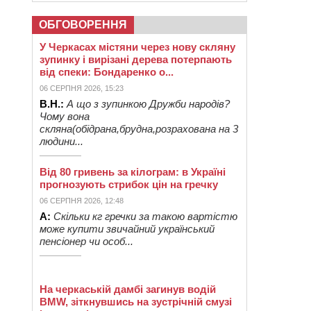
ОБГОВОРЕННЯ
У Черкасах містяни через нову скляну
зупинку і вирізані дерева потерпають
від спеки: Бондаренко о...
06 СЕРПНЯ 2026, 15:23
В.Н.:
А що з зупинкою Дружби народів?
Чому вона
скляна(обідрана,брудна,розрахована на 3
людини...
Від 80 гривень за кілограм: в Україні
прогнозують стрибок цін на гречку
06 СЕРПНЯ 2026, 12:48
А:
Скільки кг гречки за такою вартістю
може купити звичайний український
пенсіонер чи особ...
На черкаській дамбі загинув водій
BMW, зіткнувшись на зустрічній смузі