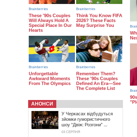
08:20
Обрано претендента на посаду
директора Мокрокалигірського
психоневрологічного інтернату
07:23
Уманські міграційники видворили з
країни грузина, який відсидів
термін у колонії
АНОНСИ
У Черкасах відбудуться
зйомки гумористичного
шоу “Двіж: Розгони” ...
03 СЕРПНЯ