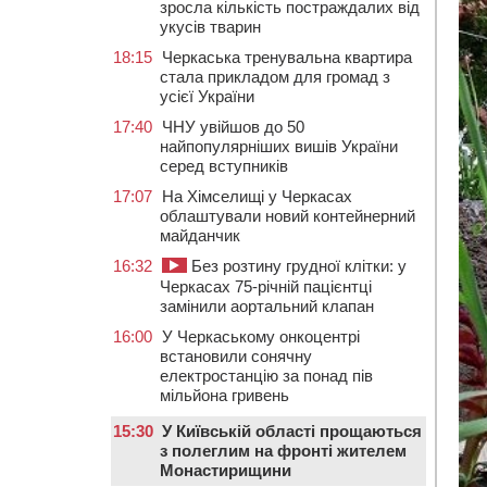
зросла кількість постраждалих від
укусів тварин
18:15
Черкаська тренувальна квартира
стала прикладом для громад з
усієї України
17:40
ЧНУ увійшов до 50
найпопулярніших вишів України
серед вступників
17:07
На Хімселищі у Черкасах
облаштували новий контейнерний
майданчик
16:32
Без розтину грудної клітки: у
Черкасах 75-річній пацієнтці
замінили аортальний клапан
16:00
У Черкаському онкоцентрі
встановили сонячну
електростанцію за понад пів
мільйона гривень
15:30
У Київській області прощаються
з полеглим на фронті жителем
Монастирищини