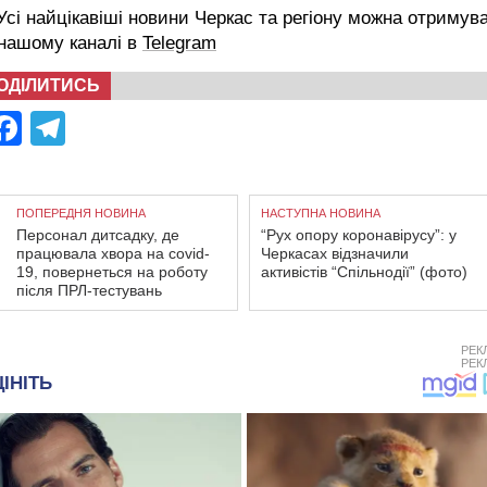
сі найцікавіші новини Черкас та регіону можна отримув
 нашому каналі в
Telegram
ОДІЛИТИСЬ
Facebook
Telegram
ПОПЕРЕДНЯ НОВИНА
НАСТУПНА НОВИНА
Персонал дитсадку, де
“Рух опору коронавірусу”: у
працювала хвора на covіd-
Черкасах відзначили
19, повернеться на роботу
активістів “Спільнодії” (фото)
після ПРЛ-тестувань
РЕК
РЕК