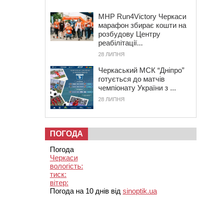
MHP Run4Victory Черкаси
марафон збирає кошти на
розбудову Центру
реабілітації...
28 ЛИПНЯ
Черкаський МСК “Дніпро”
готується до матчів
чемпіонату України з ...
28 ЛИПНЯ
ПОГОДА
Погода
Черкаси
вологість:
тиск:
вітер:
Погода на 10 днів від
sinoptik.ua