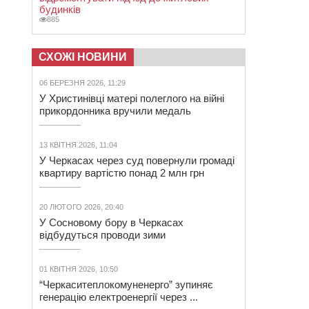
будинків
885
СХОЖІ НОВИНИ
06 БЕРЕЗНЯ 2026, 11:29
У Христинівці матері полеглого на війні
прикордонника вручили медаль
13 КВІТНЯ 2026, 11:04
У Черкасах через суд повернули громаді
квартиру вартістю понад 2 млн грн
20 ЛЮТОГО 2026, 20:40
У Сосновому бору в Черкасах
відбудуться проводи зими
01 КВІТНЯ 2026, 10:50
“Черкаситеплокомуненерго” зупиняє
генерацію електроенергії через ...