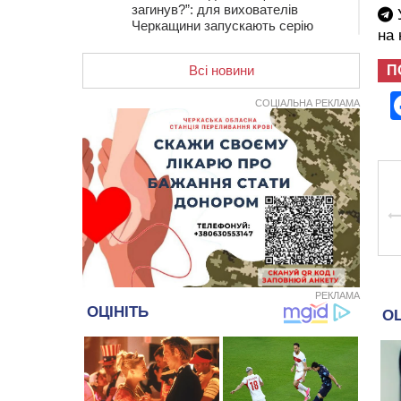
загинув?”: для вихователів
У
Черкащини запускають серію
на
унікальних тренінгів
П
Всі новини
12:14
На Золотоніщині вже десяту
добу гасять пожежу торфу
СОЦІАЛЬНА РЕКЛАМА
11:35
Від 80 гривень за кілограм: в
Україні прогнозують стрибок цін на
гречку
10:56
Захисника зі Звенигородщини,
який обороняв Авдіївку,
нагородили “Комбатантським
хрестом”
10:10
На Черкащині п’яний мотоцикліст
зіткнувся з мопедом: двоє людей у
лікарні
РЕКЛАМА
09:42
Ветерани МСК “Дніпро” вибороли
бронзу чемпіонату України
08:57
На Уманщині підрядника
зобов’язали сплатити понад 670
тис грн штрафу за незаконні зміни
до договору