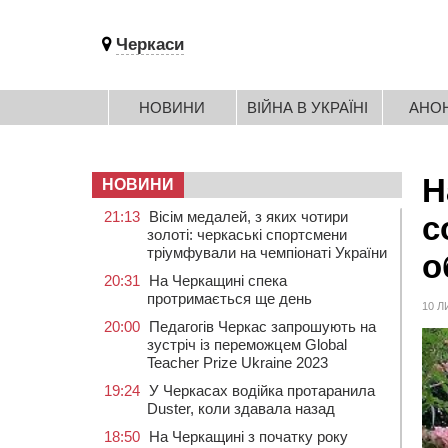
Черкаси
НОВИНИ
ВІЙНА В УКРАЇНІ
АНО
Н
НОВИНИ
21:13
Вісім медалей, з яких чотири
с
золоті: черкаські спортсмени
тріумфували на чемпіонаті України
о
20:31
На Черкащині спека
протримається ще день
10 Л
20:00
Педагогів Черкас запрошують на
зустріч із переможцем Global
Teacher Prize Ukraine 2023
19:24
У Черкасах водійка протаранила
Duster, коли здавала назад
18:50
На Черкащині з початку року