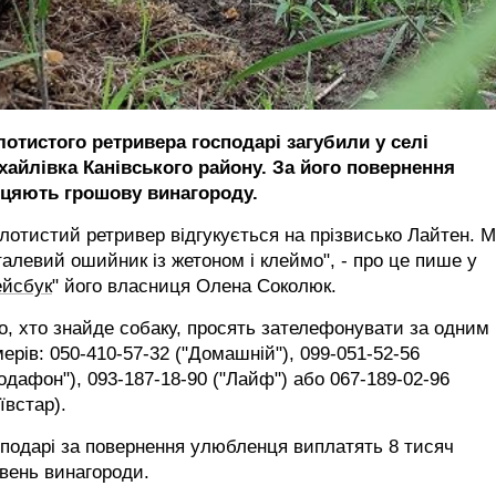
лотистого ретривера господарі загубили у селі
хайлівка Канівського району. За його повернення
іцяють грошову винагороду.
лотистий ретривер відгукується на прізвисько Лайтен. 
алевий ошийник із жетоном і клеймо", - про це пише у
йсбук
" його власниця Олена Соколюк.
о, хто знайде собаку, просять зателефонувати за одним 
ерів: 050-410-57-32 ("Домашній"), 099-051-52-56
одафон"), 093-187-18-90 ("Лайф") або 067-189-02-96
ївстар).
подарі за повернення улюбленця виплатять 8 тисяч
вень винагороди.