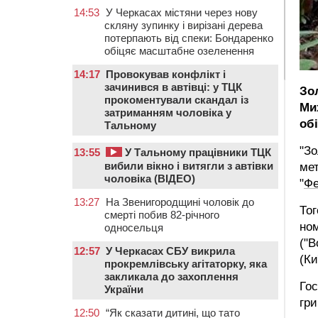
14:53
У Черкасах містяни через нову
скляну зупинку і вирізані дерева
потерпають від спеки: Бондаренко
обіцяє масштабне озеленення
14:17
Провокував конфлікт і
зачинився в автівці: у ТЦК
Зо
прокоментували скандал із
Ми
затриманням чоловіка у
об
Тальному
"Зо
13:55
У Тальному працівники ТЦК
вибили вікно і витягли з автівки
мет
чоловіка (ВІДЕО)
"
Фе
13:27
На Звенигородщині чоловік до
Тог
смерті побив 82-річного
ном
односельця
("В
12:57
У Черкасах СБУ викрила
(Ки
прокремлівську агітаторку, яка
закликала до захоплення
Гос
України
гри
12:50
“Як сказати дитині, що тато