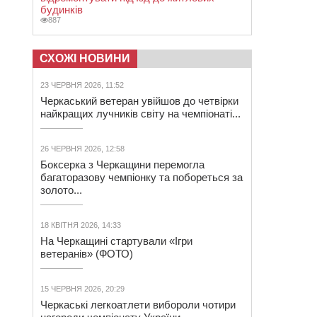
будинків
887
СХОЖІ НОВИНИ
23 ЧЕРВНЯ 2026, 11:52
Черкаський ветеран увійшов до четвірки
найкращих лучників світу на чемпіонаті...
26 ЧЕРВНЯ 2026, 12:58
Боксерка з Черкащини перемогла
багаторазову чемпіонку та побореться за
золото...
18 КВІТНЯ 2026, 14:33
На Черкащині стартували «Ігри
ветеранів» (ФОТО)
15 ЧЕРВНЯ 2026, 20:29
Черкаські легкоатлети вибороли чотири