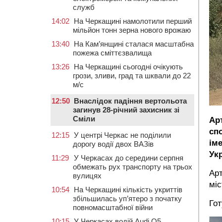
служб
14:02
На Черкащині намолотили перший
мільйон тонн зерна нового врожаю
13:40
На Кам’янщині сталася масштабна
пожежа сміттєзвалища
13:26
На Черкащині сьогодні очікують
грози, зливи, град та шквали до 22
м/с
12:50
Внаслідок падіння вертольота
загинув 28-річний захисник зі
Сміли
Арт
сп
12:15
У центрі Черкас не поділили
ім
дорогу водії двох ВАЗів
Укр
11:29
У Черкасах до середини серпня
обмежать рух транспорту на трьох
Арт
вулицях
міс
10:54
На Черкащині кількість укриттів
збільшилась уп’ятеро з початку
Го
повномасштабної війни
10:15
У Черкасах водій Audi Q5