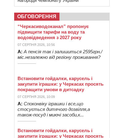
нагороди чемпіонату України
ОБГОВОРЕННЯ
“Черкасиводоканал” пропонує
підвищити тарифи на воду та
водовідведення з 2027 року
07 СЕРПНЯ 2026, 10:56
А:
А пенсія так і залишиться 2595грн./
міс.незалежно від регіону проживання?
Встановити гойдалки, карусель і
закупити іграшки: у Черкасах просять
покращити умови в дитсадку
07 СЕРПНЯ 2026, 10:09
А:
Споконвіку іграшки і все,що
стосується дитячого дозвілля,а
також-посуд і миючі засоби,к...
Встановити гойдалки, карусель і
закупити іграшки: у Черкасах просять