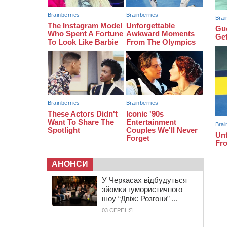
замінили аортальний клапан
АНОНСИ
У Черкасах відбудуться
зйомки гумористичного
шоу “Двіж: Розгони” ...
03 СЕРПНЯ