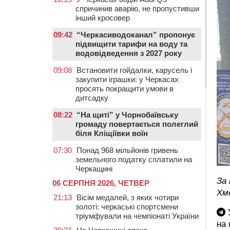
спричинив аварію, не пропустивши
інший кросовер
09:42
“Черкасиводоканал” пропонує
підвищити тарифи на воду та
водовідведення з 2027 року
09:08
Встановити гойдалки, карусель і
закупити іграшки: у Черкасах
просять покращити умови в
дитсадку
08:22
“На щиті” у Чорнобаївську
громаду повертається полеглий
біля Кліщіївки воїн
07:30
Понад 968 мільйонів гривень
земельного податку сплатили на
Черкащині
За
06 СЕРПНЯ 2026, ЧЕТВЕР
Хм
21:13
Вісім медалей, з яких чотири
золоті: черкаські спортсмени
У
тріумфували на чемпіонаті України
на