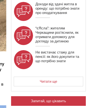
Доходи від здачі житла в
оренду: що потрібно знати
про оподаткування
“єЯсла”: жителям
Черкащини роз’яснили, як
отримати допомогу для
догляду за дитиною
Не вистачає стажу для
пенсії: як його докупити та
що потрібно знати
ту
у
Читати ще
 в
Запитай, що цікавить