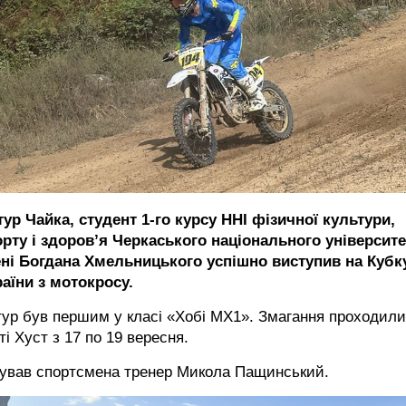
ур Чайка, студент 1-го курсу ННІ фізичної культури,
орту і здоров’я Черкаського національного університе
ені Богдана Хмельницького успішно виступив на Кубк
аїни з мотокросу.
ур був першим у класі «Хобі МХ1». Змагання проходили
ті Хуст з 17 по 19 вересня.
тував спортсмена тренер Микола Пащинський.