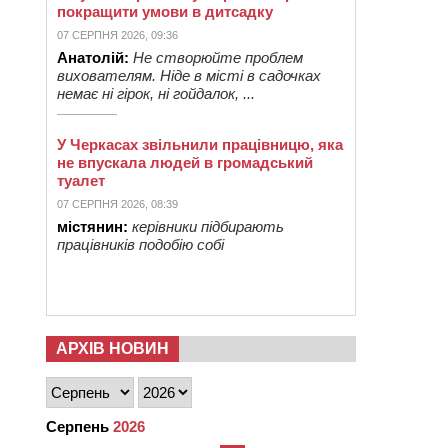
покращити умови в дитсадку
07 СЕРПНЯ 2026, 09:36
Анатолій:
Не створюйте проблем
вихователям. Ніде в місті в садочках
немає ні гірок, ні гойдалок, ...
У Черкасах звільнили працівницю, яка
не впускала людей в громадський
туалет
07 СЕРПНЯ 2026, 08:39
містянин:
керівники підбирають
працівників подобію собі
АРХІВ НОВИН
Серпень
2026