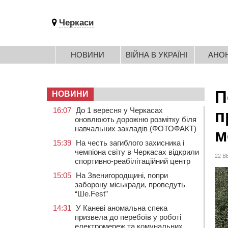
Черкаси
НОВИНИ
ВІЙНА В УКРАЇНІ
АНО
П
НОВИНИ
16:07
До 1 вересня у Черкасах
п
оновлюють дорожню розмітку біля
навчальних закладів (ФОТОФАКТ)
м
15:39
На честь загиблого захисника і
чемпіона світу в Черкасах відкрили
22 В
спортивно-реабілітаційний центр
15:05
На Звенигородщині, попри
заборону міськради, проведуть
“Ше.Fest”
14:31
У Каневі аномальна спека
призвела до перебоїв у роботі
електромереж та комунальних