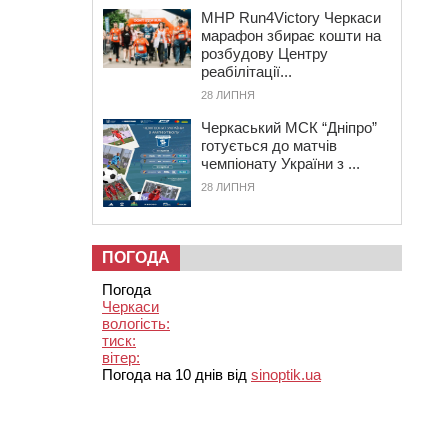
MHP Run4Victory Черкаси
марафон збирає кошти на
розбудову Центру
реабілітації...
28 ЛИПНЯ
Черкаський МСК “Дніпро”
готується до матчів
чемпіонату України з ...
28 ЛИПНЯ
ПОГОДА
Погода
Черкаси
вологість:
тиск:
вітер:
Погода на 10 днів від
sinoptik.ua