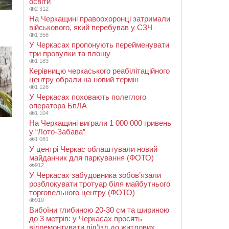
освіти
2 312
На Черкащині правоохоронці затримали
військового, який перебував у СЗЧ
1 356
У Черкасах пропонують перейменувати
три провулки та площу
1 183
Керівницю черкаського реабілітаційного
центру обрали на новий термін
1 126
У Черкасах поховають полеглого
оператора БпЛА
1 104
На Черкащині виграли 1 000 000 гривень
у “Лото-Забава”
1 081
У центрі Черкас облаштували новий
майданчик для паркування (ФОТО)
912
У Черкасах забудовника зобов’язали
розблокувати тротуар біля майбутнього
торговельного центру (ФОТО)
910
Вибоїни глибиною 20-30 см та шириною
до 3 метрів: у Черкасах просять
відремонтувати під’їзд до житлових