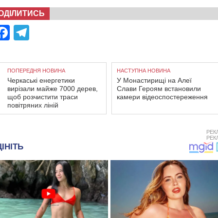
ОДІЛИТИСЬ
Facebook
Telegram
ПОПЕРЕДНЯ НОВИНА
НАСТУПНА НОВИНА
Черкаські енергетики
У Монастирищі на Алеї
вирізали майже 7000 дерев,
Слави Героям встановили
щоб розчистити траси
камери відеоспостереження
повітряних ліній
РЕК
РЕК