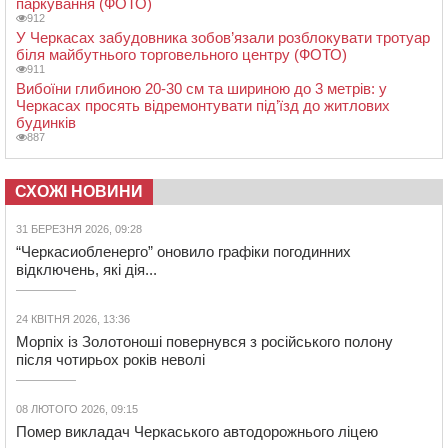
паркування (ФОТО)
912
У Черкасах забудовника зобов’язали розблокувати тротуар
біля майбутнього торговельного центру (ФОТО)
911
Вибоїни глибиною 20-30 см та шириною до 3 метрів: у
Черкасах просять відремонтувати під’їзд до житлових
будинків
887
СХОЖІ НОВИНИ
31 БЕРЕЗНЯ 2026, 09:28
“Черкасиобленерго” оновило графіки погодинних
відключень, які дія...
24 КВІТНЯ 2026, 13:36
Морпіх із Золотоноші повернувся з російського полону
після чотирьох років неволі
08 ЛЮТОГО 2026, 09:15
Помер викладач Черкаського автодорожнього ліцею