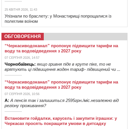
25 КВІТНЯ 2026, 11:43
Упізнали по браслету: у Монастирищі попрощалися із
полеглим воїном
ОБГОВОРЕННЯ
“Черкасиводоканал” пропонує підвищити тарифи на
воду та водовідведення з 2027 року
07 СЕРПНЯ 2026, 14:57
Чорнобаївець:
якщо гривня піде в круте піке, то не
врятують ці підвищення жоден тариф- підвищений чи ...
“Черкасиводоканал” пропонує підвищити тарифи на
воду та водовідведення з 2027 року
07 СЕРПНЯ 2026, 10:56
А:
А пенсія так і залишиться 2595грн./міс.незалежно від
регіону проживання?
Встановити гойдалки, карусель і закупити іграшки: у
Черкасах просять покращити умови в дитсадку