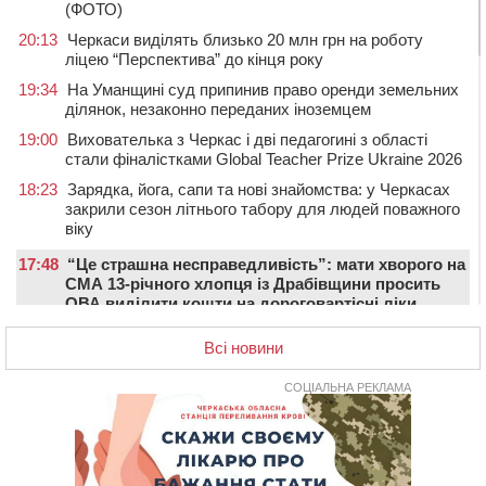
(ФОТО)
20:13
Черкаси виділять близько 20 млн грн на роботу
ліцею “Перспектива” до кінця року
19:34
На Уманщині суд припинив право оренди земельних
ділянок, незаконно переданих іноземцем
19:00
Вихователька з Черкас і дві педагогині з області
стали фіналістками Global Teacher Prize Ukraine 2026
18:23
Зарядка, йога, сапи та нові знайомства: у Черкасах
закрили сезон літнього табору для людей поважного
віку
17:48
“Це страшна несправедливість”: мати хворого на
СМА 13-річного хлопця із Драбівщини просить
ОВА виділити кошти на дороговартісні ліки
17:15
На Уманщині судитимуть колишню очільницю відділу
Всі новини
освіти через закупівлю електрики за завищеною
ціною
СОЦІАЛЬНА РЕКЛАМА
16:40
У Черкасах провели в останню путь двох
загиблих воїнів
16:07
До 1 вересня у Черкасах оновлюють дорожню