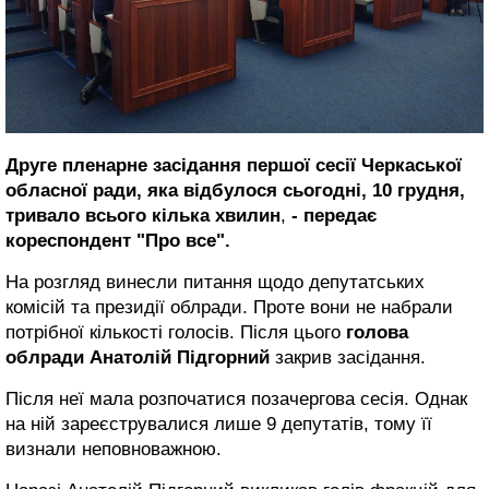
Друге пленарне засідання першої сесії Черкаської
обласної ради, яка відбулося сьогодні, 10 грудня,
тривало всього кілька хвилин
,
- передає
кореспондент "Про все".
На розгляд винесли питання щодо депутатських
комісій та президії облради. Проте вони не набрали
потрібної кількості голосів. Після цього
голова
облради Анатолій Підгорний
закрив засідання.
Після неї мала розпочатися позачергова сесія. Однак
на ній зареєструвалися лише 9 депутатів, тому її
визнали неповноважною.