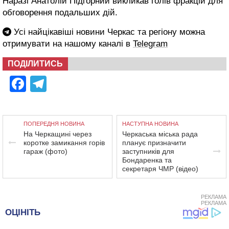
Наразі Анатолій Підгорний викликав голів фракцій для
обговорення подальших дій.
Усі найцікавіші новини Черкас та регіону можна
отримувати на нашому каналі в
Telegram
ПОДІЛИТИСЬ
Facebook
Telegram
ПОПЕРЕДНЯ НОВИНА
НАСТУПНА НОВИНА
На Черкащині через
Черкаська міська рада
коротке замикання горів
планує призначити
гараж (фото)
заступників для
Бондаренка та
секретаря ЧМР (відео)
РЕКЛАМА
РЕКЛАМА