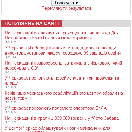
Переглянути результати
ПОПУЛЯРНЕ НА САЙТІ
На Черкащині розпочнуть нараховувати виплати до Дня
Незалежності: хто і скільки може отримати
2 452
У Черкаській облраді визначили кандидатку на посаду
директора установи, яка супроводжує 39 закладів освіти
2 314
На Черкащині правоохоронці затримали військового, який
перебував у СЗЧ
1 357
У Черкасах пропонують перейменувати три провулки та
площу
1 183
Керівницю черкаського реабілітаційного центру обрали на
новий термін
1 130
У Черкасах поховають полеглого оператора БпЛА
1 105
На Черкащині виграли 1 000 000 гривень у “Лото-Забава”
1 082
У центрі Черкас облаштували новий майданчик для