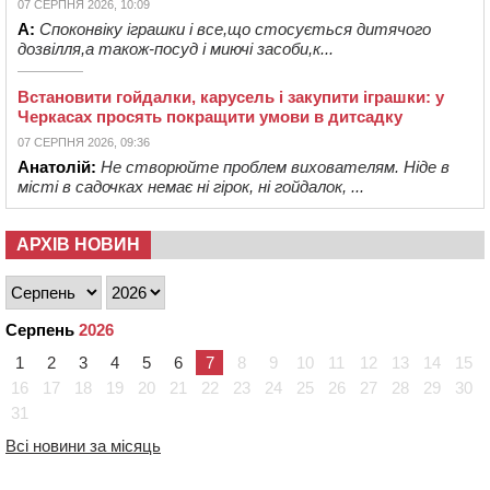
07 СЕРПНЯ 2026, 10:09
А:
Споконвіку іграшки і все,що стосується дитячого
дозвілля,а також-посуд і миючі засоби,к...
Встановити гойдалки, карусель і закупити іграшки: у
Черкасах просять покращити умови в дитсадку
07 СЕРПНЯ 2026, 09:36
Анатолій:
Не створюйте проблем вихователям. Ніде в
місті в садочках немає ні гірок, ні гойдалок, ...
АРХІВ НОВИН
Серпень
2026
1
2
3
4
5
6
7
8
9
10
11
12
13
14
15
16
17
18
19
20
21
22
23
24
25
26
27
28
29
30
31
Всі новини за місяць