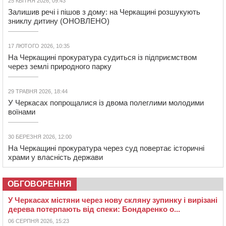
25 КВІТНЯ 2026, 09:43
Залишив речі і пішов з дому: на Черкащині розшукують
зниклу дитину (ОНОВЛЕНО)
17 ЛЮТОГО 2026, 10:35
На Черкащині прокуратура судиться із підприємством
через землі природного парку
29 ТРАВНЯ 2026, 18:44
У Черкасах попрощалися із двома полеглими молодими
воїнами
30 БЕРЕЗНЯ 2026, 12:00
На Черкащині прокуратура через суд повертає історичні
храми у власність держави
ОБГОВОРЕННЯ
У Черкасах містяни через нову скляну зупинку і вирізані
дерева потерпають від спеки: Бондаренко о...
06 СЕРПНЯ 2026, 15:23