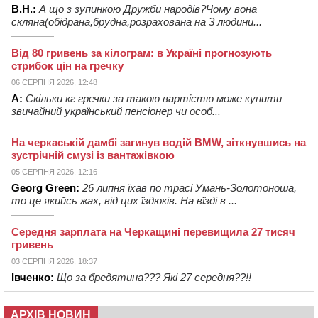
В.Н.:
А що з зупинкою Дружби народів?Чому вона
скляна(обідрана,брудна,розрахована на 3 людини...
Від 80 гривень за кілограм: в Україні прогнозують
стрибок цін на гречку
06 СЕРПНЯ 2026, 12:48
А:
Скільки кг гречки за такою вартістю може купити
звичайний український пенсіонер чи особ...
На черкаській дамбі загинув водій BMW, зіткнувшись на
зустрічній смузі із вантажівкою
05 СЕРПНЯ 2026, 12:16
Georg Green:
26 липня їхав по трасі Умань-Золотоноша,
то це якийсь жах, від цих їздюків. На вїзді в ...
Середня зарплата на Черкащині перевищила 27 тисяч
гривень
03 СЕРПНЯ 2026, 18:37
Івченко:
Що за бредятина??? Які 27 середня??!!
АРХІВ НОВИН