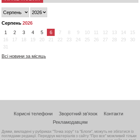
Серпень
2026
1
2
3
4
5
6
7
8
9
10
11
12
13
14
15
16
17
18
19
20
21
22
23
24
25
26
27
28
29
30
31
Всі новини за місяць
Корисні телефони
Зворотний зв’язок
Контакти
Рекламодавцям
Думки, викладені у рубриках "Точка зору" та "Блоги", можуть не збігатися із
поглядами редакції. Передрук матеріалів з сайту "Про все" можливий тільки