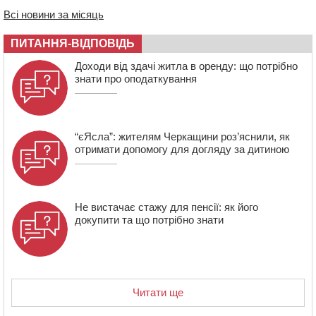
08:20
Обрано претендента на посаду директора
Всі новини за місяць
Мокрокалигірського психоневрологічного інтернату
07:23
Уманські міграційники видворили з країни грузина,
ПИТАННЯ-ВІДПОВІДЬ
який відсидів термін у колонії
Доходи від здачі житла в оренду: що потрібно
знати про оподаткування
“єЯсла”: жителям Черкащини роз’яснили, як
отримати допомогу для догляду за дитиною
Не вистачає стажу для пенсії: як його
докупити та що потрібно знати
Читати ще