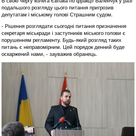
В свою чергу колега Євпака по фракції Валенчук у разі
подальшого розгляду цього питання пригрозив
депутатам і міському голові Страшним судом.
- Рішення розглядати сьогодні питання призначення
секретаря міськради і заступників міського голови є
порушенням регламенту. Будь-який розгляд таких
питань є неправомірним. Цей порядок денний буде
оскаржений нами, - зауважив обранець.