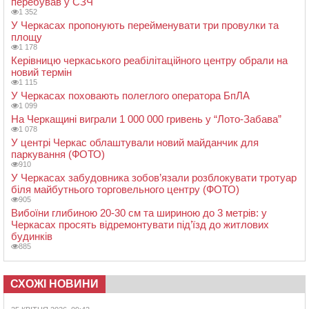
перебував у СЗЧ
1 352
У Черкасах пропонують перейменувати три провулки та
площу
1 178
Керівницю черкаського реабілітаційного центру обрали на
новий термін
1 115
У Черкасах поховають полеглого оператора БпЛА
1 099
На Черкащині виграли 1 000 000 гривень у “Лото-Забава”
1 078
У центрі Черкас облаштували новий майданчик для
паркування (ФОТО)
910
У Черкасах забудовника зобов’язали розблокувати тротуар
біля майбутнього торговельного центру (ФОТО)
905
Вибоїни глибиною 20-30 см та шириною до 3 метрів: у
Черкасах просять відремонтувати під’їзд до житлових
будинків
885
СХОЖІ НОВИНИ