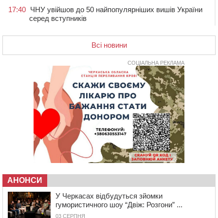
17:40
ЧНУ увійшов до 50 найпопулярніших вишів України
серед вступників
17:07
На Хімселищі у Черкасах облаштували новий
контейнерний майданчик
Всі новини
16:32
Без розтину грудної клітки: у Черкасах 75-річній
пацієнтці замінили аортальний клапан
СОЦІАЛЬНА РЕКЛАМА
16:00
У Черкаському онкоцентрі встановили сонячну
електростанцію за понад пів мільйона гривень
15:30
У Київській області прощаються з полеглим на
фронті жителем Монастирищини
14:53
У Черкасах містяни через нову скляну зупинку і
вирізані дерева потерпають від спеки: Бондаренко
обіцяє масштабне озеленення
14:17
Провокував конфлікт і зачинився в автівці: у ТЦК
прокоментували скандал із затриманням
чоловіка у Тальному
АНОНСИ
У Черкасах відбудуться зйомки
13:55
У Тальному працівники ТЦК вибили вікно і
гумористичного шоу “Двіж: Розгони” ...
витягли з автівки чоловіка (ВІДЕО)
03 СЕРПНЯ